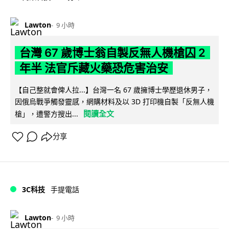
Lawton
9 小時
台灣 67 歲博士翁自製反無人機槍囚 2
年半 法官斥藏火藥恐危害治安
【自己整就會俾人拉...】台灣一名 67 歲擁博士學歷退休男子，
因俄烏戰爭觸發靈感，網購材料及以 3D 打印機自製「反無人機
閱讀全文
槍」，遭警方搜出...
分享
3C科技
手提電話
Lawton
9 小時