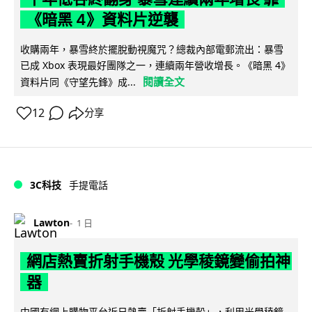
《暗黑 4》資料片逆襲
收購兩年，暴雪終於擺脫動視魔咒？總裁內部電郵流出：暴雪
已成 Xbox 表現最好團隊之一，連續兩年營收增長。《暗黑 4》
閱讀全文
資料片同《守望先鋒》成...
12
分享
3C科技
手提電話
Lawton
1 日
網店熱賣折射手機殼 光學稜鏡變偷拍神
器
中國有網上購物平台近日熱賣「折射手機殼」，利用光學稜鏡