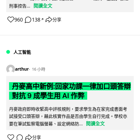
閱讀全文
刑事控告...
960
138
分享
↗
人工智能
arthur
16 小時
丹麥高中新例:回家功課一律加口頭答辯
對抗 9 成學生用 AI 作弊
丹麥政府即時收緊高中評核規則，要求學生為在家完成書面考
試接受口頭答辯，藉此核實作品是否由學生自行完成。學校亦
閱讀全文
要在筆試監察電腦螢幕、設定網絡防...
分享