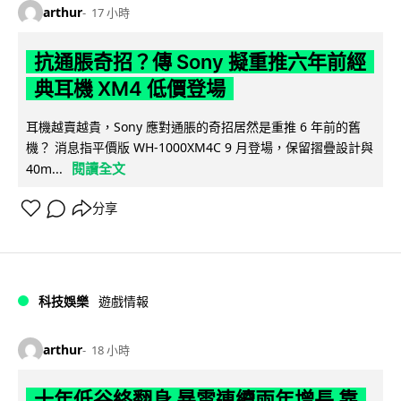
arthur
17 小時
抗通脹奇招？傳 Sony 擬重推六年前經
典耳機 XM4 低價登場
耳機越賣越貴，Sony 應對通脹的奇招居然是重推 6 年前的舊
機？ 消息指平價版 WH-1000XM4C 9 月登場，保留摺疊設計與
閱讀全文
40m...
分享
科技娛樂
遊戲情報
arthur
18 小時
十年低谷終翻身 暴雪連續兩年增長 靠