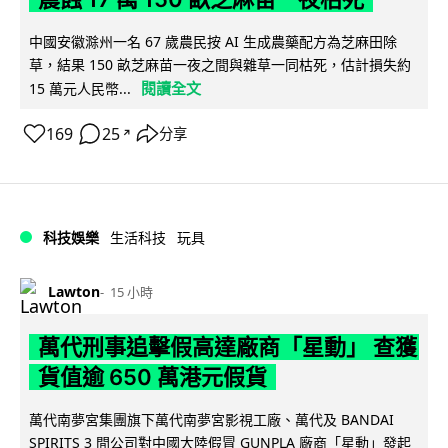
中國安徽滁州一名 67 歲農民按 AI 生成農藥配方為芝麻田除
草，結果 150 畝芝麻苗一夜之間與雜草一同枯死，估計損失約
閱讀全文
15 萬元人民幣...
169
25
分享
↗
科技娛樂
生活科技
玩具
Lawton
15 小時
萬代刑事追擊假高達廠商「星動」 查獲
貨值逾 650 萬港元假貨
萬代南夢宮集團旗下萬代南夢宮影視工廠、萬代及 BANDAI
SPIRITS 3 間公司對中國大陸假冒 GUNPLA 廠商「星動」發起