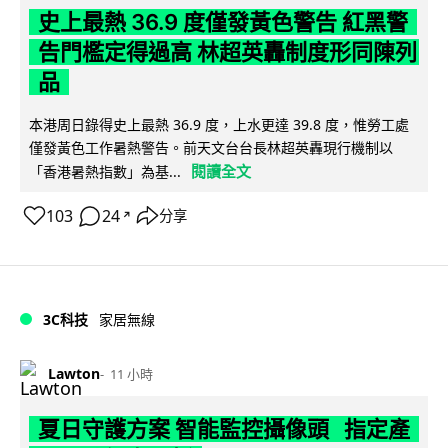
史上最熱 36.9 度僅發黃色警告 紅黑警
告門檻定得過高 林超英轟制度形同陳列
品
本港周日錄得史上最熱 36.9 度，上水更達 39.8 度，惟勞工處
僅發黃色工作暑熱警告。前天文台台長林超英轟現行機制以
閱讀全文
「香港暑熱指數」為基...
103
24
分享
↗
3C科技
家居無線
Lawton
11 小時
夏日守護方案 智能監控攝像頭 指定產