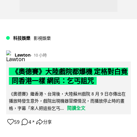
科技娛樂
影視娛樂
Lawton
10 小時
《奧德賽》大陸戲院都爆機 定格對白竟
同香港一樣 網民：乞丐詛咒
《奧德賽》繼香港、台灣後，大陸蘇州戲院 8 月 9 日亦傳出在
播放時發生意外，戲院出現機器冒煙情況，而播放停止時的畫
閱讀全文
格，字幕「來人把這些乞丐...
59
4
分享
↗