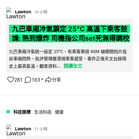
Lawton
10 小時
九巴車廂冷氣鎖定 25°C 高溫下乘客鼓
譟: 熱到爆炸 司機指公司set死無得調校
九巴車廂冷氣統一設定 25°C，有乘客乘搭 60M 線期間拍片投
訴車廂悶熱，批評管理層漠視乘客感受，事件正值天文台錄得
閱讀全文
史上最高氣溫。翻查資料...
281
163
分享
↗
科技娛樂
生活科技
健康
Lawton
11 小時