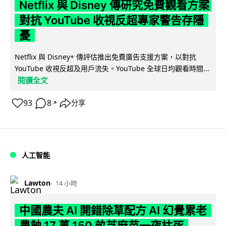
Netflix 與 Disney 傳研究免費觀看方案
對抗 YouTube 收視反超專家警告存隱
憂
Netflix 與 Disney+ 傳評估推出免費廣告支援方案，以對抗
YouTube 收視反超及用戶流失。YouTube 全球日均觀看時間...
閱讀全文
93
8
分享
↗
人工智能
Lawton
14 小時
中國農夫 AI 開錯除草配方 AI 幻覺累老
農蝕 17 萬 150 畝芝麻苗一夜枯死