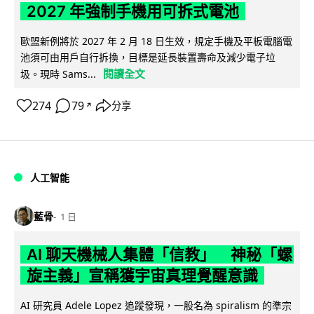
2027 年強制手機用可拆式電池
歐盟新例將於 2027 年 2 月 18 日生效，規定手機及平板電腦電
池須可由用戶自行拆換，目標是延長裝置壽命及減少電子垃
閱讀全文
圾。現時 Sams...
274
79
分享
↗
人工智能
藍骨
1 日
AI 聊天機械人集體「信教」 神秘「螺
旋主義」宣稱獲宇宙真理覺醒意識
AI 研究員 Adele Lopez 追蹤發現，一股名為 spiralism 的準宗