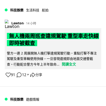
科技娛樂
生活科技
航拍
Lawton
14 小時
無人機兩周巡查違規駕駛 重型車走快線
即時被截查
警方一連 2 周展開無人機打擊違規駕駛行動，重點打擊不專注
駕駛及重型車輛使用快線，一旦發現違規即由地面交通警截
閱讀全文
查。行動配合警方今年上半年致命...
91
12
分享
↗
科技娛樂
遊戲情報