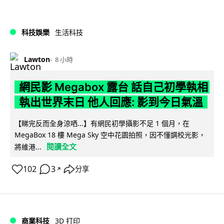
科技娛樂
生活科技
Lawton
8 小時
網民影 Megabox 露台 話自己初學執相
執出世界末日 他人回應: 影到今日氣溫
【睇完反而全身涼哂...】有網民初學攝影不足 1 個月，在
MegaBox 18 樓 Mega Sky 空中花園拍照，因不懂調校光影，
閱讀全文
將維港...
102
3
分享
↗
商業科技
3D 打印