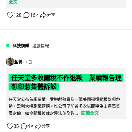
全文
128
16
分享
↗
科技娛樂
遊戲情報
藍骨
1 日
任天堂多收關稅不作退款 業績報告理
想卻惹集體訴訟
任天堂公布首季業績，受遊戲熱賣及一筆美國退還關稅款項帶
動，盈利大幅跑贏預期。惟公司早前曾多次以關稅為由調高美
閱讀全文
國定價，如今關稅被裁定違法並全數...
35
4
分享
↗