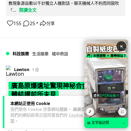
教現象源自數以千計獨立人機對話，聊天機械人不約而同鼓吹
閱讀全文
「...
155
25
分享
↗
×
科技娛樂
生活娛樂
城中熱話
Lawton
1 日
廣島原爆遺址驚現神秘合金 科學家指晶
體結構前所未見
本網站正使用 Cookie
科學家在廣島原爆遺址沙灘樣本中，發現一種從未有記錄的多
我們使用 Cookie 改善網站體驗。 繼續使用
🎵
⛶
元素合金，由鐵、鉻、鎳、錳、鉬及鋁六種金屬混合而成，晶
我們的網站即表示您同意我們的
Cookie 政
閱讀全文
體結構獨特。研究由佛羅倫斯大學...
策
。
📖 文字版訪問
→