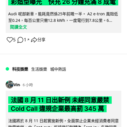
彩造型曝光 快充 26 分鐘充滿 8 成電
Audi 呢部新車，能耗竟然係25年前嘅一半。 A2 e-tron 風阻低
至0.24，每百公里只需12.8 kWh，一度電行到7.8公里。6...
閱讀全文
5
1
分享
↗
科技娛樂
生活娛樂
城中熱話
Vin
6 小時
法國 8 月 11 日出新例 未經同意嚴禁
Cold Call 違規企業最高罰 345 萬
法國將於 8 月 11 日起實施新例，全面禁止企業未經消費者同意