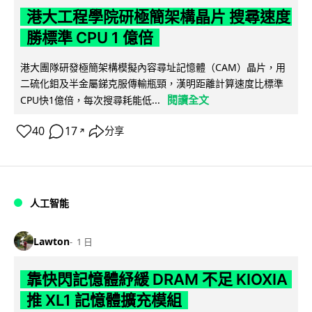
港大工程學院研極簡架構晶片 搜尋速度
勝標準 CPU 1 億倍
港大團隊研發極簡架構模擬內容尋址記憶體（CAM）晶片，用
二硫化鉬及半金屬銻克服傳輸瓶頸，漢明距離計算速度比標準
閱讀全文
CPU快1億倍，每次搜尋耗能低...
40
17
分享
↗
人工智能
Lawton
1 日
靠快閃記憶體紓緩 DRAM 不足 KIOXIA
推 XL1 記憶體擴充模組