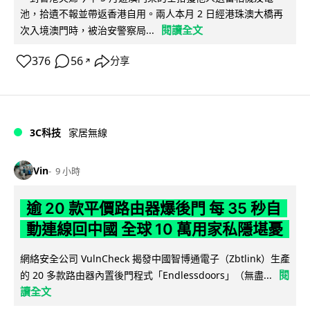
池，拾遺不報並帶返香港自用。兩人本月 2 日經港珠澳大橋再
閱讀全文
次入境澳門時，被治安警察局...
376
56
分享
↗
3C科技
家居無線
Vin
9 小時
逾 20 款平價路由器爆後門 每 35 秒自
動連線回中國 全球 10 萬用家私隱堪憂
網絡安全公司 VulnCheck 揭發中國智博通電子（Zbtlink）生產
閱
的 20 多款路由器內置後門程式「Endlessdoors」（無盡...
讀全文