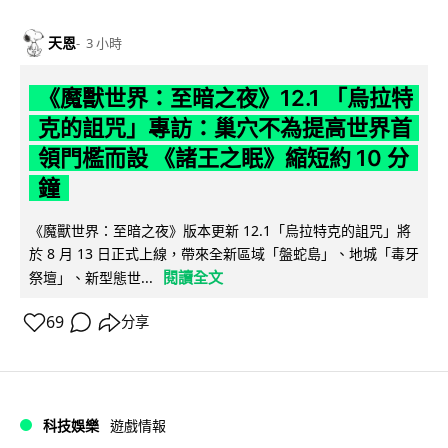
天恩
3 小時
《魔獸世界：至暗之夜》12.1 「烏拉特
克的詛咒」專訪：巢穴不為提高世界首
領門檻而設 《諸王之眠》縮短約 10 分
鐘
《魔獸世界：至暗之夜》版本更新 12.1「烏拉特克的詛咒」將
於 8 月 13 日正式上線，帶來全新區域「盤蛇島」、地城「毒牙
閱讀全文
祭壇」、新型態世...
69
分享
科技娛樂
遊戲情報