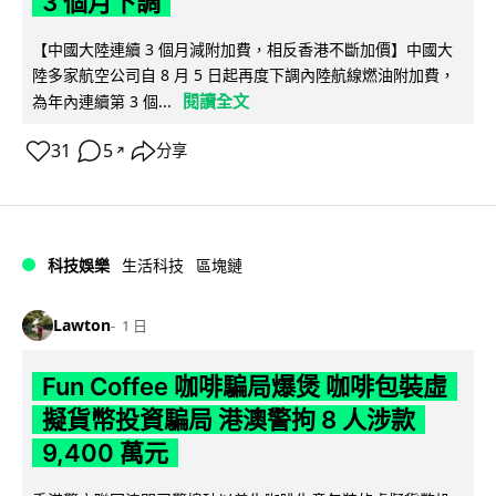
3 個月下調
【中國大陸連續 3 個月減附加費，相反香港不斷加價】中國大
陸多家航空公司自 8 月 5 日起再度下調內陸航線燃油附加費，
閱讀全文
為年內連續第 3 個...
31
5
分享
↗
科技娛樂
生活科技
區塊鏈
Lawton
1 日
Fun Coffee 咖啡騙局爆煲 咖啡包裝虛
擬貨幣投資騙局 港澳警拘 8 人涉款
9,400 萬元