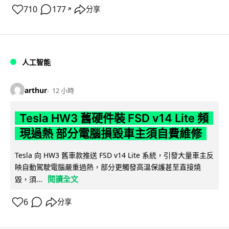
710
177
分享
↗
人工智能
arthur
12 小時
Tesla HW3 舊硬件裝 FSD v14 Lite 頻
現過熱 部分電腦損毀車主須自費維修
Tesla 向 HW3 舊車款推送 FSD v14 Lite 系統，引發大量車主反
映自動駕駛電腦嚴重過熱，部分更觸發高溫保護甚至直接燒
閱讀全文
毀，須...
6
分享