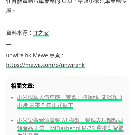
任智能電動汽車業務的 CEO，帶領小米汽車業務發
展。
資料來源：
IT之家
—
unwire.hk Mewe 專頁 :
https://mewe.com/p/unwirehk
相關文章:
小米機械人汽車廠「實習」擰螺絲 能運作 3
小時 未來 5 年正式返工
小米全新開源音聲 AI 模型 聲稱表現超越同
類產品 4 倍 MiDashengLM-7B 冀推動智能