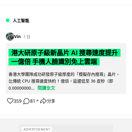
人工智能
Vin
1 日
港大研原子級新晶片 AI 搜尋速度提升
一億倍 手機人臉識別免上雲端
香港大學團隊成功研發原子級厚度的「模擬存內搜尋」晶片，
比傳統 CPU 搜尋速度快約 1 億倍，延遲低至 36 皮秒（即
閱讀全文
0.00000000...
359
81
分享
↗
ADVERTISEMENT