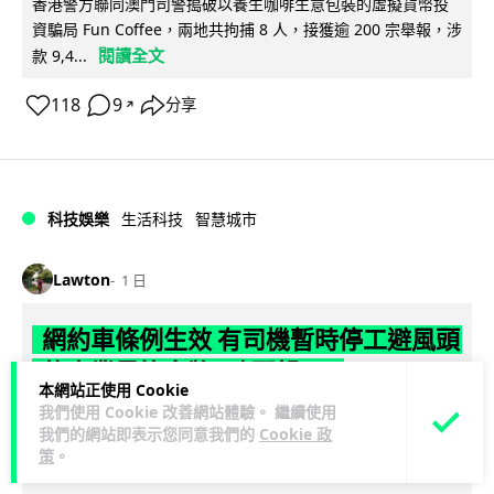
香港警方聯同澳門司警搗破以養生咖啡生意包裝的虛擬貨幣投
資騙局 Fun Coffee，兩地共拘捕 8 人，接獲逾 200 宗舉報，涉
閱讀全文
款 9,4...
118
9
分享
↗
科技娛樂
生活科技
智慧城市
Lawton
1 日
網約車條例生效 有司機暫時停工避風頭
的士業界籲白牌 "改邪歸正"
本網站正使用 Cookie
我們使用 Cookie 改善網站體驗。 繼續使用
規管網約車法例大部分條文已於 8 月 3 日生效，的士業界就期
我們的網站即表示您同意我們的
Cookie 政
望白牌車司機，能夠「改邪歸正」回流駕駛的士。新例大幅提
策
。
閱讀全文
高罰則，首次定罪最高罰款...