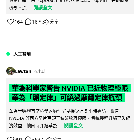
致電推銷，由「opt-out」拒接登記制轉為「opt-in」先徵同意
閱讀全文
機制。違...
164
16
分享
↗
人工智能
Lawton
6 小時
華為科學家警告 NVIDIA 已近物理極限
華為「韜定律」可繞過摩爾定律瓶頸
華為半導體首席科學家廖恒罕見接受近 5 小時專訪，警告
NVIDIA 等西方晶片巨頭正逼近物理極限，傳統製程升級已失經
閱讀全文
濟效益。他同時介紹華為...
991
369
分享
↗