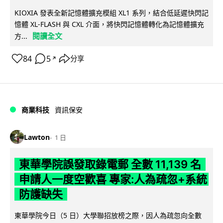
KIOXIA 發表全新記憶體擴充模組 XL1 系列，結合低延遲快閃記
憶體 XL-FLASH 與 CXL 介面，將快閃記憶體轉化為記憶體擴充
閱讀全文
方...
84
5
分享
↗
商業科技
資訊保安
Lawton
1 日
東華學院誤發取錄電郵 全數 11,139 名
申請人一度空歡喜 專家:人為疏忽+系統
防護缺失
東華學院今日（5 日）大學聯招放榜之際，因人為疏忽向全數