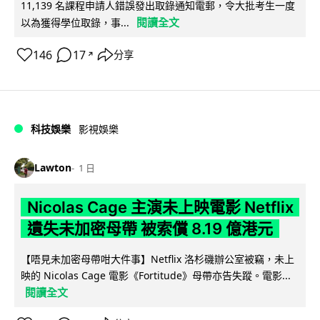
11,139 名課程申請人錯誤發出取錄通知電郵，令大批考生一度
閱讀全文
以為獲得學位取錄，事...
146
17
分享
↗
科技娛樂
影視娛樂
Lawton
1 日
Nicolas Cage 主演未上映電影 Netflix
遺失未加密母帶 被索償 8.19 億港元
【唔見未加密母帶咁大件事】Netflix 洛杉磯辦公室被竊，未上
映的 Nicolas Cage 電影《Fortitude》母帶亦告失蹤。電影...
閱讀全文