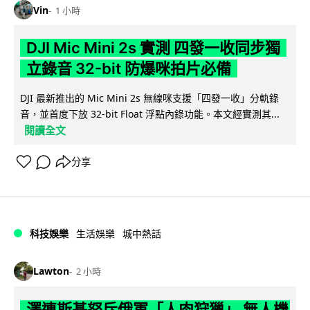
Vin
1 小時
DJI Mic Mini 2s 實測 四發一收同步獨
立錄音 32-bit 防爆咪拍片必備
DJI 最新推出的 Mic Mini 2s 無線咪支援「四發一收」分軌錄
音，並首度下放 32-bit Float 浮點內錄功能。本文經實測其...
閱讀全文
分享
科技娛樂
生活娛樂
城中熱話
Lawton
2 小時
澤連斯基怒斥俄軍「人肉狩獵」 無人機