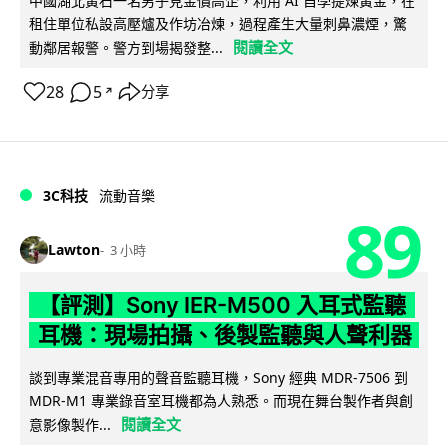
中國湖北黃石一名男子見金價高企，利用 AI 自學提煉黃金，在
租住單位私設高壓爐及作坊冶煉，過程產生大量刺鼻濃煙，驚
閱讀全文
動鄰居報警。警方到場揭發整...
28
5
分享
↗
3C科技
流動音樂
89
Lawton
3 小時
【評測】Sony IER-M500 入耳式監聽
耳機：現場拍攝、後製監聽與人聲利器
談到專業混音專用的聲音監聽耳機，Sony 經典 MDR-7506 到
MDR-M1 專業錄音室耳機都為人熟悉。而現在舞台製作者與創
閱讀全文
意影像製作...