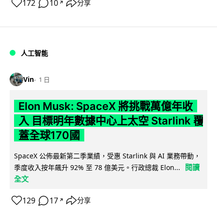
172
10
分享
↗
人工智能
Vin
1 日
Elon Musk: SpaceX 將挑戰萬億年收
入 目標明年數據中心上太空 Starlink 覆
蓋全球170國
SpaceX 公佈最新第二季業績，受惠 Starlink 與 AI 業務帶動，
閱讀
季度收入按年飆升 92% 至 78 億美元。行政總裁 Elon...
全文
129
17
分享
↗