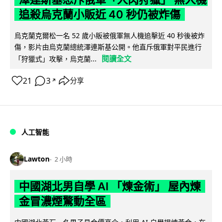
追殺烏克蘭小販近 40 秒仍被炸傷
烏克蘭克爾松一名 52 歲小販被俄軍無人機追擊近 40 秒後被炸
傷，影片由烏克蘭總統澤連斯基公開。他直斥俄軍對平民進行
閱讀全文
「狩獵式」攻擊，烏克蘭...
21
3
分享
↗
人工智能
Lawton
2 小時
中國湖北男自學 AI 「煉金術」 屋內煉
金冒濃煙驚動全區