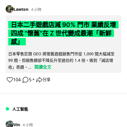
Lawton
4 小時
日本二手遊戲店減 90% 門市 業績反增
四成 "懷舊"在 Z 世代變成最潮「新鮮
感」
日本零售巨頭 GEO 將懷舊遊戲銷售門市從 1,000 間大幅減至
99 間，但銷售額卻不降反升至過往的 1.4 倍。做到「減店增
閱讀全文
收」奇蹟，...
104
5
分享
↗
人工智能
Vin
4 小時