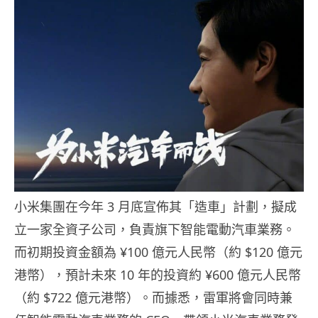
小米集團在今年 3 月底宣佈其「造車」計劃，擬成
立一家全資子公司，負責旗下智能電動汽車業務。
而初期投資金額為
¥
100 億元人民幣（約 $120 億元
港幣），預計未來 10 年的投資約
¥
600 億元人民幣
（約 $722 億元港幣）。而據悉，雷軍將會同時兼