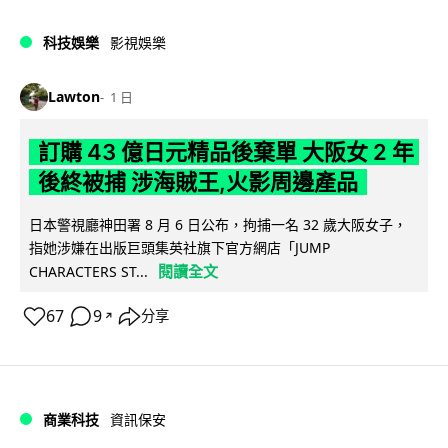
科技娛樂
影視娛樂
Lawton
1 日
訂購 43 億日元精品後棄單 大阪女 2 年
後終被捕 涉海賊王,火影周邊產品
日本警視廳神田署 8 月 6 日公布，拘捕一名 32 歲大阪女子，
指她涉嫌在出版巨頭集英社旗下官方網店「JUMP
閱讀全文
CHARACTERS ST...
67
9
分享
↗
商業科技
資訊保安