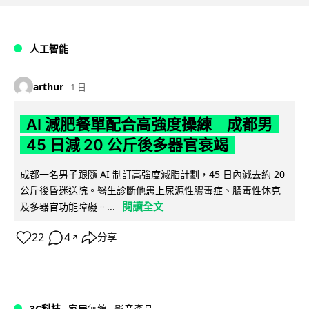
人工智能
arthur
1 日
AI 減肥餐單配合高強度操練 成都男
45 日減 20 公斤後多器官衰竭
成都一名男子跟隨 AI 制訂高強度減脂計劃，45 日內減去約 20
公斤後昏迷送院。醫生診斷他患上尿源性膿毒症、膿毒性休克
閱讀全文
及多器官功能障礙。...
22
4
分享
↗
3C科技
家居無線
影音產品