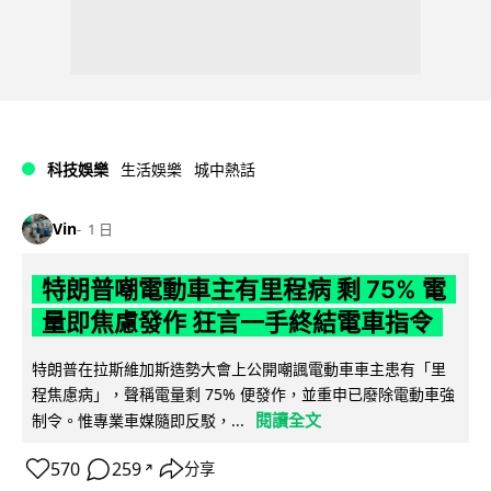
科技娛樂
生活娛樂
城中熱話
Vin
1 日
特朗普嘲電動車主有里程病 剩 75% 電
量即焦慮發作 狂言一手終結電車指令
特朗普在拉斯維加斯造勢大會上公開嘲諷電動車車主患有「里
程焦慮病」，聲稱電量剩 75% 便發作，並重申已廢除電動車強
閱讀全文
制令。惟專業車媒隨即反駁，...
570
259
分享
↗