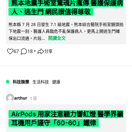
熊本地震手術室驚魂片瘋傳 醫護保護病
人、逃生門 網民讚值得尊敬
熊本縣 7 月 28 日發生 7.1 級地震，熊本綜合醫院手術室鏡頭拍
下地震一刻，醫護人員臨危不亂保護病人，更馬上開逃生門確
閱讀全文
保出口流通。片段...
67
18
分享
↗
科技娛樂
生活科技
健康
arthur
1 日
AirPods 用家注意聽力響紅燈 醫學界籲
耳機用戶謹守「60-60」鐵律