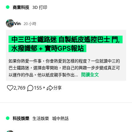
商業科技
3D 打印
Vin
20 小時
中三巴士鐵路迷 自製紙皮遙控巴士 門,
水撥識郁 + 實時GPS報站
如果你熱愛一件事，你會熱愛到怎樣的程度？一位就讀中三的
巴士鐵路迷，選擇由零開始，把自己的興趣一步步變成真正可
閱讀全文
以運作的作品。他以紙皮親手製作出...
2,769
155
分享
↗
科技娛樂
生活娛樂
城中熱話