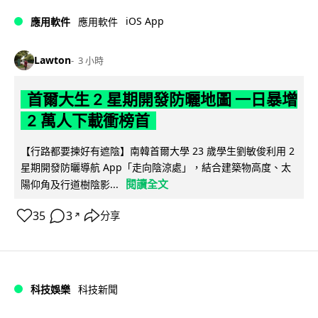
iOS App
應用軟件
應用軟件
Lawton
3 小時
首爾大生 2 星期開發防曬地圖 一日暴增
2 萬人下載衝榜首
【行路都要揀好有遮陰】南韓首爾大學 23 歲學生劉敏俊利用 2
星期開發防曬導航 App「走向陰涼處」，結合建築物高度、太
閱讀全文
陽仰角及行道樹陰影...
35
3
分享
↗
科技娛樂
科技新聞