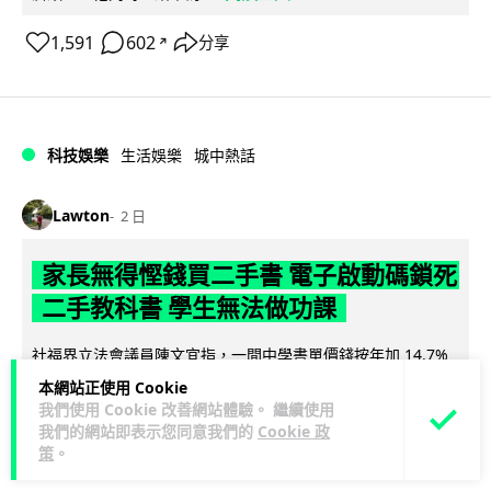
1,591
602
分享
↗
科技娛樂
生活娛樂
城中熱話
Lawton
2 日
家長無得慳錢買二手書 電子啟動碼鎖死
二手教科書 學生無法做功課
社福界立法會議員陳文宜指，一間中學書單價錢按年加 14.7%
遠超通漲，令家長難以負擔。而且電子教材啟動碼這項設計，
本網站正使用 Cookie
閱讀全文
令學生無法完成功課，二手...
我們使用 Cookie 改善網站體驗。 繼續使用
我們的網站即表示您同意我們的
Cookie 政
策
。
985
381
分享
↗