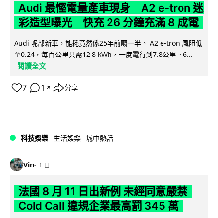
Audi 最慳電量產車現身 A2 e-tron 迷
彩造型曝光 快充 26 分鐘充滿 8 成電
Audi 呢部新車，能耗竟然係25年前嘅一半。 A2 e-tron 風阻低
至0.24，每百公里只需12.8 kWh，一度電行到7.8公里。6...
閱讀全文
7
1
分享
↗
科技娛樂
生活娛樂
城中熱話
Vin
1 日
法國 8 月 11 日出新例 未經同意嚴禁
Cold Call 違規企業最高罰 345 萬