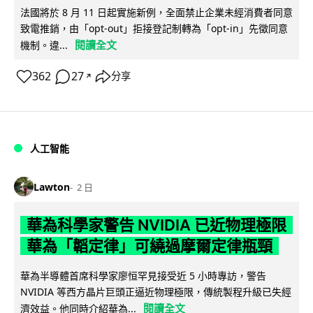
法國將於 8 月 11 日起實施新例，全面禁止企業未經消費者同意
致電推銷，由「opt-out」拒接登記制轉為「opt-in」先徵同意
閱讀全文
機制。違...
362
27
分享
↗
人工智能
Lawton
2 日
華為科學家警告 NVIDIA 已近物理極限
華為「韜定律」可繞過摩爾定律瓶頸
華為半導體首席科學家廖恒罕見接受近 5 小時專訪，警告
NVIDIA 等西方晶片巨頭正逼近物理極限，傳統製程升級已失經
閱讀全文
濟效益。他同時介紹華為...