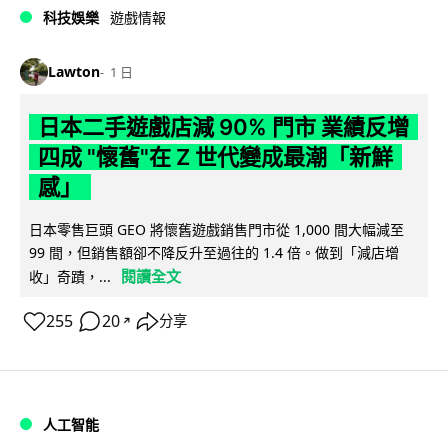
科技娛樂
遊戲情報
Lawton
1 日
日本二手遊戲店減 90% 門市 業績反增
四成 "懷舊"在 Z 世代變成最潮「新鮮
感」
日本零售巨頭 GEO 將懷舊遊戲銷售門市從 1,000 間大幅減至
99 間，但銷售額卻不降反升至過往的 1.4 倍。做到「減店增
閱讀全文
收」奇蹟，...
255
20
分享
↗
人工智能