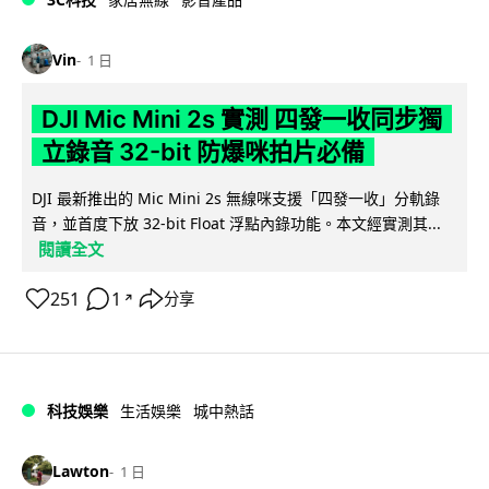
Vin
1 日
DJI Mic Mini 2s 實測 四發一收同步獨
立錄音 32-bit 防爆咪拍片必備
DJI 最新推出的 Mic Mini 2s 無線咪支援「四發一收」分軌錄
音，並首度下放 32-bit Float 浮點內錄功能。本文經實測其...
閱讀全文
251
1
分享
↗
科技娛樂
生活娛樂
城中熱話
Lawton
1 日