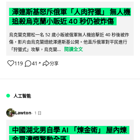
澤連斯基怒斥俄軍「人肉狩獵」 無人機
追殺烏克蘭小販近 40 秒仍被炸傷
烏克蘭克爾松一名 52 歲小販被俄軍無人機追擊近 40 秒後被炸
傷，影片由烏克蘭總統澤連斯基公開。他直斥俄軍對平民進行
閱讀全文
「狩獵式」攻擊，烏克蘭...
119
41
分享
↗
人工智能
Lawton
1 日
中國湖北男自學 AI 「煉金術」 屋內煉
金冒濃煙驚動全區