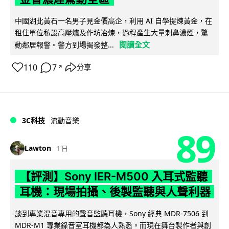
中國湖北黃石一名男子見金價高企，利用 AI 自學提煉黃金，在
租住單位私設高壓爐及作坊冶煉，過程產生大量刺鼻濃煙，驚
閱讀全文
動鄰居報警。警方到場揭發整...
110
7
分享
↗
3C科技
流動音樂
89
Lawton
1 日
【評測】Sony IER-M500 入耳式監聽
耳機：現場拍攝、後製監聽與人聲利器
談到專業混音專用的聲音監聽耳機，Sony 經典 MDR-7506 到
MDR-M1 專業錄音室耳機都為人熟悉。而現在舞台製作者與創