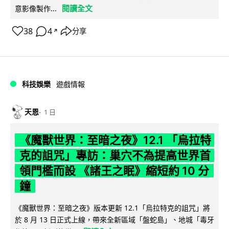
閱讀全文
意影像製作...
38
4
分享
↗
科技娛樂
遊戲情報
天恩
1 日
《魔獸世界：至暗之夜》12.1 「烏拉特
克的詛咒」專訪：巢穴不為提高世界首
領門檻而設 《諸王之眠》縮短約 10 分
鐘
《魔獸世界：至暗之夜》版本更新 12.1「烏拉特克的詛咒」將
於 8 月 13 日正式上線，帶來全新區域「盤蛇島」、地城「毒牙