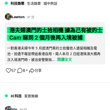
科技娛樂
生活娛樂
城中熱話
Lawton
41 分
港夫婦澳門的士拾相機 據為己有被的士
Cam 睇到 2 個月後再入境被捕
一對香港夫婦今年 5 月遊澳門乘的士拾獲他人遺留相機及電
池，拾遺不報並帶返香港自用。兩人本月 2 日經港珠澳大橋再
閱讀全文
次入境澳門時，被治安警察局...
57
8
分享
↗
3C科技
家居無線
Vin
59 分