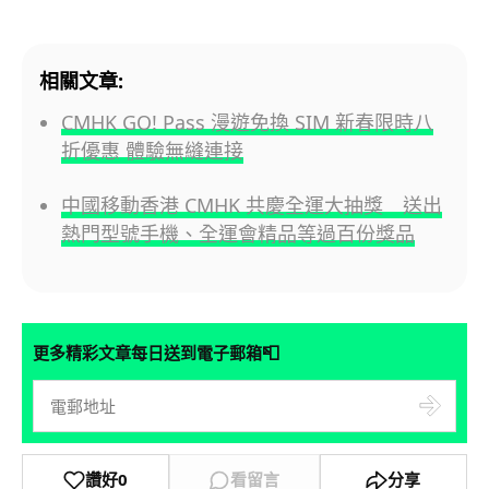
相關文章:
CMHK GO! Pass 漫遊免換 SIM 新春限時八
折優惠 體驗無縫連接
中國移動香港 CMHK 共慶全運大抽獎 送出
熱門型號手機、全運會精品等過百份獎品
📮
更多精彩文章每日送到電子郵箱
讚好
0
看留言
分享