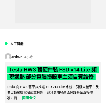
人工智能
arthur
4 小時
Tesla HW3 舊硬件裝 FSD v14 Lite 頻
現過熱 部分電腦損毀車主須自費維修
Tesla 向 HW3 舊車款推送 FSD v14 Lite 系統，引發大量車主反
映自動駕駛電腦嚴重過熱，部分更觸發高溫保護甚至直接燒
閱讀全文
毀，須...