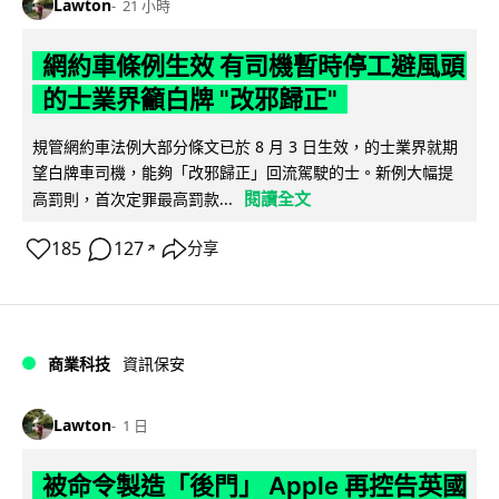
Lawton
21 小時
網約車條例生效 有司機暫時停工避風頭
的士業界籲白牌 "改邪歸正"
規管網約車法例大部分條文已於 8 月 3 日生效，的士業界就期
望白牌車司機，能夠「改邪歸正」回流駕駛的士。新例大幅提
閱讀全文
高罰則，首次定罪最高罰款...
185
127
分享
↗
商業科技
資訊保安
Lawton
1 日
被命令製造「後門」 Apple 再控告英國