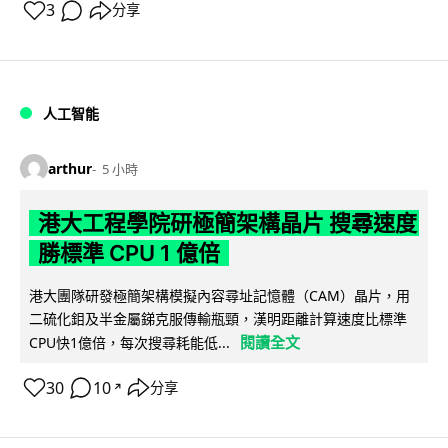
3
分享
人工智能
arthur
5 小時
港大工程學院研極簡架構晶片 搜尋速度
勝標準 CPU 1 億倍
港大團隊研發極簡架構模擬內容尋址記憶體（CAM）晶片，用
二硫化鉬及半金屬銻克服傳輸瓶頸，漢明距離計算速度比標準
閱讀全文
CPU快1億倍，每次搜尋耗能低...
30
10
分享
↗