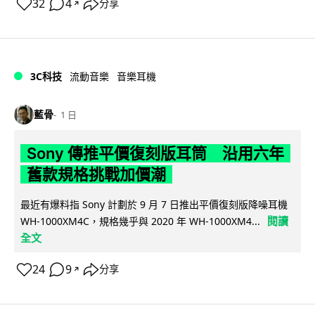
32
4
分享
↗
3C科技
流動音樂
音樂耳機
藍骨
1 日
Sony 傳推平價復刻版耳筒 沿用六年
舊款規格挑戰加價潮
最近有爆料指 Sony 計劃於 9 月 7 日推出平價復刻版降噪耳機
閱讀
WH-1000XM4C，規格幾乎與 2020 年 WH-1000XM4...
全文
24
9
分享
↗