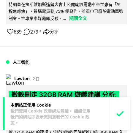
特朗普在拉斯維加斯造勢大會上公開嘲諷電動車車主患有「里
程焦慮病」，聲稱電量剩 75% 便發作，並重申已廢除電動車強
閱讀全文
制令。惟專業車媒隨即反駁，...
639
279
分享
↗
人工智能
Lawton
2 日
微軟刪走 32GB RAM 遊戲建議 分析:
為 8GB Surface 銷售鋪路 連自家
本網站正使用 Cookie
我們使用 Cookie 改善網站體驗。 繼續使用
Copilot+ 門檻也未到
我們的網站即表示您同意我們的
Cookie 政
策
。
Microsoft 被發現靜靜刪除官方網站上，對遊戲玩家要為電腦配
置 32GB RAM 的建議。分析指微軟同時新推出的 8GB RAM 入