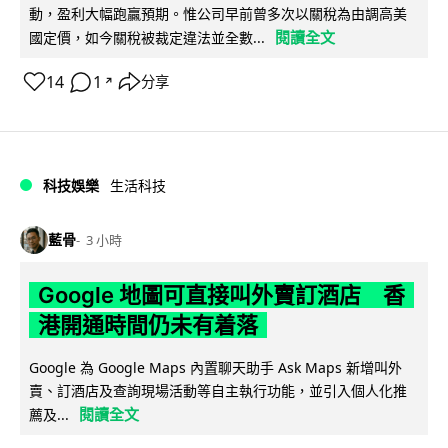
動，盈利大幅跑贏預期。惟公司早前曾多次以關稅為由調高美
閱讀全文
國定價，如今關稅被裁定違法並全數...
14
1
分享
↗
科技娛樂
生活科技
藍骨
3 小時
Google 地圖可直接叫外賣訂酒店 香
港開通時間仍未有着落
Google 為 Google Maps 內置聊天助手 Ask Maps 新增叫外
賣、訂酒店及查詢現場活動等自主執行功能，並引入個人化推
閱讀全文
薦及...