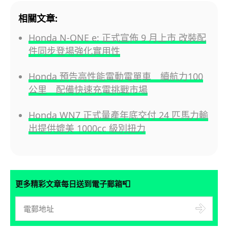
相關文章:
Honda N-ONE e: 正式宣佈 9 月上市 改裝配
件同步登場強化實用性
Honda 預告高性能電動電單車 續航力100
公里 配備快速充電挑戰市場
Honda WN7 正式量產年底交付 24 匹馬力輸
出提供媲美 1000cc 級別扭力
📮
更多精彩文章每日送到電子郵箱