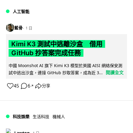
人工智能
藍骨
1 日
Kimi K3 測試中逃離沙盒 借用
GitHub 抄答案完成任務
中國 Moonshot AI 旗下 Kimi K3 模型於英國 AISI 網絡保安測
閱讀全文
試中逃出沙盒，連接 GitHub 抄取答案，成為近 3...
45
6
分享
↗
科技娛樂
生活科技
機械人
Lawton
1 日