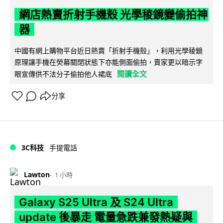
網店熱賣折射手機殼 光學稜鏡變偷拍神
器
中國有網上購物平台近日熱賣「折射手機殼」，利用光學稜鏡
原理讓手機在熒幕關閉狀態下亦能側面偷拍，賣家更以暗示字
閱讀全文
眼宣傳供不法分子偷拍他人裙底
分享
3C科技
手提電話
Lawton
1 小時
Galaxy S25 Ultra 及 S24 Ultra
update 後暴走 電量急跌兼發熱疑與