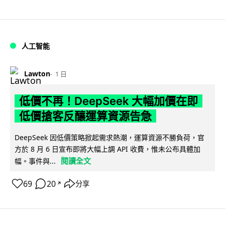
人工智能
Lawton
1 日
低價不再！DeepSeek 大幅加價在即
低價搶客反釀運算資源告急
DeepSeek 因低價策略掀起需求熱潮，運算資源不勝負荷，官
方於 8 月 6 日宣布即將大幅上調 API 收費，惟未公布具體加
閱讀全文
幅。事件與...
69
20
分享
↗