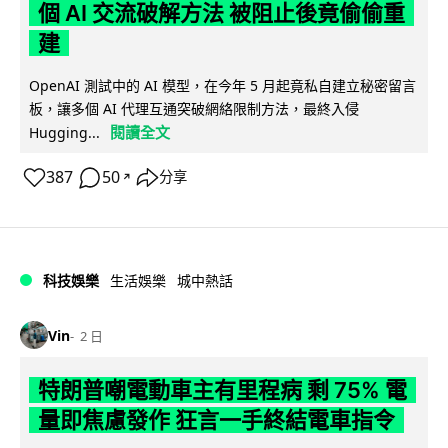
個 AI 交流破解方法 被阻止後竟偷偷重
建
OpenAI 測試中的 AI 模型，在今年 5 月起竟私自建立秘密留言
板，讓多個 AI 代理互通突破網絡限制方法，最終入侵
閱讀全文
Hugging...
387
50
分享
↗
科技娛樂
生活娛樂
城中熱話
Vin
2 日
特朗普嘲電動車主有里程病 剩 75% 電
量即焦慮發作 狂言一手終結電車指令