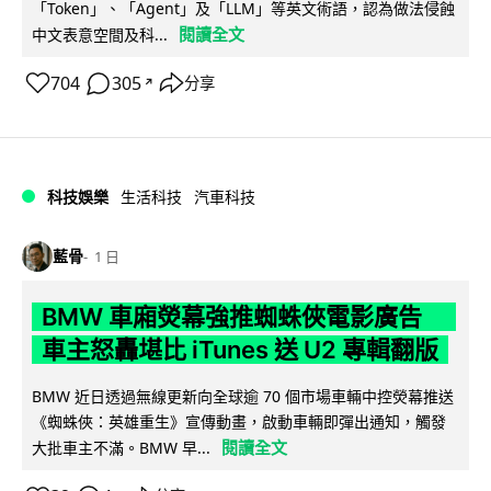
「Token」、「Agent」及「LLM」等英文術語，認為做法侵蝕
閱讀全文
中文表意空間及科...
704
305
分享
↗
科技娛樂
生活科技
汽車科技
藍骨
1 日
BMW 車廂熒幕強推蜘蛛俠電影廣告
車主怒轟堪比 iTunes 送 U2 專輯翻版
BMW 近日透過無線更新向全球逾 70 個市場車輛中控熒幕推送
《蜘蛛俠：英雄重生》宣傳動畫，啟動車輛即彈出通知，觸發
閱讀全文
大批車主不滿。BMW 早...