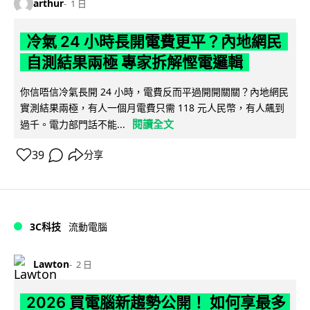
arthur
1 日
冷氣 24 小時長開電費更平？內地網民
自測結果兩極 專家拆解慳電邏輯
你信唔信冷氣長開 24 小時，電費反而平過開開關關？內地網民
實測結果兩極，有人一個月電費只需 118 元人民幣，有人飆到
閱讀全文
過千。電力部門話不能...
39
分享
3C科技
流動電腦
Lawton
2 日
2026 買電腦新趨勢公開！ 如何享最多