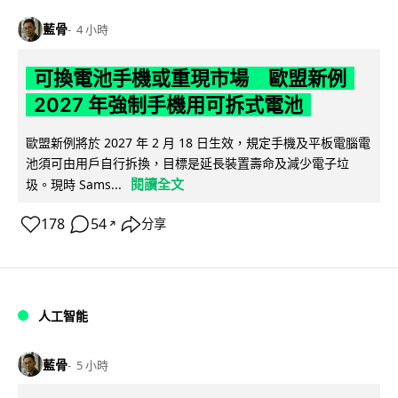
藍骨
4 小時
可換電池手機或重現市場 歐盟新例
2027 年強制手機用可拆式電池
歐盟新例將於 2027 年 2 月 18 日生效，規定手機及平板電腦電
池須可由用戶自行拆換，目標是延長裝置壽命及減少電子垃
閱讀全文
圾。現時 Sams...
178
54
分享
↗
人工智能
藍骨
5 小時