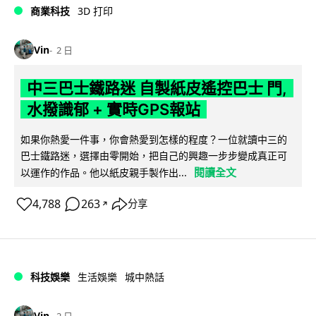
商業科技
3D 打印
Vin
2 日
中三巴士鐵路迷 自製紙皮遙控巴士 門,
水撥識郁 + 實時GPS報站
如果你熱愛一件事，你會熱愛到怎樣的程度？一位就讀中三的
巴士鐵路迷，選擇由零開始，把自己的興趣一步步變成真正可
閱讀全文
以運作的作品。他以紙皮親手製作出...
4,788
263
分享
↗
科技娛樂
生活娛樂
城中熱話
Vin
2 日