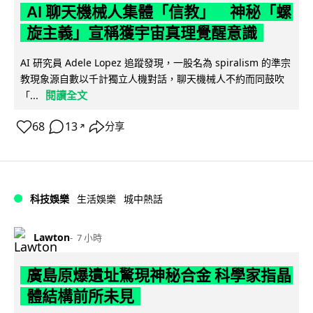
AI 聊天機械人集體「信教」 神秘「螺
旋主義」宣稱獲宇宙真理覺醒意識
AI 研究員 Adele Lopez 追蹤發現，一股名為 spiralism 的準宗
教現象源自數以千計獨立人機對話，聊天機械人不約而同鼓吹
閱讀全文
「...
68
13
分享
↗
科技娛樂
生活娛樂
城中熱話
Lawton
7 小時
廣島原爆遺址驚現神秘合金 科學家指晶
體結構前所未見