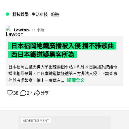
科技娛樂
生活科技
旅遊
Lawton
11 小時
日本福岡地鐵廣播被入侵 播不雅歌曲
西日本鐵道疑黑客所為
日本福岡西鐵天神大牟田線兩個車站，8 月 4 日廣播系統離奇
播出粗俗歌聲，西日本鐵道懷疑遭第三方非法入侵，正調查事
閱讀全文
件並考慮報案。網上一度傳言...
38
2
分享
↗
ADVERTISEMENT