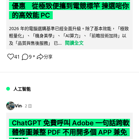
優惠 從極致便攜到電競標竿 揀選啱你
的高效能 PC
2026 年的電腦選購基準已經全面升級。除了基本效能，「極致
輕量化」、「機身美學」、「AI算力」、「前瞻技術加持」以
閱讀全文
及「品質與售後服務」 已...
41
9
分享
↗
人工智能
Vin
2 日
ChatGPT 免費呼叫 Adobe 一句話跨軟
體修圖兼整 PDF 不用開多個 APP 兼免