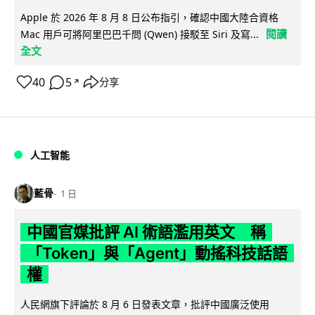
Apple 於 2026 年 8 月 8 日公布指引，確認中國大陸合資格
閱讀
Mac 用戶可將阿里巴巴千問 (Qwen) 接駁至 Siri 及寫...
全文
40
5
分享
↗
人工智能
藍骨
1 日
中國官媒批評 AI 術語濫用英文 稱
「Token」與「Agent」動搖科技話語
權
人民網旗下評論於 8 月 6 日發表文章，批評中國廣泛使用