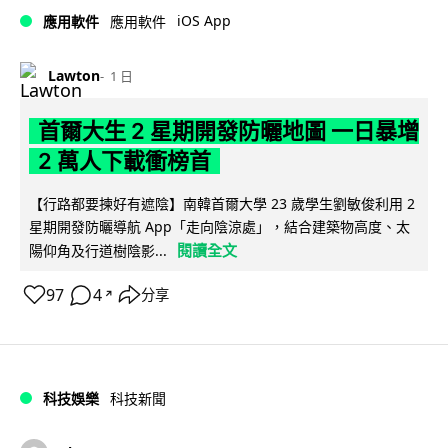
iOS App
應用軟件
應用軟件
Lawton
1 日
首爾大生 2 星期開發防曬地圖 一日暴增
2 萬人下載衝榜首
【行路都要揀好有遮陰】南韓首爾大學 23 歲學生劉敏俊利用 2
星期開發防曬導航 App「走向陰涼處」，結合建築物高度、太
閱讀全文
陽仰角及行道樹陰影...
97
4
分享
↗
科技娛樂
科技新聞