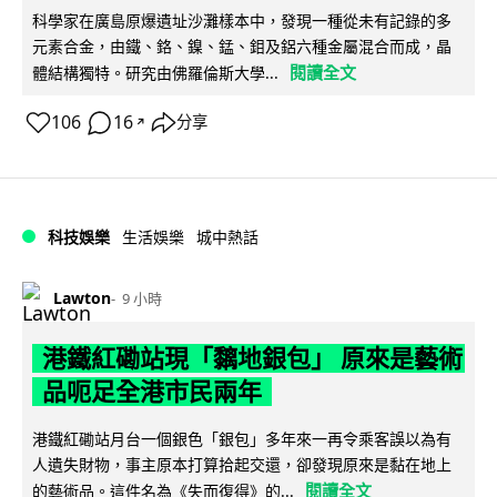
科學家在廣島原爆遺址沙灘樣本中，發現一種從未有記錄的多
元素合金，由鐵、鉻、鎳、錳、鉬及鋁六種金屬混合而成，晶
閱讀全文
體結構獨特。研究由佛羅倫斯大學...
106
16
分享
↗
科技娛樂
生活娛樂
城中熱話
Lawton
9 小時
港鐵紅磡站現「黐地銀包」 原來是藝術
品呃足全港市民兩年
港鐵紅磡站月台一個銀色「銀包」多年來一再令乘客誤以為有
人遺失財物，事主原本打算拾起交還，卻發現原來是黏在地上
閱讀全文
的藝術品。這件名為《失而復得》的...