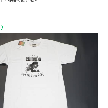
伴，亦將悉數登場。
白）