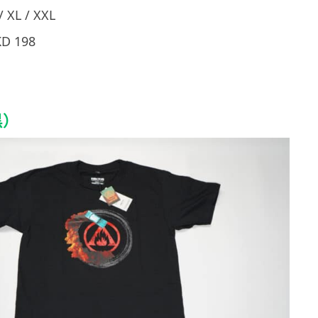
 XL / XXL
 198
黑）