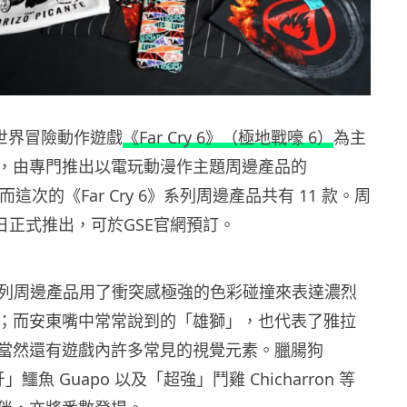
開放世界冒險動作遊戲
《Far Cry 6》（極地戰嚎 6）
為主
，由專門推出以電玩動漫作主題周邊產品的
品。而這次的《Far Cry 6》系列周邊產品共有 11 款。周
3 日正式推出，可於GSE官網預訂。
 6》系列周邊產品用了衝突感極強的色彩碰撞來表達濃烈
；而安東嘴中常常說到的「雄獅」，也代表了雅拉
章；當然還有遊戲內許多常見的視覺元素。臘腸狗
牙」鱷魚 Guapo 以及「超強」鬥雞 Chicharron 等