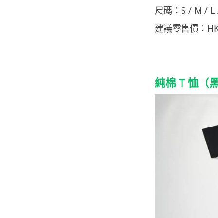
尺碼：S / M / L /
建議零售價︰HKD
純棉 T 恤（