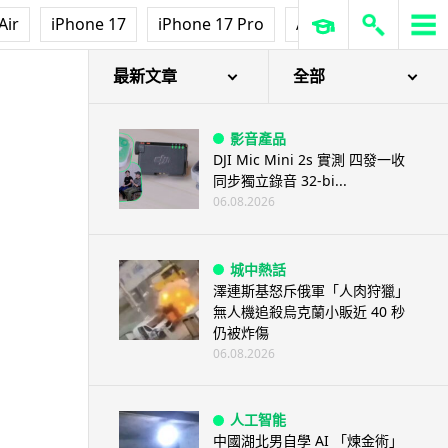
Air
iPhone 17
iPhone 17 Pro
AirPods Pro 3
Ap
最新文章
全部
影音產品
DJI Mic Mini 2s 實測 四發一收
同步獨立錄音 32-bi...
06.08.2026
城中熱話
澤連斯基怒斥俄軍「人肉狩獵」
無人機追殺烏克蘭小販近 40 秒
仍被炸傷
06.08.2026
人工智能
中國湖北男自學 AI 「煉金術」