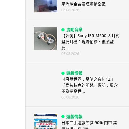
屋內煉金冒濃煙驚動全區
06.08.2026
流動音樂
【評測】Sony IER-M500 入耳式
監聽耳機：現場拍攝、後製監
聽...
06.08.2026
遊戲情報
《魔獸世界：至暗之夜》12.1
「烏拉特克的詛咒」專訪：巢穴
不為提高世...
06.08.2026
遊戲情報
日本二手遊戲店減 90% 門市 業
績反增四成 “懷...