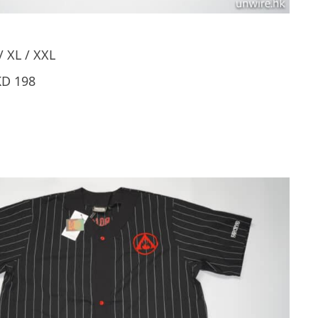
 XL / XXL
 198