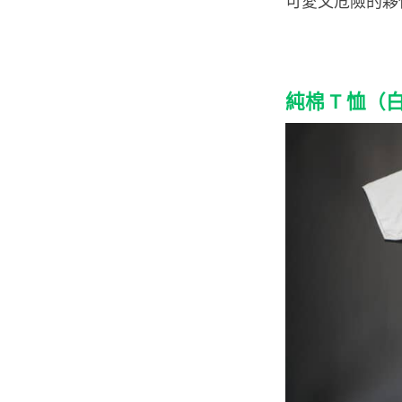
可愛又危險的夥
純棉 T 恤（