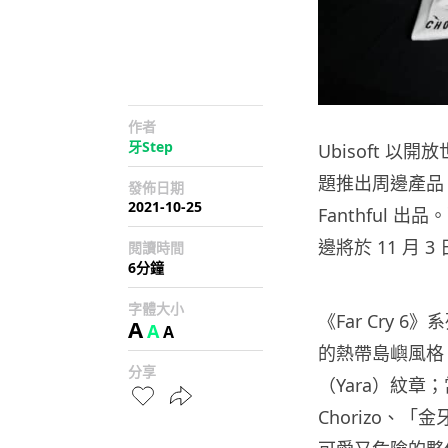
作者
牙Step
Ubisoft 以
題推出周邊產品
發佈日期
2021-10-25
Fanthful 出
邊將於 11 月 
閱讀時間
6分鐘
字體大小
《Far Cry
A
A
A
的熱帶島嶼風格
分享
（Yara）紋
Chorizo、「金