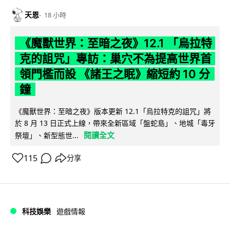
天恩
18 小時
《魔獸世界：至暗之夜》12.1 「烏拉特
克的詛咒」專訪：巢穴不為提高世界首
領門檻而設 《諸王之眠》縮短約 10 分
鐘
《魔獸世界：至暗之夜》版本更新 12.1「烏拉特克的詛咒」將
於 8 月 13 日正式上線，帶來全新區域「盤蛇島」、地城「毒牙
閱讀全文
祭壇」、新型態世...
115
分享
科技娛樂
遊戲情報