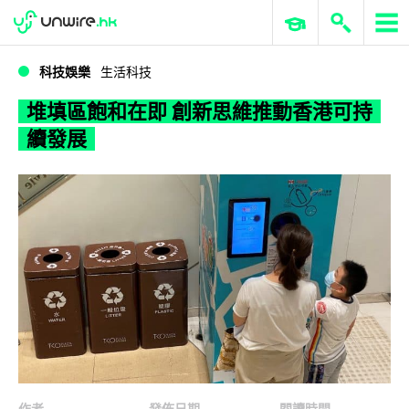
WWDC 2026
GenAI 與雲端科技專區
ERP 與商業 AI
堆填區飽和在即 創新思維推動香港可持續發展
科技娛樂
生活科技
堆填區飽和在即 創新思維推動香港可持
續發展
作者
發佈日期
閱讀時間