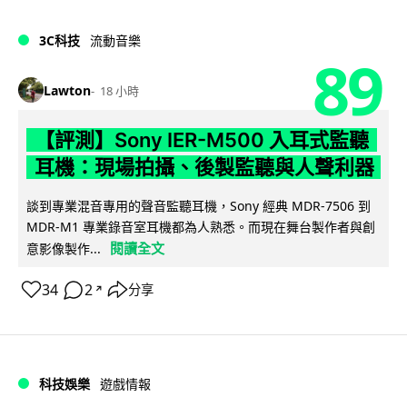
3C科技
流動音樂
89
Lawton
18 小時
【評測】Sony IER-M500 入耳式監聽
耳機：現場拍攝、後製監聽與人聲利器
談到專業混音專用的聲音監聽耳機，Sony 經典 MDR-7506 到
MDR-M1 專業錄音室耳機都為人熟悉。而現在舞台製作者與創
閱讀全文
意影像製作...
34
2
分享
↗
科技娛樂
遊戲情報