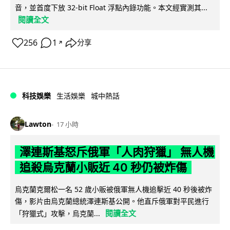
音，並首度下放 32-bit Float 浮點內錄功能。本文經實測其...
閱讀全文
256
1
分享
↗
科技娛樂
生活娛樂
城中熱話
Lawton
17 小時
澤連斯基怒斥俄軍「人肉狩獵」 無人機
追殺烏克蘭小販近 40 秒仍被炸傷
烏克蘭克爾松一名 52 歲小販被俄軍無人機追擊近 40 秒後被炸
傷，影片由烏克蘭總統澤連斯基公開。他直斥俄軍對平民進行
閱讀全文
「狩獵式」攻擊，烏克蘭...