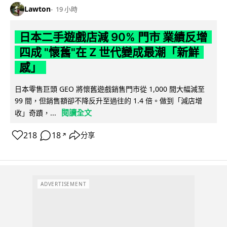
Lawton
19 小時
日本二手遊戲店減 90% 門市 業績反增
四成 "懷舊"在 Z 世代變成最潮「新鮮
感」
日本零售巨頭 GEO 將懷舊遊戲銷售門市從 1,000 間大幅減至
99 間，但銷售額卻不降反升至過往的 1.4 倍。做到「減店增
閱讀全文
收」奇蹟，...
218
18
分享
↗
ADVERTISEMENT