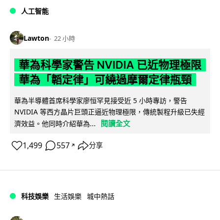
人工智能
Lawton
22 小時
華為科學家警告 NVIDIA 已近物理極限
華為「韜定律」可繞過摩爾定律瓶頸
華為半導體首席科學家廖恒罕見接受近 5 小時專訪，警告
NVIDIA 等西方晶片巨頭正逼近物理極限，傳統製程升級已失經
閱讀全文
濟效益。他同時介紹華為...
1,499
557
分享
↗
科技娛樂
生活娛樂
城中熱話