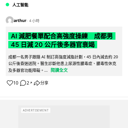
人工智能
arthur
4 小時
AI 減肥餐單配合高強度操練 成都男
45 日減 20 公斤後多器官衰竭
成都一名男子跟隨 AI 制訂高強度減脂計劃，45 日內減去約 20
公斤後昏迷送院。醫生診斷他患上尿源性膿毒症、膿毒性休克
閱讀全文
及多器官功能障礙。...
10
2
分享
↗
ADVERTISEMENT