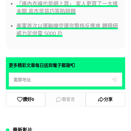
「連內衣褲也是網上買」 家人更買了一大堆
未開 高市早苗巧答陷阱題
美軍首次以運輸機空運完整核反應堆 體積細
威力足供電 5000 戶
📮
更多精彩文章每日送到電子郵箱
讚好
0
看留言
分享
最新影片