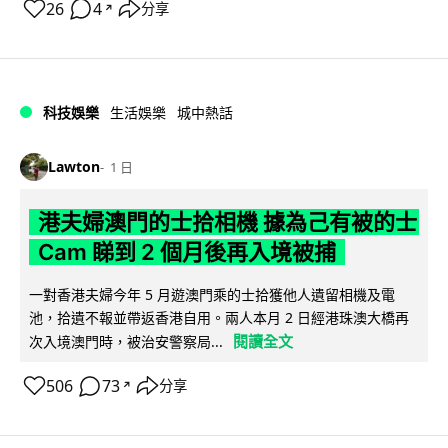
26
4
分享
↗
科技娛樂
生活娛樂
城中熱話
Lawton
1 日
港夫婦澳門的士拾相機 據為己有被的士
Cam 睇到 2 個月後再入境被捕
一對香港夫婦今年 5 月遊澳門乘的士拾獲他人遺留相機及電
池，拾遺不報並帶返香港自用。兩人本月 2 日經港珠澳大橋再
閱讀全文
次入境澳門時，被治安警察局...
506
73
分享
↗