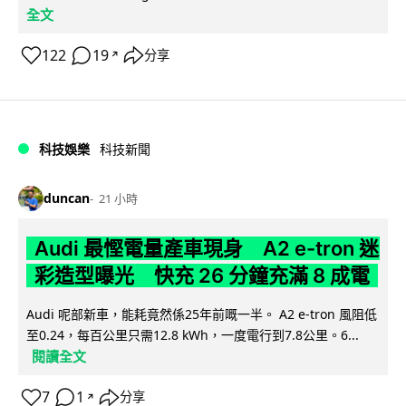
全文
122
19
分享
↗
科技娛樂
科技新聞
duncan
21 小時
Audi 最慳電量產車現身 A2 e-tron 迷
彩造型曝光 快充 26 分鐘充滿 8 成電
Audi 呢部新車，能耗竟然係25年前嘅一半。 A2 e-tron 風阻低
至0.24，每百公里只需12.8 kWh，一度電行到7.8公里。6...
閱讀全文
7
1
分享
↗