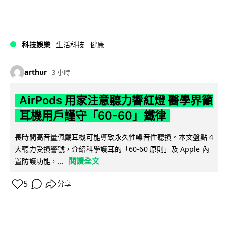
科技娛樂
生活科技
健康
arthur
3 小時
AirPods 用家注意聽力響紅燈 醫學界籲
耳機用戶謹守「60-60」鐵律
長時間高音量佩戴耳機可能導致永久性噪音性聽損。本文盤點 4
大聽力受損警號，介紹科學護耳的「60-60 原則」及 Apple 內
閱讀全文
置防護功能，...
5
分享