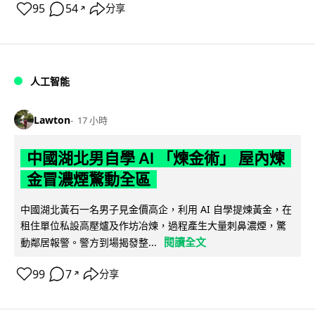
95
54
分享
↗
人工智能
Lawton
17 小時
中國湖北男自學 AI 「煉金術」 屋內煉
金冒濃煙驚動全區
中國湖北黃石一名男子見金價高企，利用 AI 自學提煉黃金，在
租住單位私設高壓爐及作坊冶煉，過程產生大量刺鼻濃煙，驚
閱讀全文
動鄰居報警。警方到場揭發整...
99
7
分享
↗