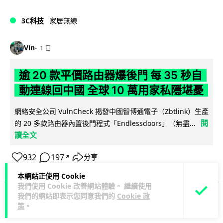
3C科技
家居無線
Vin
1 日
逾 20 款平價路由器爆後門 每 35 秒自
動連線回中國 全球 10 萬用家私隱堪憂
網絡安全公司 VulnCheck 揭發中國智博通電子（Zbtlink）生產
閱
的 20 多款路由器內置後門程式「Endlessdoors」（無盡...
讀全文
932
197
分享
↗
本網站正使用 Cookie
我們使用 Cookie 改善網站體驗。 繼續使用
我們的網站即表示您同意我們的
Cookie 政
策
。
人工智能