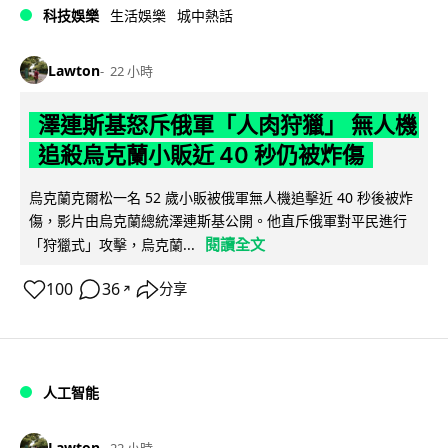
科技娛樂
生活娛樂
城中熱話
Lawton
22 小時
澤連斯基怒斥俄軍「人肉狩獵」 無人機
追殺烏克蘭小販近 40 秒仍被炸傷
烏克蘭克爾松一名 52 歲小販被俄軍無人機追擊近 40 秒後被炸
傷，影片由烏克蘭總統澤連斯基公開。他直斥俄軍對平民進行
閱讀全文
「狩獵式」攻擊，烏克蘭...
100
36
分享
↗
人工智能
Lawton
22 小時