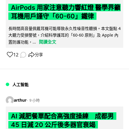
AirPods 用家注意聽力響紅燈 醫學界籲
耳機用戶謹守「60-60」鐵律
長時間高音量佩戴耳機可能導致永久性噪音性聽損。本文盤點 4
大聽力受損警號，介紹科學護耳的「60-60 原則」及 Apple 內
閱讀全文
置防護功能，...
12
分享
人工智能
arthur
9 小時
AI 減肥餐單配合高強度操練 成都男
45 日減 20 公斤後多器官衰竭