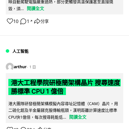
映自動駕駛電腦嚴重過熱，部分更觸發高溫保護甚至直接燒
閱讀全文
毀，須...
10
1
分享
↗
人工智能
arthur
1 日
港大工程學院研極簡架構晶片 搜尋速度
勝標準 CPU 1 億倍
港大團隊研發極簡架構模擬內容尋址記憶體（CAM）晶片，用
二硫化鉬及半金屬銻克服傳輸瓶頸，漢明距離計算速度比標準
閱讀全文
CPU快1億倍，每次搜尋耗能低...