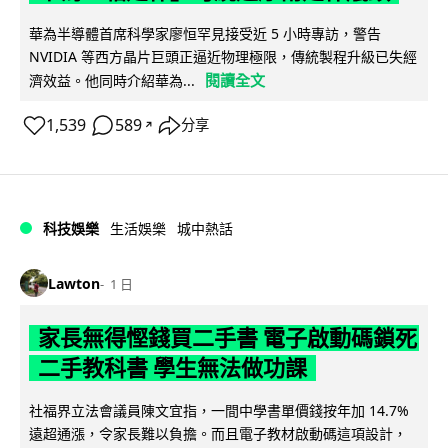
華為半導體首席科學家廖恒罕見接受近 5 小時專訪，警告
NVIDIA 等西方晶片巨頭正逼近物理極限，傳統製程升級已失經
閱讀全文
濟效益。他同時介紹華為...
1,539
589
分享
↗
科技娛樂
生活娛樂
城中熱話
Lawton
1 日
家長無得慳錢買二手書 電子啟動碼鎖死
二手教科書 學生無法做功課
社福界立法會議員陳文宜指，一間中學書單價錢按年加 14.7%
遠超通漲，令家長難以負擔。而且電子教材啟動碼這項設計，