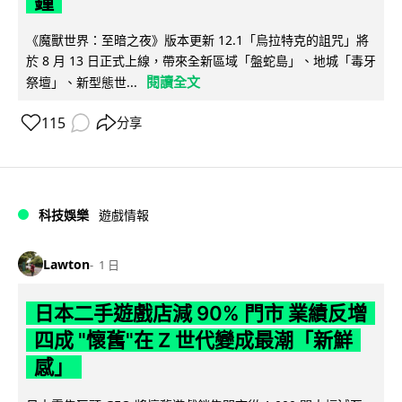
鐘
《魔獸世界：至暗之夜》版本更新 12.1「烏拉特克的詛咒」將
於 8 月 13 日正式上線，帶來全新區域「盤蛇島」、地城「毒牙
閱讀全文
祭壇」、新型態世...
115
分享
科技娛樂
遊戲情報
Lawton
1 日
日本二手遊戲店減 90% 門市 業績反增
四成 "懷舊"在 Z 世代變成最潮「新鮮
感」