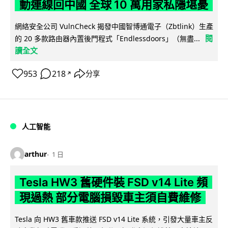
動連線回中國 全球 10 萬用家私隱堪憂
網絡安全公司 VulnCheck 揭發中國智博通電子（Zbtlink）生產
閱
的 20 多款路由器內置後門程式「Endlessdoors」（無盡...
讀全文
953
218
分享
↗
人工智能
arthur
1 日
Tesla HW3 舊硬件裝 FSD v14 Lite 頻
現過熱 部分電腦損毀車主須自費維修
Tesla 向 HW3 舊車款推送 FSD v14 Lite 系統，引發大量車主反