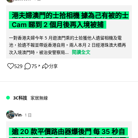
港夫婦澳門的士拾相機 據為己有被的士
Cam 睇到 2 個月後再入境被捕
一對香港夫婦今年 5 月遊澳門乘的士拾獲他人遺留相機及電
池，拾遺不報並帶返香港自用。兩人本月 2 日經港珠澳大橋再
閱讀全文
次入境澳門時，被治安警察局...
529
75
分享
↗
3C科技
家居無線
Vin
1 日
逾 20 款平價路由器爆後門 每 35 秒自