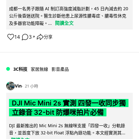
成都一名男子跟隨 AI 制訂高強度減脂計劃，45 日內減去約 20
公斤後昏迷送院。醫生診斷他患上尿源性膿毒症、膿毒性休克
閱讀全文
及多器官功能障礙。...
14
3
分享
↗
3C科技
家居無線
影音產品
Vin
21 小時
DJI Mic Mini 2s 實測 四發一收同步獨
立錄音 32-bit 防爆咪拍片必備
DJI 最新推出的 Mic Mini 2s 無線咪支援「四發一收」分軌錄
音，並首度下放 32-bit Float 浮點內錄功能。本文經實測其...