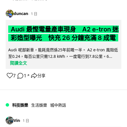
duncan
1 日
Audi 最慳電量產車現身 A2 e-tron 迷
彩造型曝光 快充 26 分鐘充滿 8 成電
Audi 呢部新車，能耗竟然係25年前嘅一半。 A2 e-tron 風阻低
至0.24，每百公里只需12.8 kWh，一度電行到7.8公里。6...
閱讀全文
7
1
分享
↗
科技娛樂
生活娛樂
城中熱話
Vin
1 日