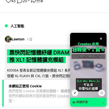
43
20
分享
↗
人工智能
×
Lawton
1 日
靠快閃記憶體紓緩 DRAM 不足 KIOXIA
推 XL1 記憶體擴充模組
KIOXIA 發表全新記憶體擴充模組 XL1 系列，結合低延遲快閃記
憶體 XL-FLASH 與 CXL 介面，將快閃記憶體轉化為記憶體擴充
閱讀全文
方...
本網站正使用 Cookie
我們使用 Cookie 改善網站體驗。 繼續使用
86
5
分享
↗
🎵
⛶
我們的網站即表示您同意我們的
Cookie 政
策
。
📖 詳細評測
→