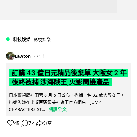
科技娛樂
影視娛樂
Lawton
4 小時
訂購 43 億日元精品後棄單 大阪女 2 年
後終被捕 涉海賊王,火影周邊產品
日本警視廳神田署 8 月 6 日公布，拘捕一名 32 歲大阪女子，
指她涉嫌在出版巨頭集英社旗下官方網店「JUMP
閱讀全文
CHARACTERS ST...
45
7
分享
↗