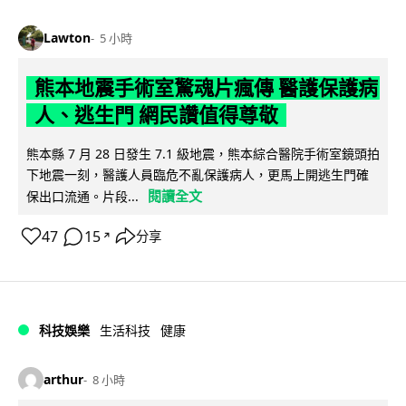
Lawton
5 小時
熊本地震手術室驚魂片瘋傳 醫護保護病
人、逃生門 網民讚值得尊敬
熊本縣 7 月 28 日發生 7.1 級地震，熊本綜合醫院手術室鏡頭拍
下地震一刻，醫護人員臨危不亂保護病人，更馬上開逃生門確
閱讀全文
保出口流通。片段...
47
15
分享
↗
科技娛樂
生活科技
健康
arthur
8 小時