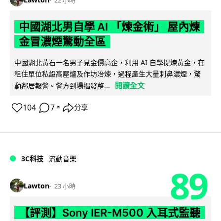
中國湖北男自學 AI 「煉金術」 屋內煉
金冒濃煙驚動全區
中國湖北黃石一名男子見金價高企，利用 AI 自學提煉黃金，在
租住單位私設高壓爐及作坊冶煉，過程產生大量刺鼻濃煙，驚
閱讀全文
動鄰居報警。警方到場揭發整...
104
7
分享
↗
3C科技
流動音樂
89
Lawton
23 小時
【評測】Sony IER-M500 入耳式監聽