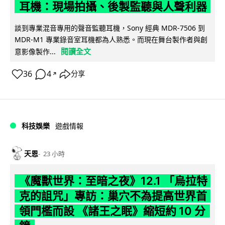
耳機：現場拍攝、後製監聽與人聲利器
談到專業混音專用的聲音監聽耳機，Sony 經典 MDR-7506 到
MDR-M1 專業錄音室耳機都為人熟悉。而現在舞台製作者與創
閱讀全文
意影像製作...
36
4
分享
↗
科技娛樂
遊戲情報
天恩
23 小時
《魔獸世界：至暗之夜》12.1 「烏拉特
克的詛咒」專訪：巢穴不為提高世界首
領門檻而設 《諸王之眠》縮短約 10 分