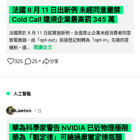
法國 8 月 11 日出新例 未經同意嚴禁
Cold Call 違規企業最高罰 345 萬
法國將於 8 月 11 日起實施新例，全面禁止企業未經消費者同意
致電推銷，由「opt-out」拒接登記制轉為「opt-in」先徵同意
閱讀全文
機制。違...
325
25
分享
↗
人工智能
Lawton
1 日
華為科學家警告 NVIDIA 已近物理極限
華為「韜定律」可繞過摩爾定律瓶頸