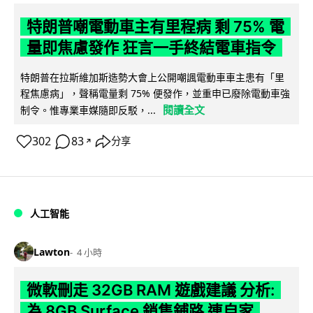
特朗普嘲電動車主有里程病 剩 75% 電
量即焦慮發作 狂言一手終結電車指令
特朗普在拉斯維加斯造勢大會上公開嘲諷電動車車主患有「里
程焦慮病」，聲稱電量剩 75% 便發作，並重申已廢除電動車強
閱讀全文
制令。惟專業車媒隨即反駁，...
302
83
分享
↗
人工智能
Lawton
4 小時
微軟刪走 32GB RAM 遊戲建議 分析:
為 8GB Surface 銷售鋪路 連自家