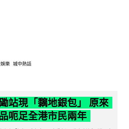
活娛樂
城中熱話
磡站現「黐地銀包」 原來
品呃足全港市民兩年