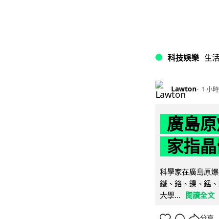
科技娛樂
生
Lawton
1 小時
廣島原
家指晶
科學家在廣島原爆
鐵、鉻、鎳、錳、
大學...
閱讀全文
分享