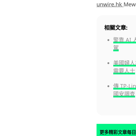
unwire.hk
Mew
相關文章:
警靠 A
駕
美國婦人靠
需要人士
傳 TP-
國安調查
更多精彩文章每日