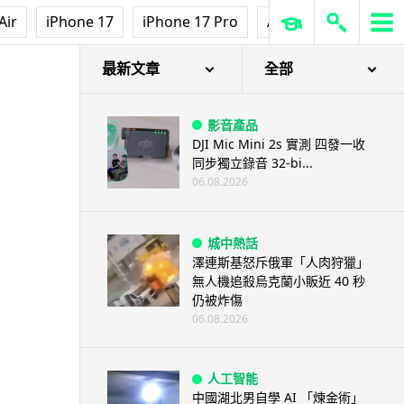
Air
iPhone 17
iPhone 17 Pro
AirPods Pro 3
Ap
最新文章
全部
影音產品
DJI Mic Mini 2s 實測 四發一收
同步獨立錄音 32-bi...
06.08.2026
城中熱話
澤連斯基怒斥俄軍「人肉狩獵」
無人機追殺烏克蘭小販近 40 秒
仍被炸傷
06.08.2026
人工智能
中國湖北男自學 AI 「煉金術」