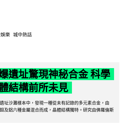
活娛樂
城中熱話
爆遺址驚現神秘合金 科學
體結構前所未見
遺址沙灘樣本中，發現一種從未有記錄的多元素合金，由
鉬及鋁六種金屬混合而成，晶體結構獨特。研究由佛羅倫斯