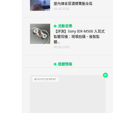
屋內煉金冒濃煙驚動全區
06.08.2026
流動音樂
【評測】Sony IER-M500 入耳式
監聽耳機：現場拍攝、後製監
聽...
06.08.2026
遊戲情報
《魔獸世界：至暗之夜》12.1
「烏拉特克的詛咒」專訪：巢穴
不為提高世...
ADVERTISEMENT
06.08.2026
遊戲情報
日本二手遊戲店減 90% 門市 業
績反增四成 “懷...