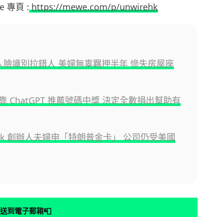
e 專頁 :
https://mewe.com/p/unwirehk
I 人臉識別拉錯人 美婦無辜羈押半年 慘失房屋座
 ChatGPT 推薦號碼中獎 決定全數捐出幫助有
Link 創辦人夫婦申「特朗普金卡」 公司仍受美國
📮
送到電子郵箱