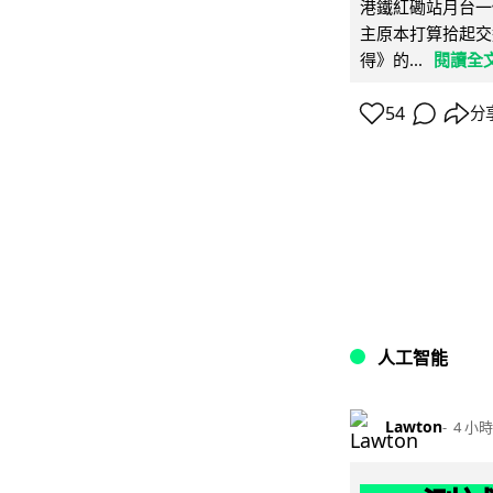
港鐵紅磡站月台一
主原本打算拾起交
得》的...
閱讀全
54
分
人工智能
Lawton
4 小時