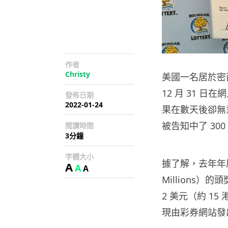
作者
Christy
美國一名居於密西根
12 月 31 日
發佈日期
2022-01-24
果在數天後卻無
被告知中了 300
閱讀時間
3分鐘
字體大小
據了解，去年年尾 
A
A
A
Millions
2 美元（約 15
現由彩券網站發