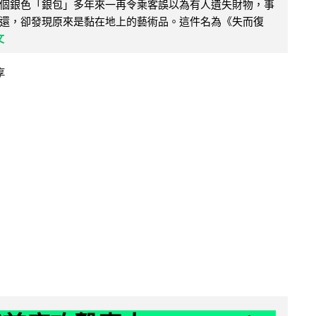
個銀色「銀包」多年來一再令乘客誤以為有人遺失財物，事
還，卻發現原來是黏在地上的藝術品。這件名為《失而復
文
享