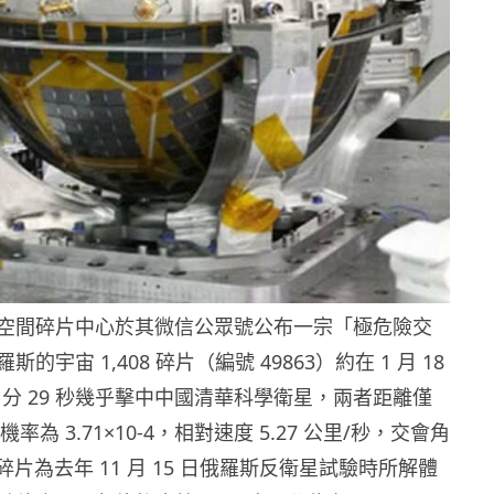
空間碎片中心於其微信公眾號公布一宗「極危險交
的宇宙 1,408 碎片（編號 49863）約在 1 月 18
 49 分 29 秒幾乎擊中中國清華科學衛星，兩者距離僅
機率為 3.71×10-4，相對速度 5.27 公里/秒，交會角
方碎片為去年 11 月 15 日俄羅斯反衛星試驗時所解體