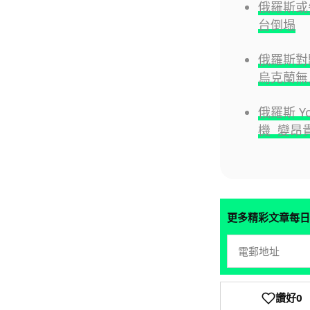
俄羅斯或失
台倒塌
俄羅斯對
烏克蘭無
俄羅斯 Yo
機 變昂
更多精彩文章每日
讚好
0