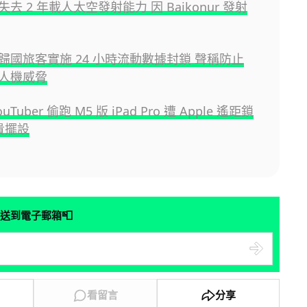
去 2 年載人太空發射能力 因 Baikonur 發射
歸國旅客實施 24 小時流動數據封鎖 聲稱防止
人機威脅
uTuber 偷跑 M5 版 iPad Pro 遭 Apple 遙距鎖
貴擺設
📮
送到電子郵箱
看留言
分享