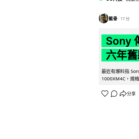
藍骨
17 分
Son
六年舊
最近有爆料指 Son
1000XM4C，規格幾
分享