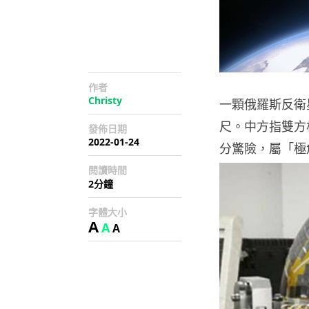
作者
Christy
一顆俄羅斯反衛星
尺。中方指雙方
發佈日期
2022-01-24
分驚險，屬「極
閱讀時間
2分鐘
字體大小
A
A
A