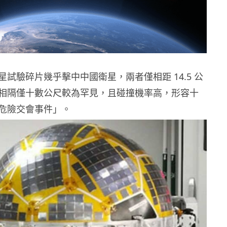
試驗碎片幾乎擊中中國衛星，兩者僅相距 14.5 公
相隔僅十數公尺較為罕見，且碰撞機率高，形容十
危險交會事件」。