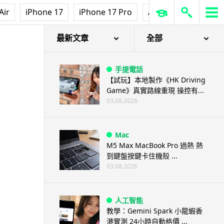
Air
iPhone 17
iPhone 17 Pro
AirPods Pro 3
Ap
最新文章
全部
手提電話
【試玩】本地製作《HK Driving
Game》真實路線重現 操控有...
03.08.2026
Mac
M5 Max MacBook Pro 過熱 熱
到鍵盤按鍵卡住機殼 ...
03.08.2026
人工智能
教學：Gemini Spark 小龍蝦香
港實測 24小時自動格價 ...