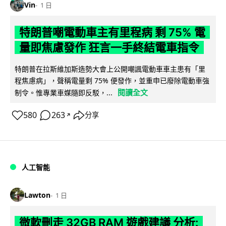
Vin
1 日
特朗普嘲電動車主有里程病 剩 75% 電
量即焦慮發作 狂言一手終結電車指令
特朗普在拉斯維加斯造勢大會上公開嘲諷電動車車主患有「里
程焦慮病」，聲稱電量剩 75% 便發作，並重申已廢除電動車強
閱讀全文
制令。惟專業車媒隨即反駁，...
580
263
分享
↗
人工智能
Lawton
1 日
微軟刪走 32GB RAM 遊戲建議 分析: