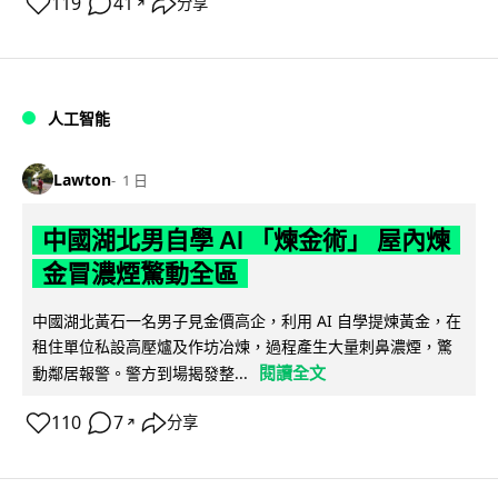
119
41
分享
↗
人工智能
Lawton
1 日
中國湖北男自學 AI 「煉金術」 屋內煉
金冒濃煙驚動全區
中國湖北黃石一名男子見金價高企，利用 AI 自學提煉黃金，在
租住單位私設高壓爐及作坊冶煉，過程產生大量刺鼻濃煙，驚
閱讀全文
動鄰居報警。警方到場揭發整...
110
7
分享
↗