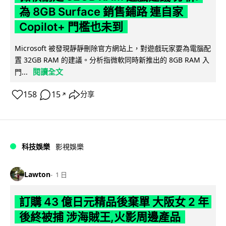
為 8GB Surface 銷售鋪路 連自家
Copilot+ 門檻也未到
Microsoft 被發現靜靜刪除官方網站上，對遊戲玩家要為電腦配
置 32GB RAM 的建議。分析指微軟同時新推出的 8GB RAM 入
閱讀全文
門...
158
15
分享
↗
科技娛樂
影視娛樂
Lawton
1 日
訂購 43 億日元精品後棄單 大阪女 2 年
後終被捕 涉海賊王,火影周邊產品