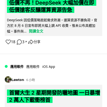
低價不再！DeepSeek 大幅加價在即
低價搶客反釀運算資源告急
DeepSeek 因低價策略掀起需求熱潮，運算資源不勝負荷，官
方於 8 月 6 日宣布即將大幅上調 API 收費，惟未公布具體加
閱讀全文
幅。事件與...
18
3
分享
↗
iOS App
應用軟件
應用軟件
Lawton
6 小時
首爾大生 2 星期開發防曬地圖 一日暴增
2 萬人下載衝榜首