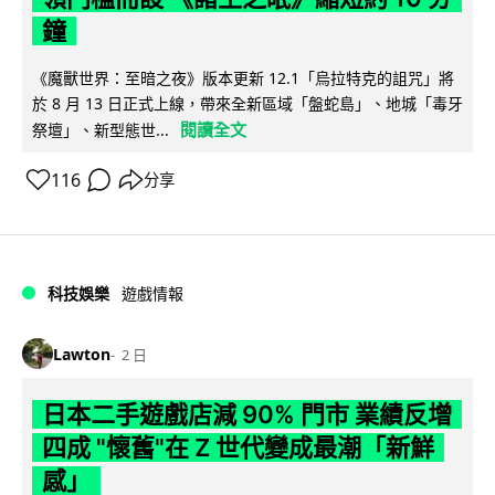
鐘
《魔獸世界：至暗之夜》版本更新 12.1「烏拉特克的詛咒」將
於 8 月 13 日正式上線，帶來全新區域「盤蛇島」、地城「毒牙
閱讀全文
祭壇」、新型態世...
116
分享
科技娛樂
遊戲情報
Lawton
2 日
日本二手遊戲店減 90% 門市 業績反增
四成 "懷舊"在 Z 世代變成最潮「新鮮
感」