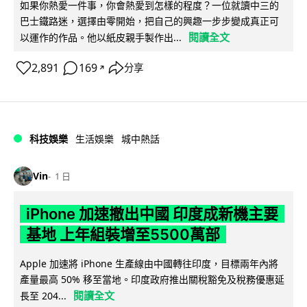
如果你熱愛一件事，你會熱愛到怎樣的程度？一位就讀中三的
巴士鐵路迷，選擇由零開始，把自己的興趣一步步變成真正可
閱讀全文
以運作的作品。他以紙皮親手製作出...
2,891
169
分享
↗
科技娛樂
生活娛樂
城中熱話
Vin
1 日
iPhone 加速撤出中國 印度成新機主要
基地 上年組裝增至5500萬部
Apple 加速將 iPhone 生產線由中國轉往印度，目標兩年內將
產量最高 50% 移至當地。印度政府推出關稅豁免及稅務優惠延
閱讀全文
長至 204...