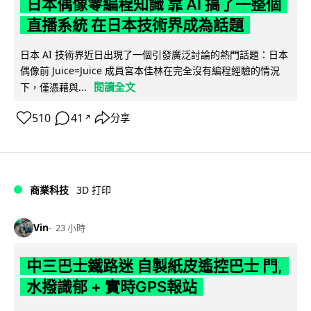
日本偶像零編程知識 靠 AI 搞了一整個
直播系統 在日本技術界成為話題
日本 AI 技術界近日出現了一個引發廣泛討論的熱門話題：日本
偶像前 Juice=Juice 成員宮本佳林在完全沒有編程經驗的情況
閱讀全文
下，僅憑藉與...
510
41
分享
↗
商業科技
3D 打印
Vin
23 小時
中三巴士鐵路迷 自製紙皮遙控巴士 門,
水撥識郁 + 實時GPS報站