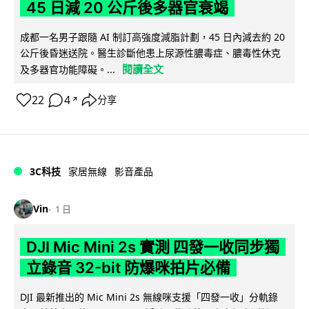
45 日減 20 公斤後多器官衰竭
成都一名男子跟隨 AI 制訂高強度減脂計劃，45 日內減去約 20
公斤後昏迷送院。醫生診斷他患上尿源性膿毒症、膿毒性休克
閱讀全文
及多器官功能障礙。...
22
4
分享
↗
3C科技
家居無線
影音產品
Vin
1 日
DJI Mic Mini 2s 實測 四發一收同步獨
立錄音 32-bit 防爆咪拍片必備
DJI 最新推出的 Mic Mini 2s 無線咪支援「四發一收」分軌錄