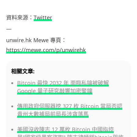
資料
來源：
Twitter
—
unwire.hk
Mewe
專頁：
https://mewe.com/p/unwirehk
相關文章:
Bitcoin 最快 2032 年 面臨私鑰被破解
Google 量子研究敲響加密警鐘
傳用政府伺服器挖 327 枚 Bitcoin 當局否認
貴州大數據局前局長涉貪落馬
美國沒收陳志 12 萬枚 Bitcoin 中國指控