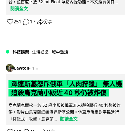
音，並首度下放 32-bit Float 浮點內錄功能。本文經實測其...
閱讀全文
251
1
分享
↗
科技娛樂
生活娛樂
城中熱話
Lawton
1 日
澤連斯基怒斥俄軍「人肉狩獵」 無人機
追殺烏克蘭小販近 40 秒仍被炸傷
烏克蘭克爾松一名 52 歲小販被俄軍無人機追擊近 40 秒後被炸
傷，影片由烏克蘭總統澤連斯基公開。他直斥俄軍對平民進行
閱讀全文
「狩獵式」攻擊，烏克蘭...