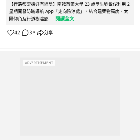
【行路都要揀好有遮陰】南韓首爾大學 23 歲學生劉敏俊利用 2
星期開發防曬導航 App「走向陰涼處」，結合建築物高度、太
閱讀全文
陽仰角及行道樹陰影...
42
3
分享
↗
ADVERTISEMENT