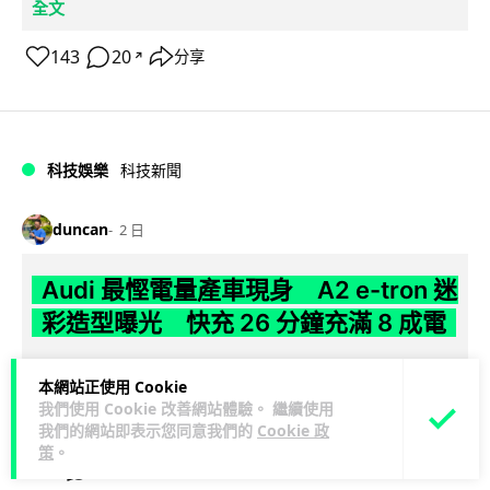
全文
143
20
分享
↗
科技娛樂
科技新聞
duncan
2 日
Audi 最慳電量產車現身 A2 e-tron 迷
彩造型曝光 快充 26 分鐘充滿 8 成電
Audi 呢部新車，能耗竟然係25年前嘅一半。 A2 e-tron 風阻低
本網站正使用 Cookie
至0.24，每百公里只需12.8 kWh，一度電行到7.8公里。6...
我們使用 Cookie 改善網站體驗。 繼續使用
閱讀全文
我們的網站即表示您同意我們的
Cookie 政
策
。
7
1
分享
↗