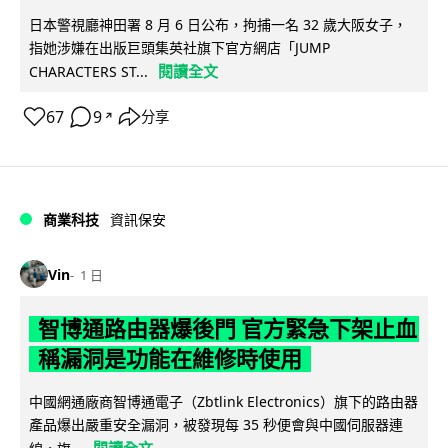
日本警視廳神田署 8 月 6 日公布，拘捕一名 32 歲大阪女子，
指她涉嫌在出版巨頭集英社旗下官方網店「JUMP
閱讀全文
CHARACTERS ST...
67
9
分享
↗
商業科技
資訊保安
Vin
1 日
智博通路由器爆後門 官方緊急下架止血
稱漏洞是功能在維修時使用
中國網通廠商智博通電子（Zbtlink Electronics）旗下的路由器
產品爆出嚴重安全漏洞，被發現每 35 秒便會與中國伺服器連