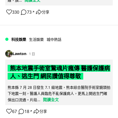
閱讀全文
線，旗...
330
73
分享
↗
科技娛樂
生活娛樂
城中熱話
Lawton
1 日
熊本地震手術室驚魂片瘋傳 醫護保護病
人、逃生門 網民讚值得尊敬
熊本縣 7 月 28 日發生 7.1 級地震，熊本綜合醫院手術室鏡頭拍
下地震一刻，醫護人員臨危不亂保護病人，更馬上開逃生門確
閱讀全文
保出口流通。片段...
67
18
分享
↗