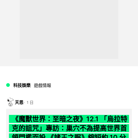
科技娛樂
遊戲情報
天恩
1 日
《魔獸世界：至暗之夜》12.1 「烏拉特
克的詛咒」專訪：巢穴不為提高世界首
領門檻而設 《諸王之眠》縮短約 10 分