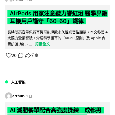
AirPods 用家注意聽力響紅燈 醫學界籲
耳機用戶謹守「60-60」鐵律
長時間高音量佩戴耳機可能導致永久性噪音性聽損。本文盤點 4
大聽力受損警號，介紹科學護耳的「60-60 原則」及 Apple 內
閱讀全文
置防護功能，...
20
分享
人工智能
arthur
1 日
AI 減肥餐單配合高強度操練 成都男