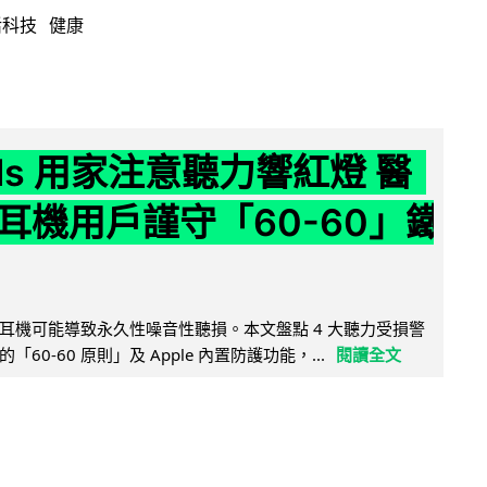
活科技
健康
ods 用家注意聽力響紅燈 醫
耳機用戶謹守「60-60」鐵
耳機可能導致永久性噪音性聽損。本文盤點 4 大聽力受損警
60-60 原則」及 Apple 內置防護功能，...
閱讀全文