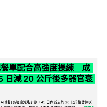
減肥餐單配合高強度操練 成
5 日減 20 公斤後多器官衰
AI 制訂高強度減脂計劃，45 日內減去約 20 公斤後昏迷送