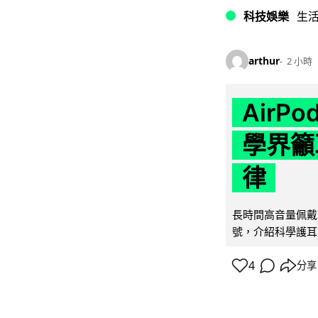
科技娛樂
生
arthur
2 小時
AirP
學界籲
律
長時間高音量佩戴
號，介紹科學護耳的「
4
分享