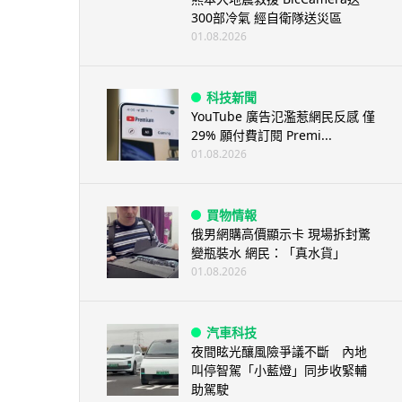
300部冷氣 經自衛隊送災區
01.08.2026
科技新聞
YouTube 廣告氾濫惹網民反感 僅
29% 願付費訂閱 Premi...
01.08.2026
買物情報
俄男網購高價顯示卡 現場拆封驚
變瓶裝水 網民：「真水貨」
01.08.2026
汽車科技
夜間眩光釀風險爭議不斷 內地
叫停智駕「小藍燈」同步收緊輔
助駕駛