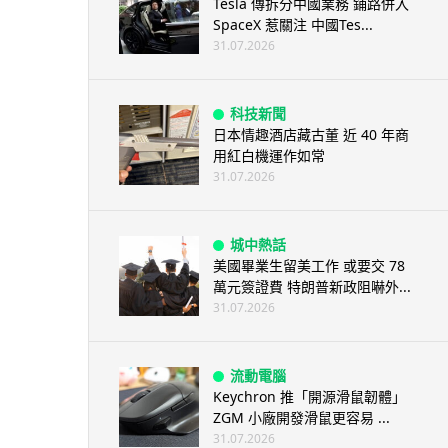
Tesla 傳拆分中國業務 鋪路併入
SpaceX 惹關注 中國Tes...
31.07.2026
科技新聞
日本情趣酒店藏古董 近 40 年商
用紅白機運作如常
31.07.2026
城中熱話
美國畢業生留美工作 或要交 78
萬元簽證費 特朗普新政阻嚇外...
31.07.2026
流動電腦
Keychron 推「開源滑鼠韌體」
ZGM 小廠開發滑鼠更容易 ...
31.07.2026