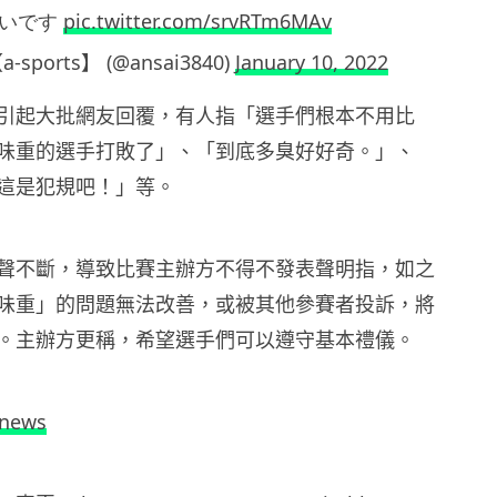
しいです
pic.twitter.com/srvRTm6MAv
sports】 (@ansai3840)
January 10, 2022
引起大批網友回覆，有人指「選手們根本不用比
味重的選手打敗了」、「到底多臭好好奇。」、
這是犯規吧！」等。
聲不斷，導致比賽主辦方不得不發表聲明指，如之
味重」的問題無法改善，或被其他參賽者投訴，將
。主辦方更稱，希望選手們可以遵守基本禮儀。
.news