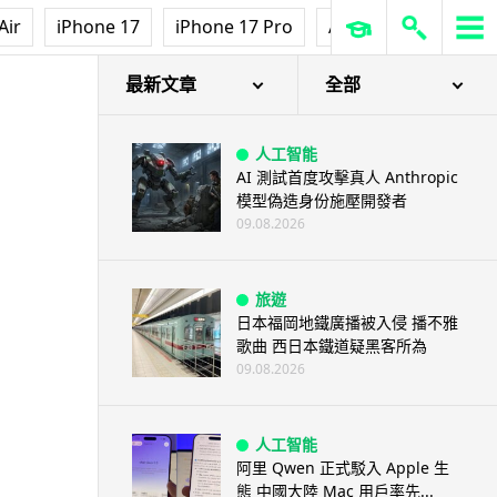
城中熱話
Air
iPhone 17
iPhone 17 Pro
AirPods Pro 3
Ap
港鐵紅磡站現「黐地銀包」 原來
是藝術品呃足全港市民兩年
09.08.2026
最新文章
全部
人工智能
AI 測試首度攻擊真人 Anthropic
模型偽造身份施壓開發者
09.08.2026
旅遊
日本福岡地鐵廣播被入侵 播不雅
歌曲 西日本鐵道疑黑客所為
09.08.2026
人工智能
阿里 Qwen 正式駁入 Apple 生
態 中國大陸 Mac 用戶率先...