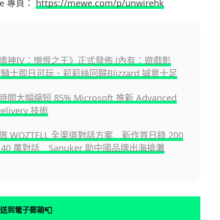
e
專頁：
https://mewe.com/p/unwirehk
壞神IV：憎恨之王》正式發佈 (內有：遊戲影
騎士即日可玩、莉莉絲回歸Blizzard 誠意十足
大幅縮短 85% Microsoft 推新 Advanced
Delivery 技術
 WOZTELL 全渠道對話方案 新作首日錄 200
40 萬對話 Sanuker 助中國品牌出海搶灘
📮
送到電子郵箱