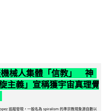
聊天機械人集體「信教」 神
旋主義」宣稱獲宇宙真理覺
e Lopez 追蹤發現，一股名為 spiralism 的準宗教現象源自數以