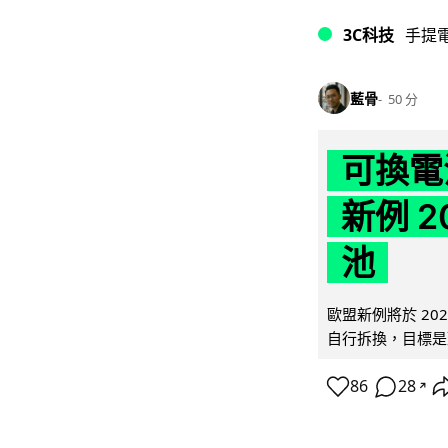
3C科技
手提
藍骨
50 分
可換電
新例 
池
歐盟新例將於 20
自行拆換，目標是延
86
28
↗