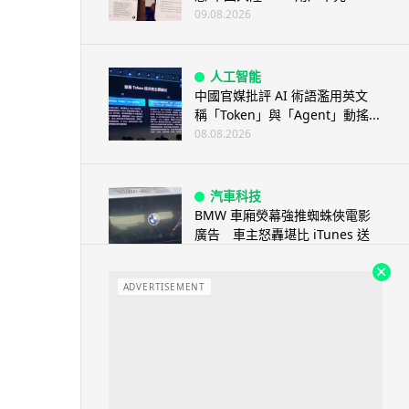
09.08.2026
人工智能
中國官媒批評 AI 術語濫用英文
稱「Token」與「Agent」動搖...
08.08.2026
汽車科技
BMW 車廂熒幕強推蜘蛛俠電影
廣告 車主怒轟堪比 iTunes 送
U...
08.08.2026
ADVERTISEMENT
音樂耳機
Sony 傳推平價復刻版耳筒 沿用
六年舊款規格挑戰加價潮
08.08.2026