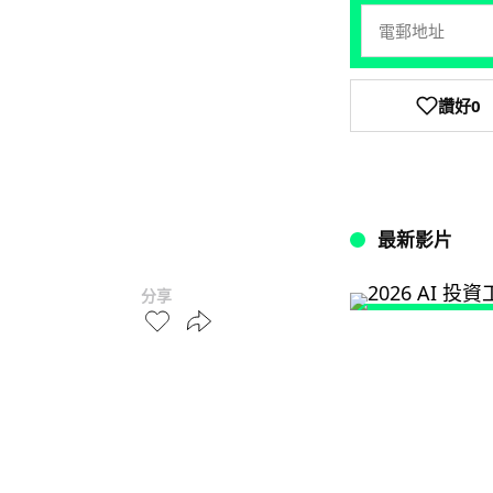
讚好
0
最新影片
分享