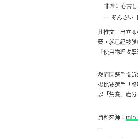
非常に心苦
— あんさい【a-
此推文一出立即
賽，就已經被體
「使用物理攻擊
然而因選手投訴
後比賽選手「體
以「禁賽」處分
資料
來源：
min
—