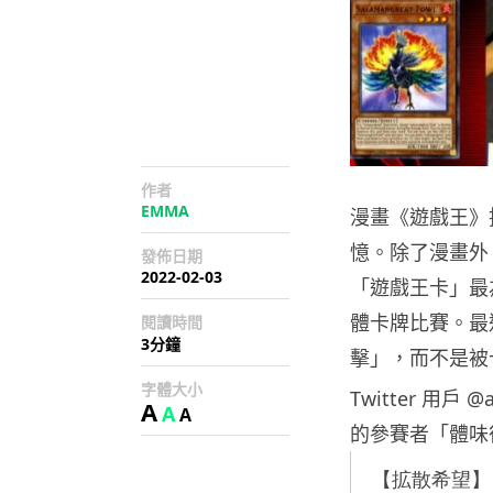
作者
EMMA
漫畫《遊戲王》
憶。除了漫畫外
發佈日期
2022-02-03
「遊戲王卡」最
體卡牌比賽。最
閱讀時間
3分鐘
擊」，而不是被
字體大小
Twitter 用
A
A
A
的參賽者「體味
【拡散希望】