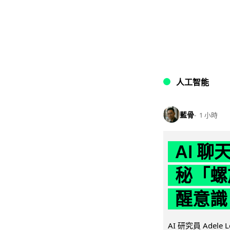
人工智能
藍骨
1 小時
AI 
秘「螺
醒意識
AI 研究員 Adel