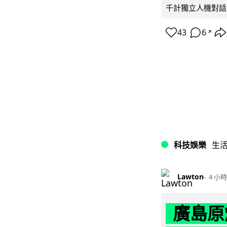
千計獨立人機對話
43
6
↗
科技娛樂
生
Lawton
4 小時
廣島原