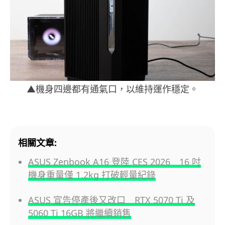
▲機身四邊都有通氣口，以維持運作穩定。
相關文章:
ASUS Zenbook A16 登陸 CES 2026 16 吋
機身重量僅 1.2kg 打破輕量紀錄
ASUS 宣告停產後又改口 RTX 5070 Ti 及
5060 Ti 16GB 將繼續銷售