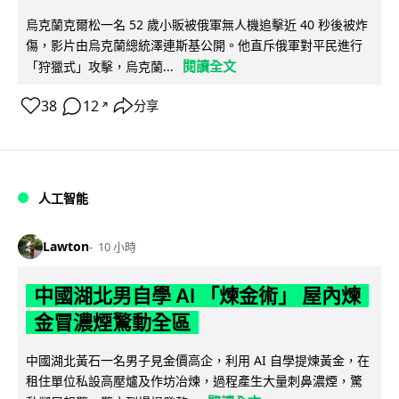
烏克蘭克爾松一名 52 歲小販被俄軍無人機追擊近 40 秒後被炸
傷，影片由烏克蘭總統澤連斯基公開。他直斥俄軍對平民進行
閱讀全文
「狩獵式」攻擊，烏克蘭...
38
12
分享
↗
人工智能
Lawton
10 小時
中國湖北男自學 AI 「煉金術」 屋內煉
金冒濃煙驚動全區
中國湖北黃石一名男子見金價高企，利用 AI 自學提煉黃金，在
租住單位私設高壓爐及作坊冶煉，過程產生大量刺鼻濃煙，驚