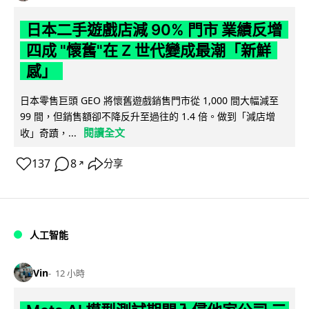
日本二手遊戲店減 90% 門市 業績反增
四成 "懷舊"在 Z 世代變成最潮「新鮮
感」
日本零售巨頭 GEO 將懷舊遊戲銷售門市從 1,000 間大幅減至
99 間，但銷售額卻不降反升至過往的 1.4 倍。做到「減店增
閱讀全文
收」奇蹟，...
137
8
分享
↗
人工智能
Vin
12 小時