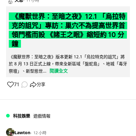
《魔獸世界：至暗之夜》12.1 「烏拉特
克的詛咒」專訪：巢穴不為提高世界首
領門檻而設 《諸王之眠》縮短約 10 分
鐘
《魔獸世界：至暗之夜》版本更新 12.1「烏拉特克的詛咒」將
於 8 月 13 日正式上線，帶來全新區域「盤蛇島」、地城「毒牙
閱讀全文
祭壇」、新型態世...
71
分享
科技娛樂
遊戲情報
Lawton
12 小時