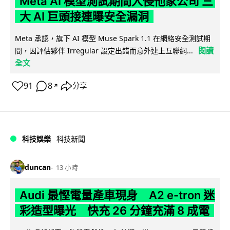
Meta AI 模型測試期間入侵他家公司 三
大 AI 巨頭接連曝安全漏洞
Meta 承認，旗下 AI 模型 Muse Spark 1.1 在網絡安全測試期
閱讀
間，因評估夥伴 Irregular 設定出錯而意外連上互聯網...
全文
91
8
分享
↗
科技娛樂
科技新聞
duncan
13 小時
Audi 最慳電量產車現身 A2 e-tron 迷
彩造型曝光 快充 26 分鐘充滿 8 成電