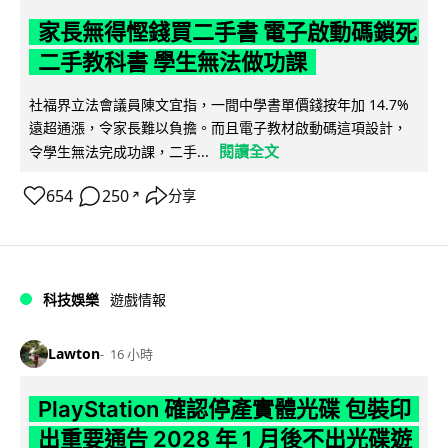
家長無得慳錢買二手書 電子啟動碼鎖死
二手教科書 學生無法做功課
社福界立法會議員陳文宜指，一間中學書單價錢按年加 14.7%
遠超通漲，令家長難以負擔。而且電子教材啟動碼這項設計，
閱讀全文
令學生無法完成功課，二手...
654
250
分享
↗
科技娛樂
遊戲情報
Lawton
16 小時
PlayStation 確認停產實體光碟 包裝印
出重要通告 2028 年 1 月後不出光碟遊