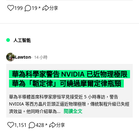
199
19
分享
↗
人工智能
Lawton
14 小時
華為科學家警告 NVIDIA 已近物理極限
華為「韜定律」可繞過摩爾定律瓶頸
華為半導體首席科學家廖恒罕見接受近 5 小時專訪，警告
NVIDIA 等西方晶片巨頭正逼近物理極限，傳統製程升級已失經
閱讀全文
濟效益。他同時介紹華為...
1,151
428
分享
↗