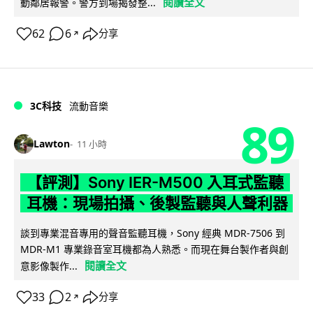
閱讀全文
動鄰居報警。警方到場揭發整...
62
6
分享
↗
3C科技
流動音樂
89
Lawton
11 小時
【評測】Sony IER-M500 入耳式監聽
耳機：現場拍攝、後製監聽與人聲利器
談到專業混音專用的聲音監聽耳機，Sony 經典 MDR-7506 到
MDR-M1 專業錄音室耳機都為人熟悉。而現在舞台製作者與創
閱讀全文
意影像製作...
33
2
分享
↗