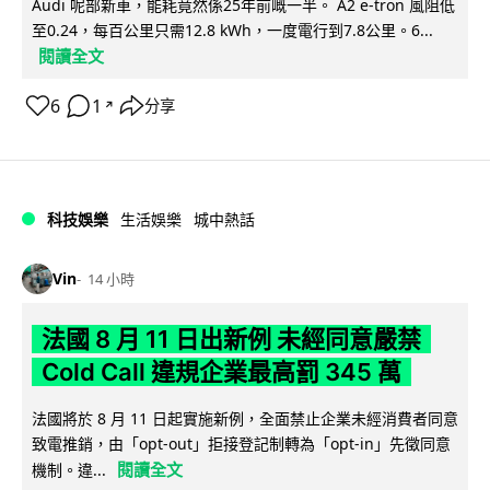
Audi 呢部新車，能耗竟然係25年前嘅一半。 A2 e-tron 風阻低
至0.24，每百公里只需12.8 kWh，一度電行到7.8公里。6...
閱讀全文
6
1
分享
↗
科技娛樂
生活娛樂
城中熱話
Vin
14 小時
法國 8 月 11 日出新例 未經同意嚴禁
Cold Call 違規企業最高罰 345 萬
法國將於 8 月 11 日起實施新例，全面禁止企業未經消費者同意
致電推銷，由「opt-out」拒接登記制轉為「opt-in」先徵同意
閱讀全文
機制。違...