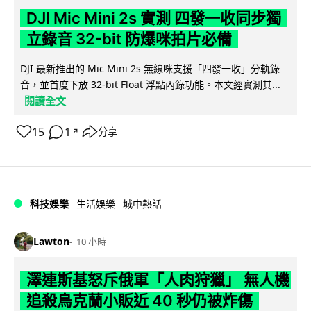
DJI Mic Mini 2s 實測 四發一收同步獨
立錄音 32-bit 防爆咪拍片必備
DJI 最新推出的 Mic Mini 2s 無線咪支援「四發一收」分軌錄
音，並首度下放 32-bit Float 浮點內錄功能。本文經實測其...
閱讀全文
15
1
分享
↗
科技娛樂
生活娛樂
城中熱話
Lawton
10 小時
澤連斯基怒斥俄軍「人肉狩獵」 無人機
追殺烏克蘭小販近 40 秒仍被炸傷