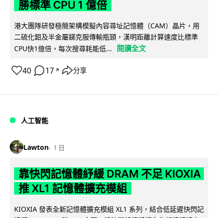
勝標準 CPU 1 億倍
港大團隊研發極簡架構模擬內容尋址記憶體（CAM）晶片，用
二硫化鉬及半金屬銻克服傳輸瓶頸，漢明距離計算速度比標準
閱讀全文
CPU快1億倍，每次搜尋耗能低...
40
17
分享
↗
人工智能
Lawton
1 日
靠快閃記憶體紓緩 DRAM 不足 KIOXIA
推 XL1 記憶體擴充模組
KIOXIA 發表全新記憶體擴充模組 XL1 系列，結合低延遲快閃記