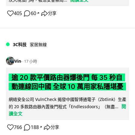
405
60
分享
↗
3C科技
家居無線
Vin
17 小時
逾 20 款平價路由器爆後門 每 35 秒自
動連線回中國 全球 10 萬用家私隱堪憂
網絡安全公司 VulnCheck 揭發中國智博通電子（Zbtlink）生產
閱
的 20 多款路由器內置後門程式「Endlessdoors」（無盡...
讀全文
766
188
分享
↗