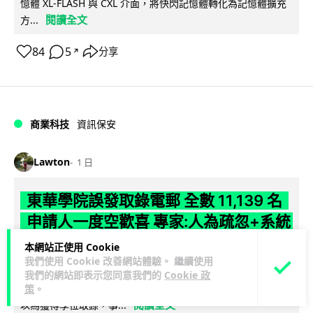
憶體 XL-FLASH 與 CXL 介面，將快閃記憶體轉化為記憶體擴充
閱讀全文
方...
84
5
分享
↗
商業科技
資訊保安
Lawton
1 日
東華學院誤發取錄電郵 全數 11,139 名
申請人一度空歡喜 專家:人為疏忽+系統
防護缺失
本網站正使用 Cookie
我們使用 Cookie 改善網站體驗。 繼續使用
東華學院今日（5 日）大學聯招放榜之際，因人為疏忽向全數
我們的網站即表示您同意我們的
Cookie 政
11,139 名課程申請人錯誤發出取錄通知電郵，令大批考生一度
策
。
閱讀全文
以為獲得學位取錄，事...