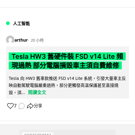
人工智能
arthur
20 小時
Tesla HW3 舊硬件裝 FSD v14 Lite 頻
現過熱 部分電腦損毀車主須自費維修
Tesla 向 HW3 舊車款推送 FSD v14 Lite 系統，引發大量車主反
映自動駕駛電腦嚴重過熱，部分更觸發高溫保護甚至直接燒
閱讀全文
毀，須...
7
分享
ADVERTISEMENT