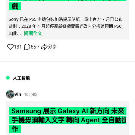
戲
Sony 已在 PS5 主機包裝加貼提示貼紙，重申官方 7 月已公布
計劃：2028 年 1 月起停產新遊戲實體光碟。分析師預期 PS6
閱讀全文
因此...
131
65
分享
↗
人工智能
Vin
16 小時
Samsung 展示 Galaxy AI 新方向 未來
手機毋須輸入文字 轉向 Agent 全自動操
作