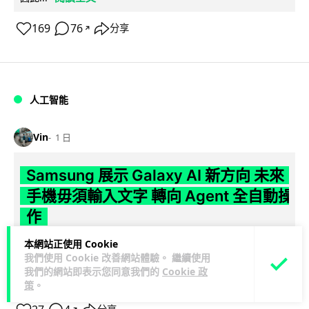
169
76
分享
↗
人工智能
Vin
1 日
Samsung 展示 Galaxy AI 新方向 未來
手機毋須輸入文字 轉向 Agent 全自動操
作
本網站正使用 Cookie
Samsung 電子 MX 部門顧客體驗辦公室主管兼副總裁 Jay Kim
我們使用 Cookie 改善網站體驗。 繼續使用
閱讀全
表示，品牌正推動 Galaxy AI 邁向全自動化 Agent...
我們的網站即表示您同意我們的
Cookie 政
文
策
。