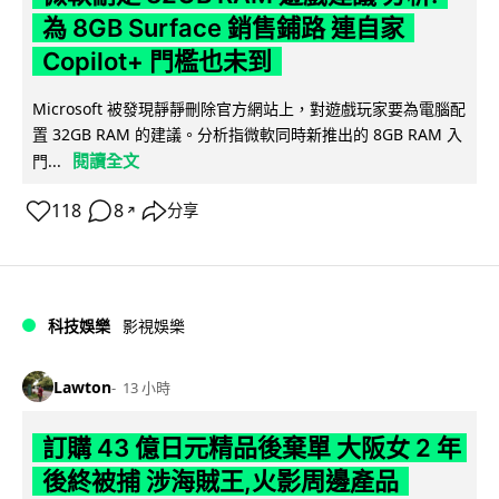
為 8GB Surface 銷售鋪路 連自家
Copilot+ 門檻也未到
Microsoft 被發現靜靜刪除官方網站上，對遊戲玩家要為電腦配
置 32GB RAM 的建議。分析指微軟同時新推出的 8GB RAM 入
閱讀全文
門...
118
8
分享
↗
科技娛樂
影視娛樂
Lawton
13 小時
訂購 43 億日元精品後棄單 大阪女 2 年
後終被捕 涉海賊王,火影周邊產品