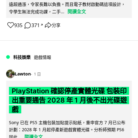
遠超通漲，令家長難以負擔。而且電子教材啟動碼這項設計，
閱讀全文
令學生無法完成功課，二手...
935
371
分享
↗
科技娛樂
遊戲情報
Lawton
1 日
PlayStation 確認停產實體光碟 包裝印
出重要通告 2028 年 1 月後不出光碟遊
戲
Sony 已在 PS5 主機包裝加貼提示貼紙，重申官方 7 月已公布
計劃：2028 年 1 月起停產新遊戲實體光碟。分析師預期 PS6
閱讀全文
因此...