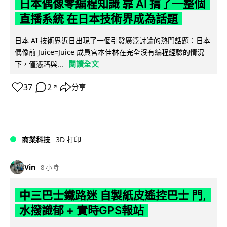
日本偶像零編程知識 靠 AI 搞了一整個
直播系統 在日本技術界成為話題
日本 AI 技術界近日出現了一個引發廣泛討論的熱門話題：日本
偶像前 Juice=Juice 成員宮本佳林在完全沒有編程經驗的情況
閱讀全文
下，僅憑藉與...
37
2
分享
↗
商業科技
3D 打印
Vin
8 小時
中三巴士鐵路迷 自製紙皮遙控巴士 門,
水撥識郁 + 實時GPS報站