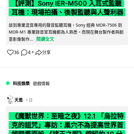
【評測】Sony IER-M500 入耳式監聽
耳機：現場拍攝、後製監聽與人聲利器
談到專業混音專用的聲音監聽耳機，Sony 經典 MDR-7506 到
MDR-M1 專業錄音室耳機都為人熟悉。而現在舞台製作者與創
閱讀全文
意影像製作...
36
4
分享
↗
科技娛樂
遊戲情報
天恩
1 日
《魔獸世界：至暗之夜》12.1 「烏拉特
克的詛咒」專訪：巢穴不為提高世界首