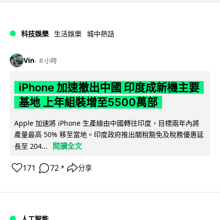
科技娛樂
生活娛樂
城中熱話
Vin
8 小時
iPhone 加速撤出中國 印度成新機主要
基地 上年組裝增至5500萬部
Apple 加速將 iPhone 生產線由中國轉往印度，目標兩年內將
產量最高 50% 移至當地。印度政府推出關稅豁免及稅務優惠延
閱讀全文
長至 204...
171
72
分享
↗
人工智能