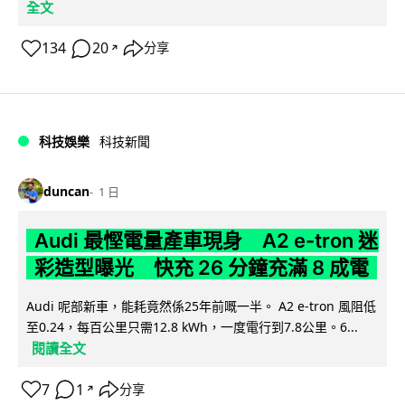
全文
134
20
分享
↗
科技娛樂
科技新聞
duncan
1 日
Audi 最慳電量產車現身 A2 e-tron 迷
彩造型曝光 快充 26 分鐘充滿 8 成電
Audi 呢部新車，能耗竟然係25年前嘅一半。 A2 e-tron 風阻低
至0.24，每百公里只需12.8 kWh，一度電行到7.8公里。6...
閱讀全文
7
1
分享
↗