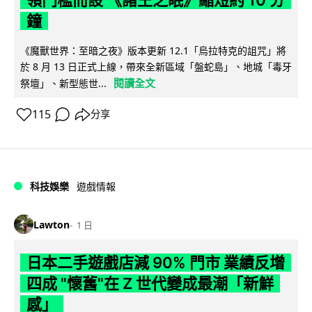
領門檻而設 《諸王之眠》縮短約 10 分
鐘
《魔獸世界：至暗之夜》版本更新 12.1「烏拉特克的詛咒」將
於 8 月 13 日正式上線，帶來全新區域「盤蛇島」、地城「毒牙
閱讀全文
祭壇」、新型態世...
115
分享
科技娛樂
遊戲情報
Lawton
1 日
日本二手遊戲店減 90% 門市 業績反增
四成 "懷舊"在 Z 世代變成最潮「新鮮
感」