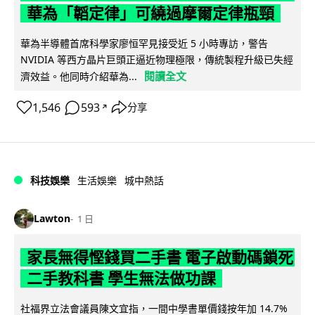
華為「韜定律」可繞過摩爾定律瓶頸
華為半導體首席科學家廖恒罕見接受近 5 小時專訪，警告
NVIDIA 等西方晶片巨頭正逼近物理極限，傳統製程升級已失經
閱讀全文
濟效益。他同時介紹華為...
1,546
593
分享
↗
科技娛樂
生活娛樂
城中熱話
Lawton
1 日
家長無得慳錢買二手書 電子啟動碼鎖死
二手教科書 學生無法做功課
社福界立法會議員陳文宜指，一間中學書單價錢按年加 14.7%