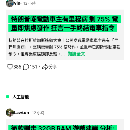
Vin
12 小時
特朗普嘲電動車主有里程病 剩 75% 電
量即焦慮發作 狂言一手終結電車指令
特朗普在拉斯維加斯造勢大會上公開嘲諷電動車車主患有「里
程焦慮病」，聲稱電量剩 75% 便發作，並重申已廢除電動車強
閱讀全文
制令。惟專業車媒隨即反駁，...
386
151
分享
↗
人工智能
Lawton
12 小時
微軟刪走 32GB RAM 遊戲建議 分析: