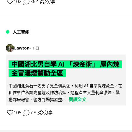
102
36
分享
↗
人工智能
Lawton
1 日
中國湖北男自學 AI 「煉金術」 屋內煉
金冒濃煙驚動全區
中國湖北黃石一名男子見金價高企，利用 AI 自學提煉黃金，在
租住單位私設高壓爐及作坊冶煉，過程產生大量刺鼻濃煙，驚
閱讀全文
動鄰居報警。警方到場揭發整...
105
7
分享
↗