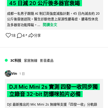
45 日減 20 公斤後多器官衰竭
成都一名男子跟隨 AI 制訂高強度減脂計劃，45 日內減去約 20
公斤後昏迷送院。醫生診斷他患上尿源性膿毒症、膿毒性休克
閱讀全文
及多器官功能障礙。...
18
4
分享
↗
3C科技
家居無線
影音產品
Vin
1 日
DJI Mic Mini 2s 實測 四發一收同步獨
立錄音 32-bit 防爆咪拍片必備
DJI 最新推出的 Mic Mini 2s 無線咪支援「四發一收」分軌錄