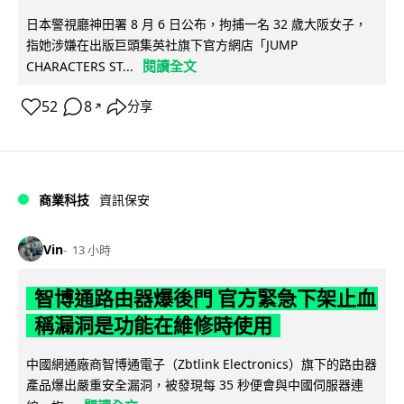
日本警視廳神田署 8 月 6 日公布，拘捕一名 32 歲大阪女子，
指她涉嫌在出版巨頭集英社旗下官方網店「JUMP
閱讀全文
CHARACTERS ST...
52
8
分享
↗
商業科技
資訊保安
Vin
13 小時
智博通路由器爆後門 官方緊急下架止血
稱漏洞是功能在維修時使用
中國網通廠商智博通電子（Zbtlink Electronics）旗下的路由器
產品爆出嚴重安全漏洞，被發現每 35 秒便會與中國伺服器連