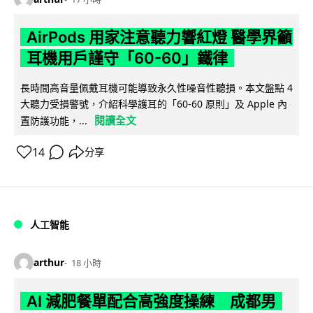
AirPods 用家注意聽力響紅燈 醫學界籲
耳機用戶謹守「60-60」鐵律
長時間高音量佩戴耳機可能導致永久性噪音性聽損。本文盤點 4
大聽力受損警號，介紹科學護耳的「60-60 原則」及 Apple 內
閱讀全文
置防護功能，...
14
分享
人工智能
arthur
18 小時
AI 減肥餐單配合高強度操練 成都男