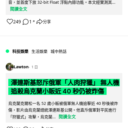
音，並首度下放 32-bit Float 浮點內錄功能。本文經實測其...
閱讀全文
249
1
分享
↗
科技娛樂
生活娛樂
城中熱話
Lawton
1 日
澤連斯基怒斥俄軍「人肉狩獵」 無人機
追殺烏克蘭小販近 40 秒仍被炸傷
烏克蘭克爾松一名 52 歲小販被俄軍無人機追擊近 40 秒後被炸
傷，影片由烏克蘭總統澤連斯基公開。他直斥俄軍對平民進行
閱讀全文
「狩獵式」攻擊，烏克蘭...