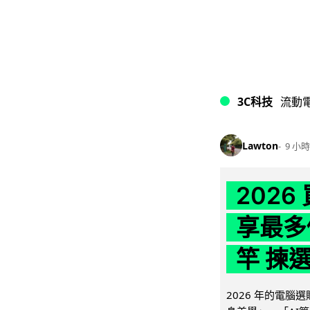
3C科技
流動
Lawton
9 小時
202
享最多
竿 揀
2026 年的電