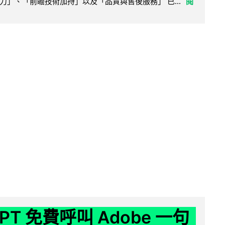
力」、「前瞻技術加持」以及「品質與售後服務」 已...
閱
GPT 免費呼叫 Adobe 一句