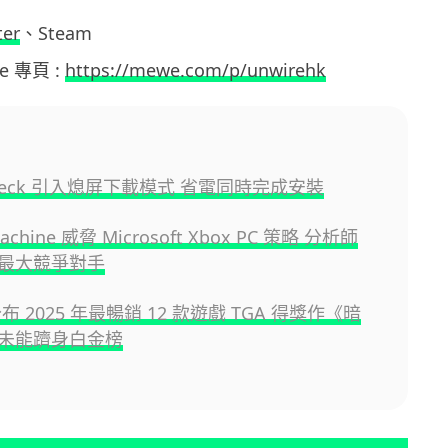
ter
、Steam
we 專頁 :
https://mewe.com/p/unwirehk
 Deck 引入熄屏下載模式 省電同時完成安裝
achine 威脅 Microsoft Xbox PC 策略 分析師
最大競爭對手
公布 2025 年最暢銷 12 款遊戲 TGA 得獎作《暗
未能躋身白金榜