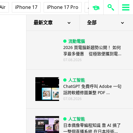
Air
iPhone 17
iPhone 17 Pro
AirPods Pro 3
Ap
最新文章
全部
流動電腦
2026 買電腦新趨勢公開！ 如何
享最多優惠 從極致便攜到電...
07.08.2026
人工智能
ChatGPT 免費呼叫 Adobe 一句
話跨軟體修圖兼整 PDF ...
07.08.2026
人工智能
日本偶像零編程知識 靠 AI 搞了
一整個直播系統 在日本技術...