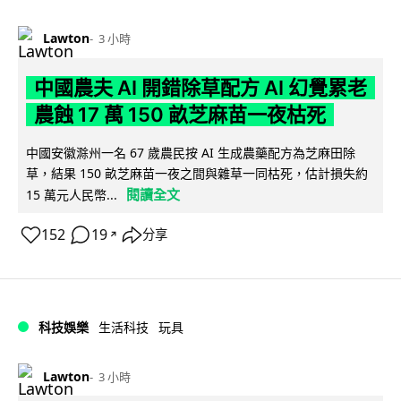
Lawton
3 小時
中國農夫 AI 開錯除草配方 AI 幻覺累老
農蝕 17 萬 150 畝芝麻苗一夜枯死
中國安徽滁州一名 67 歲農民按 AI 生成農藥配方為芝麻田除
草，結果 150 畝芝麻苗一夜之間與雜草一同枯死，估計損失約
閱讀全文
15 萬元人民幣...
152
19
分享
↗
科技娛樂
生活科技
玩具
Lawton
3 小時