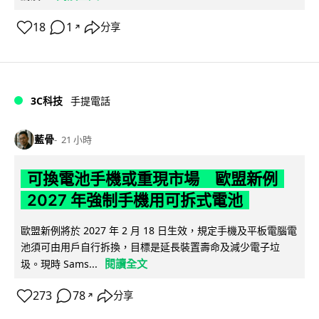
18
1
分享
↗
3C科技
手提電話
藍骨
21 小時
可換電池手機或重現市場 歐盟新例
2027 年強制手機用可拆式電池
歐盟新例將於 2027 年 2 月 18 日生效，規定手機及平板電腦電
池須可由用戶自行拆換，目標是延長裝置壽命及減少電子垃
閱讀全文
圾。現時 Sams...
273
78
分享
↗