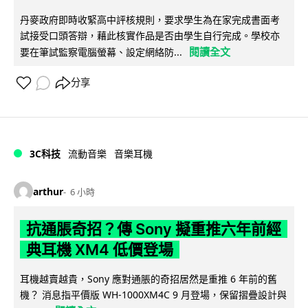
丹麥政府即時收緊高中評核規則，要求學生為在家完成書面考
試接受口頭答辯，藉此核實作品是否由學生自行完成。學校亦
閱讀全文
要在筆試監察電腦螢幕、設定網絡防...
分享
3C科技
流動音樂
音樂耳機
arthur
6 小時
抗通脹奇招？傳 Sony 擬重推六年前經
典耳機 XM4 低價登場
耳機越賣越貴，Sony 應對通脹的奇招居然是重推 6 年前的舊
機？ 消息指平價版 WH-1000XM4C 9 月登場，保留摺疊設計與