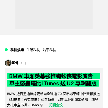
科技娛樂
生活科技
汽車科技
藍骨
1 日
BMW 車廂熒幕強推蜘蛛俠電影廣告
車主怒轟堪比 iTunes 送 U2 專輯翻版
BMW 近日透過無線更新向全球逾 70 個市場車輛中控熒幕推送
《蜘蛛俠：英雄重生》宣傳動畫，啟動車輛即彈出通知，觸發
閱讀全文
大批車主不滿。BMW 早...