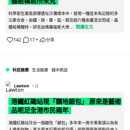
體結構前所未見
科學家在廣島原爆遺址沙灘樣本中，發現一種從未有記錄的多
元素合金，由鐵、鉻、鎳、錳、鉬及鋁六種金屬混合而成，晶
閱讀全文
體結構獨特。研究由佛羅倫斯大學...
142
17
分享
↗
科技娛樂
生活娛樂
城中熱話
Lawton
1 日
港鐵紅磡站現「黐地銀包」 原來是藝術
品呃足全港市民兩年
港鐵紅磡站月台一個銀色「銀包」多年來一再令乘客誤以為有
人遺失財物，事主原本打算拾起交還，卻發現原來是黏在地上