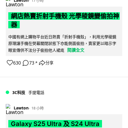
Lawton
17 小時
網店熱賣折射手機殼 光學稜鏡變偷拍神
器
中國有網上購物平台近日熱賣「折射手機殼」，利用光學稜鏡
原理讓手機在熒幕關閉狀態下亦能側面偷拍，賣家更以暗示字
閱讀全文
眼宣傳供不法分子偷拍他人裙底
630
73
分享
↗
3C科技
手提電話
Lawton
18 小時
Galaxy S25 Ultra 及 S24 Ultra