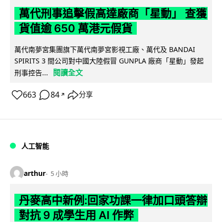
萬代刑事追擊假高達廠商「星動」 查獲
貨值逾 650 萬港元假貨
萬代南夢宮集團旗下萬代南夢宮影視工廠、萬代及 BANDAI
SPIRITS 3 間公司對中國大陸假冒 GUNPLA 廠商「星動」發起
閱讀全文
刑事控告...
663
84
分享
↗
人工智能
arthur
5 小時
丹麥高中新例:回家功課一律加口頭答辯
對抗 9 成學生用 AI 作弊