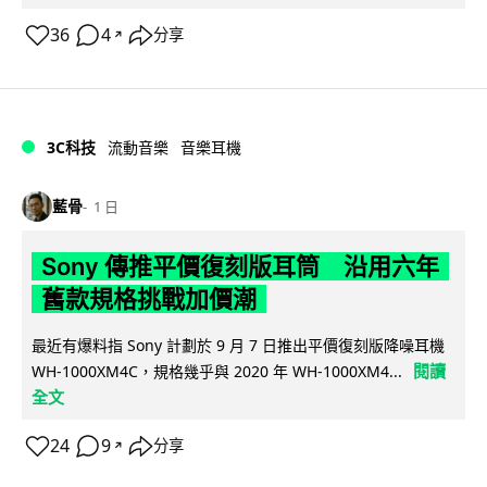
36
4
分享
↗
3C科技
流動音樂
音樂耳機
藍骨
1 日
Sony 傳推平價復刻版耳筒 沿用六年
舊款規格挑戰加價潮
最近有爆料指 Sony 計劃於 9 月 7 日推出平價復刻版降噪耳機
閱讀
WH-1000XM4C，規格幾乎與 2020 年 WH-1000XM4...
全文
24
9
分享
↗