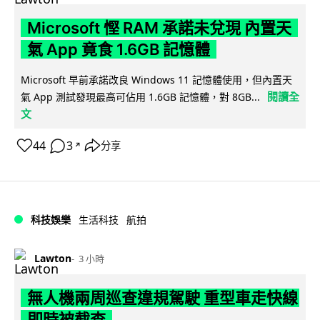
Microsoft 慳 RAM 承諾未兌現 內置天
氣 App 竟食 1.6GB 記憶體
Microsoft 早前承諾改良 Windows 11 記憶體使用，但內置天
閱讀全
氣 App 測試發現最高可佔用 1.6GB 記憶體，對 8GB...
文
44
3
分享
↗
科技娛樂
生活科技
航拍
Lawton
3 小時
無人機兩周巡查違規駕駛 重型車走快線
即時被截查