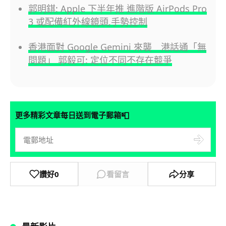
郭明錤: Apple 下半年推 進階版 AirPods Pro
3 或配備紅外線鏡頭,手勢控制
香港面對 Google Gemini 來襲 港話通「無
問題」 郭毅可: 定位不同不存在競爭
📮
更多精彩文章每日送到電子郵箱
讚好
0
看留言
分享