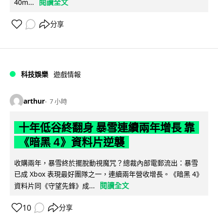
閱讀全文
40m...
分享
科技娛樂
遊戲情報
arthur
7 小時
十年低谷終翻身 暴雪連續兩年增長 靠
《暗黑 4》資料片逆襲
收購兩年，暴雪終於擺脫動視魔咒？總裁內部電郵流出：暴雪
已成 Xbox 表現最好團隊之一，連續兩年營收增長。《暗黑 4》
閱讀全文
資料片同《守望先鋒》成...
10
分享