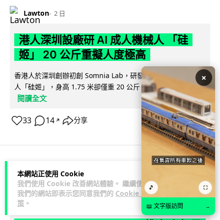
Lawton
2 日
港人深圳設廠研 AI 成人機械人 「硅
姬」 20 公斤重擬人度極高
香港人於深圳創辦初創 Somnia Lab，研發出首款 AI 性愛機械
×
人「硅姬」，身高 1.75 米卻僅重 20 公斤，內置 165 種親密...
閱讀全文
33
14
分享
↗
人工智能
本網站正使用 Cookie
我們使用 Cookie 改善網站體驗。 繼續使用
🎵
⛶
我們的網站即表示您同意我們的
Cookie 政
Lawton
2 日
策
。
📖 文字版訪問
→