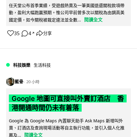
任天堂公布首季業績，受遊戲熱賣及一筆美國退還關稅款項帶
動，盈利大幅跑贏預期。惟公司早前曾多次以關稅為由調高美
閱讀全文
國定價，如今關稅被裁定違法並全數...
35
4
分享
↗
科技娛樂
生活科技
藍骨
20 小時
Google 地圖可直接叫外賣訂酒店 香
港開通時間仍未有着落
Google 為 Google Maps 內置聊天助手 Ask Maps 新增叫外
賣、訂酒店及查詢現場活動等自主執行功能，並引入個人化推
閱讀全文
薦及...