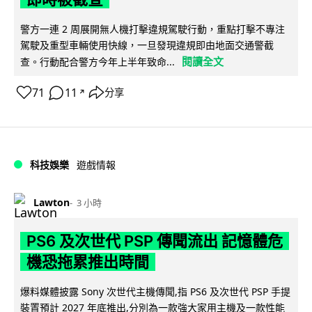
警方一連 2 周展開無人機打擊違規駕駛行動，重點打擊不專注
駕駛及重型車輛使用快線，一旦發現違規即由地面交通警截
閱讀全文
查。行動配合警方今年上半年致命...
71
11
分享
↗
科技娛樂
遊戲情報
Lawton
3 小時
PS6 及次世代 PSP 傳聞流出 記憶體危
機恐拖累推出時間
爆料媒體披露 Sony 次世代主機傳聞,指 PS6 及次世代 PSP 手提
裝置預計 2027 年底推出,分別為一款強大家用主機及一款性能