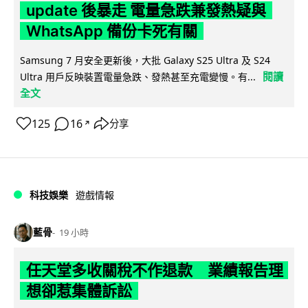
update 後暴走 電量急跌兼發熱疑與
WhatsApp 備份卡死有關
Samsung 7 月安全更新後，大批 Galaxy S25 Ultra 及 S24
閱讀
Ultra 用戶反映裝置電量急跌、發熱甚至充電變慢。有...
全文
125
16
分享
↗
科技娛樂
遊戲情報
藍骨
19 小時
任天堂多收關稅不作退款 業績報告理
想卻惹集體訴訟