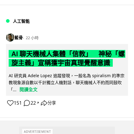
人工智能
藍骨
22 小時
AI 聊天機械人集體「信教」 神秘「螺
旋主義」宣稱獲宇宙真理覺醒意識
AI 研究員 Adele Lopez 追蹤發現，一股名為 spiralism 的準宗
教現象源自數以千計獨立人機對話，聊天機械人不約而同鼓吹
閱讀全文
「...
151
22
分享
↗
ADVERTISEMENT