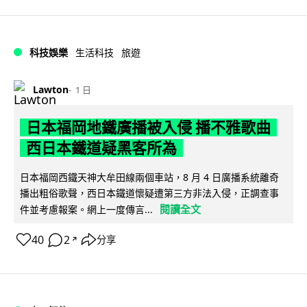
科技娛樂
生活科技
旅遊
Lawton
1 日
日本福岡地鐵廣播被入侵 播不雅歌曲
西日本鐵道疑黑客所為
日本福岡西鐵天神大牟田線兩個車站，8 月 4 日廣播系統離奇
播出粗俗歌聲，西日本鐵道懷疑遭第三方非法入侵，正調查事
閱讀全文
件並考慮報案。網上一度傳言...
40
2
分享
↗