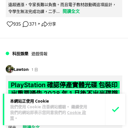
遠超通漲，令家長難以負擔。而且電子教材啟動碼這項設計，
閱讀全文
令學生無法完成功課，二手...
935
371
分享
↗
科技娛樂
遊戲情報
Lawton
1 日
PlayStation 確認停產實體光碟 包裝印
出重要通告 2028 年 1 月後不出光碟遊
本網站正使用 Cookie
戲
我們使用 Cookie 改善網站體驗。 繼續使用
我們的網站即表示您同意我們的
Cookie 政
Sony 已在 PS5 主機包裝加貼提示貼紙，重申官方 7 月已公布
策
。
計劃：2028 年 1 月起停產新遊戲實體光碟。分析師預期 PS6
閱讀全文
因此...