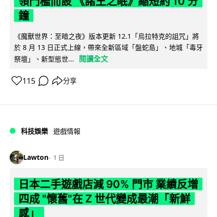
領門檻而設 《諸王之眠》縮短約 10 分
鐘
《魔獸世界：至暗之夜》版本更新 12.1「烏拉特克的詛咒」將
於 8 月 13 日正式上線，帶來全新區域「盤蛇島」、地城「毒牙
閱讀全文
祭壇」、新型態世...
115
分享
科技娛樂
遊戲情報
Lawton
1 日
日本二手遊戲店減 90% 門市 業績反增
四成 "懷舊"在 Z 世代變成最潮「新鮮
感」