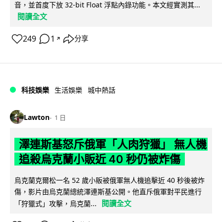
音，並首度下放 32-bit Float 浮點內錄功能。本文經實測其...
閱讀全文
249
1
分享
↗
科技娛樂
生活娛樂
城中熱話
Lawton
1 日
澤連斯基怒斥俄軍「人肉狩獵」 無人機
追殺烏克蘭小販近 40 秒仍被炸傷
烏克蘭克爾松一名 52 歲小販被俄軍無人機追擊近 40 秒後被炸
傷，影片由烏克蘭總統澤連斯基公開。他直斥俄軍對平民進行
閱讀全文
「狩獵式」攻擊，烏克蘭...