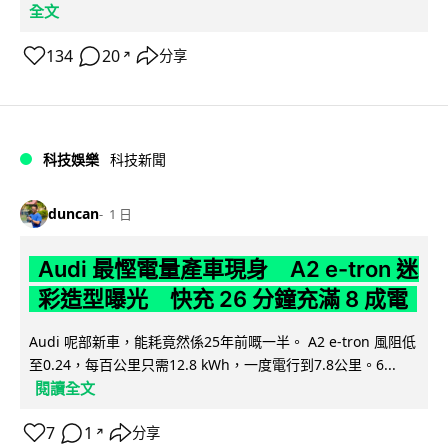
全文
134
20
分享
↗
科技娛樂
科技新聞
duncan
1 日
Audi 最慳電量產車現身 A2 e-tron 迷
彩造型曝光 快充 26 分鐘充滿 8 成電
Audi 呢部新車，能耗竟然係25年前嘅一半。 A2 e-tron 風阻低
至0.24，每百公里只需12.8 kWh，一度電行到7.8公里。6...
閱讀全文
7
1
分享
↗