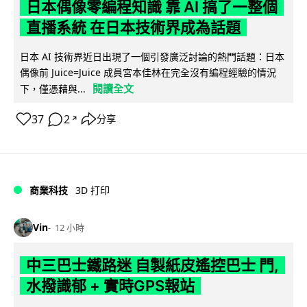
日本偶像零編程知識 靠 AI 搞了一整個
直播系統 在日本技術界成為話題
日本 AI 技術界近日出現了一個引發廣泛討論的熱門話題：日本
偶像前 Juice=Juice 成員宮本佳林在完全沒有編程經驗的情況
閱讀全文
下，僅憑藉與...
37
2
分享
↗
商業科技
3D 打印
Vin
12 小時
中三巴士鐵路迷 自製紙皮遙控巴士 門,
水撥識郁 + 實時GPS報站