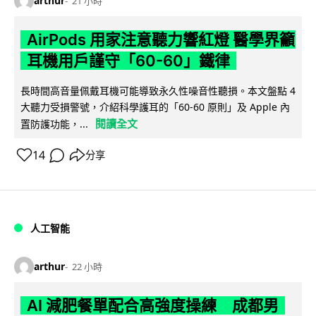
arthur
21 小時
AirPods 用家注意聽力響紅燈 醫學界籲
耳機用戶謹守「60-60」鐵律
長時間高音量佩戴耳機可能導致永久性噪音性聽損。本文盤點 4
大聽力受損警號，介紹科學護耳的「60-60 原則」及 Apple 內
閱讀全文
置防護功能，...
14
分享
人工智能
arthur
22 小時
AI 減肥餐單配合高強度操練 成都男