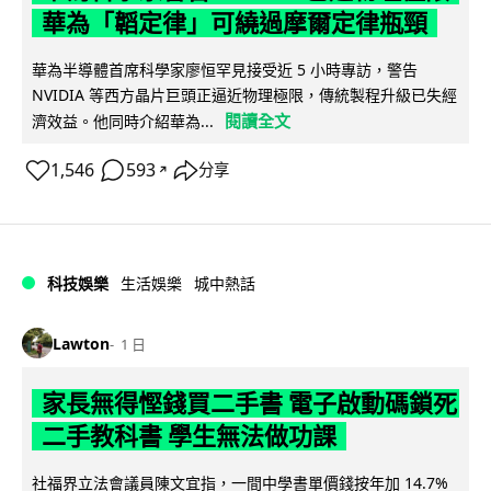
華為「韜定律」可繞過摩爾定律瓶頸
華為半導體首席科學家廖恒罕見接受近 5 小時專訪，警告
NVIDIA 等西方晶片巨頭正逼近物理極限，傳統製程升級已失經
閱讀全文
濟效益。他同時介紹華為...
1,546
593
分享
↗
科技娛樂
生活娛樂
城中熱話
Lawton
1 日
家長無得慳錢買二手書 電子啟動碼鎖死
二手教科書 學生無法做功課
社福界立法會議員陳文宜指，一間中學書單價錢按年加 14.7%