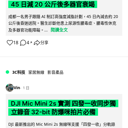
45 日減 20 公斤後多器官衰竭
成都一名男子跟隨 AI 制訂高強度減脂計劃，45 日內減去約 20
公斤後昏迷送院。醫生診斷他患上尿源性膿毒症、膿毒性休克
閱讀全文
及多器官功能障礙。...
18
4
分享
↗
3C科技
家居無線
影音產品
Vin
1 日
DJI Mic Mini 2s 實測 四發一收同步獨
立錄音 32-bit 防爆咪拍片必備
DJI 最新推出的 Mic Mini 2s 無線咪支援「四發一收」分軌錄