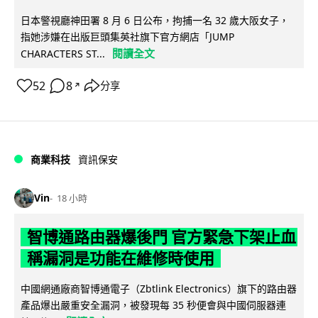
日本警視廳神田署 8 月 6 日公布，拘捕一名 32 歲大阪女子，
指她涉嫌在出版巨頭集英社旗下官方網店「JUMP
閱讀全文
CHARACTERS ST...
52
8
分享
↗
商業科技
資訊保安
Vin
18 小時
智博通路由器爆後門 官方緊急下架止血
稱漏洞是功能在維修時使用
中國網通廠商智博通電子（Zbtlink Electronics）旗下的路由器
產品爆出嚴重安全漏洞，被發現每 35 秒便會與中國伺服器連