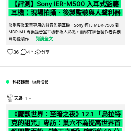
【評測】Sony IER-M500 入耳式監聽
耳機：現場拍攝、後製監聽與人聲利器
談到專業混音專用的聲音監聽耳機，Sony 經典 MDR-7506 到
MDR-M1 專業錄音室耳機都為人熟悉。而現在舞台製作者與創
閱讀全文
意影像製作...
36
4
分享
↗
科技娛樂
遊戲情報
天恩
1 日
《魔獸世界：至暗之夜》12.1 「烏拉特
克的詛咒」專訪：巢穴不為提高世界首