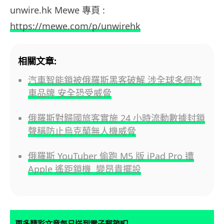
unwire.hk Mewe 專頁 :
https://mewe.com/p/unwirehk
相關文章:
汽車智能鎖被俄羅斯黑客破解 涉全球多個汽
車品牌 安全恐受威脅
俄羅斯對歸國旅客實施 24 小時流動數據封鎖
聲稱防止烏克蘭無人機威脅
俄羅斯 YouTuber 偷跑 M5 版 iPad Pro 遭
Apple 遙距鎖機 變昂貴擺設
📮
更多精彩文章每日送到電子郵箱