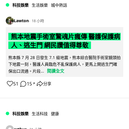
科技娛樂
生活娛樂
城中熱話
Lawton
18 小時
熊本地震手術室驚魂片瘋傳 醫護保護病
人、逃生門 網民讚值得尊敬
熊本縣 7 月 28 日發生 7.1 級地震，熊本綜合醫院手術室鏡頭拍
下地震一刻，醫護人員臨危不亂保護病人，更馬上開逃生門確
閱讀全文
保出口流通。片段...
51
15
分享
↗
科技娛樂
生活科技
健康