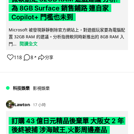
為 8GB Surface 銷售鋪路 連自家
Copilot+ 門檻也未到
Microsoft 被發現靜靜刪除官方網站上，對遊戲玩家要為電腦配
置 32GB RAM 的建議。分析指微軟同時新推出的 8GB RAM 入
閱讀全文
門...
118
8
分享
↗
科技娛樂
影視娛樂
Lawton
17 小時
訂購 43 億日元精品後棄單 大阪女 2 年
後終被捕 涉海賊王,火影周邊產品