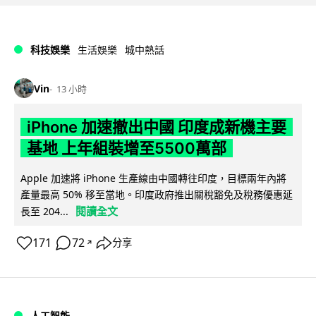
科技娛樂
生活娛樂
城中熱話
Vin
13 小時
iPhone 加速撤出中國 印度成新機主要
基地 上年組裝增至5500萬部
Apple 加速將 iPhone 生產線由中國轉往印度，目標兩年內將
產量最高 50% 移至當地。印度政府推出關稅豁免及稅務優惠延
閱讀全文
長至 204...
171
72
分享
↗
人工智能