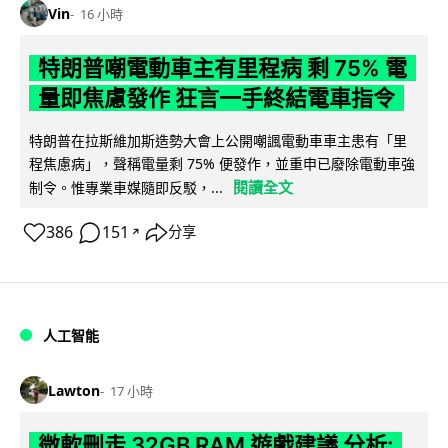
Vin
16 小時
特朗普嘲電動車主有里程病 剩 75% 電
量即焦慮發作 狂言一手終結電車指令
特朗普在拉斯維加斯造勢大會上公開嘲諷電動車車主患有「里
程焦慮病」，聲稱電量剩 75% 便發作，並重申已廢除電動車強
閱讀全文
制令。惟專業車媒隨即反駁，...
386
151
分享
↗
人工智能
Lawton
17 小時
微軟刪走 32GB RAM 遊戲建議 分析: