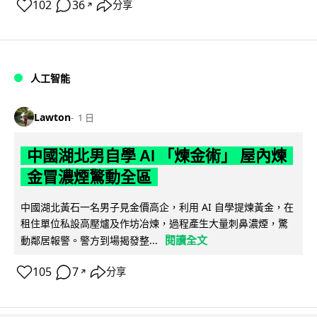
102
36
分享
↗
人工智能
Lawton
1 日
中國湖北男自學 AI 「煉金術」 屋內煉
金冒濃煙驚動全區
中國湖北黃石一名男子見金價高企，利用 AI 自學提煉黃金，在
租住單位私設高壓爐及作坊冶煉，過程產生大量刺鼻濃煙，驚
閱讀全文
動鄰居報警。警方到場揭發整...
105
7
分享
↗