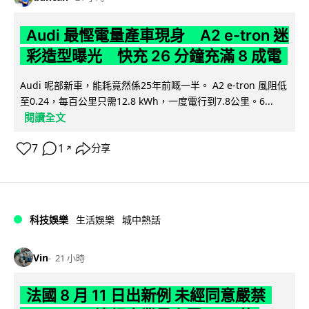
Audi 最慳電量產車現身 A2 e-tron 迷
彩造型曝光 快充 26 分鐘充滿 8 成電
Audi 呢部新車，能耗竟然係25年前嘅一半。 A2 e-tron 風阻低
至0.24，每百公里只需12.8 kWh，一度電行到7.8公里。6...
閱讀全文
7
1
分享
↗
科技娛樂
生活娛樂
城中熱話
Vin
21 小時
法國 8 月 11 日出新例 未經同意嚴禁