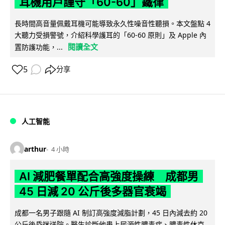
耳機用戶謹守「60-60」鐵律
長時間高音量佩戴耳機可能導致永久性噪音性聽損。本文盤點 4
大聽力受損警號，介紹科學護耳的「60-60 原則」及 Apple 內
閱讀全文
置防護功能，...
5
分享
人工智能
arthur
4 小時
AI 減肥餐單配合高強度操練 成都男
45 日減 20 公斤後多器官衰竭
成都一名男子跟隨 AI 制訂高強度減脂計劃，45 日內減去約 20
公斤後昏迷送院。醫生診斷他患上尿源性膿毒症、膿毒性休克