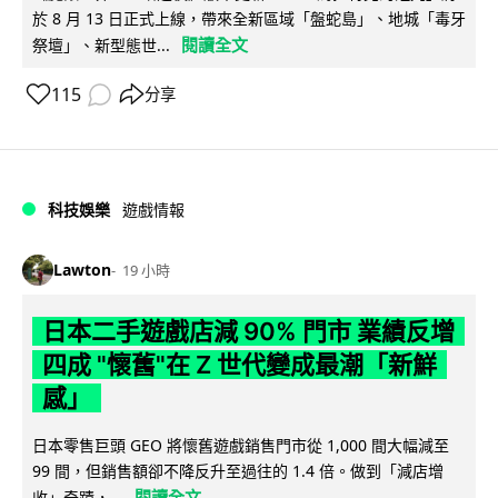
於 8 月 13 日正式上線，帶來全新區域「盤蛇島」、地城「毒牙
閱讀全文
祭壇」、新型態世...
115
分享
科技娛樂
遊戲情報
Lawton
19 小時
日本二手遊戲店減 90% 門市 業績反增
四成 "懷舊"在 Z 世代變成最潮「新鮮
感」
日本零售巨頭 GEO 將懷舊遊戲銷售門市從 1,000 間大幅減至
99 間，但銷售額卻不降反升至過往的 1.4 倍。做到「減店增
閱讀全文
收」奇蹟，...