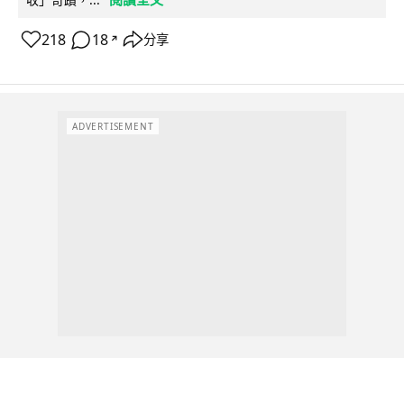
218
18
分享
↗
ADVERTISEMENT