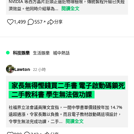
NVIDIA 等西方晶片巨頭正逼近物理極限，傳統製程升級已失經
閱讀全文
濟效益。他同時介紹華為...
1,499
557
分享
↗
科技娛樂
生活娛樂
城中熱話
Lawton
22 小時
家長無得慳錢買二手書 電子啟動碼鎖死
二手教科書 學生無法做功課
社福界立法會議員陳文宜指，一間中學書單價錢按年加 14.7%
遠超通漲，令家長難以負擔。而且電子教材啟動碼這項設計，
閱讀全文
令學生無法完成功課，二手...