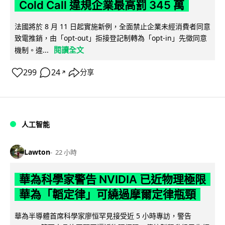
Cold Call 違規企業最高罰 345 萬
法國將於 8 月 11 日起實施新例，全面禁止企業未經消費者同意
致電推銷，由「opt-out」拒接登記制轉為「opt-in」先徵同意
閱讀全文
機制。違...
299
24
分享
↗
人工智能
Lawton
22 小時
華為科學家警告 NVIDIA 已近物理極限
華為「韜定律」可繞過摩爾定律瓶頸
華為半導體首席科學家廖恒罕見接受近 5 小時專訪，警告