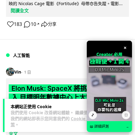
映的 Nicolas Cage 電影《Fortitude》母帶亦告失蹤。電影...
閱讀全文
183
10
分享
↗
×
人工智能
Vin
1 日
Elon Musk: SpaceX 將挑戰萬億年收
入 目標明年數據中心上太空 Starlink 覆
蓋全球170國
本網站正使用 Cookie
我們使用 Cookie 改善網站體驗。 繼續使用
🎵
⛶
我們的網站即表示您同意我們的
Cookie 政
SpaceX 公佈最新第二季業績，受惠 Starlink 與 AI 業務帶動，
策
。
閱讀
季度收入按年飆升 92% 至 78 億美元。行政總裁 Elon...
📖 詳細評測
→
全文