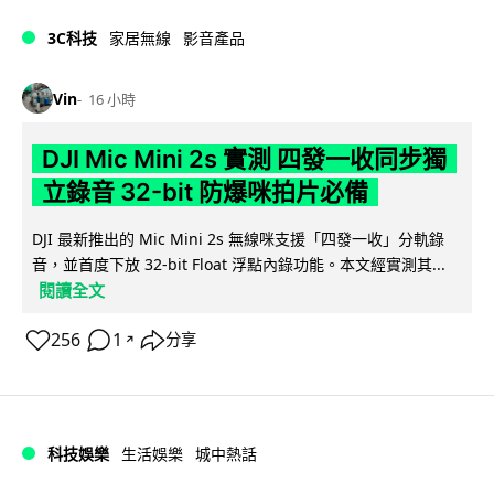
3C科技
家居無線
影音產品
Vin
16 小時
DJI Mic Mini 2s 實測 四發一收同步獨
立錄音 32-bit 防爆咪拍片必備
DJI 最新推出的 Mic Mini 2s 無線咪支援「四發一收」分軌錄
音，並首度下放 32-bit Float 浮點內錄功能。本文經實測其...
閱讀全文
256
1
分享
↗
科技娛樂
生活娛樂
城中熱話