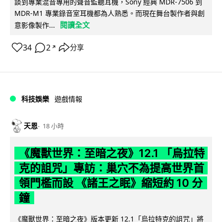
談到專業混音專用的聲音監聽耳機，Sony 經典 MDR-7506 到
MDR-M1 專業錄音室耳機都為人熟悉。而現在舞台製作者與創
閱讀全文
意影像製作...
34
2
分享
↗
科技娛樂
遊戲情報
天恩
18 小時
《魔獸世界：至暗之夜》12.1 「烏拉特
克的詛咒」專訪：巢穴不為提高世界首
領門檻而設 《諸王之眠》縮短約 10 分
鐘
《魔獸世界：至暗之夜》版本更新 12.1「烏拉特克的詛咒」將