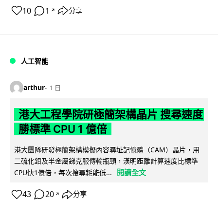
10
1
分享
↗
人工智能
arthur
1 日
港大工程學院研極簡架構晶片 搜尋速度
勝標準 CPU 1 億倍
港大團隊研發極簡架構模擬內容尋址記憶體（CAM）晶片，用
二硫化鉬及半金屬銻克服傳輸瓶頸，漢明距離計算速度比標準
閱讀全文
CPU快1億倍，每次搜尋耗能低...
43
20
分享
↗