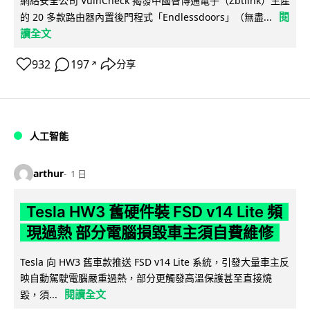
網絡安全公司 VulnCheck 揭發中國智博通電子（Zbtlink）生產
閱
的 20 多款路由器內置後門程式「Endlessdoors」（無盡...
讀全文
932
197
分享
↗
人工智能
arthur
1 日
Tesla HW3 舊硬件裝 FSD v14 Lite 頻
現過熱 部分電腦損毀車主須自費維修
Tesla 向 HW3 舊車款推送 FSD v14 Lite 系統，引發大量車主反
映自動駕駛電腦嚴重過熱，部分更觸發高溫保護甚至直接燒
閱讀全文
毀，須...