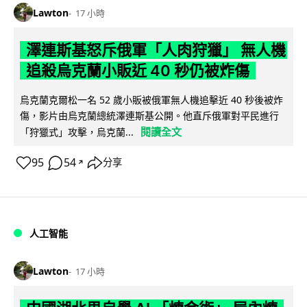
Lawton
17 小時
澤連斯基怒斥俄軍「人肉狩獵」 無人機
追殺烏克蘭小販近 40 秒仍被炸傷
烏克蘭克爾松一名 52 歲小販被俄軍無人機追擊近 40 秒後被炸
傷，影片由烏克蘭總統澤連斯基公開。他直斥俄軍對平民進行
閱讀全文
「狩獵式」攻擊，烏克蘭...
95
54
分享
↗
人工智能
Lawton
17 小時