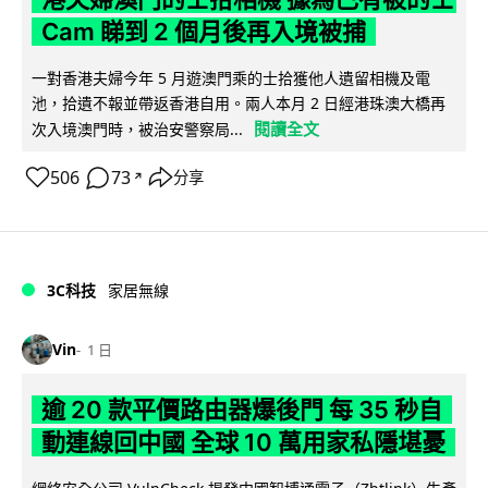
Cam 睇到 2 個月後再入境被捕
一對香港夫婦今年 5 月遊澳門乘的士拾獲他人遺留相機及電
池，拾遺不報並帶返香港自用。兩人本月 2 日經港珠澳大橋再
閱讀全文
次入境澳門時，被治安警察局...
506
73
分享
↗
3C科技
家居無線
Vin
1 日
逾 20 款平價路由器爆後門 每 35 秒自
動連線回中國 全球 10 萬用家私隱堪憂