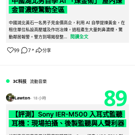
中國湖北男自學 AI 「煉金術」 屋內煉
金冒濃煙驚動全區
中國湖北黃石一名男子見金價高企，利用 AI 自學提煉黃金，在
租住單位私設高壓爐及作坊冶煉，過程產生大量刺鼻濃煙，驚
閱讀全文
動鄰居報警。警方到場揭發整...
99
7
分享
↗
3C科技
流動音樂
89
Lawton
18 小時
【評測】Sony IER-M500 入耳式監聽
耳機：現場拍攝、後製監聽與人聲利器