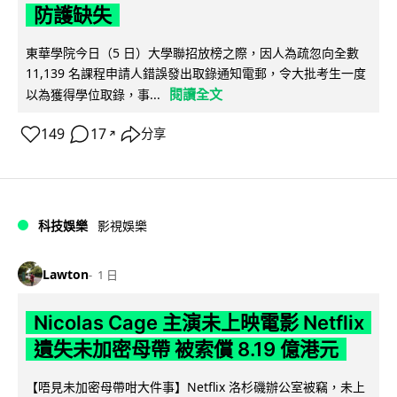
防護缺失
東華學院今日（5 日）大學聯招放榜之際，因人為疏忽向全數
11,139 名課程申請人錯誤發出取錄通知電郵，令大批考生一度
閱讀全文
以為獲得學位取錄，事...
149
17
分享
↗
科技娛樂
影視娛樂
Lawton
1 日
Nicolas Cage 主演未上映電影 Netflix
遺失未加密母帶 被索償 8.19 億港元
【唔見未加密母帶咁大件事】Netflix 洛杉磯辦公室被竊，未上