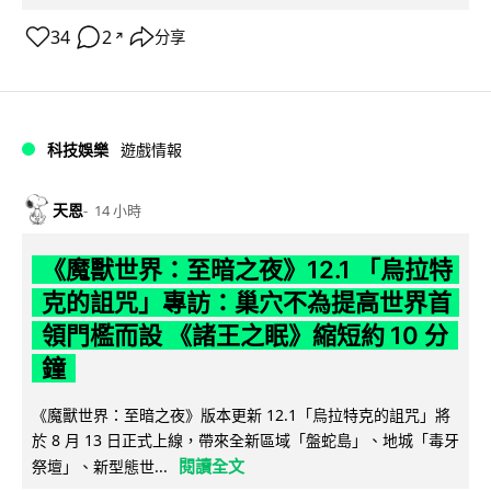
34
2
分享
↗
科技娛樂
遊戲情報
天恩
14 小時
《魔獸世界：至暗之夜》12.1 「烏拉特
克的詛咒」專訪：巢穴不為提高世界首
領門檻而設 《諸王之眠》縮短約 10 分
鐘
《魔獸世界：至暗之夜》版本更新 12.1「烏拉特克的詛咒」將
於 8 月 13 日正式上線，帶來全新區域「盤蛇島」、地城「毒牙
閱讀全文
祭壇」、新型態世...