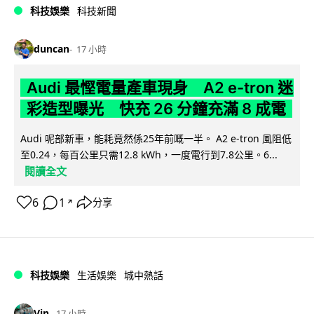
科技娛樂
科技新聞
duncan
17 小時
Audi 最慳電量產車現身 A2 e-tron 迷
彩造型曝光 快充 26 分鐘充滿 8 成電
Audi 呢部新車，能耗竟然係25年前嘅一半。 A2 e-tron 風阻低
至0.24，每百公里只需12.8 kWh，一度電行到7.8公里。6...
閱讀全文
6
1
分享
↗
科技娛樂
生活娛樂
城中熱話
Vin
17 小時