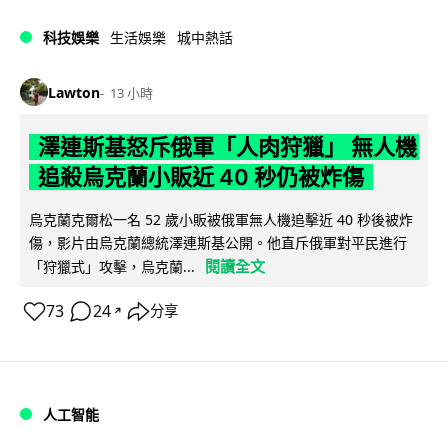
科技娛樂
生活娛樂
城中熱話
Lawton
13 小時
澤連斯基怒斥俄軍「人肉狩獵」 無人機
追殺烏克蘭小販近 40 秒仍被炸傷
烏克蘭克爾松一名 52 歲小販被俄軍無人機追擊近 40 秒後被炸
傷，影片由烏克蘭總統澤連斯基公開。他直斥俄軍對平民進行
閱讀全文
「狩獵式」攻擊，烏克蘭...
73
24
分享
↗
人工智能