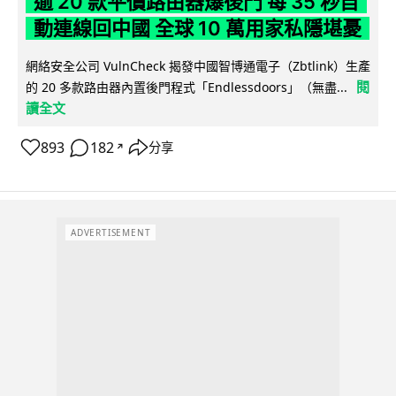
逾 20 款平價路由器爆後門 每 35 秒自
動連線回中國 全球 10 萬用家私隱堪憂
網絡安全公司 VulnCheck 揭發中國智博通電子（Zbtlink）生產
閱
的 20 多款路由器內置後門程式「Endlessdoors」（無盡...
讀全文
893
182
分享
↗
ADVERTISEMENT