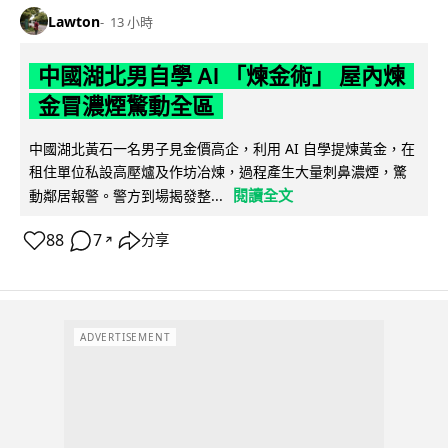
Lawton
13 小時
中國湖北男自學 AI 「煉金術」 屋內煉
金冒濃煙驚動全區
中國湖北黃石一名男子見金價高企，利用 AI 自學提煉黃金，在
租住單位私設高壓爐及作坊冶煉，過程產生大量刺鼻濃煙，驚
閱讀全文
動鄰居報警。警方到場揭發整...
88
7
分享
↗
ADVERTISEMENT