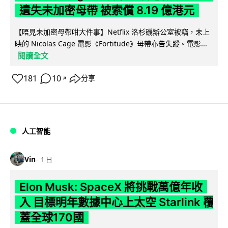
遺失未加密母帶 被索償 8.19 億港元
【唔見未加密母帶咁大件事】Netflix 洛杉磯辦公室被竊，未上
映的 Nicolas Cage 電影《Fortitude》母帶亦告失蹤。電影...
閱讀全文
181
10
分享
↗
人工智能
Vin
1 日
Elon Musk: SpaceX 將挑戰萬億年收
入 目標明年數據中心上太空 Starlink 覆
蓋全球170國