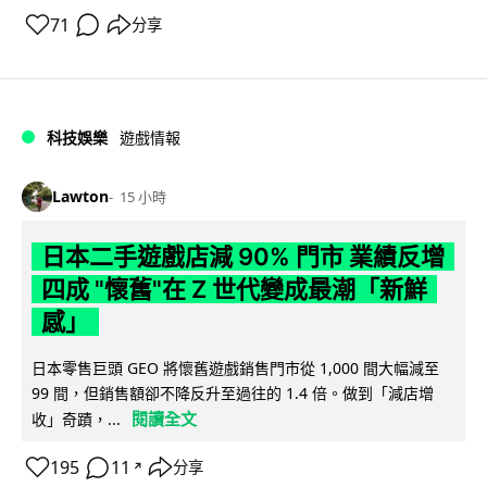
71
分享
科技娛樂
遊戲情報
Lawton
15 小時
日本二手遊戲店減 90% 門市 業績反增
四成 "懷舊"在 Z 世代變成最潮「新鮮
感」
日本零售巨頭 GEO 將懷舊遊戲銷售門市從 1,000 間大幅減至
99 間，但銷售額卻不降反升至過往的 1.4 倍。做到「減店增
閱讀全文
收」奇蹟，...
195
11
分享
↗