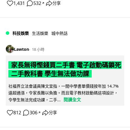
1,431
532
分享
↗
科技娛樂
生活娛樂
城中熱話
Lawton
18 小時
家長無得慳錢買二手書 電子啟動碼鎖死
二手教科書 學生無法做功課
社福界立法會議員陳文宜指，一間中學書單價錢按年加 14.7%
遠超通漲，令家長難以負擔。而且電子教材啟動碼這項設計，
閱讀全文
令學生無法完成功課，二手...
812
306
分享
↗