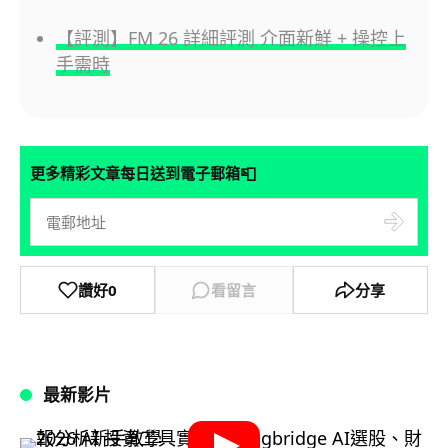
【評測】FM 26 詳細評測 介面新鮮 + 操控上
手需時
📮
更多精彩文章每日送到電子郵箱
讚好
0
看留言
分享
最新影片