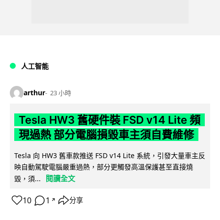
人工智能
arthur
23 小時
Tesla HW3 舊硬件裝 FSD v14 Lite 頻
現過熱 部分電腦損毀車主須自費維修
Tesla 向 HW3 舊車款推送 FSD v14 Lite 系統，引發大量車主反
映自動駕駛電腦嚴重過熱，部分更觸發高溫保護甚至直接燒
閱讀全文
毀，須...
10
1
分享
↗