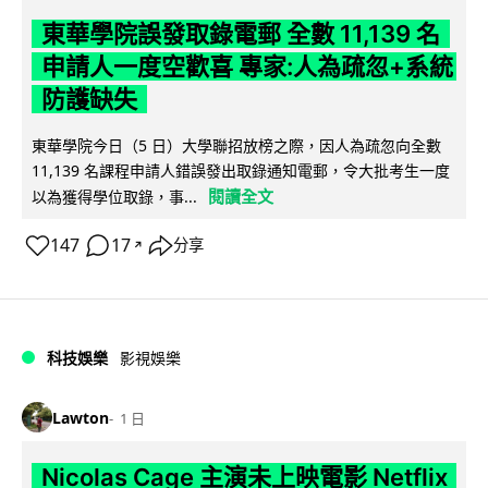
東華學院誤發取錄電郵 全數 11,139 名
申請人一度空歡喜 專家:人為疏忽+系統
防護缺失
東華學院今日（5 日）大學聯招放榜之際，因人為疏忽向全數
11,139 名課程申請人錯誤發出取錄通知電郵，令大批考生一度
閱讀全文
以為獲得學位取錄，事...
147
17
分享
↗
科技娛樂
影視娛樂
Lawton
1 日
Nicolas Cage 主演未上映電影 Netflix