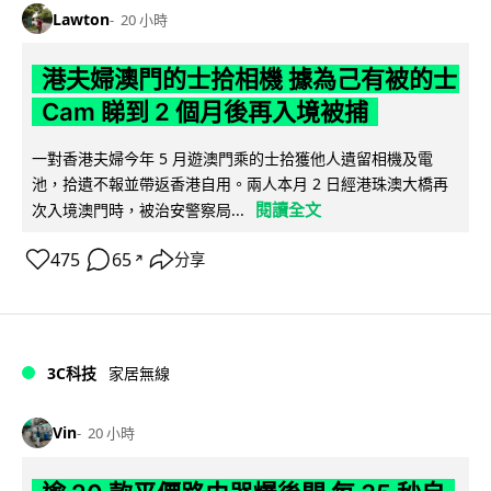
Lawton
20 小時
港夫婦澳門的士拾相機 據為己有被的士
Cam 睇到 2 個月後再入境被捕
一對香港夫婦今年 5 月遊澳門乘的士拾獲他人遺留相機及電
池，拾遺不報並帶返香港自用。兩人本月 2 日經港珠澳大橋再
閱讀全文
次入境澳門時，被治安警察局...
475
65
分享
↗
3C科技
家居無線
Vin
20 小時