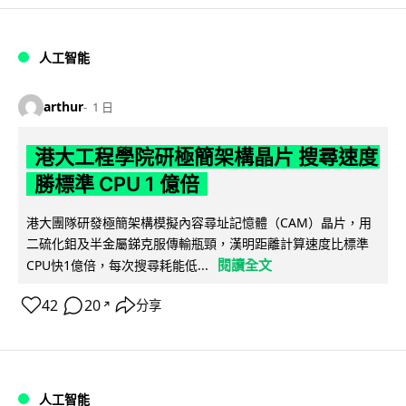
人工智能
arthur
1 日
港大工程學院研極簡架構晶片 搜尋速度
勝標準 CPU 1 億倍
港大團隊研發極簡架構模擬內容尋址記憶體（CAM）晶片，用
二硫化鉬及半金屬銻克服傳輸瓶頸，漢明距離計算速度比標準
閱讀全文
CPU快1億倍，每次搜尋耗能低...
42
20
分享
↗
人工智能