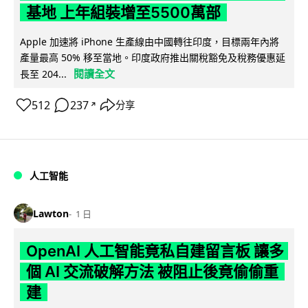
基地 上年組裝增至5500萬部
Apple 加速將 iPhone 生產線由中國轉往印度，目標兩年內將
產量最高 50% 移至當地。印度政府推出關稅豁免及稅務優惠延
閱讀全文
長至 204...
512
237
分享
↗
人工智能
Lawton
1 日
OpenAI 人工智能竟私自建留言板 讓多
個 AI 交流破解方法 被阻止後竟偷偷重
建