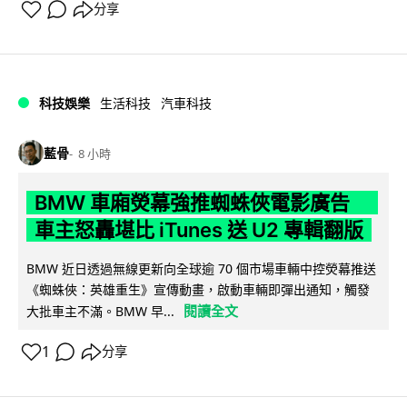
分享
科技娛樂
生活科技
汽車科技
藍骨
8 小時
BMW 車廂熒幕強推蜘蛛俠電影廣告
車主怒轟堪比 iTunes 送 U2 專輯翻版
BMW 近日透過無線更新向全球逾 70 個市場車輛中控熒幕推送
《蜘蛛俠：英雄重生》宣傳動畫，啟動車輛即彈出通知，觸發
閱讀全文
大批車主不滿。BMW 早...
1
分享