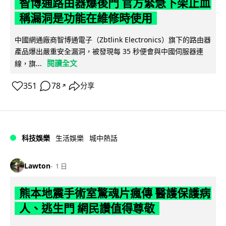
智博通路由器爆後門 官方緊急下架止血
稱漏洞是功能在維修時使用
中國網通廠商智博通電子（Zbtlink Electronics）旗下的路由器
產品爆出嚴重安全漏洞，被發現每 35 秒便會與中國伺服器連
閱讀全文
線，旗...
351
78
分享
↗
科技娛樂
生活娛樂
城中熱話
Lawton
1 日
熊本地震手術室驚魂片瘋傳 醫護保護病
人、逃生門 網民讚值得尊敬