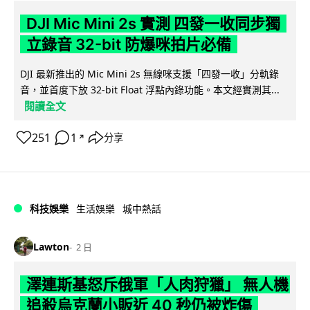
DJI Mic Mini 2s 實測 四發一收同步獨
立錄音 32-bit 防爆咪拍片必備
DJI 最新推出的 Mic Mini 2s 無線咪支援「四發一收」分軌錄
音，並首度下放 32-bit Float 浮點內錄功能。本文經實測其...
閱讀全文
251
1
分享
↗
科技娛樂
生活娛樂
城中熱話
Lawton
2 日
澤連斯基怒斥俄軍「人肉狩獵」 無人機
追殺烏克蘭小販近 40 秒仍被炸傷