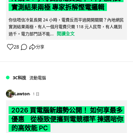
實測結果兩極 專家拆解慳電邏輯
你信唔信冷氣長開 24 小時，電費反而平過開開關關？內地網民
實測結果兩極，有人一個月電費只需 118 元人民幣，有人飆到
閱讀全文
過千。電力部門話不能...
28
分享
3C科技
流動電腦
Lawton
1 日
2026 買電腦新趨勢公開！ 如何享最多
優惠 從極致便攜到電競標竿 揀選啱你
的高效能 PC