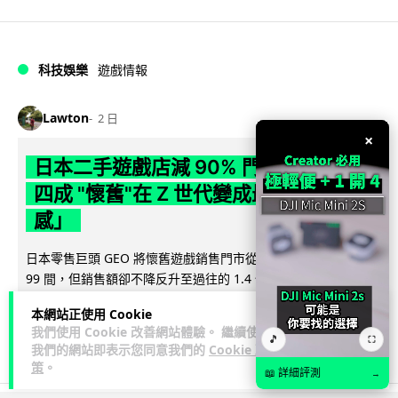
科技娛樂
遊戲情報
Lawton
2 日
×
日本二手遊戲店減 90% 門市 業績反增
四成 "懷舊"在 Z 世代變成最潮「新鮮
感」
日本零售巨頭 GEO 將懷舊遊戲銷售門市從 1,000 間大幅減至
99 間，但銷售額卻不降反升至過往的 1.4 倍。做到「減店增
閱讀全文
收」奇蹟，...
本網站正使用 Cookie
我們使用 Cookie 改善網站體驗。 繼續使用
262
20
分享
🎵
↗
⛶
我們的網站即表示您同意我們的
Cookie 政
策
。
📖 詳細評測
→