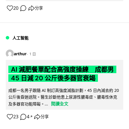
20
分享
人工智能
arthur
1 日
AI 減肥餐單配合高強度操練 成都男
45 日減 20 公斤後多器官衰竭
成都一名男子跟隨 AI 制訂高強度減脂計劃，45 日內減去約 20
公斤後昏迷送院。醫生診斷他患上尿源性膿毒症、膿毒性休克
閱讀全文
及多器官功能障礙。...
23
4
分享
↗