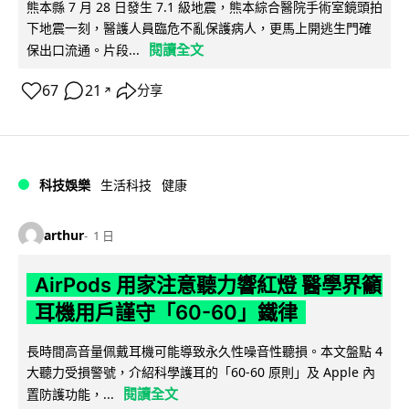
熊本縣 7 月 28 日發生 7.1 級地震，熊本綜合醫院手術室鏡頭拍
下地震一刻，醫護人員臨危不亂保護病人，更馬上開逃生門確
閱讀全文
保出口流通。片段...
67
21
分享
↗
科技娛樂
生活科技
健康
arthur
1 日
AirPods 用家注意聽力響紅燈 醫學界籲
耳機用戶謹守「60-60」鐵律
長時間高音量佩戴耳機可能導致永久性噪音性聽損。本文盤點 4
大聽力受損警號，介紹科學護耳的「60-60 原則」及 Apple 內
閱讀全文
置防護功能，...