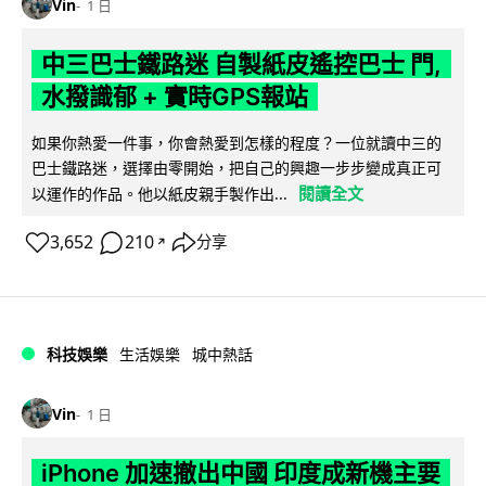
Vin
1 日
中三巴士鐵路迷 自製紙皮遙控巴士 門,
水撥識郁 + 實時GPS報站
如果你熱愛一件事，你會熱愛到怎樣的程度？一位就讀中三的
巴士鐵路迷，選擇由零開始，把自己的興趣一步步變成真正可
閱讀全文
以運作的作品。他以紙皮親手製作出...
3,652
210
分享
↗
科技娛樂
生活娛樂
城中熱話
Vin
1 日
iPhone 加速撤出中國 印度成新機主要