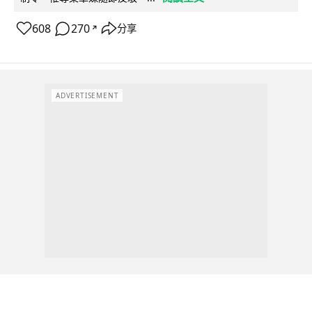
608
270
分享
↗
ADVERTISEMENT