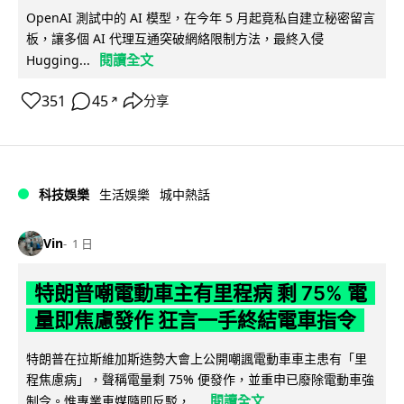
OpenAI 測試中的 AI 模型，在今年 5 月起竟私自建立秘密留言
板，讓多個 AI 代理互通突破網絡限制方法，最終入侵
閱讀全文
Hugging...
351
45
分享
↗
科技娛樂
生活娛樂
城中熱話
Vin
1 日
特朗普嘲電動車主有里程病 剩 75% 電
量即焦慮發作 狂言一手終結電車指令
特朗普在拉斯維加斯造勢大會上公開嘲諷電動車車主患有「里
程焦慮病」，聲稱電量剩 75% 便發作，並重申已廢除電動車強
閱讀全文
制令。惟專業車媒隨即反駁，...