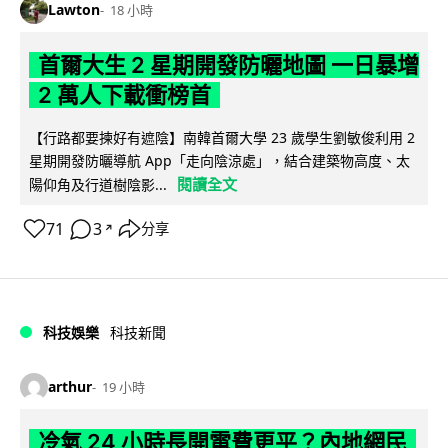
Lawton
18 小時
首爾大生 2 星期開發防曬地圖 一日暴增
2 萬人下載衝榜首
【行路都要揀好有遮陰】南韓首爾大學 23 歲學生劉敏俊利用 2
星期開發防曬導航 App「走向陰涼處」，結合建築物高度、太
閱讀全文
陽仰角及行道樹陰影...
71
3
分享
↗
科技娛樂
科技新聞
arthur
19 小時
冷氣 24 小時長開電費更平？內地網民