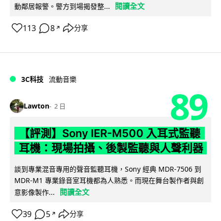
閱讀全文
動鄰居報警。警方到場揭發整...
113
8
分享
↗
3C科技
流動音樂
89
Lawton
2 日
【評測】Sony IER-M500 入耳式監聽
耳機：現場拍攝、後製監聽與人聲利器
談到專業混音專用的聲音監聽耳機，Sony 經典 MDR-7506 到
MDR-M1 專業錄音室耳機都為人熟悉。而現在舞台製作者與創
閱讀全文
意影像製作...
39
5
分享
↗