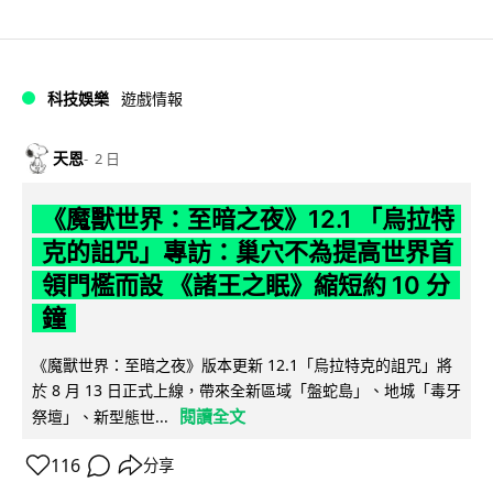
科技娛樂
遊戲情報
天恩
2 日
《魔獸世界：至暗之夜》12.1 「烏拉特
克的詛咒」專訪：巢穴不為提高世界首
領門檻而設 《諸王之眠》縮短約 10 分
鐘
《魔獸世界：至暗之夜》版本更新 12.1「烏拉特克的詛咒」將
於 8 月 13 日正式上線，帶來全新區域「盤蛇島」、地城「毒牙
閱讀全文
祭壇」、新型態世...
116
分享