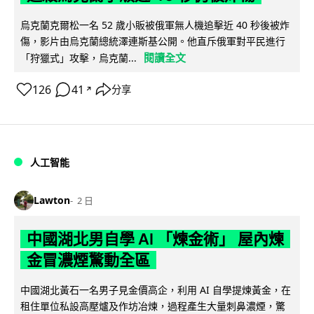
烏克蘭克爾松一名 52 歲小販被俄軍無人機追擊近 40 秒後被炸
傷，影片由烏克蘭總統澤連斯基公開。他直斥俄軍對平民進行
閱讀全文
「狩獵式」攻擊，烏克蘭...
126
41
分享
↗
人工智能
Lawton
2 日
中國湖北男自學 AI 「煉金術」 屋內煉
金冒濃煙驚動全區
中國湖北黃石一名男子見金價高企，利用 AI 自學提煉黃金，在
租住單位私設高壓爐及作坊冶煉，過程產生大量刺鼻濃煙，驚