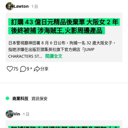
Lawton
1 日
訂購 43 億日元精品後棄單 大阪女 2 年
後終被捕 涉海賊王,火影周邊產品
日本警視廳神田署 8 月 6 日公布，拘捕一名 32 歲大阪女子，
指她涉嫌在出版巨頭集英社旗下官方網店「JUMP
閱讀全文
CHARACTERS ST...
75
9
分享
↗
商業科技
資訊保安
Vin
1 日