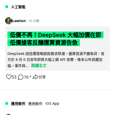
人工智能
Lawton
15 小時
低價不再！DeepSeek 大幅加價在即
低價搶客反釀運算資源告急
DeepSeek 因低價策略掀起需求熱潮，運算資源不勝負荷，官
方於 8 月 6 日宣布即將大幅上調 API 收費，惟未公布具體加
閱讀全文
幅。事件與...
53
16
分享
↗
iOS App
應用軟件
應用軟件