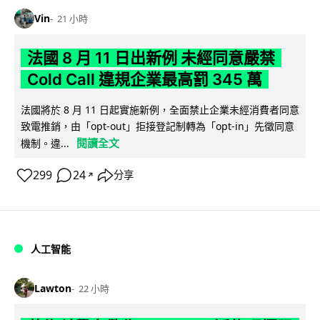
Vin
21 小時
法國 8 月 11 日出新例 未經同意嚴禁
Cold Call 違規企業最高罰 345 萬
法國將於 8 月 11 日起實施新例，全面禁止企業未經消費者同意
致電推銷，由「opt-out」拒接登記制轉為「opt-in」先徵同意
閱讀全文
機制。違...
299
24
分享
↗
人工智能
Lawton
22 小時