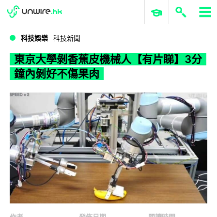
WWDC 2026
GenAI 與雲端科技專區
ERP 與商業 AI
東京大學剝香蕉皮機械人【有片睇】3分鐘內剝好不傷果肉
科技娛樂
科技新聞
東京大學剝香蕉皮機械人【有片睇】3分
鐘內剝好不傷果肉
作者
發佈日期
閱讀時間