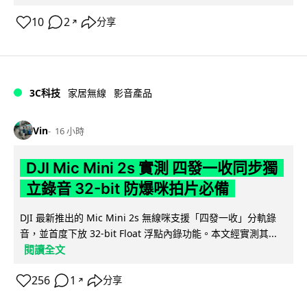
10
2
分享
↗
3C科技
家居無線
影音產品
Vin
16 小時
DJI Mic Mini 2s 實測 四發一收同步獨
立錄音 32-bit 防爆咪拍片必備
DJI 最新推出的 Mic Mini 2s 無線咪支援「四發一收」分軌錄
音，並首度下放 32-bit Float 浮點內錄功能。本文經實測其...
閱讀全文
256
1
分享
↗