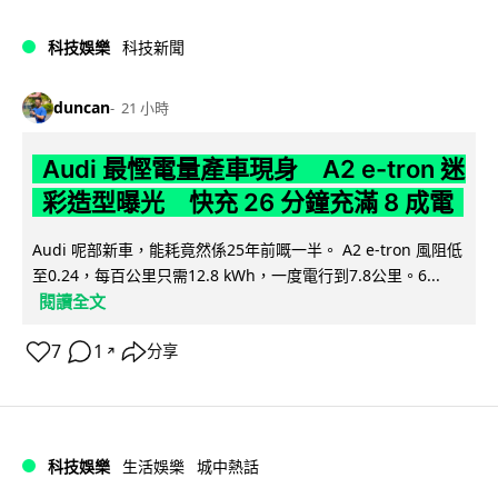
科技娛樂
科技新聞
duncan
21 小時
Audi 最慳電量產車現身 A2 e-tron 迷
彩造型曝光 快充 26 分鐘充滿 8 成電
Audi 呢部新車，能耗竟然係25年前嘅一半。 A2 e-tron 風阻低
至0.24，每百公里只需12.8 kWh，一度電行到7.8公里。6...
閱讀全文
7
1
分享
↗
科技娛樂
生活娛樂
城中熱話