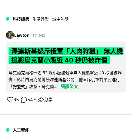
科技娛樂
生活娛樂
城中熱話
Lawton
17 小時
澤連斯基怒斥俄軍「人肉狩獵」 無人機
追殺烏克蘭小販近 40 秒仍被炸傷
烏克蘭克爾松一名 52 歲小販被俄軍無人機追擊近 40 秒後被炸
傷，影片由烏克蘭總統澤連斯基公開。他直斥俄軍對平民進行
閱讀全文
「狩獵式」攻擊，烏克蘭...
95
54
分享
↗
人工智能