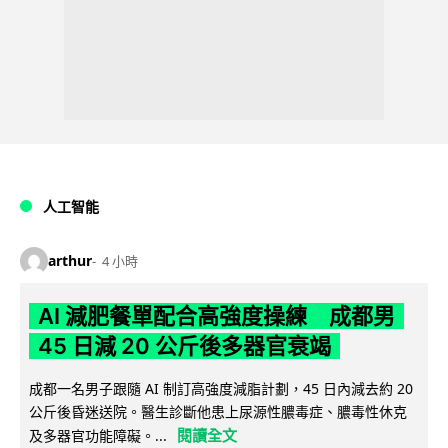
人工智能
arthur
4 小時
AI 減肥餐單配合高強度操練 成都男
45 日減 20 公斤後多器官衰竭
成都一名男子跟隨 AI 制訂高強度減脂計劃，45 日內減去約 20
公斤後昏迷送院。醫生診斷他患上尿源性膿毒症、膿毒性休克
閱讀全文
及多器官功能障礙。...