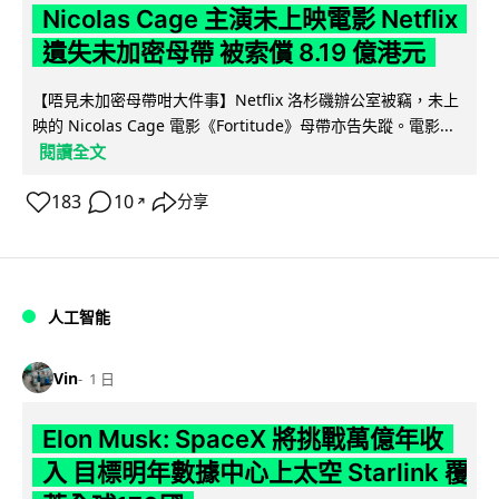
Nicolas Cage 主演未上映電影 Netflix
遺失未加密母帶 被索償 8.19 億港元
【唔見未加密母帶咁大件事】Netflix 洛杉磯辦公室被竊，未上
映的 Nicolas Cage 電影《Fortitude》母帶亦告失蹤。電影...
閱讀全文
183
10
分享
↗
人工智能
Vin
1 日
Elon Musk: SpaceX 將挑戰萬億年收
入 目標明年數據中心上太空 Starlink 覆