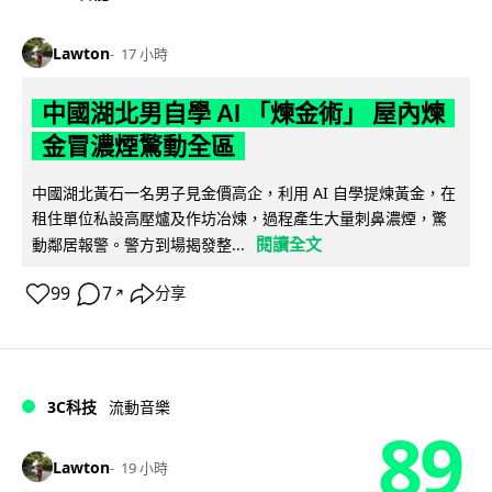
Lawton
17 小時
中國湖北男自學 AI 「煉金術」 屋內煉
金冒濃煙驚動全區
中國湖北黃石一名男子見金價高企，利用 AI 自學提煉黃金，在
租住單位私設高壓爐及作坊冶煉，過程產生大量刺鼻濃煙，驚
閱讀全文
動鄰居報警。警方到場揭發整...
99
7
分享
↗
3C科技
流動音樂
89
Lawton
19 小時