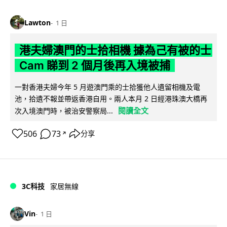
Lawton
1 日
港夫婦澳門的士拾相機 據為己有被的士
Cam 睇到 2 個月後再入境被捕
一對香港夫婦今年 5 月遊澳門乘的士拾獲他人遺留相機及電
池，拾遺不報並帶返香港自用。兩人本月 2 日經港珠澳大橋再
閱讀全文
次入境澳門時，被治安警察局...
506
73
分享
↗
3C科技
家居無線
Vin
1 日