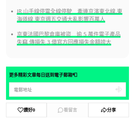
JR 山手線停電全線停駛 牽連京濱東北線,東
海道線 東京週五交通大亂影響百萬人
京東法國巴黎倉庫被盜 逾 5 萬件電子產品
失竊 傳損失 3 億官方回應損失金額誇大
📮
更多精彩文章每日送到電子郵箱
讚好
0
看留言
分享