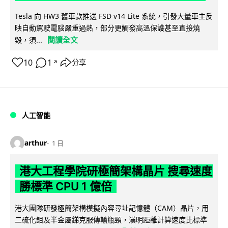
Tesla 向 HW3 舊車款推送 FSD v14 Lite 系統，引發大量車主反
映自動駕駛電腦嚴重過熱，部分更觸發高溫保護甚至直接燒
閱讀全文
毀，須...
10
1
分享
↗
人工智能
arthur
1 日
港大工程學院研極簡架構晶片 搜尋速度
勝標準 CPU 1 億倍
港大團隊研發極簡架構模擬內容尋址記憶體（CAM）晶片，用
二硫化鉬及半金屬銻克服傳輸瓶頸，漢明距離計算速度比標準