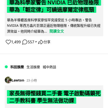
華為科學家警告 NVIDIA 已近物理極限
華為「韜定律」可繞過摩爾定律瓶頸
華為半導體首席科學家廖恒罕見接受近 5 小時專訪，警告
NVIDIA 等西方晶片巨頭正逼近物理極限，傳統製程升級已失經
閱讀全文
濟效益。他同時介紹華為...
1,499
557
分享
↗
科技娛樂
生活娛樂
城中熱話
Lawton
23 小時
家長無得慳錢買二手書 電子啟動碼鎖死
二手教科書 學生無法做功課