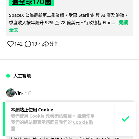
蓋全球170國
SpaceX 公佈最新第二季業績，受惠 Starlink 與 AI 業務帶動，
閱讀
季度收入按年飆升 92% 至 78 億美元。行政總裁 Elon...
全文
142
19
分享
↗
人工智能
Vin
1 日
港大研原子級新晶片 AI 搜尋速度提升
本網站正使用 Cookie
我們使用 Cookie 改善網站體驗。 繼續使用
一億倍 手機人臉識別免上雲端
我們的網站即表示您同意我們的
Cookie 政
策
。
香港大學團隊成功研發原子級厚度的「模擬存內搜尋」晶片，