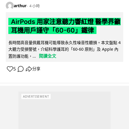
arthur
4 小時
AirPods 用家注意聽力響紅燈 醫學界籲
耳機用戶謹守「60-60」鐵律
長時間高音量佩戴耳機可能導致永久性噪音性聽損。本文盤點 4
大聽力受損警號，介紹科學護耳的「60-60 原則」及 Apple 內
閱讀全文
置防護功能，...
5
分享
ADVERTISEMENT