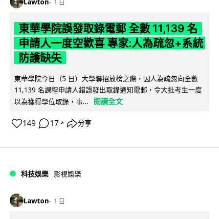
Lawton
1 日
東華學院誤發取錄電郵 全數 11,139 名
申請人一度空歡喜 專家:人為疏忽+系統
防護缺失
東華學院今日（5 日）大學聯招放榜之際，因人為疏忽向全數
11,139 名課程申請人錯誤發出取錄通知電郵，令大批考生一度
閱讀全文
以為獲得學位取錄，事...
149
17
分享
↗
科技娛樂
影視娛樂
Lawton
1 日