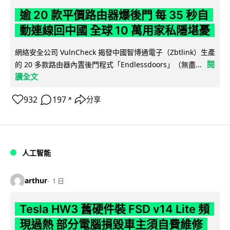
逾 20 款平價路由器爆後門 每 35 秒自
動連線回中國 全球 10 萬用家私隱堪憂
網絡安全公司 VulnCheck 揭發中國智博通電子（Zbtlink）生產
閱
的 20 多款路由器內置後門程式「Endlessdoors」（無盡...
讀全文
932
197
分享
↗
人工智能
arthur
1 日
Tesla HW3 舊硬件裝 FSD v14 Lite 頻
現過熱 部分電腦損毀車主須自費維修