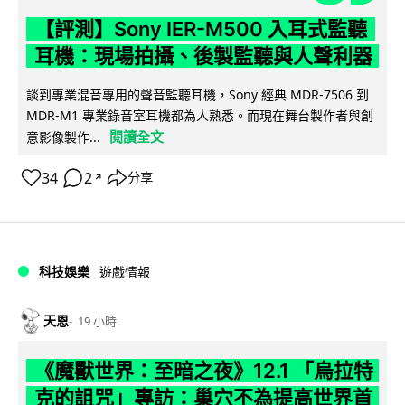
【評測】Sony IER-M500 入耳式監聽
耳機：現場拍攝、後製監聽與人聲利器
談到專業混音專用的聲音監聽耳機，Sony 經典 MDR-7506 到
MDR-M1 專業錄音室耳機都為人熟悉。而現在舞台製作者與創
閱讀全文
意影像製作...
34
2
分享
↗
科技娛樂
遊戲情報
天恩
19 小時
《魔獸世界：至暗之夜》12.1 「烏拉特
克的詛咒」專訪：巢穴不為提高世界首