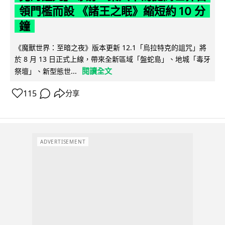
領門檻而設 《諸王之眠》縮短約 10 分
鐘
《魔獸世界：至暗之夜》版本更新 12.1「烏拉特克的詛咒」將
於 8 月 13 日正式上線，帶來全新區域「盤蛇島」、地城「毒牙
閱讀全文
祭壇」、新型態世...
115
分享
ADVERTISEMENT