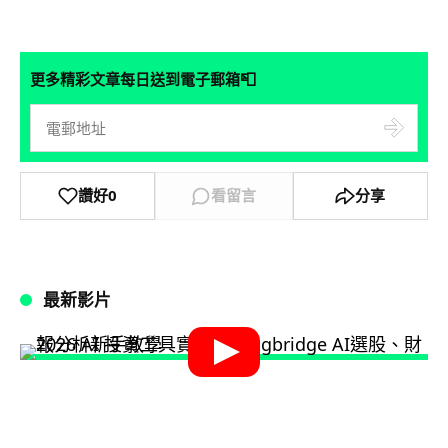
📮
更多精彩文章每日送到電子郵箱
讚好
0
看留言
分享
最新影片