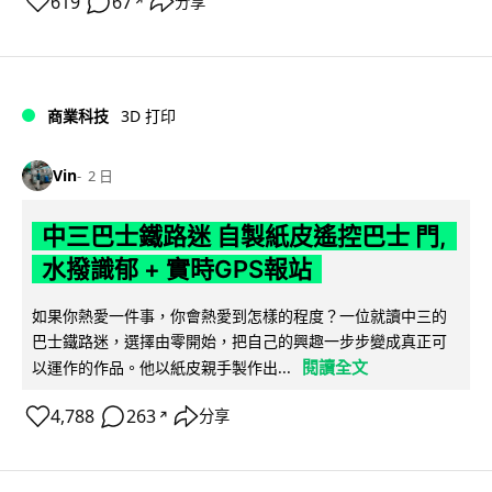
619
67
分享
↗
商業科技
3D 打印
Vin
2 日
中三巴士鐵路迷 自製紙皮遙控巴士 門,
水撥識郁 + 實時GPS報站
如果你熱愛一件事，你會熱愛到怎樣的程度？一位就讀中三的
巴士鐵路迷，選擇由零開始，把自己的興趣一步步變成真正可
閱讀全文
以運作的作品。他以紙皮親手製作出...
4,788
263
分享
↗