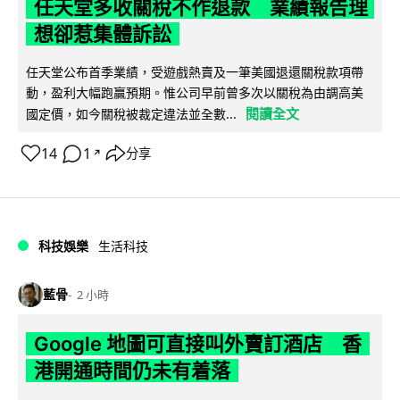
任天堂多收關稅不作退款 業績報告理
想卻惹集體訴訟
任天堂公布首季業績，受遊戲熱賣及一筆美國退還關稅款項帶
動，盈利大幅跑贏預期。惟公司早前曾多次以關稅為由調高美
閱讀全文
國定價，如今關稅被裁定違法並全數...
14
1
分享
↗
科技娛樂
生活科技
藍骨
2 小時
Google 地圖可直接叫外賣訂酒店 香
港開通時間仍未有着落