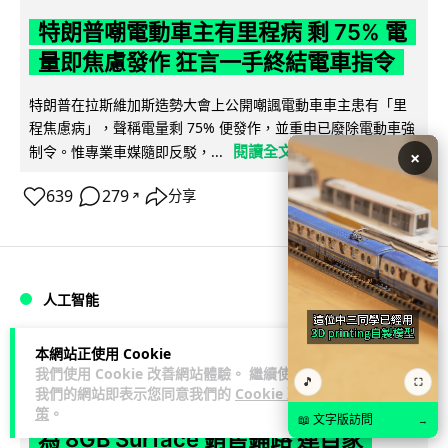
特朗普嘲電動車主有里程病 剩 75% 電
量即焦慮發作 狂言一手終結電車指令
特朗普在拉斯維加斯造勢大會上公開嘲諷電動車車主患有「里
程焦慮病」，聲稱電量剩 75% 便發作，並重申已廢除電動車強
閱讀全文
制令。惟專業車媒隨即反駁，...
×
639
279
分享
↗
人工智能
本網站正使用 Cookie
Lawton
2 日
我們使用 Cookie 改善網站體驗。 繼續使用
🎵
⛶
我們的網站即表示您同意我們的
Cookie 政
微軟刪走 32GB RAM 遊戲建議 分析:
策
。
📖 文字版訪問
→
為 8GB Surface 銷售鋪路 連自家