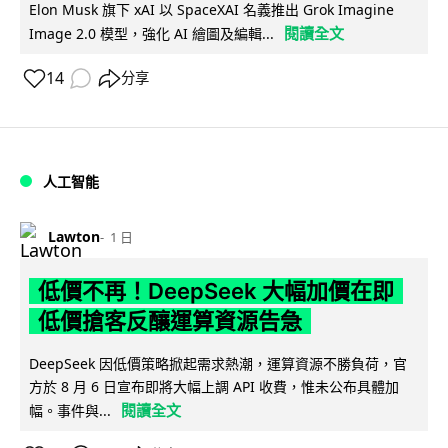
Elon Musk 旗下 xAI 以 SpaceXAI 名義推出 Grok Imagine
閱讀全文
Image 2.0 模型，強化 AI 繪圖及編輯...
14
分享
人工智能
Lawton
1 日
低價不再！DeepSeek 大幅加價在即
低價搶客反釀運算資源告急
DeepSeek 因低價策略掀起需求熱潮，運算資源不勝負荷，官
方於 8 月 6 日宣布即將大幅上調 API 收費，惟未公布具體加
閱讀全文
幅。事件與...