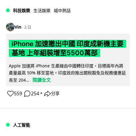
科技娛樂
生活娛樂
城中熱話
Vin
2 日
iPhone 加速撤出中國 印度成新機主要
基地 上年組裝增至5500萬部
Apple 加速將 iPhone 生產線由中國轉往印度，目標兩年內將
產量最高 50% 移至當地。印度政府推出關稅豁免及稅務優惠延
閱讀全文
長至 204...
559
254
分享
↗
人工智能