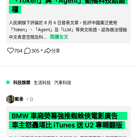
「Token」與「Agent」動搖科技話語
權
人民網旗下評論於 8 月 6 日發表文章，批評中國廣泛使用
「Token」、「Agent」及「LLM」等英文術語，認為做法侵蝕
閱讀全文
中文表意空間及科...
704
305
分享
↗
科技娛樂
生活科技
汽車科技
藍骨
1 日
BMW 車廂熒幕強推蜘蛛俠電影廣告
車主怒轟堪比 iTunes 送 U2 專輯翻版