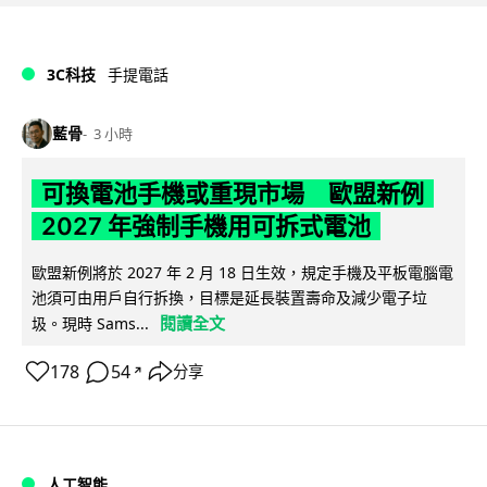
3C科技
手提電話
藍骨
3 小時
可換電池手機或重現市場 歐盟新例
2027 年強制手機用可拆式電池
歐盟新例將於 2027 年 2 月 18 日生效，規定手機及平板電腦電
池須可由用戶自行拆換，目標是延長裝置壽命及減少電子垃
閱讀全文
圾。現時 Sams...
178
54
分享
↗
人工智能