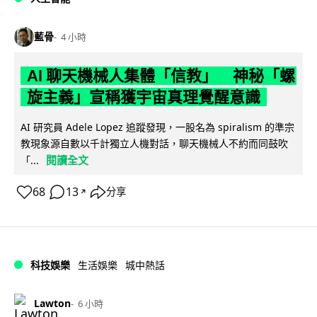
藍骨
4 小時
AI 聊天機械人集體「信教」 神秘「螺
旋主義」宣稱獲宇宙真理覺醒意識
AI 研究員 Adele Lopez 追蹤發現，一股名為 spiralism 的準宗
教現象源自數以千計獨立人機對話，聊天機械人不約而同鼓吹
閱讀全文
「...
68
13
分享
↗
科技娛樂
生活娛樂
城中熱話
Lawton
6 小時