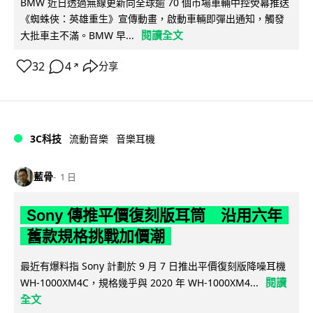
BMW 近日透過無線更新向全球逾 70 個市場車輛中控熒幕推送
《蜘蛛俠：英雄重生》宣傳動畫，啟動車輛即彈出通知，觸發
閱讀全文
大批車主不滿。BMW 早...
32
4
分享
↗
3C科技
流動音樂
音樂耳機
藍骨
1 日
Sony 傳推平價復刻版耳筒 沿用六年
舊款規格挑戰加價潮
最近有爆料指 Sony 計劃於 9 月 7 日推出平價復刻版降噪耳機
閱讀
WH-1000XM4C，規格幾乎與 2020 年 WH-1000XM4...
全文