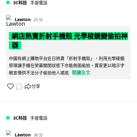
3C科技
手提電話
Lawton
25 分
網店熱賣折射手機殼 光學稜鏡變偷拍神
器
中國有網上購物平台近日熱賣「折射手機殼」，利用光學稜鏡
原理讓手機在熒幕關閉狀態下亦能側面偷拍，賣家更以暗示字
閱讀全文
眼宣傳供不法分子偷拍他人裙底
分享
3C科技
手提電話
Lawton
38 分