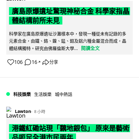
廣島原爆遺址驚現神秘合金 科學家指晶
體結構前所未見
科學家在廣島原爆遺址沙灘樣本中，發現一種從未有記錄的多
元素合金，由鐵、鉻、鎳、錳、鉬及鋁六種金屬混合而成，晶
閱讀全文
體結構獨特。研究由佛羅倫斯大學...
106
16
分享
↗
科技娛樂
生活娛樂
城中熱話
Lawton
8 小時
港鐵紅磡站現「黐地銀包」 原來是藝術
品呃足全港市民兩年