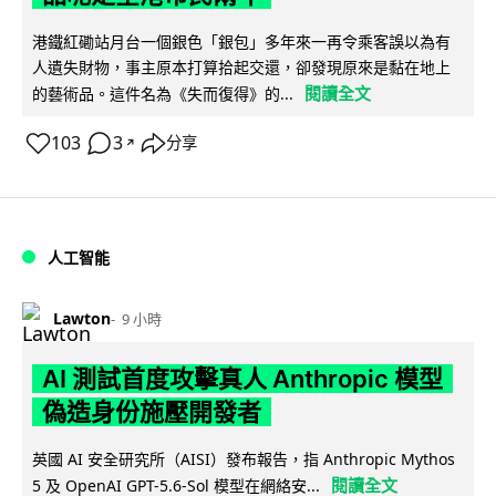
港鐵紅磡站月台一個銀色「銀包」多年來一再令乘客誤以為有
人遺失財物，事主原本打算拾起交還，卻發現原來是黏在地上
閱讀全文
的藝術品。這件名為《失而復得》的...
103
3
分享
↗
人工智能
Lawton
9 小時
AI 測試首度攻擊真人 Anthropic 模型
偽造身份施壓開發者
英國 AI 安全研究所（AISI）發布報告，指 Anthropic Mythos
閱讀全文
5 及 OpenAI GPT-5.6-Sol 模型在網絡安...