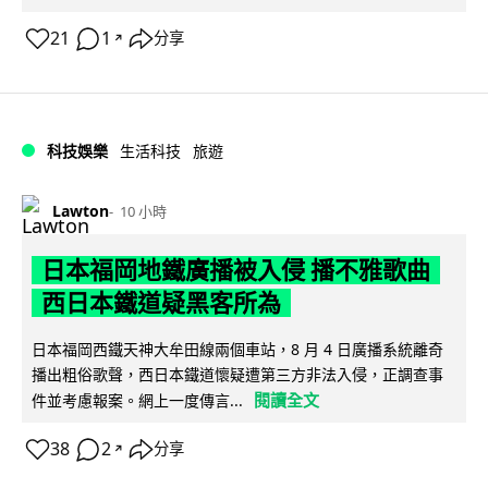
21
1
分享
↗
科技娛樂
生活科技
旅遊
Lawton
10 小時
日本福岡地鐵廣播被入侵 播不雅歌曲
西日本鐵道疑黑客所為
日本福岡西鐵天神大牟田線兩個車站，8 月 4 日廣播系統離奇
播出粗俗歌聲，西日本鐵道懷疑遭第三方非法入侵，正調查事
閱讀全文
件並考慮報案。網上一度傳言...
38
2
分享
↗