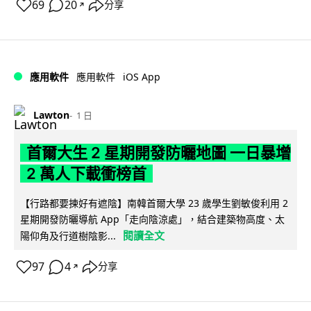
69
20
分享
↗
iOS App
應用軟件
應用軟件
Lawton
1 日
首爾大生 2 星期開發防曬地圖 一日暴增
2 萬人下載衝榜首
【行路都要揀好有遮陰】南韓首爾大學 23 歲學生劉敏俊利用 2
星期開發防曬導航 App「走向陰涼處」，結合建築物高度、太
閱讀全文
陽仰角及行道樹陰影...
97
4
分享
↗