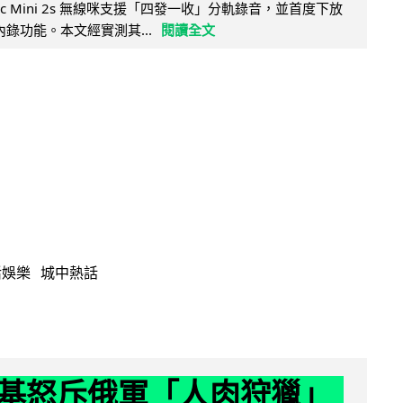
Mic Mini 2s 無線咪支援「四發一收」分軌錄音，並首度下放
 浮點內錄功能。本文經實測其...
閱讀全文
活娛樂
城中熱話
基怒斥俄軍「人肉狩獵」