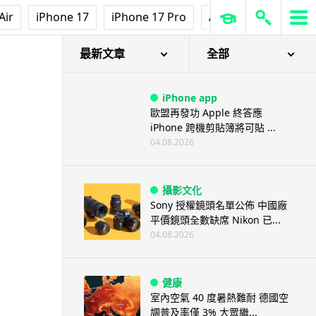
Air
iPhone 17
iPhone 17 Pro
AirPods Pro 3
Ap
最新文章
全部
iPhone app
歐盟再發功 Apple 終答應
iPhone 跨機剪貼簿將可貼 ...
04.08.2026
攝影文化
Sony 授權鏡頭名單公佈 中國廠
平價鏡頭全數缺席 Nikon 已...
04.08.2026
健康
室內空氣 40 度暑熱難耐 德國空
調普及率僅 3% 大眾繼...