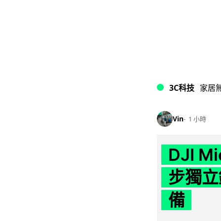
3C科技
家居
Vin
1 小時
DJI M
步獨立錄
備