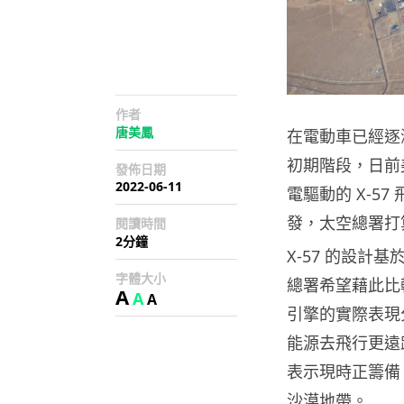
作者
唐美鳳
在電動車已經逐
初期階段，日前
發佈日期
2022-06-11
電驅動的 X-5
發，太空總署打算
閱讀時間
2分鐘
X-57 的設計
字體大小
總署希望藉此比
A
A
A
引擎的實際表現
能源去飛行更遠距
表示現時正籌備 
沙漠地帶。