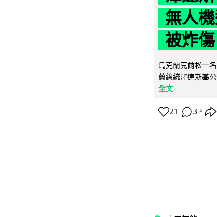
無人機
被炸傷
烏克蘭克爾松一名 
蘭總統澤連斯基公
全文
21
3
↗