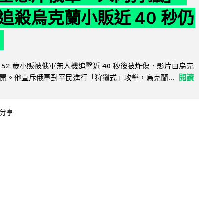
追殺烏克蘭小販近 40 秒仍
52 歲小販被俄軍無人機追擊近 40 秒後被炸傷，影片由烏克
開。他直斥俄軍對平民進行「狩獵式」攻擊，烏克蘭...
閱讀
分享