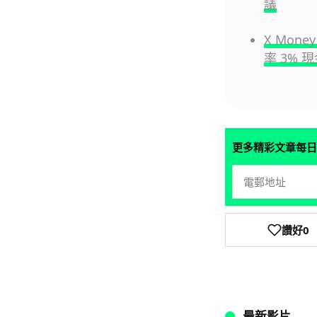
議
X Mone
率 3% 
更多精彩文章每日
讚好
0
最新影片