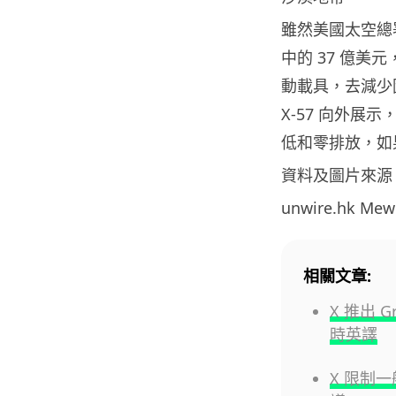
雖然美國太空總
中的 37 億
動載具，去減少
X-57 向外
低和零排放，如
資料及圖片來源
unwire.hk M
相關文章:
X 推出
時英譯
X 限制一