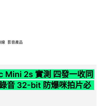
無線
影音產品
ic Mini 2s 實測 四發一收同
音 32-bit 防爆咪拍片必