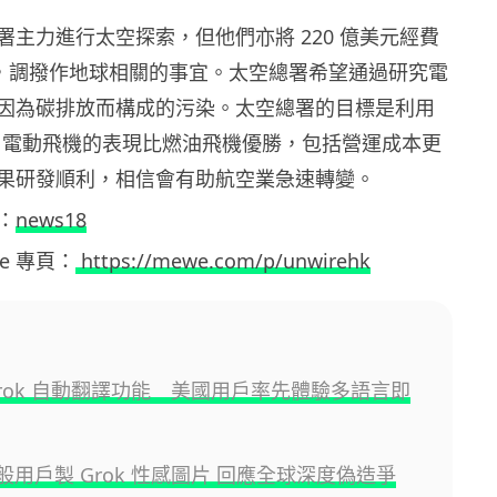
署主力進行太空探索，但他們亦將 220 億美元經費
美元，調撥作地球相關的事宜。太空總署希望通過研究電
因為碳排放而構成的污染。太空總署的目標是利用
展示，電動飛機的表現比燃油飛機優勝，包括營運成本更
果研發順利，相信會有助航空業急速轉變。
：
news18
ewe 專頁：
https://mewe.com/p/unwirehk
 Grok 自動翻譯功能 美國用戶率先體驗多語言即
般用戶製 Grok 性感圖片 回應全球深度偽造爭