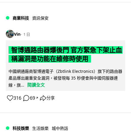
商業科技
資訊保安
Vin
1 日
智博通路由器爆後門 官方緊急下架止血
稱漏洞是功能在維修時使用
中國網通廠商智博通電子（Zbtlink Electronics）旗下的路由器
產品爆出嚴重安全漏洞，被發現每 35 秒便會與中國伺服器連
閱讀全文
線，旗...
316
69
分享
↗
科技娛樂
生活娛樂
城中熱話