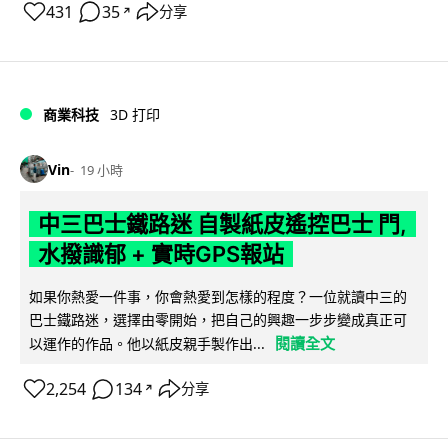
431
35
分享
↗
商業科技
3D 打印
Vin
19 小時
中三巴士鐵路迷 自製紙皮遙控巴士 門,
水撥識郁 + 實時GPS報站
如果你熱愛一件事，你會熱愛到怎樣的程度？一位就讀中三的
巴士鐵路迷，選擇由零開始，把自己的興趣一步步變成真正可
閱讀全文
以運作的作品。他以紙皮親手製作出...
2,254
134
分享
↗