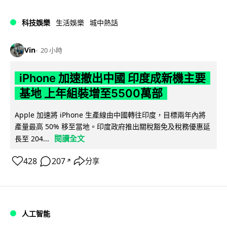
科技娛樂
生活娛樂
城中熱話
Vin
20 小時
iPhone 加速撤出中國 印度成新機主要
基地 上年組裝增至5500萬部
Apple 加速將 iPhone 生產線由中國轉往印度，目標兩年內將
產量最高 50% 移至當地。印度政府推出關稅豁免及稅務優惠延
閱讀全文
長至 204...
428
207
分享
↗
人工智能