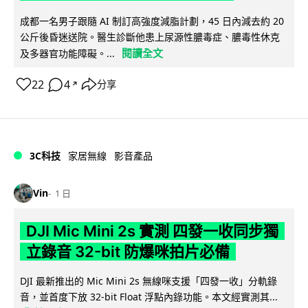
成都一名男子跟隨 AI 制訂高強度減脂計劃，45 日內減去約 20
公斤後昏迷送院。醫生診斷他患上尿源性膿毒症、膿毒性休克
閱讀全文
及多器官功能障礙。...
22
4
分享
↗
3C科技
家居無線
影音產品
Vin
1 日
DJI Mic Mini 2s 實測 四發一收同步獨
立錄音 32-bit 防爆咪拍片必備
DJI 最新推出的 Mic Mini 2s 無線咪支援「四發一收」分軌錄
音，並首度下放 32-bit Float 浮點內錄功能。本文經實測其...