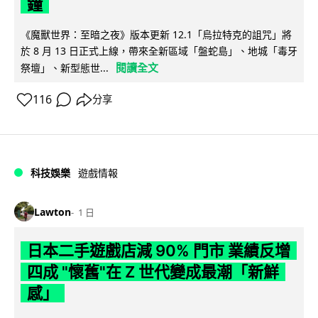
鐘
《魔獸世界：至暗之夜》版本更新 12.1「烏拉特克的詛咒」將
於 8 月 13 日正式上線，帶來全新區域「盤蛇島」、地城「毒牙
閱讀全文
祭壇」、新型態世...
116
分享
科技娛樂
遊戲情報
Lawton
1 日
日本二手遊戲店減 90% 門市 業績反增
四成 "懷舊"在 Z 世代變成最潮「新鮮
感」