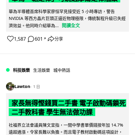
華為半導體首席科學家廖恒罕見接受近 5 小時專訪，警告
NVIDIA 等西方晶片巨頭正逼近物理極限，傳統製程升級已失經
閱讀全文
濟效益。他同時介紹華為...
1,587
601
分享
↗
科技娛樂
生活娛樂
城中熱話
Lawton
1 日
家長無得慳錢買二手書 電子啟動碼鎖死
二手教科書 學生無法做功課
社福界立法會議員陳文宜指，一間中學書單價錢按年加 14.7%
遠超通漲，令家長難以負擔。而且電子教材啟動碼這項設計，