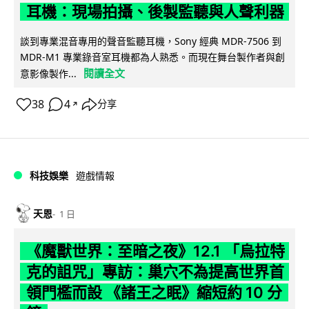
耳機：現場拍攝、後製監聽與人聲利器
談到專業混音專用的聲音監聽耳機，Sony 經典 MDR-7506 到
MDR-M1 專業錄音室耳機都為人熟悉。而現在舞台製作者與創
閱讀全文
意影像製作...
38
4
分享
↗
科技娛樂
遊戲情報
天恩
1 日
《魔獸世界：至暗之夜》12.1 「烏拉特
克的詛咒」專訪：巢穴不為提高世界首
領門檻而設 《諸王之眠》縮短約 10 分