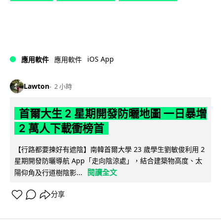
iOS App
應用軟件
應用軟件
Lawton
2 小時
首爾大生 2 星期開發防曬地圖 一日暴增
2 萬人下載衝榜首
【行路都要揀好有遮陰】南韓首爾大學 23 歲學生劉敏俊利用 2
星期開發防曬導航 App「走向陰涼處」，結合建築物高度、太
閱讀全文
陽仰角及行道樹陰影...
分享