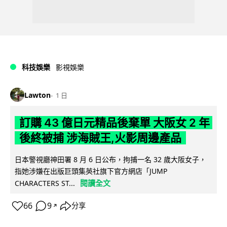
科技娛樂
影視娛樂
Lawton
1 日
訂購 43 億日元精品後棄單 大阪女 2 年
後終被捕 涉海賊王,火影周邊產品
日本警視廳神田署 8 月 6 日公布，拘捕一名 32 歲大阪女子，
指她涉嫌在出版巨頭集英社旗下官方網店「JUMP
閱讀全文
CHARACTERS ST...
66
9
分享
↗