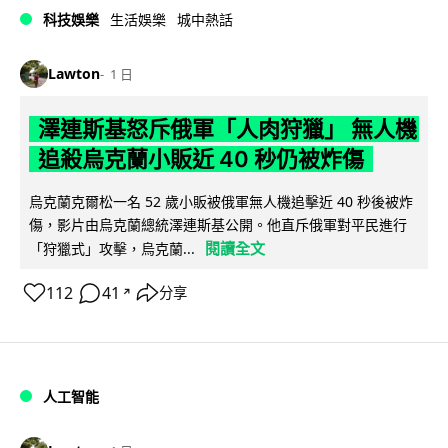
科技娛樂
生活娛樂
城中熱話
Lawton
1 日
澤連斯基怒斥俄軍「人肉狩獵」 無人機
追殺烏克蘭小販近 40 秒仍被炸傷
烏克蘭克爾松一名 52 歲小販被俄軍無人機追擊近 40 秒後被炸
傷，影片由烏克蘭總統澤連斯基公開。他直斥俄軍對平民進行
閱讀全文
「狩獵式」攻擊，烏克蘭...
112
41
分享
↗
人工智能