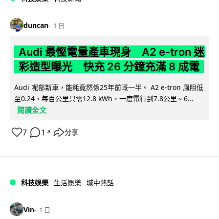
duncan
1 日
Audi 最慳電量產車現身 A2 e-tron 迷
彩造型曝光 快充 26 分鐘充滿 8 成電
Audi 呢部新車，能耗竟然係25年前嘅一半。 A2 e-tron 風阻低
至0.24，每百公里只需12.8 kWh，一度電行到7.8公里。6...
閱讀全文
7
1
分享
↗
科技娛樂
生活娛樂
城中熱話
Vin
1 日