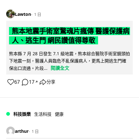
Lawton
1 日
熊本地震手術室驚魂片瘋傳 醫護保護病
人、逃生門 網民讚值得尊敬
熊本縣 7 月 28 日發生 7.1 級地震，熊本綜合醫院手術室鏡頭拍
下地震一刻，醫護人員臨危不亂保護病人，更馬上開逃生門確
閱讀全文
保出口流通。片段...
67
17
分享
↗
科技娛樂
生活科技
健康
arthur
1 日