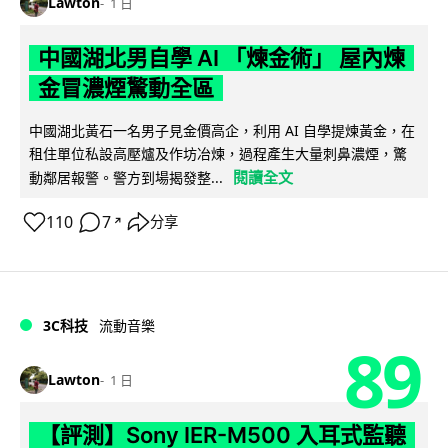
Lawton
1 日
中國湖北男自學 AI 「煉金術」 屋內煉
金冒濃煙驚動全區
中國湖北黃石一名男子見金價高企，利用 AI 自學提煉黃金，在
租住單位私設高壓爐及作坊冶煉，過程產生大量刺鼻濃煙，驚
閱讀全文
動鄰居報警。警方到場揭發整...
110
7
分享
↗
3C科技
流動音樂
89
Lawton
1 日
【評測】Sony IER-M500 入耳式監聽