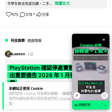
閱讀全文
令學生無法完成功課，二手...
975
378
分享
↗
×
科技娛樂
遊戲情報
Lawton
2 日
PlayStation 確認停產實體光碟 包裝印
出重要通告 2028 年 1 月後不出光碟遊
戲
本網站正使用 Cookie
Sony 已在 PS5 主機包裝加貼提示貼紙，重申官方 7 月已公布
我們使用 Cookie 改善網站體驗。 繼續使用
🎵
⛶
我們的網站即表示您同意我們的
Cookie 政
計劃：2028 年 1 月起停產新遊戲實體光碟。分析師預期 PS6
策
。
閱讀全文
因此...
📖 詳細評測
→