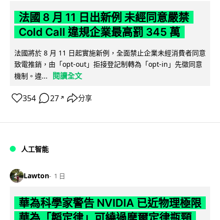
法國 8 月 11 日出新例 未經同意嚴禁
Cold Call 違規企業最高罰 345 萬
法國將於 8 月 11 日起實施新例，全面禁止企業未經消費者同意
致電推銷，由「opt-out」拒接登記制轉為「opt-in」先徵同意
閱讀全文
機制。違...
354
27
分享
↗
人工智能
Lawton
1 日
華為科學家警告 NVIDIA 已近物理極限
華為「韜定律」可繞過摩爾定律瓶頸