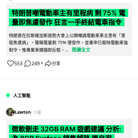
特朗普嘲電動車主有里程病 剩 75% 電
量即焦慮發作 狂言一手終結電車指令
特朗普在拉斯維加斯造勢大會上公開嘲諷電動車車主患有「里
程焦慮病」，聲稱電量剩 75% 便發作，並重申已廢除電動車強
閱讀全文
制令。惟專業車媒隨即反駁，...
553
249
分享
↗
人工智能
Lawton
1 日
微軟刪走 32GB RAM 遊戲建議 分析: