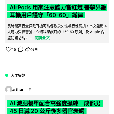
AirPods 用家注意聽力響紅燈 醫學界籲
耳機用戶謹守「60-60」鐵律
長時間高音量佩戴耳機可能導致永久性噪音性聽損。本文盤點 4
大聽力受損警號，介紹科學護耳的「60-60 原則」及 Apple 內
閱讀全文
置防護功能，...
18
分享
人工智能
arthur
1 日
AI 減肥餐單配合高強度操練 成都男
45 日減 20 公斤後多器官衰竭