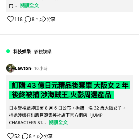
閱讀全文
門...
118
8
分享
↗
科技娛樂
影視娛樂
Lawton
10 小時
訂購 43 億日元精品後棄單 大阪女 2 年
後終被捕 涉海賊王,火影周邊產品
日本警視廳神田署 8 月 6 日公布，拘捕一名 32 歲大阪女子，
指她涉嫌在出版巨頭集英社旗下官方網店「JUMP
閱讀全文
CHARACTERS ST...
52
8
分享
↗