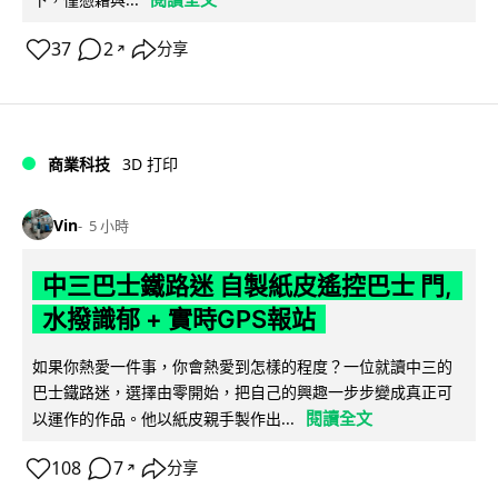
37
2
分享
↗
商業科技
3D 打印
Vin
5 小時
中三巴士鐵路迷 自製紙皮遙控巴士 門,
水撥識郁 + 實時GPS報站
如果你熱愛一件事，你會熱愛到怎樣的程度？一位就讀中三的
巴士鐵路迷，選擇由零開始，把自己的興趣一步步變成真正可
閱讀全文
以運作的作品。他以紙皮親手製作出...
108
7
分享
↗