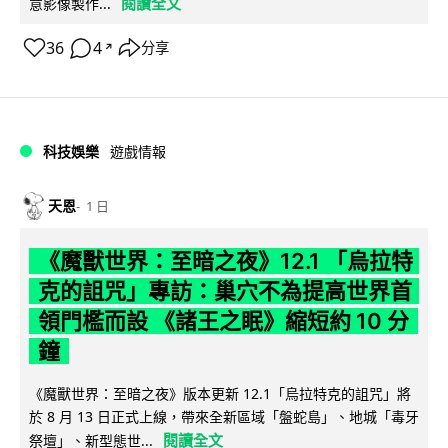
閱讀全文
意影像製作...
36
4
分享
↗
科技娛樂
遊戲情報
天恩
1 日
《魔獸世界：至暗之夜》12.1 「烏拉特
克的詛咒」專訪：巢穴不為提高世界首
領門檻而設 《諸王之眠》縮短約 10 分
鐘
《魔獸世界：至暗之夜》版本更新 12.1「烏拉特克的詛咒」將
於 8 月 13 日正式上線，帶來全新區域「盤蛇島」、地城「毒牙
閱讀全文
祭壇」、新型態世...