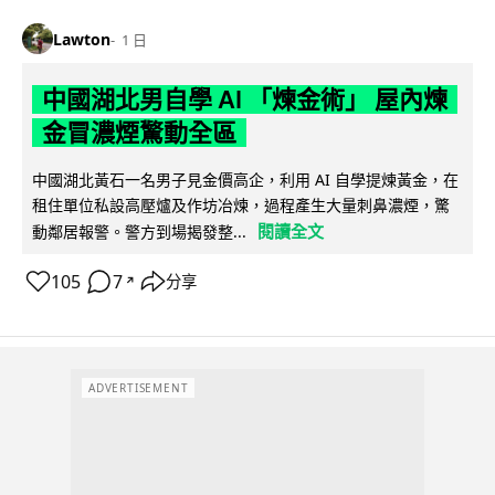
Lawton
1 日
中國湖北男自學 AI 「煉金術」 屋內煉
金冒濃煙驚動全區
中國湖北黃石一名男子見金價高企，利用 AI 自學提煉黃金，在
租住單位私設高壓爐及作坊冶煉，過程產生大量刺鼻濃煙，驚
閱讀全文
動鄰居報警。警方到場揭發整...
105
7
分享
↗
ADVERTISEMENT