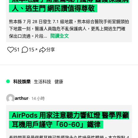
人、逃生門 網民讚值得尊敬
熊本縣 7 月 28 日發生 7.1 級地震，熊本綜合醫院手術室鏡頭拍
下地震一刻，醫護人員臨危不亂保護病人，更馬上開逃生門確
閱讀全文
保出口流通。片段...
51
15
分享
↗
科技娛樂
生活科技
健康
arthur
14 小時
AirPods 用家注意聽力響紅燈 醫學界籲
耳機用戶謹守「60-60」鐵律
長時間高音量佩戴耳機可能導致永久性噪音性聽損。本文盤點 4