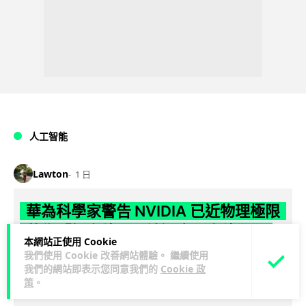
人工智能
Lawton
1 日
華為科學家警告 NVIDIA 已近物理極限
華為「韜定律」可繞過摩爾定律瓶頸
本網站正使用 Cookie
我們使用 Cookie 改善網站體驗。 繼續使用
華為半導體首席科學家廖恒罕見接受近 5 小時專訪，警告
我們的網站即表示您同意我們的
Cookie 政
NVIDIA 等西方晶片巨頭正逼近物理極限，傳統製程升級已失經
策
。
閱讀全文
濟效益。他同時介紹華為...