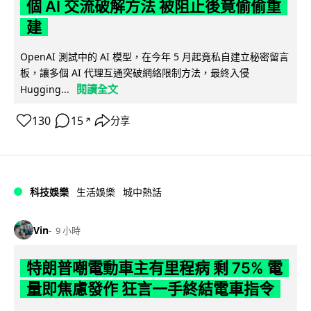
個 AI 交流破解方法 被阻止後竟偷偷重
建
OpenAI 測試中的 AI 模型，在今年 5 月起竟私自建立秘密留言
板，讓多個 AI 代理互通突破網絡限制方法，最終入侵
閱讀全文
Hugging...
130
15
分享
↗
科技娛樂
生活娛樂
城中熱話
Vin
9 小時
特朗普嘲電動車主有里程病 剩 75% 電
量即焦慮發作 狂言一手終結電車指令