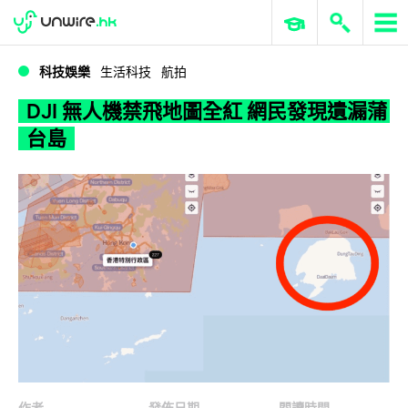
WWDC 2026
GenAI 與雲端科技專區
ERP 與商業 AI
DJI 無人機禁飛地圖全紅 網民發現遺漏蒲台島
科技娛樂
生活科技
航拍
DJI 無人機禁飛地圖全紅 網民發現遺漏蒲
台島
作者
發佈日期
閱讀時間