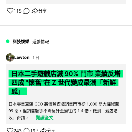
115
分享
科技娛樂
遊戲情報
Lawton
1 日
日本二手遊戲店減 90% 門市 業績反增
四成 "懷舊"在 Z 世代變成最潮「新鮮
感」
日本零售巨頭 GEO 將懷舊遊戲銷售門市從 1,000 間大幅減至
99 間，但銷售額卻不降反升至過往的 1.4 倍。做到「減店增
閱讀全文
收」奇蹟，...
243
19
分享
↗