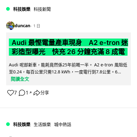
科技娛樂
科技新聞
duncan
1 日
Audi 最慳電量產車現身 A2 e-tron 迷
彩造型曝光 快充 26 分鐘充滿 8 成電
Audi 呢部新車，能耗竟然係25年前嘅一半。 A2 e-tron 風阻低
至0.24，每百公里只需12.8 kWh，一度電行到7.8公里。6...
閱讀全文
7
1
分享
↗
科技娛樂
生活娛樂
城中熱話