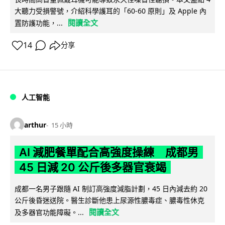
大聽力受損警號，介紹科學護耳的「60-60 原則」及 Apple 內
閱讀全文
置防護功能，...
14
分享
人工智能
arthur
15 小時
AI 減肥餐單配合高強度操練 成都男
45 日減 20 公斤後多器官衰竭
成都一名男子跟隨 AI 制訂高強度減脂計劃，45 日內減去約 20
公斤後昏迷送院。醫生診斷他患上尿源性膿毒症、膿毒性休克
閱讀全文
及多器官功能障礙。...