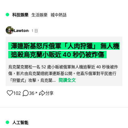
科技娛樂
生活娛樂
城中熱話
Lawton
1 日
澤連斯基怒斥俄軍「人肉狩獵」 無人機
追殺烏克蘭小販近 40 秒仍被炸傷
烏克蘭克爾松一名 52 歲小販被俄軍無人機追擊近 40 秒後被炸
傷，影片由烏克蘭總統澤連斯基公開。他直斥俄軍對平民進行
閱讀全文
「狩獵式」攻擊，烏克蘭...
102
36
分享
↗
人工智能