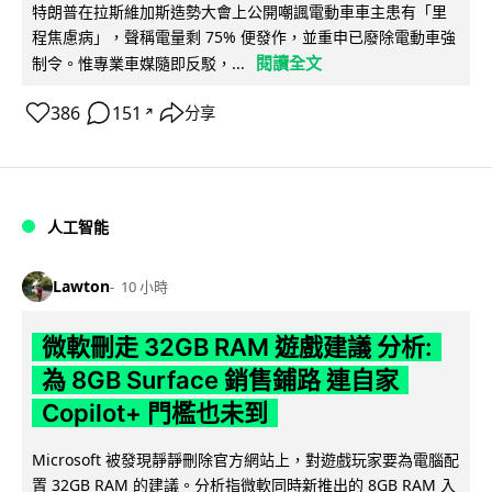
特朗普在拉斯維加斯造勢大會上公開嘲諷電動車車主患有「里
程焦慮病」，聲稱電量剩 75% 便發作，並重申已廢除電動車強
閱讀全文
制令。惟專業車媒隨即反駁，...
386
151
分享
↗
人工智能
Lawton
10 小時
微軟刪走 32GB RAM 遊戲建議 分析:
為 8GB Surface 銷售鋪路 連自家
Copilot+ 門檻也未到
Microsoft 被發現靜靜刪除官方網站上，對遊戲玩家要為電腦配
置 32GB RAM 的建議。分析指微軟同時新推出的 8GB RAM 入