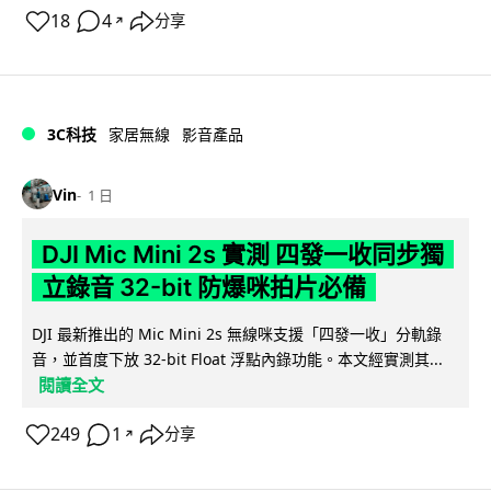
18
4
分享
↗
3C科技
家居無線
影音產品
Vin
1 日
DJI Mic Mini 2s 實測 四發一收同步獨
立錄音 32-bit 防爆咪拍片必備
DJI 最新推出的 Mic Mini 2s 無線咪支援「四發一收」分軌錄
音，並首度下放 32-bit Float 浮點內錄功能。本文經實測其...
閱讀全文
249
1
分享
↗