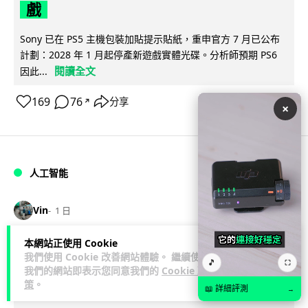
戲
Sony 已在 PS5 主機包裝加貼提示貼紙，重申官方 7 月已公布
計劃：2028 年 1 月起停產新遊戲實體光碟。分析師預期 PS6
閱讀全文
因此...
169
76
分享
↗
×
人工智能
Vin
1 日
本網站正使用 Cookie
Samsung 展示 Galaxy AI 新方向 未來
我們使用 Cookie 改善網站體驗。 繼續使用
🎵
⛶
手機毋須輸入文字 轉向 Agent 全自動操
我們的網站即表示您同意我們的
Cookie 政
策
。
作
📖 詳細評測
→