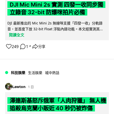
DJI Mic Mini 2s 實測 四發一收同步獨
立錄音 32-bit 防爆咪拍片必備
DJI 最新推出的 Mic Mini 2s 無線咪支援「四發一收」分軌錄
音，並首度下放 32-bit Float 浮點內錄功能。本文經實測其...
閱讀全文
249
1
分享
↗
科技娛樂
生活娛樂
城中熱話
Lawton
1 日
澤連斯基怒斥俄軍「人肉狩獵」 無人機
追殺烏克蘭小販近 40 秒仍被炸傷