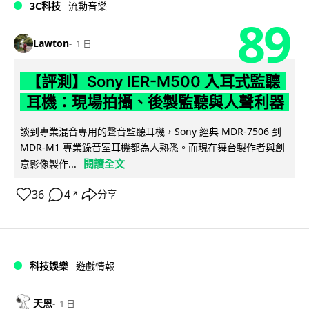
3C科技
流動音樂
89
Lawton
1 日
【評測】Sony IER-M500 入耳式監聽
耳機：現場拍攝、後製監聽與人聲利器
談到專業混音專用的聲音監聽耳機，Sony 經典 MDR-7506 到
MDR-M1 專業錄音室耳機都為人熟悉。而現在舞台製作者與創
閱讀全文
意影像製作...
36
4
分享
↗
科技娛樂
遊戲情報
天恩
1 日