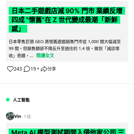
日本二手遊戲店減 90% 門市 業績反增
四成 "懷舊"在 Z 世代變成最潮「新鮮
感」
日本零售巨頭 GEO 將懷舊遊戲銷售門市從 1,000 間大幅減至
99 間，但銷售額卻不降反升至過往的 1.4 倍。做到「減店增
閱讀全文
收」奇蹟，...
243
19
分享
↗
人工智能
Vin
1 日
Meta AI 模型測試期間入侵他家公司 三