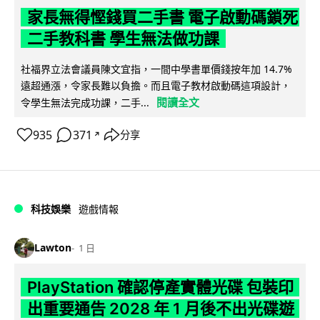
家長無得慳錢買二手書 電子啟動碼鎖死
二手教科書 學生無法做功課
社福界立法會議員陳文宜指，一間中學書單價錢按年加 14.7%
遠超通漲，令家長難以負擔。而且電子教材啟動碼這項設計，
閱讀全文
令學生無法完成功課，二手...
935
371
分享
↗
科技娛樂
遊戲情報
Lawton
1 日
PlayStation 確認停產實體光碟 包裝印
出重要通告 2028 年 1 月後不出光碟遊