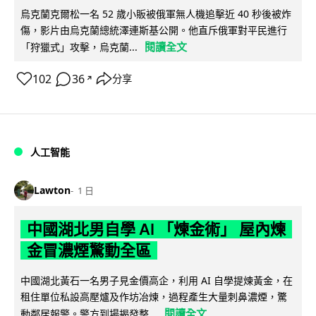
烏克蘭克爾松一名 52 歲小販被俄軍無人機追擊近 40 秒後被炸
傷，影片由烏克蘭總統澤連斯基公開。他直斥俄軍對平民進行
閱讀全文
「狩獵式」攻擊，烏克蘭...
102
36
分享
↗
人工智能
Lawton
1 日
中國湖北男自學 AI 「煉金術」 屋內煉
金冒濃煙驚動全區
中國湖北黃石一名男子見金價高企，利用 AI 自學提煉黃金，在
租住單位私設高壓爐及作坊冶煉，過程產生大量刺鼻濃煙，驚
閱讀全文
動鄰居報警。警方到場揭發整...