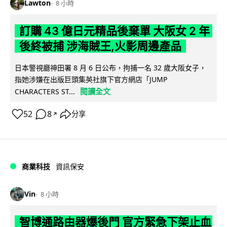
Lawton
8 小時
訂購 43 億日元精品後棄單 大阪女 2 年
後終被捕 涉海賊王,火影周邊產品
日本警視廳神田署 8 月 6 日公布，拘捕一名 32 歲大阪女子，
指她涉嫌在出版巨頭集英社旗下官方網店「JUMP
閱讀全文
CHARACTERS ST...
52
8
分享
↗
商業科技
資訊保安
Vin
8 小時
智博通路由器爆後門 官方緊急下架止血