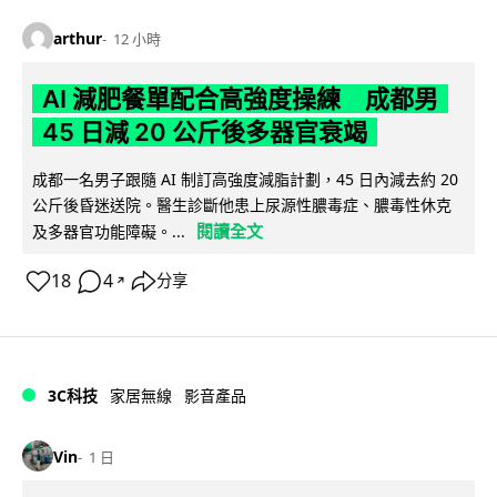
arthur
12 小時
AI 減肥餐單配合高強度操練 成都男
45 日減 20 公斤後多器官衰竭
成都一名男子跟隨 AI 制訂高強度減脂計劃，45 日內減去約 20
公斤後昏迷送院。醫生診斷他患上尿源性膿毒症、膿毒性休克
閱讀全文
及多器官功能障礙。...
18
4
分享
↗
3C科技
家居無線
影音產品
Vin
1 日