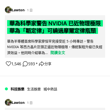
Lawton
1 日
華為科學家警告 NVIDIA 已近物理極限
華為「韜定律」可繞過摩爾定律瓶頸
華為半導體首席科學家廖恒罕見接受近 5 小時專訪，警告
NVIDIA 等西方晶片巨頭正逼近物理極限，傳統製程升級已失經
閱讀全文
濟效益。他同時介紹華為...
1,546
593
分享
↗
科技娛樂
生活娛樂
城中熱話
Lawton
1 日