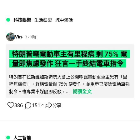
科技娛樂
生活娛樂
城中熱話
Vin
7 小時
特朗普嘲電動車主有里程病 剩 75% 電
量即焦慮發作 狂言一手終結電車指令
特朗普在拉斯維加斯造勢大會上公開嘲諷電動車車主患有「里
程焦慮病」，聲稱電量剩 75% 便發作，並重申已廢除電動車強
閱讀全文
制令。惟專業車媒隨即反駁，...
386
151
分享
↗
人工智能