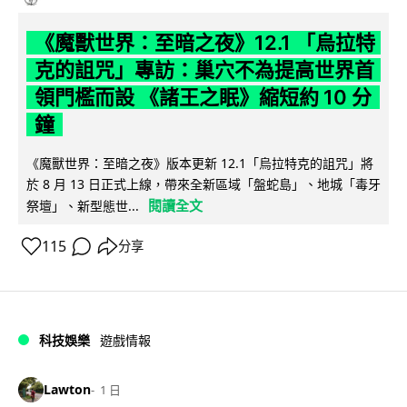
《魔獸世界：至暗之夜》12.1 「烏拉特
克的詛咒」專訪：巢穴不為提高世界首
領門檻而設 《諸王之眠》縮短約 10 分
鐘
《魔獸世界：至暗之夜》版本更新 12.1「烏拉特克的詛咒」將
於 8 月 13 日正式上線，帶來全新區域「盤蛇島」、地城「毒牙
閱讀全文
祭壇」、新型態世...
115
分享
科技娛樂
遊戲情報
Lawton
1 日