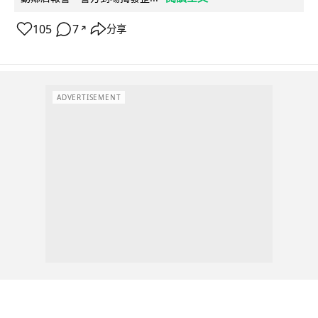
105
7
分享
↗
ADVERTISEMENT