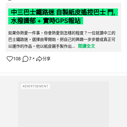
中三巴士鐵路迷 自製紙皮遙控巴士 門,
水撥識郁 + 實時GPS報站
如果你熱愛一件事，你會熱愛到怎樣的程度？一位就讀中三的
巴士鐵路迷，選擇由零開始，把自己的興趣一步步變成真正可
閱讀全文
以運作的作品。他以紙皮親手製作出...
108
7
分享
↗
ADVERTISEMENT