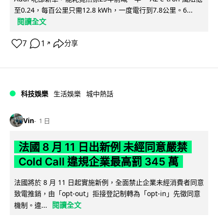
至0.24，每百公里只需12.8 kWh，一度電行到7.8公里。6...
閱讀全文
7
1
分享
↗
科技娛樂
生活娛樂
城中熱話
Vin
1 日
法國 8 月 11 日出新例 未經同意嚴禁
Cold Call 違規企業最高罰 345 萬
法國將於 8 月 11 日起實施新例，全面禁止企業未經消費者同意
致電推銷，由「opt-out」拒接登記制轉為「opt-in」先徵同意
閱讀全文
機制。違...