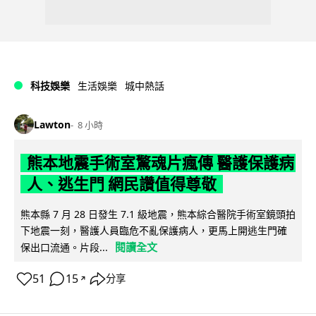
科技娛樂
生活娛樂
城中熱話
Lawton
8 小時
熊本地震手術室驚魂片瘋傳 醫護保護病
人、逃生門 網民讚值得尊敬
熊本縣 7 月 28 日發生 7.1 級地震，熊本綜合醫院手術室鏡頭拍
下地震一刻，醫護人員臨危不亂保護病人，更馬上開逃生門確
閱讀全文
保出口流通。片段...
51
15
分享
↗