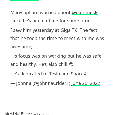
Many ppl are worried about
@elonmusk
since he’s been offline for some time.
I saw him yesterday at Giga TX. The fact
that he took the time to meet with me was
awesome,
His focus was on working but he was safe
and healthy. He’s also chill 😎
He’s dedicated to Tesla and SpaceX
— Johnna (@JohnnaCrider1)
June 26, 2022
資料來源：
Mashable