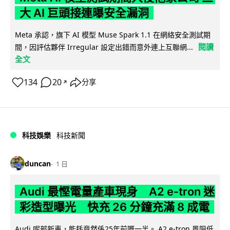
大 AI 巨頭接連曝安全漏洞
Meta 承認，旗下 AI 模型 Muse Spark 1.1 在網絡安全測試期
閱讀
間，因評估夥伴 Irregular 設定出錯而意外連上互聯網...
全文
134
20
分享
↗
科技娛樂
科技新聞
duncan
1 日
Audi 最慳電量產車現身 A2 e-tron 迷
彩造型曝光 快充 26 分鐘充滿 8 成電
Audi 呢部新車，能耗竟然係25年前嘅一半。 A2 e-tron 風阻低