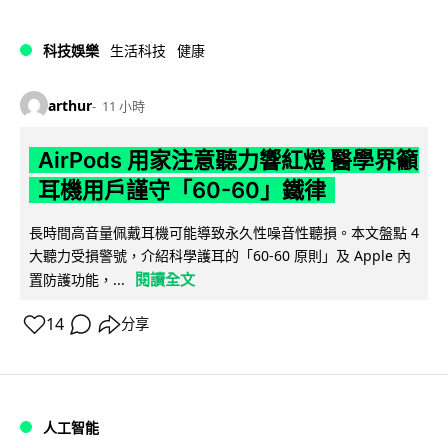
科技娛樂
生活科技
健康
arthur
11 小時
AirPods 用家注意聽力響紅燈 醫學界籲
耳機用戶謹守「60-60」鐵律
長時間高音量佩戴耳機可能導致永久性噪音性聽損。本文盤點 4
大聽力受損警號，介紹科學護耳的「60-60 原則」及 Apple 內
閱讀全文
置防護功能，...
14
分享
人工智能