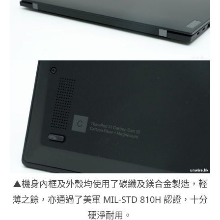
▲機身內框及外殼均使用了碳纖及鎂合金製造，輕
薄之餘，亦通過了美軍 MIL-STD 810H 認證，十分
硬淨耐用。