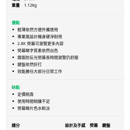
重量
1.12kg
優點
輕薄依然方便外攜使用
專業風設計機身硬淨耐用
2.8K 熒幕可瀏覽更多內容
熒幕睇字質素依然出色
霧面防反光熒幕長時間瀏覽仍舒服
鍵盤依然好打
效能勝任大部分日常工作
缺點
定價稍貴
使用時間稍嫌不足
熒幕睇片色水較淡
總分
設計及手感
熒幕
鍵盤