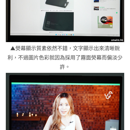
▲熒幕顯示質素依然不錯，文字顯示出來清晰銳
利，不過圖片色彩就因為採用了霧面熒幕而偏淡少
許。