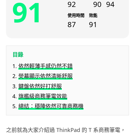
91
92
90
94
使用時間
效能
87
91
目錄
依然輕薄手感仍然不錯
熒幕顯示依然清晰舒服
鍵盤依然好打舒服
旗艦級商務筆電效能
總結：穩陣依然可靠商務機
之前就為大家介紹過 ThinkPad 的 T 系商務筆電，