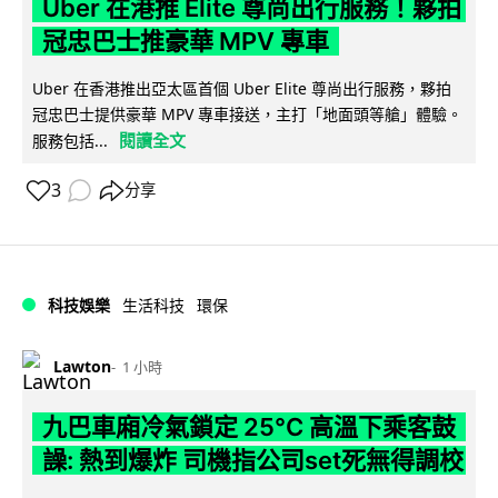
Uber 在港推 Elite 尊尚出行服務！夥拍
冠忠巴士推豪華 MPV 專車
Uber 在香港推出亞太區首個 Uber Elite 尊尚出行服務，夥拍
冠忠巴士提供豪華 MPV 專車接送，主打「地面頭等艙」體驗。
閱讀全文
服務包括...
3
分享
科技娛樂
生活科技
環保
Lawton
1 小時
九巴車廂冷氣鎖定 25°C 高溫下乘客鼓
譟: 熱到爆炸 司機指公司set死無得調校