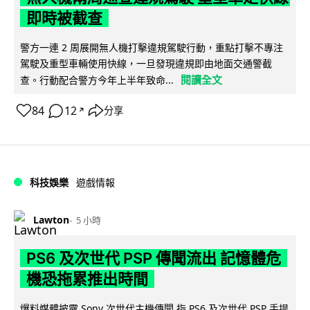
即時被截查
警方一連 2 周展開無人機打擊違規駕駛行動，重點打擊不專注
駕駛及重型車輛使用快線，一旦發現違規即由地面交通警截
閱讀全文
查。行動配合警方今年上半年致命...
84
12
分享
↗
科技娛樂
遊戲情報
Lawton
5 小時
PS6 及次世代 PSP 傳聞流出 記憶體危
機恐拖累推出時間
爆料媒體披露 Sony 次世代主機傳聞,指 PS6 及次世代 PSP 手提