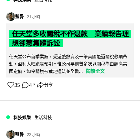
藍骨
21 小時
任天堂多收關稅不作退款 業績報告理
想卻惹集體訴訟
任天堂公布首季業績，受遊戲熱賣及一筆美國退還關稅款項帶
動，盈利大幅跑贏預期。惟公司早前曾多次以關稅為由調高美
閱讀全文
國定價，如今關稅被裁定違法並全數...
35
4
分享
↗
科技娛樂
生活科技
藍骨
22 小時