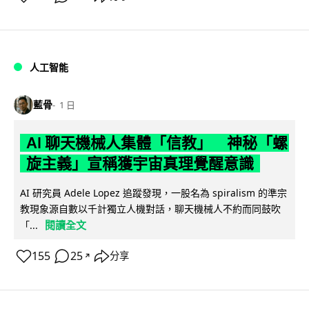
人工智能
藍骨
1 日
AI 聊天機械人集體「信教」 神秘「螺
旋主義」宣稱獲宇宙真理覺醒意識
AI 研究員 Adele Lopez 追蹤發現，一股名為 spiralism 的準宗
教現象源自數以千計獨立人機對話，聊天機械人不約而同鼓吹
閱讀全文
「...
155
25
分享
↗