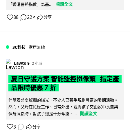
閱讀全文
「香港暑熱指數」為基...
88
22
分享
↗
3C科技
家居無線
Lawton
2 小時
夏日守護方案 智能監控攝像頭 指定產
品限時優惠 7 折
伴隨着盛夏燦爛的陽光，不少人已著手規劃豐富的暑期活動。
然而，父母在忙碌工作、日常外出，或將孩子交由家中長輩與
閱讀全文
保母照顧時，對孩子總是十分牽掛。...
3
分享