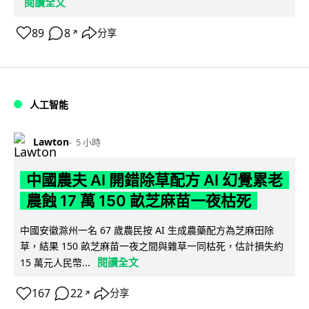
閱讀全文
89
8
分享
↗
人工智能
Lawton
5 小時
中國農夫 AI 開錯除草配方 AI 幻覺累老
農蝕 17 萬 150 畝芝麻苗一夜枯死
中國安徽滁州一名 67 歲農民按 AI 生成農藥配方為芝麻田除
草，結果 150 畝芝麻苗一夜之間與雜草一同枯死，估計損失約
閱讀全文
15 萬元人民幣...
167
22
分享
↗