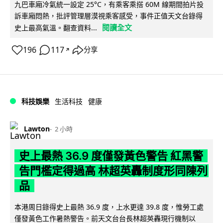
九巴車廂冷氣統一設定 25°C，有乘客乘搭 60M 線期間拍片投
訴車廂悶熱，批評管理層漠視乘客感受，事件正值天文台錄得
閱讀全文
史上最高氣溫。翻查資料...
196
117
分享
↗
科技娛樂
生活科技
健康
Lawton
2 小時
史上最熱 36.9 度僅發黃色警告 紅黑警
告門檻定得過高 林超英轟制度形同陳列
品
本港周日錄得史上最熱 36.9 度，上水更達 39.8 度，惟勞工處
僅發黃色工作暑熱警告。前天文台台長林超英轟現行機制以