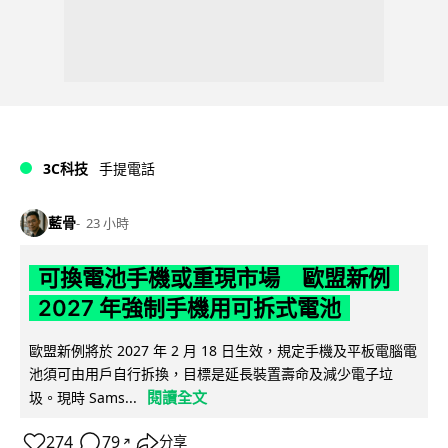
3C科技
手提電話
藍骨
23 小時
可換電池手機或重現市場 歐盟新例
2027 年強制手機用可拆式電池
歐盟新例將於 2027 年 2 月 18 日生效，規定手機及平板電腦電
池須可由用戶自行拆換，目標是延長裝置壽命及減少電子垃
閱讀全文
圾。現時 Sams...
274
79
分享
↗