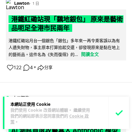
Lawton
1 日
港鐵紅磡站現「黐地銀包」 原來是藝術
品呃足全港市民兩年
港鐵紅磡站月台一個銀色「銀包」多年來一再令乘客誤以為有
人遺失財物，事主原本打算拾起交還，卻發現原來是黏在地上
閱讀全文
的藝術品。這件名為《失而復得》的...
122
4
分享
↗
人工智能
本網站正使用 Cookie
我們使用 Cookie 改善網站體驗。 繼續使用
Lawton
1 日
我們的網站即表示您同意我們的
Cookie 政
策
。
AI 測試首度攻擊真人 Anthropic 模型