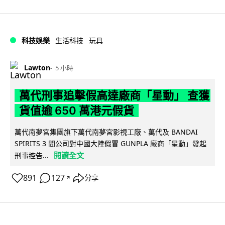
科技娛樂
生活科技
玩具
Lawton
5 小時
萬代刑事追擊假高達廠商「星動」 查獲
貨值逾 650 萬港元假貨
萬代南夢宮集團旗下萬代南夢宮影視工廠、萬代及 BANDAI
SPIRITS 3 間公司對中國大陸假冒 GUNPLA 廠商「星動」發起
閱讀全文
刑事控告...
891
127
分享
↗