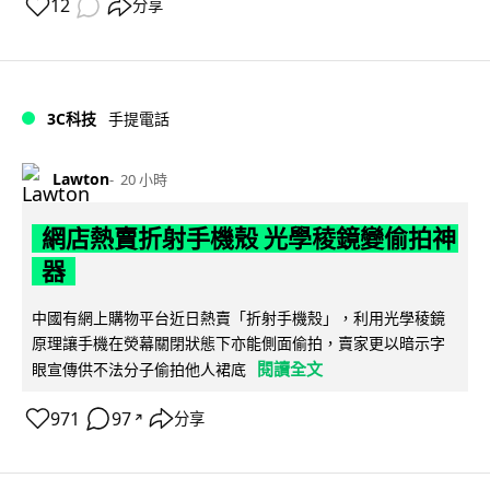
12
分享
3C科技
手提電話
Lawton
20 小時
網店熱賣折射手機殼 光學稜鏡變偷拍神
器
中國有網上購物平台近日熱賣「折射手機殼」，利用光學稜鏡
原理讓手機在熒幕關閉狀態下亦能側面偷拍，賣家更以暗示字
閱讀全文
眼宣傳供不法分子偷拍他人裙底
971
97
分享
↗