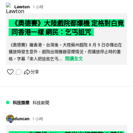
Lawton
1 小時
《奧德賽》大陸戲院都爆機 定格對白竟
同香港一樣 網民：乞丐詛咒
《奧德賽》繼香港、台灣後，大陸蘇州戲院 8 月 9 日亦傳出在
播放時發生意外，戲院出現機器冒煙情況，而播放停止時的畫
閱讀全文
格，字幕「來人把這些乞丐...
分享
科技娛樂
科技新聞
duncan
1 小時