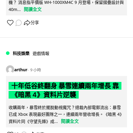
機？ 消息指平價版 WH-1000XM4C 9 月登場，保留摺疊設計與
閱讀全文
40m...
分享
科技娛樂
遊戲情報
arthur
9 小時
十年低谷終翻身 暴雪連續兩年增長 靠
《暗黑 4》資料片逆襲
收購兩年，暴雪終於擺脫動視魔咒？總裁內部電郵流出：暴雪
已成 Xbox 表現最好團隊之一，連續兩年營收增長。《暗黑 4》
閱讀全文
資料片同《守望先鋒》成...