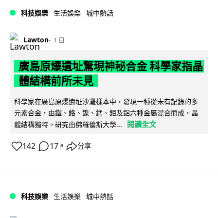
科技娛樂
生活娛樂
城中熱話
Lawton
1 日
廣島原爆遺址驚現神秘合金 科學家指晶
體結構前所未見
科學家在廣島原爆遺址沙灘樣本中，發現一種從未有記錄的多
元素合金，由鐵、鉻、鎳、錳、鉬及鋁六種金屬混合而成，晶
閱讀全文
體結構獨特。研究由佛羅倫斯大學...
142
17
分享
↗
科技娛樂
生活娛樂
城中熱話