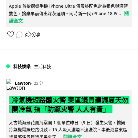
Apple 首款摺疊手機 iPhone Ultra 傳最終配色定為銀色與深藍
閱
雙色，捨棄早前傳出深灰選項。同時新一代 iPhone 18 Pr...
讀全文
分享
科技娛樂
生活科技
Lawton
23 分
冷氣機短路釀火警 東區議員建議夏天勿
開冷氣 指「防範火警 人人有責」
太古城海景花園海棠閣 1 個單位昨日（9 日）發生火警，懷疑
冷氣機電線短路引致，15 人吸入濃煙不適送院。事後港島東區
閱讀全文
議員郭浩景建議居民夏天...