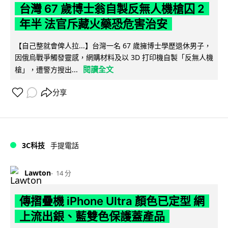
台灣 67 歲博士翁自製反無人機槍囚 2
年半 法官斥藏火藥恐危害治安
【自己整就會俾人拉...】台灣一名 67 歲擁博士學歷退休男子，
因俄烏戰爭觸發靈感，網購材料及以 3D 打印機自製「反無人機
閱讀全文
槍」，遭警方搜出...
分享
3C科技
手提電話
Lawton
14 分
傳摺疊機 iPhone Ultra 顏色已定型 網
上流出銀、藍雙色保護蓋產品