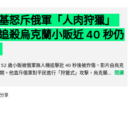
基怒斥俄軍「人肉狩獵」
追殺烏克蘭小販近 40 秒仍
52 歲小販被俄軍無人機追擊近 40 秒後被炸傷，影片由烏克
開。他直斥俄軍對平民進行「狩獵式」攻擊，烏克蘭...
閱讀
分享