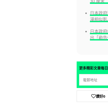
30 厘
日本政府要
漫相似影
日本政府
出「勸告
更多精彩文章每日
讚好
0