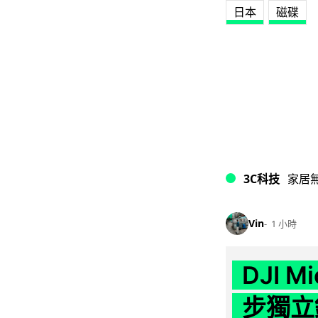
日本
磁碟
3C科技
家居
Vin
1 小時
DJI M
步獨立錄