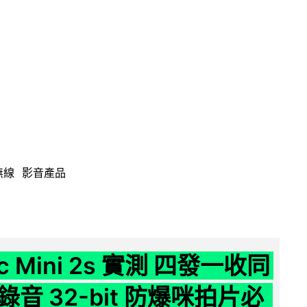
無線
影音產品
ic Mini 2s 實測 四發一收同
音 32-bit 防爆咪拍片必