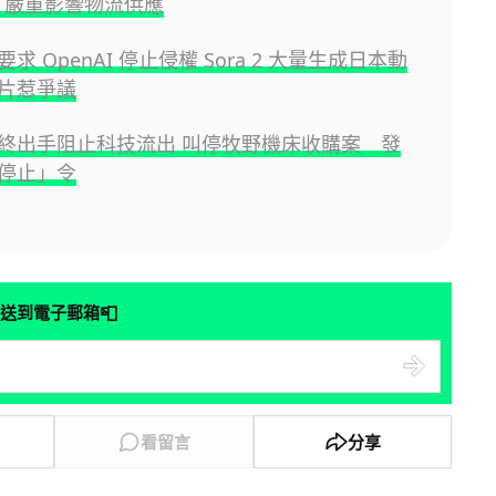
米 嚴重影響物流供應
求 OpenAI 停止侵權 Sora 2 大量生成日本動
片惹爭議
終出手阻止科技流出 叫停牧野機床收購案 發
停止」令
📮
送到電子郵箱
看留言
分享