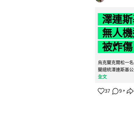
澤連斯
無人機
被炸傷
烏克蘭克爾松一名 
蘭總統澤連斯基公
全文
37
9
↗