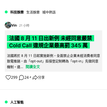
科技娛樂
生活娛樂
城中熱話
Vin
21 小時
法國 8 月 11 日出新例 未經同意嚴禁
Cold Call 違規企業最高罰 345 萬
法國將於 8 月 11 日起實施新例，全面禁止企業未經消費者同意
致電推銷，由「opt-out」拒接登記制轉為「opt-in」先徵同意
閱讀全文
機制。違...
299
24
分享
↗
人工智能