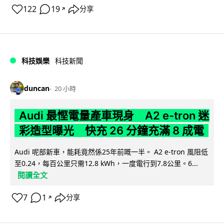
122
19
分享
↗
科技娛樂
科技新聞
duncan
20 小時
Audi 最慳電量產車現身 A2 e-tron 迷
彩造型曝光 快充 26 分鐘充滿 8 成電
Audi 呢部新車，能耗竟然係25年前嘅一半。 A2 e-tron 風阻低
至0.24，每百公里只需12.8 kWh，一度電行到7.8公里。6...
閱讀全文
7
1
分享
↗