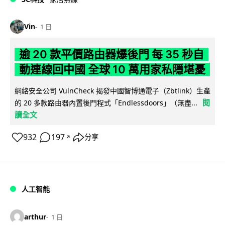
Vin
1 日
逾 20 款平價路由器爆後門 每 35 秒自
動連線回中國 全球 10 萬用家私隱堪憂
網絡安全公司 VulnCheck 揭發中國智博通電子（Zbtlink）生產
閱
的 20 多款路由器內置後門程式「Endlessdoors」（無盡...
讀全文
932
197
分享
↗
人工智能
arthur
1 日