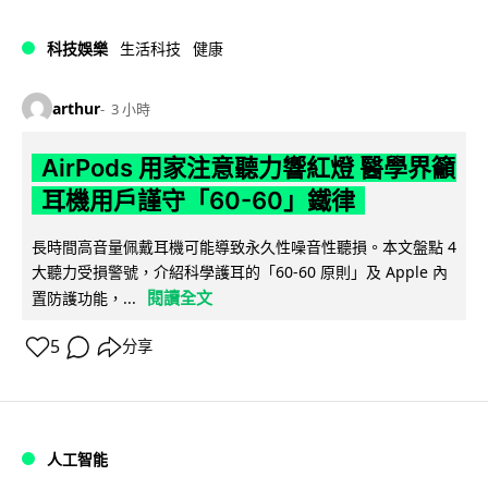
科技娛樂
生活科技
健康
arthur
3 小時
AirPods 用家注意聽力響紅燈 醫學界籲
耳機用戶謹守「60-60」鐵律
長時間高音量佩戴耳機可能導致永久性噪音性聽損。本文盤點 4
大聽力受損警號，介紹科學護耳的「60-60 原則」及 Apple 內
閱讀全文
置防護功能，...
5
分享
人工智能