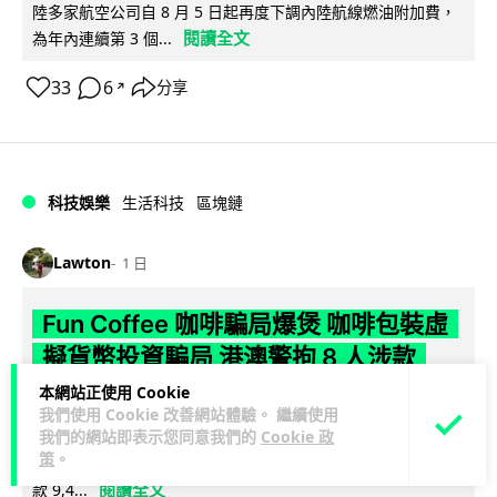
陸多家航空公司自 8 月 5 日起再度下調內陸航線燃油附加費，
閱讀全文
為年內連續第 3 個...
33
6
分享
↗
科技娛樂
生活科技
區塊鏈
Lawton
1 日
Fun Coffee 咖啡騙局爆煲 咖啡包裝虛
擬貨幣投資騙局 港澳警拘 8 人涉款
9,400 萬元
本網站正使用 Cookie
我們使用 Cookie 改善網站體驗。 繼續使用
我們的網站即表示您同意我們的
Cookie 政
香港警方聯同澳門司警搗破以養生咖啡生意包裝的虛擬貨幣投
策
。
資騙局 Fun Coffee，兩地共拘捕 8 人，接獲逾 200 宗舉報，涉
閱讀全文
款 9,4...