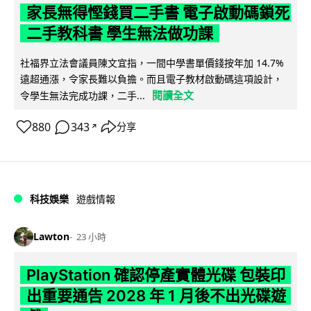
家長無得慳錢買二手書 電子啟動碼鎖死
二手教科書 學生無法做功課
社福界立法會議員陳文宜指，一間中學書單價錢按年加 14.7%
遠超通漲，令家長難以負擔。而且電子教材啟動碼這項設計，
閱讀全文
令學生無法完成功課，二手...
880
343
分享
↗
科技娛樂
遊戲情報
Lawton
23 小時
PlayStation 確認停產實體光碟 包裝印
出重要通告 2028 年 1 月後不出光碟遊