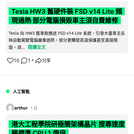
Tesla HW3 舊硬件裝 FSD v14 Lite 頻
現過熱 部分電腦損毀車主須自費維修
Tesla 向 HW3 舊車款推送 FSD v14 Lite 系統，引發大量車主反
映自動駕駛電腦嚴重過熱，部分更觸發高溫保護甚至直接燒
閱讀全文
毀，須...
10
1
分享
↗
人工智能
arthur
1 日
港大工程學院研極簡架構晶片 搜尋速度
勝標準 CPU 1 億倍