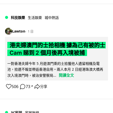
科技娛樂
生活娛樂
城中熱話
Lawton
1 日
港夫婦澳門的士拾相機 據為己有被的士
Cam 睇到 2 個月後再入境被捕
一對香港夫婦今年 5 月遊澳門乘的士拾獲他人遺留相機及電
池，拾遺不報並帶返香港自用。兩人本月 2 日經港珠澳大橋再
閱讀全文
次入境澳門時，被治安警察局...
506
73
分享
↗
3C科技
家居無線