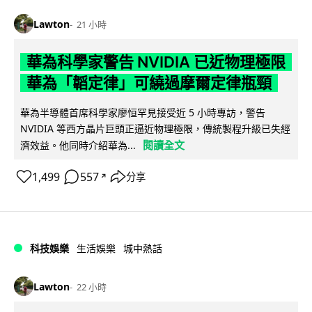
Lawton
21 小時
華為科學家警告 NVIDIA 已近物理極限
華為「韜定律」可繞過摩爾定律瓶頸
華為半導體首席科學家廖恒罕見接受近 5 小時專訪，警告
NVIDIA 等西方晶片巨頭正逼近物理極限，傳統製程升級已失經
閱讀全文
濟效益。他同時介紹華為...
1,499
557
分享
↗
科技娛樂
生活娛樂
城中熱話
Lawton
22 小時