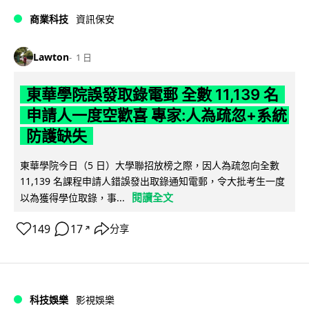
商業科技
資訊保安
Lawton
1 日
東華學院誤發取錄電郵 全數 11,139 名
申請人一度空歡喜 專家:人為疏忽+系統
防護缺失
東華學院今日（5 日）大學聯招放榜之際，因人為疏忽向全數
11,139 名課程申請人錯誤發出取錄通知電郵，令大批考生一度
閱讀全文
以為獲得學位取錄，事...
149
17
分享
↗
科技娛樂
影視娛樂