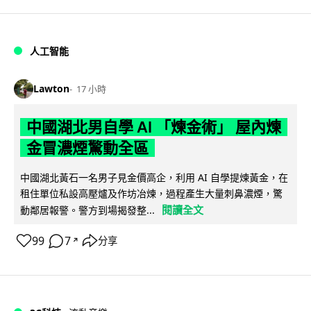
人工智能
Lawton
17 小時
中國湖北男自學 AI 「煉金術」 屋內煉
金冒濃煙驚動全區
中國湖北黃石一名男子見金價高企，利用 AI 自學提煉黃金，在
租住單位私設高壓爐及作坊冶煉，過程產生大量刺鼻濃煙，驚
閱讀全文
動鄰居報警。警方到場揭發整...
99
7
分享
↗