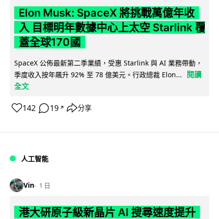
Elon Musk: SpaceX 將挑戰萬億年收
入 目標明年數據中心上太空 Starlink 覆
蓋全球170國
SpaceX 公佈最新第二季業績，受惠 Starlink 與 AI 業務帶動，
閱讀
季度收入按年飆升 92% 至 78 億美元。行政總裁 Elon...
全文
142
19
分享
↗
人工智能
Vin
1 日
港大研原子級新晶片 AI 搜尋速度提升