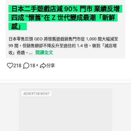
日本二手遊戲店減 90% 門市 業績反增
四成 "懷舊"在 Z 世代變成最潮「新鮮
感」
日本零售巨頭 GEO 將懷舊遊戲銷售門市從 1,000 間大幅減至
99 間，但銷售額卻不降反升至過往的 1.4 倍。做到「減店增
閱讀全文
收」奇蹟，...
218
18
分享
↗
ADVERTISEMENT