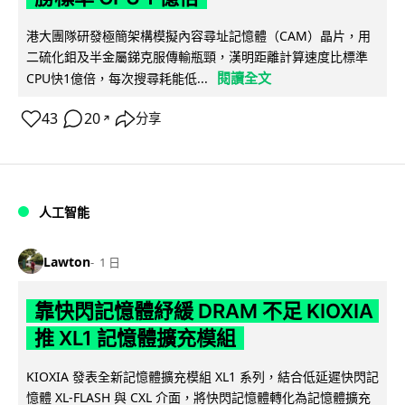
港大團隊研發極簡架構模擬內容尋址記憶體（CAM）晶片，用
二硫化鉬及半金屬銻克服傳輸瓶頸，漢明距離計算速度比標準
閱讀全文
CPU快1億倍，每次搜尋耗能低...
43
20
分享
↗
人工智能
Lawton
1 日
靠快閃記憶體紓緩 DRAM 不足 KIOXIA
推 XL1 記憶體擴充模組
KIOXIA 發表全新記憶體擴充模組 XL1 系列，結合低延遲快閃記
憶體 XL-FLASH 與 CXL 介面，將快閃記憶體轉化為記憶體擴充