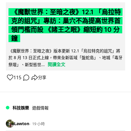
《魔獸世界：至暗之夜》12.1 「烏拉特
克的詛咒」專訪：巢穴不為提高世界首
領門檻而設 《諸王之眠》縮短約 10 分
鐘
《魔獸世界：至暗之夜》版本更新 12.1「烏拉特克的詛咒」將
於 8 月 13 日正式上線，帶來全新區域「盤蛇島」、地城「毒牙
閱讀全文
祭壇」、新型態世...
115
分享
科技娛樂
遊戲情報
Lawton
19 小時