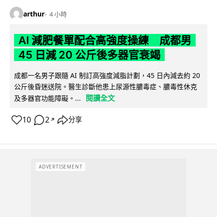
arthur
4 小時
AI 減肥餐單配合高強度操練 成都男
45 日減 20 公斤後多器官衰竭
成都一名男子跟隨 AI 制訂高強度減脂計劃，45 日內減去約 20
公斤後昏迷送院。醫生診斷他患上尿源性膿毒症、膿毒性休克
閱讀全文
及多器官功能障礙。...
10
2
分享
↗
ADVERTISEMENT