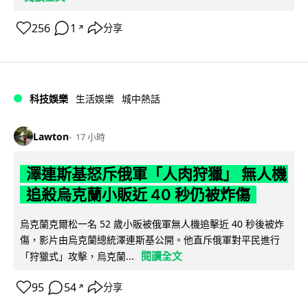
256
1
分享
↗
科技娛樂
生活娛樂
城中熱話
Lawton
17 小時
澤連斯基怒斥俄軍「人肉狩獵」 無人機
追殺烏克蘭小販近 40 秒仍被炸傷
烏克蘭克爾松一名 52 歲小販被俄軍無人機追擊近 40 秒後被炸
傷，影片由烏克蘭總統澤連斯基公開。他直斥俄軍對平民進行
閱讀全文
「狩獵式」攻擊，烏克蘭...
95
54
分享
↗