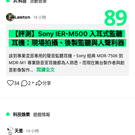
3C科技
流動音樂
89
Lawton
18 小時
【評測】Sony IER-M500 入耳式監聽
耳機：現場拍攝、後製監聽與人聲利器
談到專業混音專用的聲音監聽耳機，Sony 經典 MDR-7506 到
MDR-M1 專業錄音室耳機都為人熟悉。而現在舞台製作者與創
閱讀全文
意影像製作...
34
2
分享
↗
科技娛樂
遊戲情報
天恩
18 小時