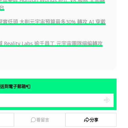
宇宙夢碎 Horizon Worlds 終止 VR 服務 全面轉
台
向現實低頭 大削元宇宙預算最多30% 轉攻 AI 穿戴
減 Reality Labs 逾千員工 元宇宙團隊縮編轉攻
📮
送到電子郵箱
看留言
分享