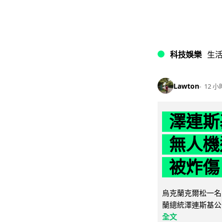
科技娛樂
生
Lawton
12 小
澤連斯
無人機
被炸傷
烏克蘭克爾松一名 
蘭總統澤連斯基公
全文