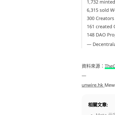
1,732 minte
6,315 sold W
300 Creators 
161 created
148 DAO Pro
— Decentral
資料來源：
The
—
unwire.hk
Mew
相關文章: