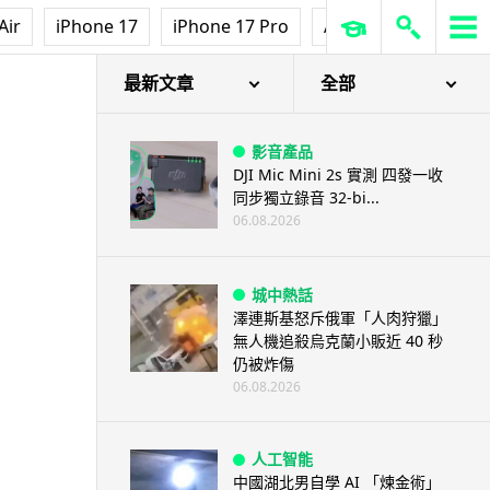
Air
iPhone 17
iPhone 17 Pro
AirPods Pro 3
Ap
最新文章
全部
影音產品
DJI Mic Mini 2s 實測 四發一收
同步獨立錄音 32-bi...
06.08.2026
城中熱話
澤連斯基怒斥俄軍「人肉狩獵」
無人機追殺烏克蘭小販近 40 秒
仍被炸傷
06.08.2026
人工智能
中國湖北男自學 AI 「煉金術」