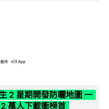
iOS App
用軟件
生 2 星期開發防曬地圖 一
 2 萬人下載衝榜首