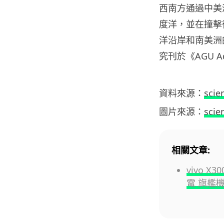
西南方通過中美
度洋，並在撞擊
洋沿岸和南美洲
究刊於《AGU A
資料來源：
scie
圖片來源：
scie
相關文章:
vivo X
電 旗艦