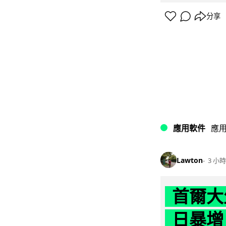
分享
應用軟件
應
Lawton
3 小時
首爾大
日暴增