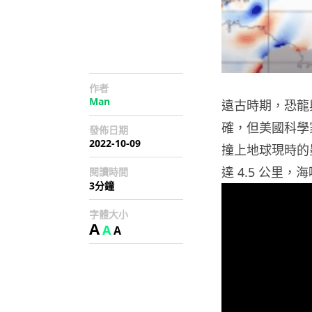
作者
Man
遠古時期，恐龍
確，但美國科學家
發佈日期
2022-10-09
撞上地球現時的
達 4.5 公里
閱讀時間
3分鐘
字體大小
A
A
A