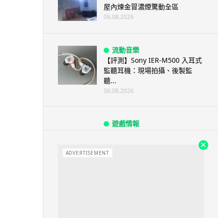
屋內煉金冒濃煙驚動全區
06.08.2026
流動音樂
【評測】Sony IER-M500 入耳式
監聽耳機：現場拍攝、後製監
聽...
06.08.2026
遊戲情報
《魔獸世界：至暗之夜》12.1
「烏拉特克的詛咒」專訪：巢穴
不為提高世...
ADVERTISEMENT
06.08.2026
遊戲情報
日本二手遊戲店減 90% 門市 業
績反增四成 “懷...