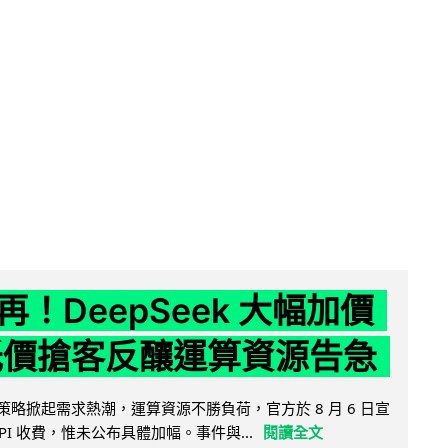
！DeepSeek 大幅加價
低價搶客反釀運算資源告急
因低價策略掀起需求熱潮，運算資源不勝負荷，官方於 8 月 6 日宣
PI 收費，惟未公布具體加幅。事件與...
閱讀全文