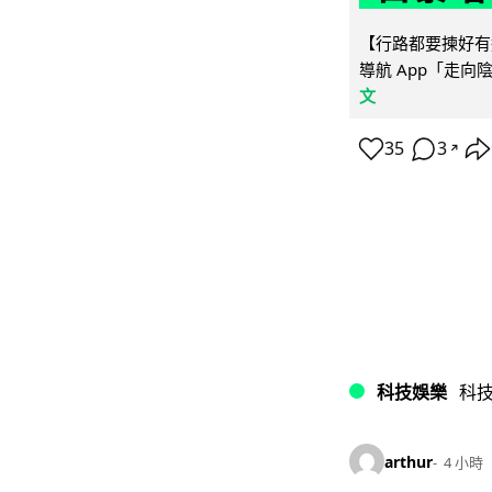
【行路都要揀好有遮
導航 App「走向
文
35
3
↗
科技娛樂
科
arthur
4 小時