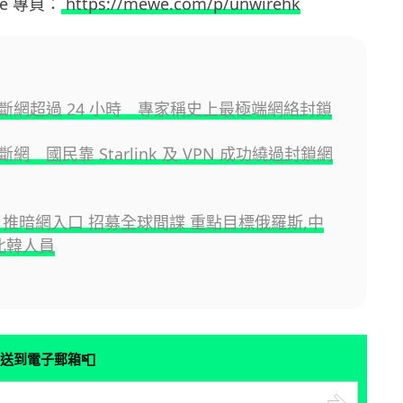
ewe 專頁：
https://mewe.com/p/unwirehk
斷網超過 24 小時 專家稱史上最極端網絡封鎖
網 國民靠 Starlink 及 VPN 成功繞過封鎖網
6 推暗網入口 招募全球間諜 重點目標俄羅斯,中
,北韓人員
📮
送到電子郵箱