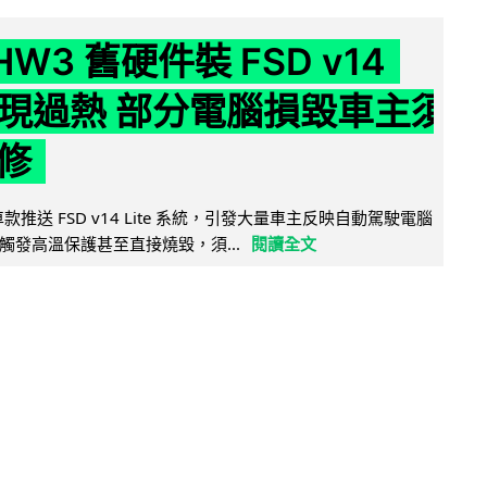
 HW3 舊硬件裝 FSD v14
e 頻現過熱 部分電腦損毀車主須
修
 舊車款推送 FSD v14 Lite 系統，引發大量車主反映自動駕駛電腦
觸發高溫保護甚至直接燒毀，須...
閱讀全文