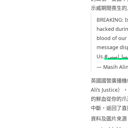
示威期間喪生的
BREAKING: Is
hacked duri
blood of our
message disp
Us.
#ا_امینی
— Masih Alin
英國國營廣播機構 
Ali’s Jus
的鮮血從你的爪
中斷，返回了直
資料及圖片來源