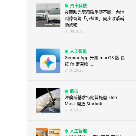
汽車科技
夜間眩光釀風險爭議不斷 內地
叫停智駕「小藍燈」同步收緊輔
助駕駛
01.08.2026
人工智能
Gemini App 升級 macOS 版 長
按 fn 鍵召喚 ...
31.07.2026
航拍
澤倫斯基求特朗普施壓 Elon
Musk 開放 Starlink...
31.07.2026
人工智能