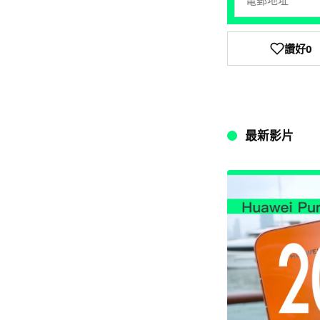
讚好
0
最新影片