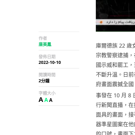
作者
唐美鳳
庫爾德族 22 
宗教警察逮捕，
發佈日期
2022-10-10
國示威和罷工，
不斷升溫。日前
閱讀時間
2分鐘
府畫面震撼全國
字體大小
事發在 10 月
A
A
A
行新聞直播，在
面具的畫面，接
器準星圖案在他
的口號，畫面下方