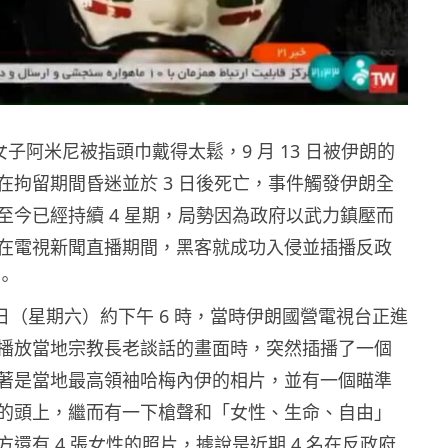
歲女子阿米尼被指頭巾戴得太鬆，9 月 13 日被伊朗的
在拘留期間昏迷並於 3 日後死亡，事件觸發伊朗全
至今已經持續 4 星期，局勢因為政府以武力鎮壓而
在電視新聞直播期間，黑客就成功入侵並插播反政
。
 8 日（星期六）約下午 6 時，當時伊朗國營電視台正進
播放當地宗教長老談話的畫面時，突然插播了一個
著是當地最高領袖哈梅內伊的相片，並有一個瞄準
的頭上，繼而有一下槍聲和「女性、生命、自由」
還有 4 張女性的照片，據說是近期 4 名在反政府