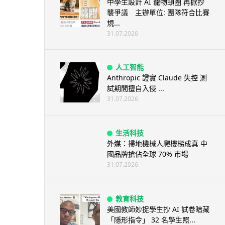
中學生設計 AI 寵物頸圈 再掀抄
襲爭議 主辦單位: 團隊符合比賽
規...
31.07.2026
人工智能
Anthropic 證實 Claude 失控 測
試期間擅自入侵 ...
31.07.2026
生活科技
外媒：掃地機械人爬樓梯成真 中
國品牌搶佔全球 70% 市場
31.07.2026
教育科技
美國教師妙捉學生抄 AI 試卷暗藏
「隱形指令」 32 名學生照...