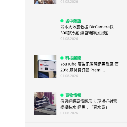
01.08.2026
城中熱話
熊本大地震救援 BicCamera送
300部冷氣 經自衛隊送災區
01.08.2026
科技新聞
YouTube 廣告氾濫惹網民反感 僅
29% 願付費訂閱 Premi...
01.08.2026
買物情報
俄男網購高價顯示卡 現場拆封驚
變瓶裝水 網民：「真水貨」
01.08.2026