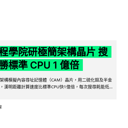
程學院研極簡架構晶片 搜
標準 CPU 1 億倍
架構模擬內容尋址記憶體（CAM）晶片，用二硫化鉬及半金
，漢明距離計算速度比標準CPU快1億倍，每次搜尋耗能低...
享