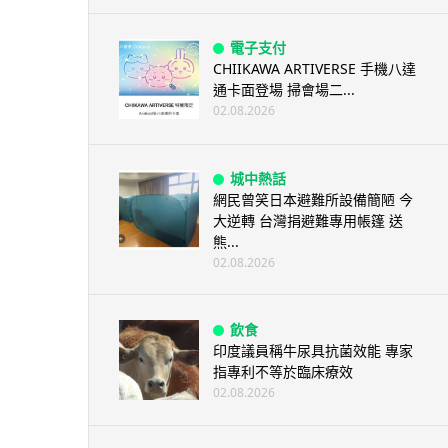
電子支付
CHIIKAWA ARTIVERSE 手機八達
通卡面登場 掃會場二...
02.08.2026
城中熱話
網民曾笑日本避難所設備簡陋 今
大逆轉 台灣捐避難專用帳篷 送
熊...
02.08.2026
飲食
印度議員稱牛尿具抗菌效能 專家
指專利不等於臨床療效
02.08.2026