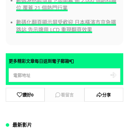
數碼港招聘博覽下周開幕 逾 2,000 個創科職
位 覆蓋 21 個熱門行業
數碼化翻頁顯示屏受歡迎 日本橫濱市京急鐵
路站 告示牌用 LCD 重現翻頁效果
📮
更多精彩文章每日送到電子郵箱
讚好
0
看留言
分享
最新影片