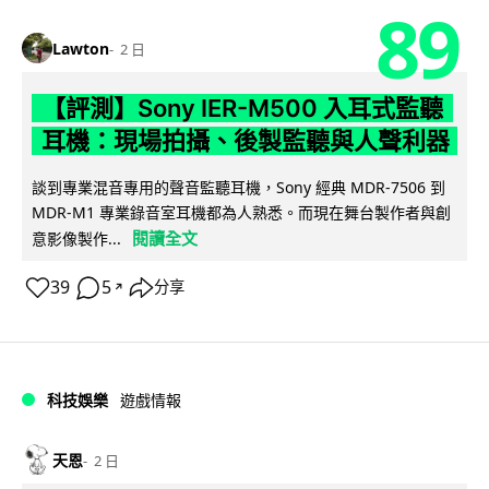
89
Lawton
2 日
【評測】Sony IER-M500 入耳式監聽
耳機：現場拍攝、後製監聽與人聲利器
談到專業混音專用的聲音監聽耳機，Sony 經典 MDR-7506 到
MDR-M1 專業錄音室耳機都為人熟悉。而現在舞台製作者與創
閱讀全文
意影像製作...
39
5
分享
↗
科技娛樂
遊戲情報
天恩
2 日