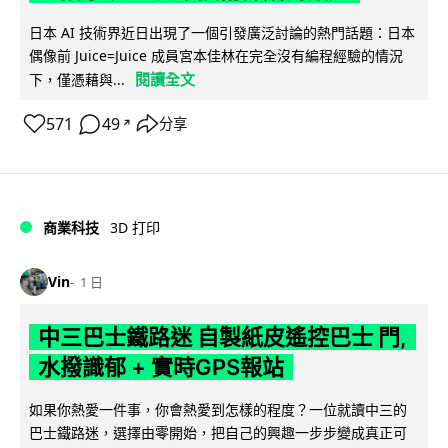
日本 AI 技術界近日出現了一個引發廣泛討論的熱門話題：日本
偶像前 Juice=Juice 成員宮本佳林在完全沒有編程經驗的情況
閱讀全文
下，僅憑藉與...
571
49
分享
↗
商業科技
3D 打印
Vin
1 日
中三巴士鐵路迷 自製紙皮遙控巴士 門,
水撥識郁 + 實時GPS報站
如果你熱愛一件事，你會熱愛到怎樣的程度？一位就讀中三的
巴士鐵路迷，選擇由零開始，把自己的興趣一步步變成真正可