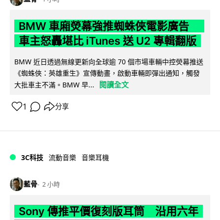
BMW 車廂熒幕強推蜘蛛俠電影廣告
車主怒轟堪比 iTunes 送 U2 專輯翻版
BMW 近日透過無線更新向全球逾 70 個市場車輛中控熒幕推送
《蜘蛛俠：英雄重生》宣傳動畫，啟動車輛即彈出通知，觸發
閱讀全文
大批車主不滿。BMW 早...
1
分享
3C科技
流動音樂
音樂耳機
藍骨
2 小時
Sony 傳推平價復刻版耳筒 沿用六年