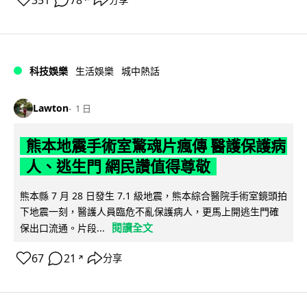
科技娛樂
生活娛樂
城中熱話
Lawton
1 日
熊本地震手術室驚魂片瘋傳 醫護保護病
人、逃生門 網民讚值得尊敬
熊本縣 7 月 28 日發生 7.1 級地震，熊本綜合醫院手術室鏡頭拍
下地震一刻，醫護人員臨危不亂保護病人，更馬上開逃生門確
閱讀全文
保出口流通。片段...
67
21
分享
↗