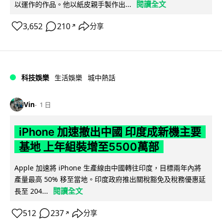
閱讀全文
以運作的作品。他以紙皮親手製作出...
3,652
210
分享
↗
科技娛樂
生活娛樂
城中熱話
Vin
1 日
iPhone 加速撤出中國 印度成新機主要
基地 上年組裝增至5500萬部
Apple 加速將 iPhone 生產線由中國轉往印度，目標兩年內將
產量最高 50% 移至當地。印度政府推出關稅豁免及稅務優惠延
閱讀全文
長至 204...
512
237
分享
↗