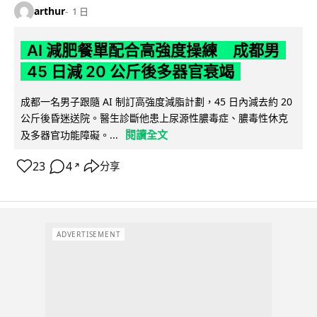
arthur
1 日
AI 減肥餐單配合高強度操練 成都男
45 日減 20 公斤後多器官衰竭
成都一名男子跟隨 AI 制訂高強度減脂計劃，45 日內減去約 20
公斤後昏迷送院。醫生診斷他患上尿源性膿毒症、膿毒性休克
閱讀全文
及多器官功能障礙。...
23
4
分享
↗
ADVERTISEMENT