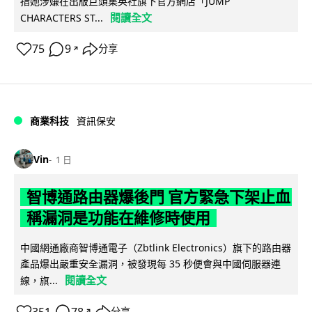
指她涉嫌在出版巨頭集英社旗下官方網店「JUMP
閱讀全文
CHARACTERS ST...
75
9
分享
↗
商業科技
資訊保安
Vin
1 日
智博通路由器爆後門 官方緊急下架止血
稱漏洞是功能在維修時使用
中國網通廠商智博通電子（Zbtlink Electronics）旗下的路由器
產品爆出嚴重安全漏洞，被發現每 35 秒便會與中國伺服器連
閱讀全文
線，旗...
351
78
分享
↗