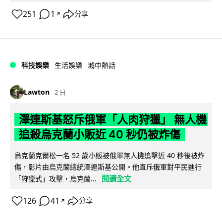
251
1
分享
↗
科技娛樂
生活娛樂
城中熱話
Lawton
2 日
澤連斯基怒斥俄軍「人肉狩獵」 無人機
追殺烏克蘭小販近 40 秒仍被炸傷
烏克蘭克爾松一名 52 歲小販被俄軍無人機追擊近 40 秒後被炸
傷，影片由烏克蘭總統澤連斯基公開。他直斥俄軍對平民進行
閱讀全文
「狩獵式」攻擊，烏克蘭...
126
41
分享
↗