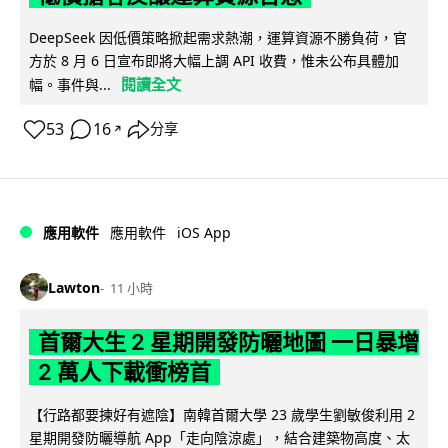
DeepSeek 因低價策略掀起需求熱潮，運算資源不勝負荷，官
方於 8 月 6 日宣布即將大幅上調 API 收費，惟未公布具體加
閱讀全文
幅。事件與...
53
16
分享
↗
iOS App
應用軟件
應用軟件
Lawton
11 小時
首爾大生 2 星期開發防曬地圖 一日暴增
2 萬人下載衝榜首
【行路都要揀好有遮陰】南韓首爾大學 23 歲學生劉敏俊利用 2
星期開發防曬導航 App「走向陰涼處」，結合建築物高度、太