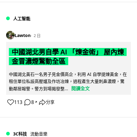
人工智能
Lawton
2 日
中國湖北男自學 AI 「煉金術」 屋內煉
金冒濃煙驚動全區
中國湖北黃石一名男子見金價高企，利用 AI 自學提煉黃金，在
租住單位私設高壓爐及作坊冶煉，過程產生大量刺鼻濃煙，驚
閱讀全文
動鄰居報警。警方到場揭發整...
113
8
分享
↗
3C科技
流動音樂