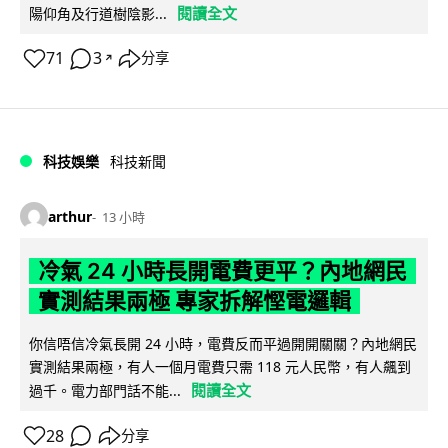
閱讀全文
陽仰角及行道樹陰影...
71
3
分享
↗
科技娛樂
科技新聞
arthur
13 小時
冷氣 24 小時長開電費更平？內地網民
實測結果兩極 專家拆解慳電邏輯
你信唔信冷氣長開 24 小時，電費反而平過開開關關？內地網民
實測結果兩極，有人一個月電費只需 118 元人民幣，有人飆到
閱讀全文
過千。電力部門話不能...
28
分享