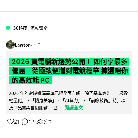
3C科技
流動電腦
Lawton
1 日
2026 買電腦新趨勢公開！ 如何享最多
優惠 從極致便攜到電競標竿 揀選啱你
的高效能 PC
2026 年的電腦選購基準已經全面升級。除了基本效能，「極致
輕量化」、「機身美學」、「AI算力」、「前瞻技術加持」以
閱讀全文
及「品質與售後服務」 已...
21
1
分享
↗