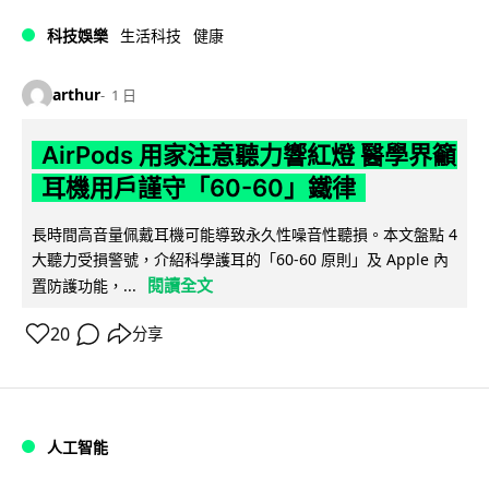
科技娛樂
生活科技
健康
arthur
1 日
AirPods 用家注意聽力響紅燈 醫學界籲
耳機用戶謹守「60-60」鐵律
長時間高音量佩戴耳機可能導致永久性噪音性聽損。本文盤點 4
大聽力受損警號，介紹科學護耳的「60-60 原則」及 Apple 內
閱讀全文
置防護功能，...
20
分享
人工智能