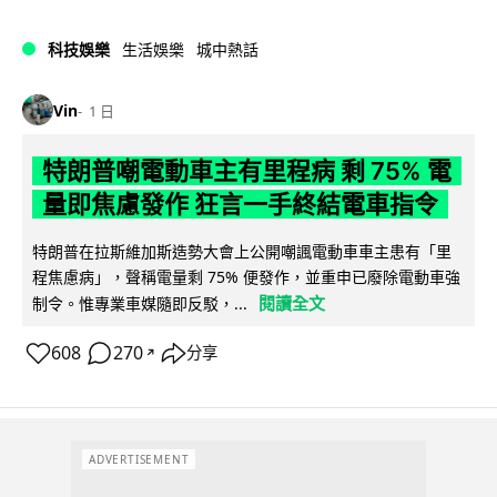
科技娛樂
生活娛樂
城中熱話
Vin
1 日
特朗普嘲電動車主有里程病 剩 75% 電
量即焦慮發作 狂言一手終結電車指令
特朗普在拉斯維加斯造勢大會上公開嘲諷電動車車主患有「里
程焦慮病」，聲稱電量剩 75% 便發作，並重申已廢除電動車強
閱讀全文
制令。惟專業車媒隨即反駁，...
608
270
分享
↗
ADVERTISEMENT