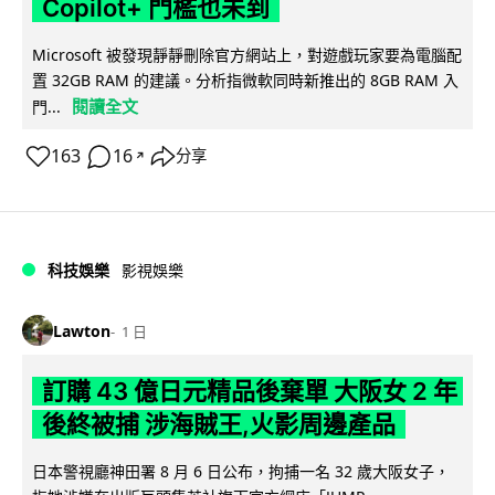
Copilot+ 門檻也未到
Microsoft 被發現靜靜刪除官方網站上，對遊戲玩家要為電腦配
置 32GB RAM 的建議。分析指微軟同時新推出的 8GB RAM 入
閱讀全文
門...
163
16
分享
↗
科技娛樂
影視娛樂
Lawton
1 日
訂購 43 億日元精品後棄單 大阪女 2 年
後終被捕 涉海賊王,火影周邊產品
日本警視廳神田署 8 月 6 日公布，拘捕一名 32 歲大阪女子，