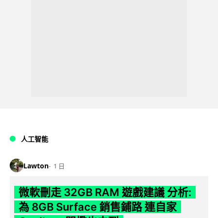
人工智能
Lawton
1 日
微軟刪走 32GB RAM 遊戲建議 分析:
為 8GB Surface 銷售鋪路 連自家