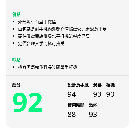
優點
外形吸引有型手感佳
由包裝盒到手機內外都充滿蝙蝠俠元素誠意十足
硬件屬電競旗艦級水平打機流暢度仍高
定價合理入手門檻可接受
缺點
機身仍然較重難長時間單手打機
總分
設計及手感
熒幕
相機
92
94
93
90
使用時間
效能
88
93