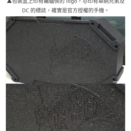
▲包裝盒上印有蝙蝠俠的 logo，亦印有華納兄弟及
DC 的標誌，確實是官方授權的手機。