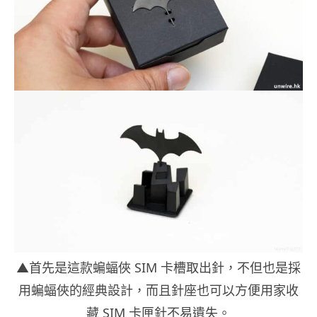
▲首先是這款蝙蝠俠 SIM 卡槽取出針，不但也是採
用蝙蝠俠的經典設計，而且針座也可以方便用家收
藏 SIM 卡匣針不易遺失。