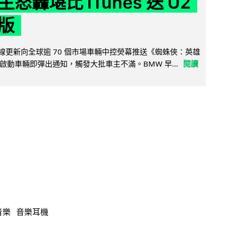
怒轟堪比 iTunes 送 U2
版
無線更新向全球逾 70 個市場車輛中控熒幕推送《蜘蛛俠：英雄
啟動車輛即彈出通知，觸發大批車主不滿。BMW 早...
閱讀
音樂
音樂耳機