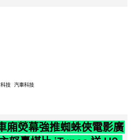
活科技
汽車科技
 車廂熒幕強推蜘蛛俠電影廣