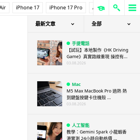
Air
iPhone 17
iPhone 17 Pro
AirPods Pro 3
Ap
最新文章
全部
手提電話
【試玩】本地製作《HK Driving
Game》真實路線重現 操控有...
03.08.2026
Mac
M5 Max MacBook Pro 過熱 熱
到鍵盤按鍵卡住機殼 ...
03.08.2026
人工智能
教學：Gemini Spark 小龍蝦香
港實測 24小時自動格價 ...