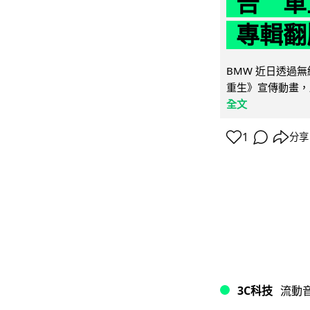
告 車主
專輯翻
BMW 近日透過
重生》宣傳動畫，
全文
1
分享
3C科技
流動