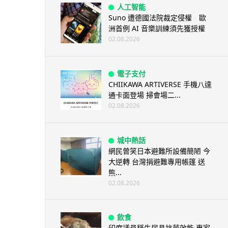
人工智能
Suno 遭德國法院裁定侵權 歐
洲首例 AI 音樂訓練須先獲授權
02.08.2026
電子支付
CHIIKAWA ARTIVERSE 手機八達
通卡面登場 掃會場二...
02.08.2026
城中熱話
網民曾笑日本避難所設備簡陋 今
大逆轉 台灣捐避難專用帳篷 送
熊...
02.08.2026
飲食
印度議員稱牛尿具抗菌效能 專家