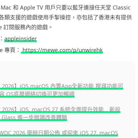
、Mac 和 Apple TV 用戶只要以藍牙連接任天堂 Classic
各類支援的遊戲使用手掣操控，亦包括了香港未有提供
cade 訂閱服務內的遊戲。
：
appleinsider
ewe 專頁：
https://mewe.com/p/unwirehk
 2026】iOS,macOS 內置App全新功能 搜尋功能可
容 OS底層網絡切換可更加暢順
 2026】iOS, macOS 27 系統全面提升效能 新設
id Glass 進一步微調改善體驗
WWDC 2026 舉辦日期公佈 或迎來 iOS 27, macOS