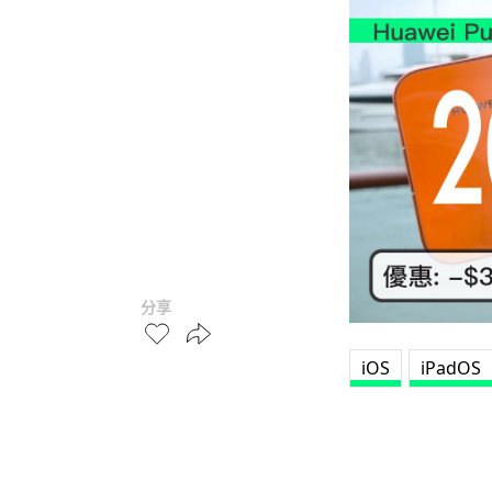
分享
iOS
iPadOS