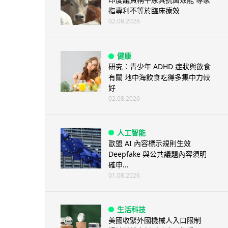
指專利不等於臨床療效
02.08.2026
健康
研究：青少年 ADHD 症狀與飲食
有關 地中海飲食吃得多集中力較
好
02.08.2026
人工智能
歐盟 AI 內容標示規則生效
Deepfake 與公共議題內容須明
確申...
01.08.2026
生活科技
美國收緊外國機械人入口限制