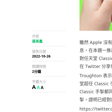
作者
唐美鳳
雖然 Apple
息，在本週一推出的
發佈日期
2022-10-26
對任天堂 Class
在 Twitter 
閱讀時間
2分鐘
Troughton 表
字體大小
堂超任 Class
A
A
A
Classic 手掣都
掣，證明已經對
https://twitte