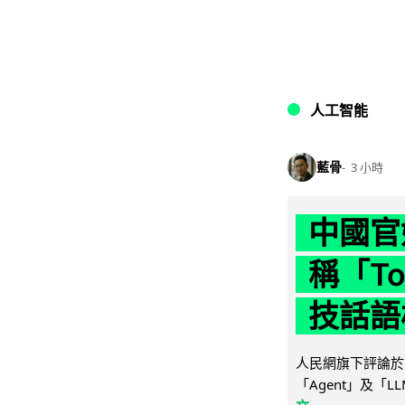
人工智能
藍骨
3 小時
中國官
稱「To
技話語
人民網旗下評論於 
「Agent」及「