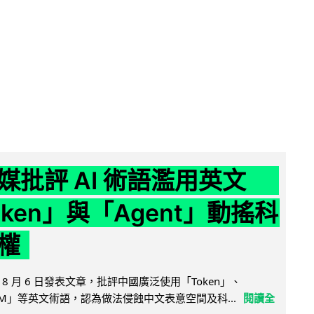
媒批評 AI 術語濫用英文
ken」與「Agent」動搖科
權
8 月 6 日發表文章，批評中國廣泛使用「Token」、
LLM」等英文術語，認為做法侵蝕中文表意空間及科...
閱讀全