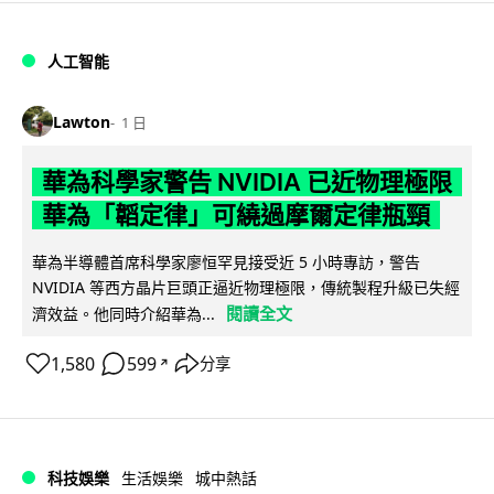
人工智能
Lawton
1 日
華為科學家警告 NVIDIA 已近物理極限
華為「韜定律」可繞過摩爾定律瓶頸
華為半導體首席科學家廖恒罕見接受近 5 小時專訪，警告
NVIDIA 等西方晶片巨頭正逼近物理極限，傳統製程升級已失經
閱讀全文
濟效益。他同時介紹華為...
1,580
599
分享
↗
科技娛樂
生活娛樂
城中熱話