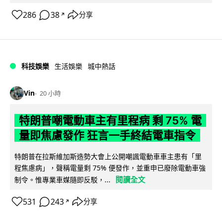
286
38
分享
↗
科技娛樂
生活娛樂
城中熱話
Vin
20 小時
特朗普嘲電動車主有里程病 剩 75% 電
量即焦慮發作 狂言一手終結電車指令
特朗普在拉斯維加斯造勢大會上公開嘲諷電動車車主患有「里
程焦慮病」，聲稱電量剩 75% 便發作，並重申已廢除電動車強
閱讀全文
制令。惟專業車媒隨即反駁，...
531
243
分享
↗