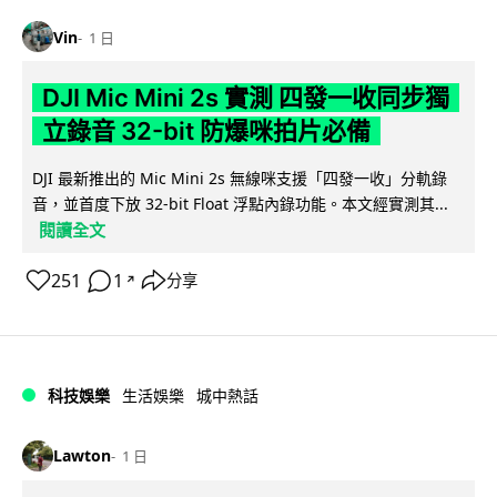
Vin
1 日
DJI Mic Mini 2s 實測 四發一收同步獨
立錄音 32-bit 防爆咪拍片必備
DJI 最新推出的 Mic Mini 2s 無線咪支援「四發一收」分軌錄
音，並首度下放 32-bit Float 浮點內錄功能。本文經實測其...
閱讀全文
251
1
分享
↗
科技娛樂
生活娛樂
城中熱話
Lawton
1 日