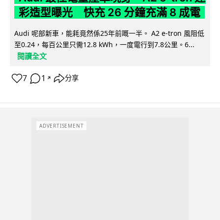
彩造型曝光 快充 26 分鐘充滿 8 成電
Audi 呢部新車，能耗竟然係25年前嘅一半。 A2 e-tron 風阻低
至0.24，每百公里只需12.8 kWh，一度電行到7.8公里。6...
閱讀全文
7
1
分享
↗
ADVERTISEMENT