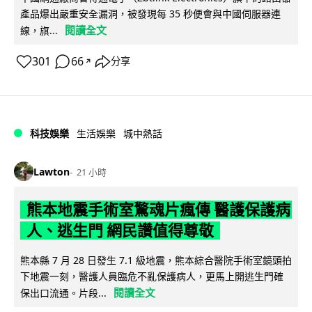
產品爆出嚴重安全漏洞，被發現每 35 秒便會與中國伺服器連
閱讀全文
線，旗...
301
66
分享
↗
科技娛樂
生活娛樂
城中熱話
Lawton
21 小時
熊本地震手術室驚魂片瘋傳 醫護保護病
人、逃生門 網民讚值得尊敬
熊本縣 7 月 28 日發生 7.1 級地震，熊本綜合醫院手術室鏡頭拍
下地震一刻，醫護人員臨危不亂保護病人，更馬上開逃生門確
閱讀全文
保出口流通。片段...