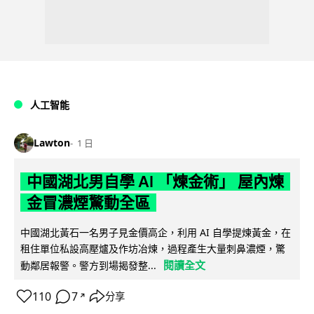
人工智能
Lawton
1 日
中國湖北男自學 AI 「煉金術」 屋內煉
金冒濃煙驚動全區
中國湖北黃石一名男子見金價高企，利用 AI 自學提煉黃金，在
租住單位私設高壓爐及作坊冶煉，過程產生大量刺鼻濃煙，驚
閱讀全文
動鄰居報警。警方到場揭發整...
110
7
分享
↗