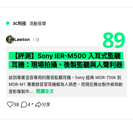
3C科技
流動音樂
89
Lawton
1 日
【評測】Sony IER-M500 入耳式監聽
耳機：現場拍攝、後製監聽與人聲利器
談到專業混音專用的聲音監聽耳機，Sony 經典 MDR-7506 到
MDR-M1 專業錄音室耳機都為人熟悉。而現在舞台製作者與創
閱讀全文
意影像製作...
38
4
分享
↗