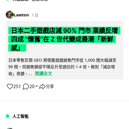
Lawton
1 日
日本二手遊戲店減 90% 門市 業績反增
四成 "懷舊"在 Z 世代變成最潮「新鮮
感」
日本零售巨頭 GEO 將懷舊遊戲銷售門市從 1,000 間大幅減至
99 間，但銷售額卻不降反升至過往的 1.4 倍。做到「減店增
閱讀全文
收」奇蹟，...
251
20
分享
↗
人工智能