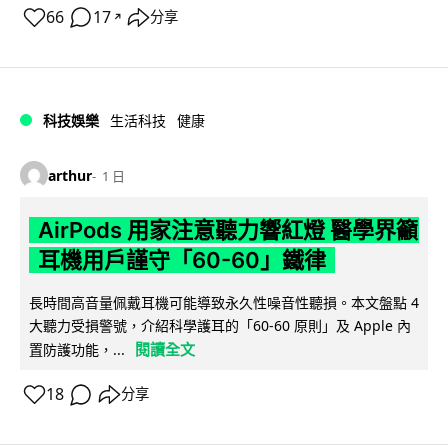
66
17
分享
↗
科技娛樂
生活科技
健康
arthur
1 日
AirPods 用家注意聽力響紅燈 醫學界籲
耳機用戶謹守「60-60」鐵律
長時間高音量佩戴耳機可能導致永久性噪音性聽損。本文盤點 4
大聽力受損警號，介紹科學護耳的「60-60 原則」及 Apple 內
閱讀全文
置防護功能，...
18
分享