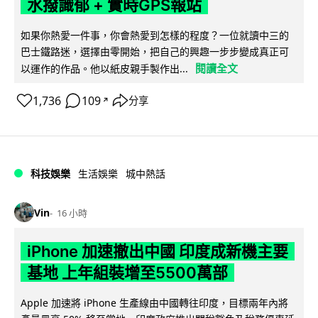
水撥識郁 + 實時GPS報站
如果你熱愛一件事，你會熱愛到怎樣的程度？一位就讀中三的
巴士鐵路迷，選擇由零開始，把自己的興趣一步步變成真正可
閱讀全文
以運作的作品。他以紙皮親手製作出...
1,736
109
分享
↗
科技娛樂
生活娛樂
城中熱話
Vin
16 小時
iPhone 加速撤出中國 印度成新機主要
基地 上年組裝增至5500萬部
Apple 加速將 iPhone 生產線由中國轉往印度，目標兩年內將