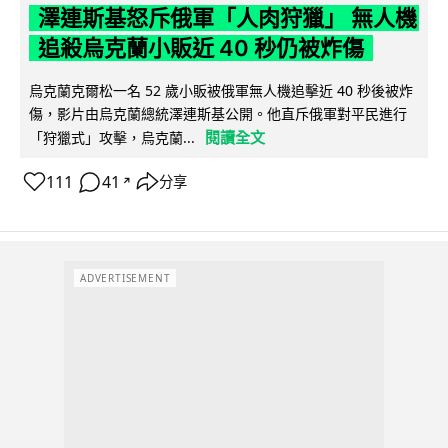
澤連斯基怒斥俄軍「人肉狩獵」 無人機
追殺烏克蘭小販近 40 秒仍被炸傷
烏克蘭克爾松一名 52 歲小販被俄軍無人機追擊近 40 秒後被炸
傷，影片由烏克蘭總統澤連斯基公開。他直斥俄軍對平民進行
閱讀全文
「狩獵式」攻擊，烏克蘭...
111
41
分享
↗
ADVERTISEMENT