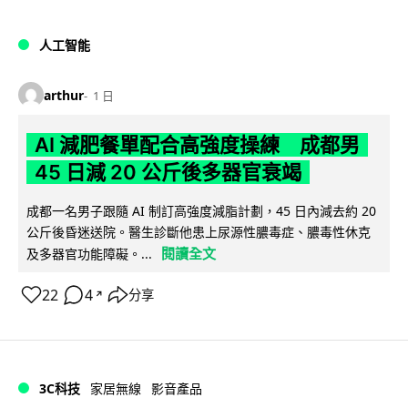
人工智能
arthur
1 日
AI 減肥餐單配合高強度操練 成都男
45 日減 20 公斤後多器官衰竭
成都一名男子跟隨 AI 制訂高強度減脂計劃，45 日內減去約 20
公斤後昏迷送院。醫生診斷他患上尿源性膿毒症、膿毒性休克
閱讀全文
及多器官功能障礙。...
22
4
分享
↗
3C科技
家居無線
影音產品