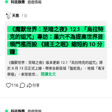
科技娛樂
遊戲情報
天恩
1 日
《魔獸世界：至暗之夜》12.1 「烏拉特
克的詛咒」專訪：巢穴不為提高世界首
領門檻而設 《諸王之眠》縮短約 10 分
鐘
《魔獸世界：至暗之夜》版本更新 12.1「烏拉特克的詛咒」將
於 8 月 13 日正式上線，帶來全新區域「盤蛇島」、地城「毒牙
閱讀全文
祭壇」、新型態世...
116
分享
科技娛樂
遊戲情報