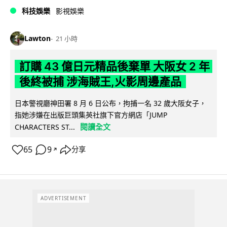
科技娛樂
影視娛樂
Lawton
21 小時
訂購 43 億日元精品後棄單 大阪女 2 年
後終被捕 涉海賊王,火影周邊產品
日本警視廳神田署 8 月 6 日公布，拘捕一名 32 歲大阪女子，
指她涉嫌在出版巨頭集英社旗下官方網店「JUMP
閱讀全文
CHARACTERS ST...
65
9
分享
↗
ADVERTISEMENT