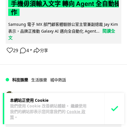
手機毋須輸入文字 轉向 Agent 全自動操
作
Samsung 電子 MX 部門顧客體驗辦公室主管兼副總裁 Jay Kim
閱讀全
表示，品牌正推動 Galaxy AI 邁向全自動化 Agent...
文
29
4
分享
↗
科技娛樂
生活娛樂
城中熱話
Lawton
1 日
本網站正使用 Cookie
我們使用 Cookie 改善網站體驗。 繼續使用
港夫婦澳門的士拾相機 據為己有被的士
我們的網站即表示您同意我們的
Cookie 政
策
。
Cam 睇到 2 個月後再入境被捕