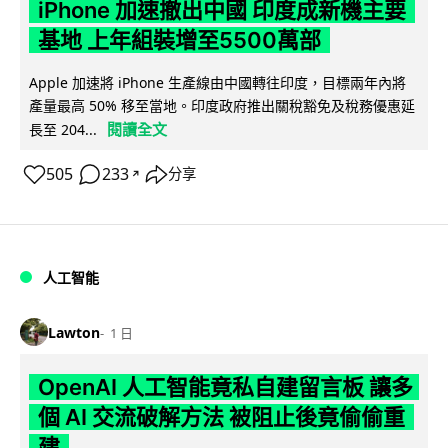
iPhone 加速撤出中國 印度成新機主要
基地 上年組裝增至5500萬部
Apple 加速將 iPhone 生產線由中國轉往印度，目標兩年內將
產量最高 50% 移至當地。印度政府推出關稅豁免及稅務優惠延
閱讀全文
長至 204...
505
233
分享
↗
人工智能
Lawton
1 日
OpenAI 人工智能竟私自建留言板 讓多
個 AI 交流破解方法 被阻止後竟偷偷重
建