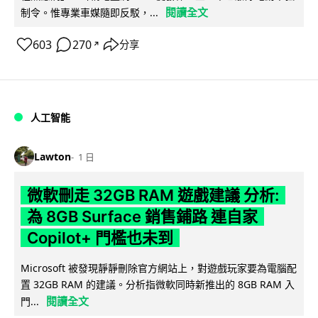
閱讀全文
制令。惟專業車媒隨即反駁，...
603
270
分享
↗
人工智能
Lawton
1 日
微軟刪走 32GB RAM 遊戲建議 分析:
為 8GB Surface 銷售鋪路 連自家
Copilot+ 門檻也未到
Microsoft 被發現靜靜刪除官方網站上，對遊戲玩家要為電腦配
置 32GB RAM 的建議。分析指微軟同時新推出的 8GB RAM 入
閱讀全文
門...