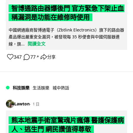
智博通路由器爆後門 官方緊急下架止血
稱漏洞是功能在維修時使用
中國網通廠商智博通電子（Zbtlink Electronics）旗下的路由器
產品爆出嚴重安全漏洞，被發現每 35 秒便會與中國伺服器連
閱讀全文
線，旗...
347
77
分享
↗
科技娛樂
生活娛樂
城中熱話
Lawton
1 日
熊本地震手術室驚魂片瘋傳 醫護保護病
人、逃生門 網民讚值得尊敬