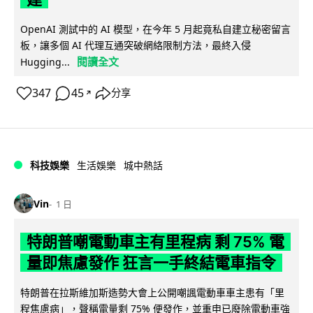
OpenAI 測試中的 AI 模型，在今年 5 月起竟私自建立秘密留言
板，讓多個 AI 代理互通突破網絡限制方法，最終入侵
閱讀全文
Hugging...
347
45
分享
↗
科技娛樂
生活娛樂
城中熱話
Vin
1 日
特朗普嘲電動車主有里程病 剩 75% 電
量即焦慮發作 狂言一手終結電車指令
特朗普在拉斯維加斯造勢大會上公開嘲諷電動車車主患有「里
程焦慮病」，聲稱電量剩 75% 便發作，並重申已廢除電動車強