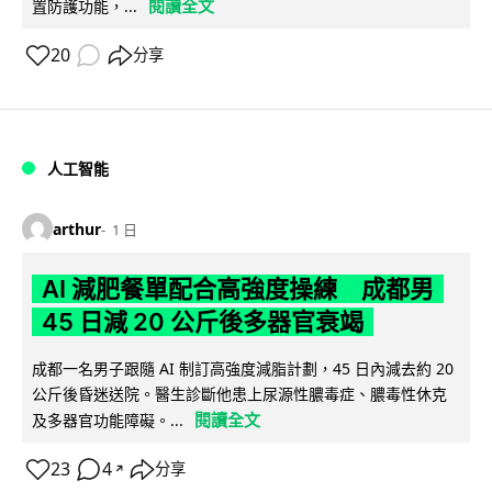
閱讀全文
置防護功能，...
20
分享
人工智能
arthur
1 日
AI 減肥餐單配合高強度操練 成都男
45 日減 20 公斤後多器官衰竭
成都一名男子跟隨 AI 制訂高強度減脂計劃，45 日內減去約 20
公斤後昏迷送院。醫生診斷他患上尿源性膿毒症、膿毒性休克
閱讀全文
及多器官功能障礙。...
23
4
分享
↗