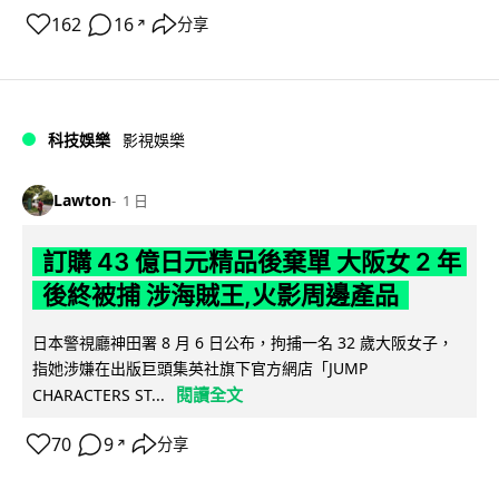
162
16
分享
↗
科技娛樂
影視娛樂
Lawton
1 日
訂購 43 億日元精品後棄單 大阪女 2 年
後終被捕 涉海賊王,火影周邊產品
日本警視廳神田署 8 月 6 日公布，拘捕一名 32 歲大阪女子，
指她涉嫌在出版巨頭集英社旗下官方網店「JUMP
閱讀全文
CHARACTERS ST...
70
9
分享
↗