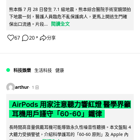
熊本縣 7 月 28 日發生 7.1 級地震，熊本綜合醫院手術室鏡頭拍
下地震一刻，醫護人員臨危不亂保護病人，更馬上開逃生門確
閱讀全文
保出口流通。片段...
67
20
分享
↗
科技娛樂
生活科技
健康
arthur
1 日
AirPods 用家注意聽力響紅燈 醫學界籲
耳機用戶謹守「60-60」鐵律
長時間高音量佩戴耳機可能導致永久性噪音性聽損。本文盤點 4
大聽力受損警號，介紹科學護耳的「60-60 原則」及 Apple 內