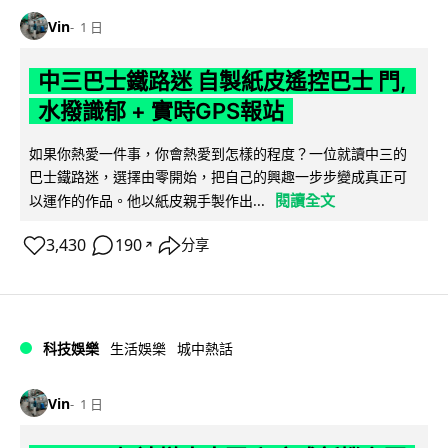
Vin
1 日
中三巴士鐵路迷 自製紙皮遙控巴士 門,
水撥識郁 + 實時GPS報站
如果你熱愛一件事，你會熱愛到怎樣的程度？一位就讀中三的
巴士鐵路迷，選擇由零開始，把自己的興趣一步步變成真正可
閱讀全文
以運作的作品。他以紙皮親手製作出...
3,430
190
分享
↗
科技娛樂
生活娛樂
城中熱話
Vin
1 日