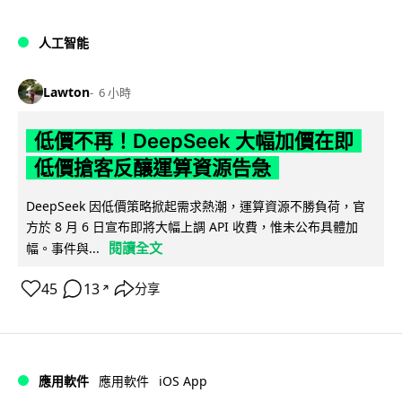
人工智能
Lawton
6 小時
低價不再！DeepSeek 大幅加價在即
低價搶客反釀運算資源告急
DeepSeek 因低價策略掀起需求熱潮，運算資源不勝負荷，官
方於 8 月 6 日宣布即將大幅上調 API 收費，惟未公布具體加
閱讀全文
幅。事件與...
45
13
分享
↗
iOS App
應用軟件
應用軟件