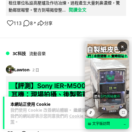
租住單位私設高壓爐及作坊冶煉，過程產生大量刺鼻濃煙，驚
閱讀全文
動鄰居報警。警方到場揭發整...
113
8
分享
↗
×
3C科技
流動音樂
89
Lawton
2 日
【評測】Sony IER-M500 入耳式監聽
耳機：現場拍攝、後製監聽與人聲利器
本網站正使用 Cookie
談到專業混音專用的聲音監聽耳機，Sony 經典 MDR-7506 到
我們使用 Cookie 改善網站體驗。 繼續使用
🎵
⛶
MDR-M1 專業錄音室耳機都為人熟悉。而現在舞台製作者與創
我們的網站即表示您同意我們的
Cookie 政
閱讀全文
意影像製作...
策
。
📖 文字版訪問
→