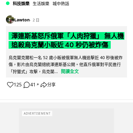
科技娛樂
生活娛樂
城中熱話
Lawton
2 日
澤連斯基怒斥俄軍「人肉狩獵」 無人機
追殺烏克蘭小販近 40 秒仍被炸傷
烏克蘭克爾松一名 52 歲小販被俄軍無人機追擊近 40 秒後被炸
傷，影片由烏克蘭總統澤連斯基公開。他直斥俄軍對平民進行
閱讀全文
「狩獵式」攻擊，烏克蘭...
125
41
分享
↗
ADVERTISEMENT