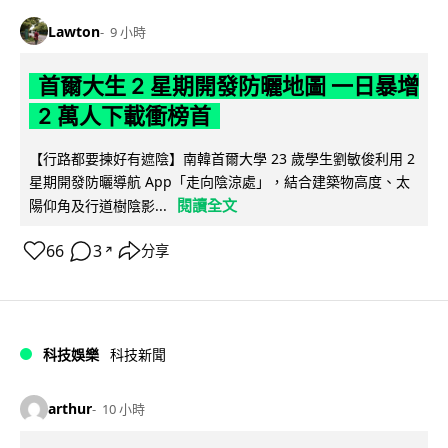
Lawton
9 小時
首爾大生 2 星期開發防曬地圖 一日暴增
2 萬人下載衝榜首
【行路都要揀好有遮陰】南韓首爾大學 23 歲學生劉敏俊利用 2
星期開發防曬導航 App「走向陰涼處」，結合建築物高度、太
閱讀全文
陽仰角及行道樹陰影...
66
3
分享
↗
科技娛樂
科技新聞
arthur
10 小時