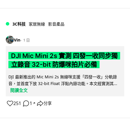
3C科技
家居無線
影音產品
Vin
1 日
DJI Mic Mini 2s 實測 四發一收同步獨
立錄音 32-bit 防爆咪拍片必備
DJI 最新推出的 Mic Mini 2s 無線咪支援「四發一收」分軌錄
音，並首度下放 32-bit Float 浮點內錄功能。本文經實測其...
閱讀全文
251
1
分享
↗