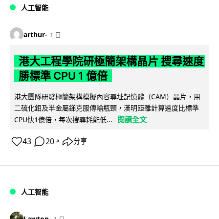
人工智能
arthur
1 日
港大工程學院研極簡架構晶片 搜尋速度
勝標準 CPU 1 億倍
港大團隊研發極簡架構模擬內容尋址記憶體（CAM）晶片，用
二硫化鉬及半金屬銻克服傳輸瓶頸，漢明距離計算速度比標準
閱讀全文
CPU快1億倍，每次搜尋耗能低...
43
20
分享
↗
人工智能
Lawton
1 日