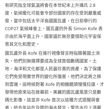
有研究指全球氣溫將會在本世紀末上升攝氏 2.8
度，氣候暖化可能會令部份國家的存在受到嚴重威
脅，當中包括太平洋島國圖瓦盧，在日前舉行的
COP27 氣候峰會上，圖瓦盧的外長 Simon Kofe 表
示由於海平面上升，國家逼於無奈要借助元宇宙保
育其文化和歷史。
圖瓦盧外長 Kofe 在進行視像發言時指隨著國土消
失，他們別無選擇要成為全球首個數碼國家。土
地、海洋和文化都是人民最珍貴的資產，為了保護
它們免受現實世界的變化所傷害，他們決定將之移
到雲端。這時候對著 Kofe 的相機鏡頭慢慢拉遠，才
發現他原來站在綠幕前，美麗的圖瓦盧風景只是數
碼化影像。這並非 Kofe 首次以這種方式提醒與會
者，他去年站在及膝的海水發言，警告水位上漲嚴