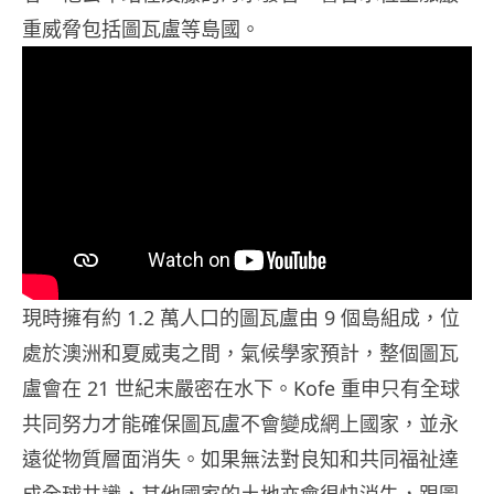
重威脅包括圖瓦盧等島國。
現時擁有約 1.2 萬人口的圖瓦盧由 9 個島組成，位
處於澳洲和夏威夷之間，氣候學家預計，整個圖瓦
盧會在 21 世紀末嚴密在水下。Kofe 重申只有全球
共同努力才能確保圖瓦盧不會變成網上國家，並永
遠從物質層面消失。如果無法對良知和共同福祉達
成全球共識，其他國家的土地亦會很快消失，跟圖