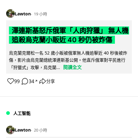
Lawton
19 小時
澤連斯基怒斥俄軍「人肉狩獵」 無人機
追殺烏克蘭小販近 40 秒仍被炸傷
烏克蘭克爾松一名 52 歲小販被俄軍無人機追擊近 40 秒後被炸
傷，影片由烏克蘭總統澤連斯基公開。他直斥俄軍對平民進行
閱讀全文
「狩獵式」攻擊，烏克蘭...
99
34
分享
↗
人工智能
Lawton
20 小時