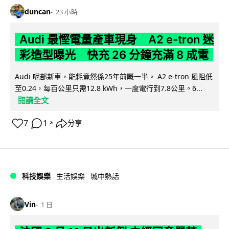
duncan
23 小時
Audi 最慳電量產車現身 A2 e-tron 迷
彩造型曝光 快充 26 分鐘充滿 8 成電
Audi 呢部新車，能耗竟然係25年前嘅一半。 A2 e-tron 風阻低
至0.24，每百公里只需12.8 kWh，一度電行到7.8公里。6...
閱讀全文
7
1
分享
↗
科技娛樂
生活娛樂
城中熱話
Vin
1 日