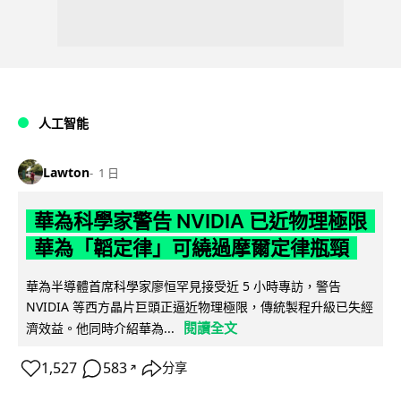
人工智能
Lawton
1 日
華為科學家警告 NVIDIA 已近物理極限
華為「韜定律」可繞過摩爾定律瓶頸
華為半導體首席科學家廖恒罕見接受近 5 小時專訪，警告
NVIDIA 等西方晶片巨頭正逼近物理極限，傳統製程升級已失經
閱讀全文
濟效益。他同時介紹華為...
1,527
583
分享
↗