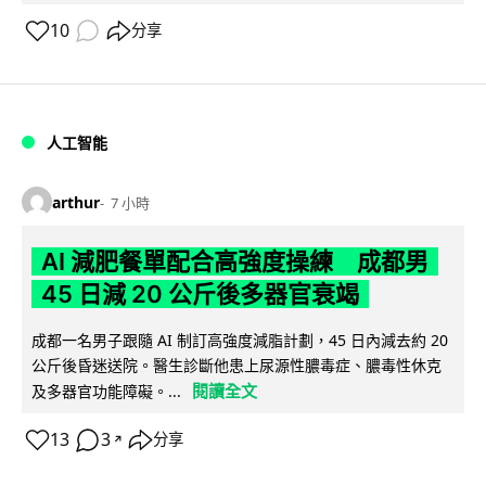
10
分享
人工智能
arthur
7 小時
AI 減肥餐單配合高強度操練 成都男
45 日減 20 公斤後多器官衰竭
成都一名男子跟隨 AI 制訂高強度減脂計劃，45 日內減去約 20
公斤後昏迷送院。醫生診斷他患上尿源性膿毒症、膿毒性休克
閱讀全文
及多器官功能障礙。...
13
3
分享
↗