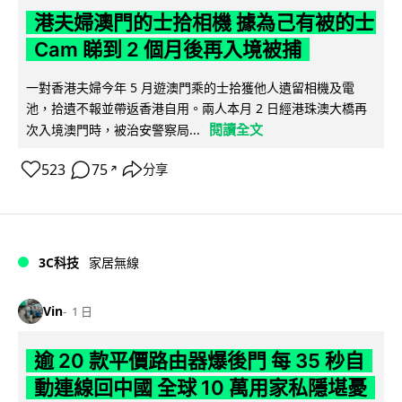
港夫婦澳門的士拾相機 據為己有被的士
Cam 睇到 2 個月後再入境被捕
一對香港夫婦今年 5 月遊澳門乘的士拾獲他人遺留相機及電
池，拾遺不報並帶返香港自用。兩人本月 2 日經港珠澳大橋再
閱讀全文
次入境澳門時，被治安警察局...
523
75
分享
↗
3C科技
家居無線
Vin
1 日
逾 20 款平價路由器爆後門 每 35 秒自
動連線回中國 全球 10 萬用家私隱堪憂