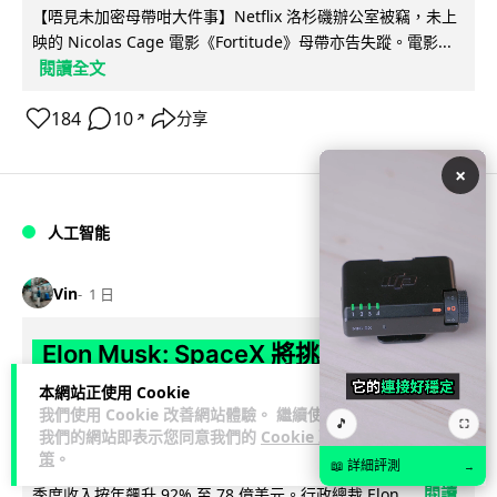
【唔見未加密母帶咁大件事】Netflix 洛杉磯辦公室被竊，未上
映的 Nicolas Cage 電影《Fortitude》母帶亦告失蹤。電影...
閱讀全文
184
10
分享
↗
×
人工智能
Vin
1 日
Elon Musk: SpaceX 將挑戰萬億年收
入 目標明年數據中心上太空 Starlink 覆
本網站正使用 Cookie
我們使用 Cookie 改善網站體驗。 繼續使用
蓋全球170國
🎵
⛶
我們的網站即表示您同意我們的
Cookie 政
策
。
SpaceX 公佈最新第二季業績，受惠 Starlink 與 AI 業務帶動，
📖 詳細評測
→
閱讀
季度收入按年飆升 92% 至 78 億美元。行政總裁 Elon...