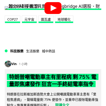
COP27
元宇宙
圖瓦盧
地球暖化
科技娛樂
生活娛樂
城中熱話
Vin
1 小時
特朗普嘲電動車主有里程病 剩 75% 電
量即焦慮發作 狂言一手終結電車指令
特朗普在拉斯維加斯造勢大會上公開嘲諷電動車車主患有「里
程焦慮病」，聲稱電量剩 75% 便發作，並重申已廢除電動車強
閱讀全文
制令。惟專業車媒隨即反駁，...