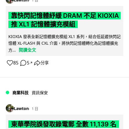
靠快閃記憶體紓緩 DRAM 不足 KIOXIA
推 XL1 記憶體擴充模組
KIOXIA 發表全新記憶體擴充模組 XL1 系列，結合低延遲快閃記
憶體 XL-FLASH 與 CXL 介面，將快閃記憶體轉化為記憶體擴充
閱讀全文
方...
85
5
分享
↗
商業科技
資訊保安
Lawton
1 日
東華學院誤發取錄電郵 全數 11,139 名