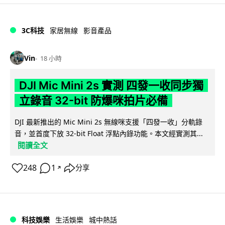
3C科技
家居無線
影音產品
Vin
18 小時
DJI Mic Mini 2s 實測 四發一收同步獨
立錄音 32-bit 防爆咪拍片必備
DJI 最新推出的 Mic Mini 2s 無線咪支援「四發一收」分軌錄
音，並首度下放 32-bit Float 浮點內錄功能。本文經實測其...
閱讀全文
248
1
分享
↗
科技娛樂
生活娛樂
城中熱話