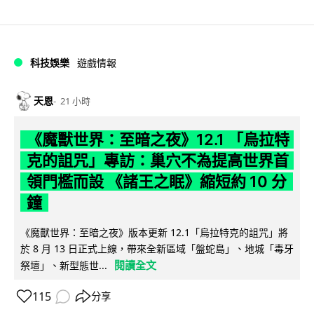
科技娛樂
遊戲情報
天恩
21 小時
《魔獸世界：至暗之夜》12.1 「烏拉特
克的詛咒」專訪：巢穴不為提高世界首
領門檻而設 《諸王之眠》縮短約 10 分
鐘
《魔獸世界：至暗之夜》版本更新 12.1「烏拉特克的詛咒」將
於 8 月 13 日正式上線，帶來全新區域「盤蛇島」、地城「毒牙
閱讀全文
祭壇」、新型態世...
115
分享