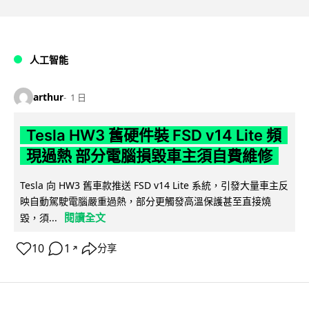
人工智能
arthur
1 日
Tesla HW3 舊硬件裝 FSD v14 Lite 頻
現過熱 部分電腦損毀車主須自費維修
Tesla 向 HW3 舊車款推送 FSD v14 Lite 系統，引發大量車主反
映自動駕駛電腦嚴重過熱，部分更觸發高溫保護甚至直接燒
閱讀全文
毀，須...
10
1
分享
↗