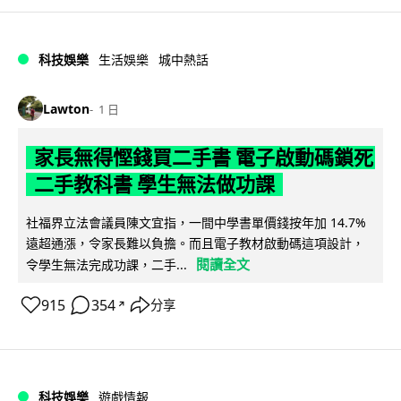
科技娛樂
生活娛樂
城中熱話
Lawton
1 日
家長無得慳錢買二手書 電子啟動碼鎖死
二手教科書 學生無法做功課
社福界立法會議員陳文宜指，一間中學書單價錢按年加 14.7%
遠超通漲，令家長難以負擔。而且電子教材啟動碼這項設計，
閱讀全文
令學生無法完成功課，二手...
915
354
分享
↗
科技娛樂
遊戲情報