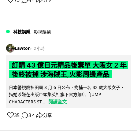
73
4
科技娛樂
影視娛樂
Lawton
2 小時
訂購 43 億日元精品後棄單 大阪女 2 年
後終被捕 涉海賊王,火影周邊產品
日本警視廳神田署 8 月 6 日公布，拘捕一名 32 歲大阪女子，
指她涉嫌在出版巨頭集英社旗下官方網店「JUMP
閱讀全文
CHARACTERS ST...
35
3
分享
↗