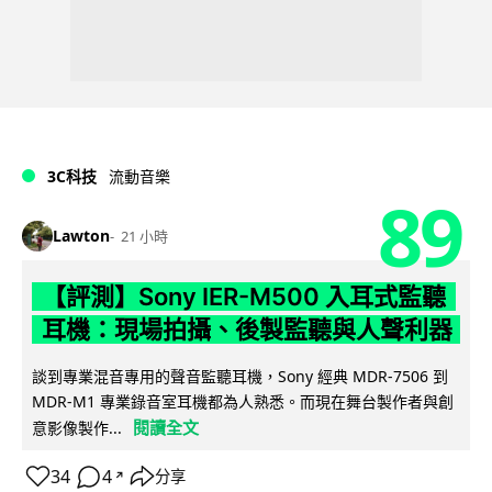
3C科技
流動音樂
89
Lawton
21 小時
【評測】Sony IER-M500 入耳式監聽
耳機：現場拍攝、後製監聽與人聲利器
談到專業混音專用的聲音監聽耳機，Sony 經典 MDR-7506 到
MDR-M1 專業錄音室耳機都為人熟悉。而現在舞台製作者與創
閱讀全文
意影像製作...
34
4
分享
↗