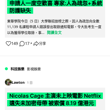
申請人一度空歡喜 專家:人為疏忽+系統
防護缺失
東華學院今日（5 日）大學聯招放榜之際，因人為疏忽向全數
11,139 名課程申請人錯誤發出取錄通知電郵，令大批考生一度
閱讀全文
以為獲得學位取錄，事...
149
17
分享
↗
科技娛樂
影視娛樂
Lawton
1 日
Nicolas Cage 主演未上映電影 Netflix
遺失未加密母帶 被索償 8.19 億港元