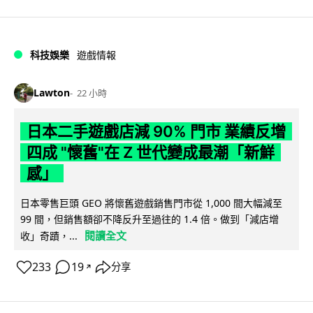
科技娛樂
遊戲情報
Lawton
22 小時
日本二手遊戲店減 90% 門市 業績反增
四成 "懷舊"在 Z 世代變成最潮「新鮮
感」
日本零售巨頭 GEO 將懷舊遊戲銷售門市從 1,000 間大幅減至
99 間，但銷售額卻不降反升至過往的 1.4 倍。做到「減店增
閱讀全文
收」奇蹟，...
233
19
分享
↗