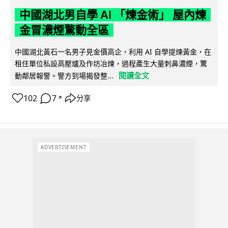
中國湖北男自學 AI 「煉金術」 屋內煉
金冒濃煙驚動全區
中國湖北黃石一名男子見金價高企，利用 AI 自學提煉黃金，在
租住單位私設高壓爐及作坊冶煉，過程產生大量刺鼻濃煙，驚
閱讀全文
動鄰居報警。警方到場揭發整...
102
7
分享
↗
ADVERTISEMENT