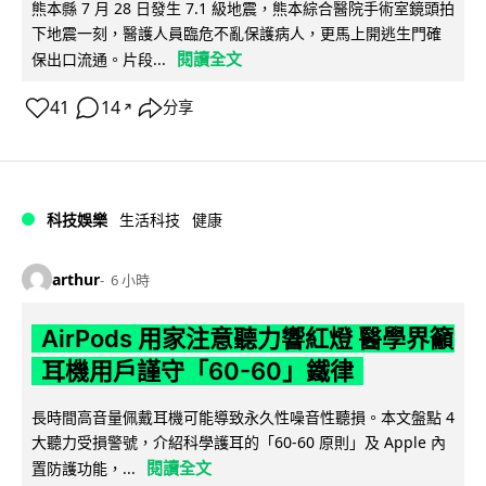
熊本縣 7 月 28 日發生 7.1 級地震，熊本綜合醫院手術室鏡頭拍
下地震一刻，醫護人員臨危不亂保護病人，更馬上開逃生門確
閱讀全文
保出口流通。片段...
41
14
分享
↗
科技娛樂
生活科技
健康
arthur
6 小時
AirPods 用家注意聽力響紅燈 醫學界籲
耳機用戶謹守「60-60」鐵律
長時間高音量佩戴耳機可能導致永久性噪音性聽損。本文盤點 4
大聽力受損警號，介紹科學護耳的「60-60 原則」及 Apple 內
閱讀全文
置防護功能，...