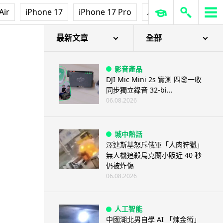
Air
iPhone 17
iPhone 17 Pro
AirPods Pro 3
Ap
最新文章
全部
影音產品
DJI Mic Mini 2s 實測 四發一收
同步獨立錄音 32-bi...
06.08.2026
城中熱話
澤連斯基怒斥俄軍「人肉狩獵」
無人機追殺烏克蘭小販近 40 秒
仍被炸傷
06.08.2026
人工智能
中國湖北男自學 AI 「煉金術」