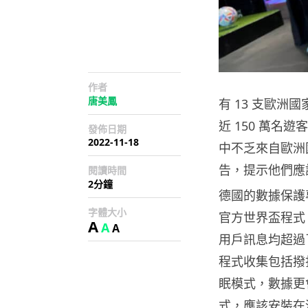
作者
唐美鳳
有 13 支歐
近 150 萬
發佈日期
2022-11-18
中不乏來自歐洲
告，提示他們應
閱讀時間
2分鐘
德國的數據保護
字體大小
官方世界盃程式《
A
A
A
用戶訊息均超過
程式收集包括撥
眠模式，數據更
式，應該安裝在