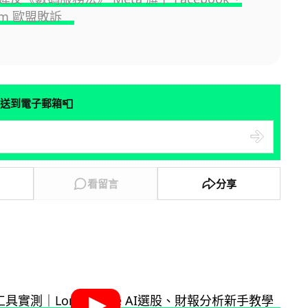
gram 歐盟敗訴
📮
送到電子郵箱
看留言
分享