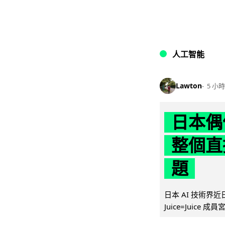
人工智能
Lawton
5 小時
日本偶
整個直
題
日本 AI 技術
Juice=Juic