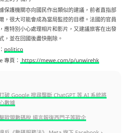
據保護機關亦向國民作出類似的建議，前者直指部
爾，很大可能會成為當局監控的目標。法國的官員
，應特別小心處理相片和影片，又建議旅客在出發
式，並在回國後盡快刪除。
：
politico
ewe 專頁：
https://mewe.com/p/unwirehk
 Google 搜尋壟斷 ChatGPT 等 AI 系統將
心數據
擊歐盟數碼稅 揚言報復西門子等歐企
反《數碼服務法》 Meta 旗下 Facebook、