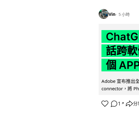
Vin
5 小時
Chat
話跨軟
個 AP
Adobe 宣布推出
connector，將 Ph
1
分
↗