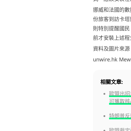
挪威和法國的數
份旅客到訪卡塔
則特別提醒國民
前才安裝上述程
資料及圖片來源
unwire.hk M
相關文章:
歐盟出招打破
可獲取核
特朗普反
歐盟裁定違