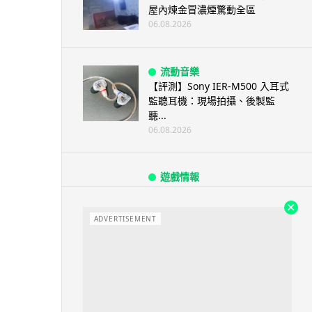
屋內煉金冒濃煙驚動全區
06.08.2026
流動音樂
【評測】Sony IER-M500 入耳式
監聽耳機：現場拍攝、後製監
聽...
06.08.2026
遊戲情報
《魔獸世界：至暗之夜》12.1
「烏拉特克的詛咒」專訪：巢穴
不為提高世...
ADVERTISEMENT
06.08.2026
遊戲情報
日本二手遊戲店減 90% 門市 業
績反增四成 “懷...