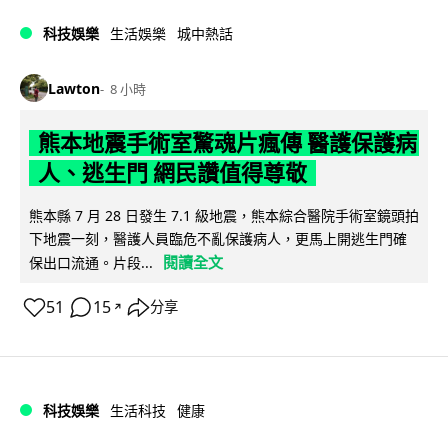
科技娛樂
生活娛樂
城中熱話
Lawton
8 小時
熊本地震手術室驚魂片瘋傳 醫護保護病
人、逃生門 網民讚值得尊敬
熊本縣 7 月 28 日發生 7.1 級地震，熊本綜合醫院手術室鏡頭拍
下地震一刻，醫護人員臨危不亂保護病人，更馬上開逃生門確
閱讀全文
保出口流通。片段...
51
15
分享
↗
科技娛樂
生活科技
健康