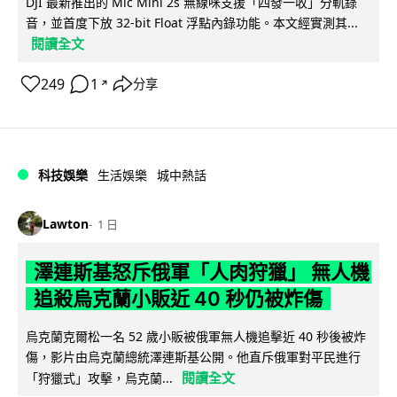
DJI 最新推出的 Mic Mini 2s 無線咪支援「四發一收」分軌錄
音，並首度下放 32-bit Float 浮點內錄功能。本文經實測其...
閱讀全文
249
1
分享
↗
科技娛樂
生活娛樂
城中熱話
Lawton
1 日
澤連斯基怒斥俄軍「人肉狩獵」 無人機
追殺烏克蘭小販近 40 秒仍被炸傷
烏克蘭克爾松一名 52 歲小販被俄軍無人機追擊近 40 秒後被炸
傷，影片由烏克蘭總統澤連斯基公開。他直斥俄軍對平民進行
閱讀全文
「狩獵式」攻擊，烏克蘭...