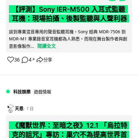
【評測】Sony IER-M500 入耳式監聽
耳機：現場拍攝、後製監聽與人聲利器
談到專業混音專用的聲音監聽耳機，Sony 經典 MDR-7506 到
MDR-M1 專業錄音室耳機都為人熟悉。而現在舞台製作者與創
閱讀全文
意影像製作...
36
4
分享
↗
科技娛樂
遊戲情報
天恩
1 日
《魔獸世界：至暗之夜》12.1 「烏拉特
克的詛咒」專訪：巢穴不為提高世界首