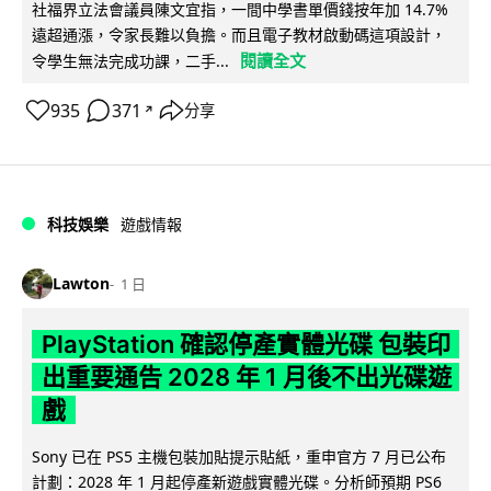
社福界立法會議員陳文宜指，一間中學書單價錢按年加 14.7%
遠超通漲，令家長難以負擔。而且電子教材啟動碼這項設計，
閱讀全文
令學生無法完成功課，二手...
935
371
分享
↗
科技娛樂
遊戲情報
Lawton
1 日
PlayStation 確認停產實體光碟 包裝印
出重要通告 2028 年 1 月後不出光碟遊
戲
Sony 已在 PS5 主機包裝加貼提示貼紙，重申官方 7 月已公布
計劃：2028 年 1 月起停產新遊戲實體光碟。分析師預期 PS6