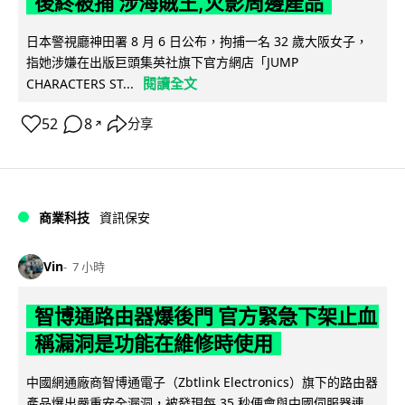
後終被捕 涉海賊王,火影周邊產品
日本警視廳神田署 8 月 6 日公布，拘捕一名 32 歲大阪女子，
指她涉嫌在出版巨頭集英社旗下官方網店「JUMP
閱讀全文
CHARACTERS ST...
52
8
分享
↗
商業科技
資訊保安
Vin
7 小時
智博通路由器爆後門 官方緊急下架止血
稱漏洞是功能在維修時使用
中國網通廠商智博通電子（Zbtlink Electronics）旗下的路由器
產品爆出嚴重安全漏洞，被發現每 35 秒便會與中國伺服器連