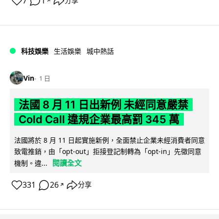
7
1
分享
↗
科技娛樂
生活娛樂
城中熱話
Vin
1 日
法國 8 月 11 日出新例 未經同意嚴禁
Cold Call 違規企業最高罰 345 萬
法國將於 8 月 11 日起實施新例，全面禁止企業未經消費者同意
致電推銷，由「opt-out」拒接登記制轉為「opt-in」先徵同意
閱讀全文
機制。違...
331
26
分享
↗