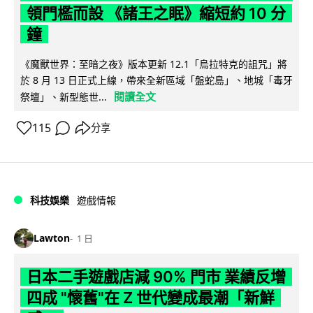
領門檻而設 《諸王之眠》縮短約 10 分
鐘
《魔獸世界：至暗之夜》版本更新 12.1「烏拉特克的詛咒」將
於 8 月 13 日正式上線，帶來全新區域「盤蛇島」、地城「毒牙
閱讀全文
祭壇」、新型態世...
115
分享
科技娛樂
遊戲情報
Lawton
1 日
日本二手遊戲店減 90% 門市 業績反增
四成 "懷舊"在 Z 世代變成最潮「新鮮