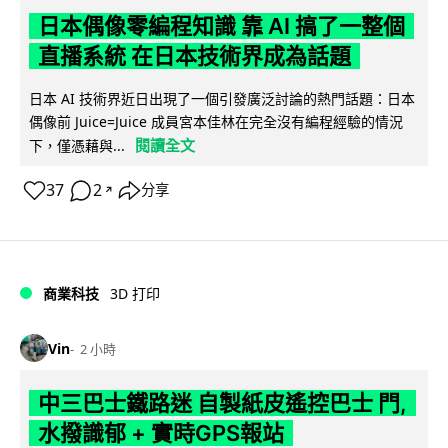
日本偶像零編程知識 靠 AI 搞了一整個
直播系統 在日本技術界成為話題
日本 AI 技術界近日出現了一個引發廣泛討論的熱門話題：日本
偶像前 Juice=Juice 成員宮本佳林在完全沒有編程經驗的情況
閱讀全文
下，僅憑藉與...
37
2
分享
↗
商業科技
3D 打印
Vin
2 小時
中三巴士鐵路迷 自製紙皮遙控巴士 門,
水撥識郁 + 實時GPS報站