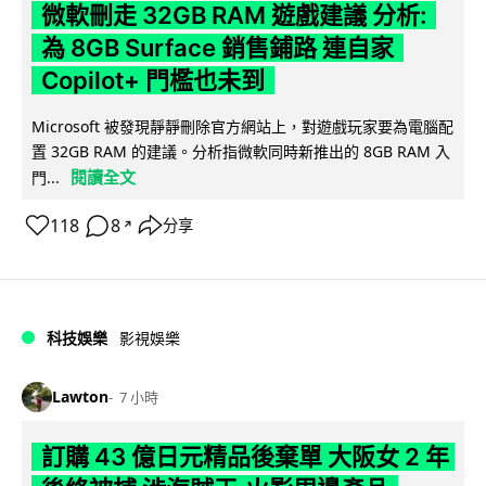
微軟刪走 32GB RAM 遊戲建議 分析:
為 8GB Surface 銷售鋪路 連自家
Copilot+ 門檻也未到
Microsoft 被發現靜靜刪除官方網站上，對遊戲玩家要為電腦配
置 32GB RAM 的建議。分析指微軟同時新推出的 8GB RAM 入
閱讀全文
門...
118
8
分享
↗
科技娛樂
影視娛樂
Lawton
7 小時
訂購 43 億日元精品後棄單 大阪女 2 年