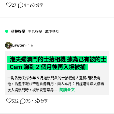
27
4
分享
↗
科技娛樂
生活娛樂
城中熱話
Lawton
1 日
港夫婦澳門的士拾相機 據為己有被的士
Cam 睇到 2 個月後再入境被捕
一對香港夫婦今年 5 月遊澳門乘的士拾獲他人遺留相機及電
池，拾遺不報並帶返香港自用。兩人本月 2 日經港珠澳大橋再
閱讀全文
次入境澳門時，被治安警察局...
532
75
分享
↗