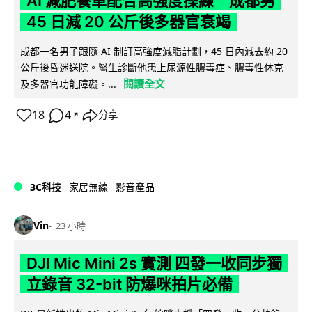
AI 減肥餐單配合高強度操練 成都男
45 日減 20 公斤後多器官衰竭
成都一名男子跟隨 AI 制訂高強度減脂計劃，45 日內減去約 20
公斤後昏迷送院。醫生診斷他患上尿源性膿毒症、膿毒性休克
閱讀全文
及多器官功能障礙。...
18
4
分享
↗
3C科技
家居無線
影音產品
Vin
23 小時
DJI Mic Mini 2s 實測 四發一收同步獨
立錄音 32-bit 防爆咪拍片必備