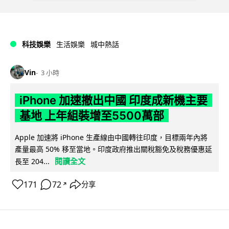
科技娛樂
生活娛樂
城中熱話
Vin
3 小時
iPhone 加速撤出中國 印度成新機主要
基地 上年組裝增至5500萬部
Apple 加速將 iPhone 生產線由中國轉往印度，目標兩年內將
產量最高 50% 移至當地。印度政府推出關稅豁免及稅務優惠延
閱讀全文
長至 204...
171
72
分享
↗