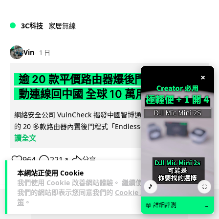
3C科技
家居無線
Vin
1 日
×
逾 20 款平價路由器爆後門 每 35 秒自
動連線回中國 全球 10 萬用家私隱堪憂
網絡安全公司 VulnCheck 揭發中國智博通電子（Zbtlink）生產
閱
的 20 多款路由器內置後門程式「Endlessdoors」（無盡...
讀全文
964
221
分享
↗
本網站正使用 Cookie
我們使用 Cookie 改善網站體驗。 繼續使用
🎵
⛶
我們的網站即表示您同意我們的
Cookie 政
策
。
📖 詳細評測
→
ADVERTISEMENT