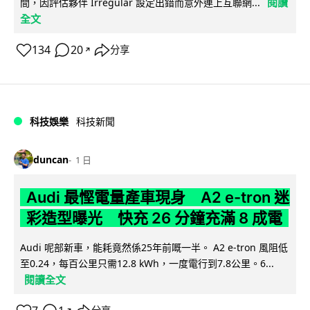
閱讀
間，因評估夥伴 Irregular 設定出錯而意外連上互聯網...
全文
134
20
分享
↗
科技娛樂
科技新聞
duncan
1 日
Audi 最慳電量產車現身 A2 e-tron 迷
彩造型曝光 快充 26 分鐘充滿 8 成電
Audi 呢部新車，能耗竟然係25年前嘅一半。 A2 e-tron 風阻低
至0.24，每百公里只需12.8 kWh，一度電行到7.8公里。6...
閱讀全文