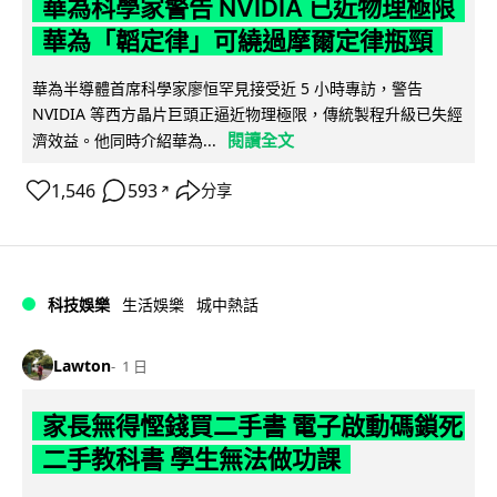
華為科學家警告 NVIDIA 已近物理極限
華為「韜定律」可繞過摩爾定律瓶頸
華為半導體首席科學家廖恒罕見接受近 5 小時專訪，警告
NVIDIA 等西方晶片巨頭正逼近物理極限，傳統製程升級已失經
閱讀全文
濟效益。他同時介紹華為...
1,546
593
分享
↗
科技娛樂
生活娛樂
城中熱話
Lawton
1 日
家長無得慳錢買二手書 電子啟動碼鎖死
二手教科書 學生無法做功課