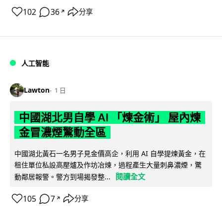
102
36
分享
↗
人工智能
Lawton
1 日
中國湖北男自學 AI 「煉金術」 屋內煉
金冒濃煙驚動全區
中國湖北黃石一名男子見金價高企，利用 AI 自學提煉黃金，在
租住單位私設高壓爐及作坊冶煉，過程產生大量刺鼻濃煙，驚
閱讀全文
動鄰居報警。警方到場揭發整...
105
7
分享
↗