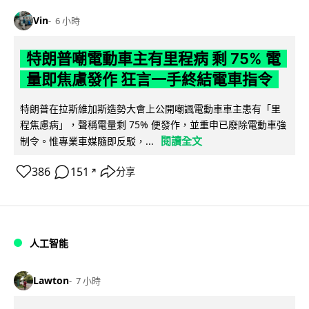
Vin
6 小時
特朗普嘲電動車主有里程病 剩 75% 電
量即焦慮發作 狂言一手終結電車指令
特朗普在拉斯維加斯造勢大會上公開嘲諷電動車車主患有「里
程焦慮病」，聲稱電量剩 75% 便發作，並重申已廢除電動車強
閱讀全文
制令。惟專業車媒隨即反駁，...
386
151
分享
↗
人工智能
Lawton
7 小時