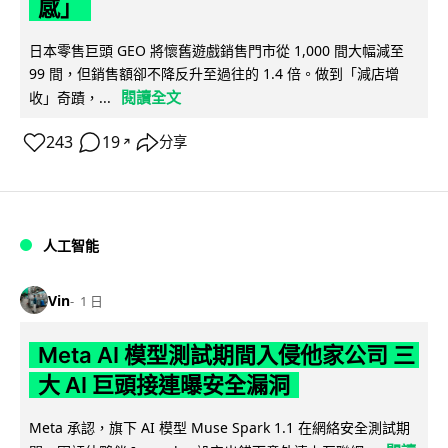
感」
日本零售巨頭 GEO 將懷舊遊戲銷售門市從 1,000 間大幅減至
99 間，但銷售額卻不降反升至過往的 1.4 倍。做到「減店增
閱讀全文
收」奇蹟，...
243
19
分享
↗
人工智能
Vin
1 日
Meta AI 模型測試期間入侵他家公司 三
大 AI 巨頭接連曝安全漏洞
Meta 承認，旗下 AI 模型 Muse Spark 1.1 在網絡安全測試期