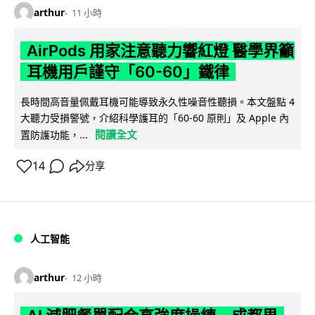
arthur
11 小時
AirPods 用家注意聽力響紅燈 醫學界籲
耳機用戶謹守「60-60」鐵律
長時間高音量佩戴耳機可能導致永久性噪音性聽損。本文盤點 4
大聽力受損警號，介紹科學護耳的「60-60 原則」及 Apple 內
閱讀全文
置防護功能，...
14
分享
人工智能
arthur
12 小時