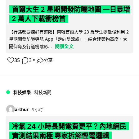
首爾大生 2 星期開發防曬地圖 一日暴增
2 萬人下載衝榜首
【行路都要揀好有遮陰】南韓首爾大學 23 歲學生劉敏俊利用 2
星期開發防曬導航 App「走向陰涼處」，結合建築物高度、太
閱讀全文
陽仰角及行道樹陰影...
35
3
分享
↗
科技娛樂
科技新聞
arthur
5 小時
冷氣 24 小時長開電費更平？內地網民
實測結果兩極 專家拆解慳電邏輯