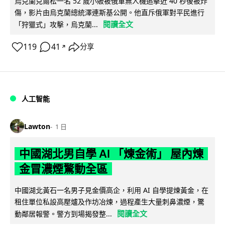
烏克蘭克爾松一名 52 歲小販被俄軍無人機追擊近 40 秒後被炸
傷，影片由烏克蘭總統澤連斯基公開。他直斥俄軍對平民進行
閱讀全文
「狩獵式」攻擊，烏克蘭...
119
41
分享
↗
人工智能
Lawton
1 日
中國湖北男自學 AI 「煉金術」 屋內煉
金冒濃煙驚動全區
中國湖北黃石一名男子見金價高企，利用 AI 自學提煉黃金，在
租住單位私設高壓爐及作坊冶煉，過程產生大量刺鼻濃煙，驚
閱讀全文
動鄰居報警。警方到場揭發整...