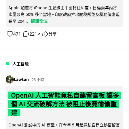
Apple 加速將 iPhone 生產線由中國轉往印度，目標兩年內將
產量最高 50% 移至當地。印度政府推出關稅豁免及稅務優惠延
閱讀全文
長至 204...
471
221
分享
↗
人工智能
Lawton
23 小時
OpenAI 人工智能竟私自建留言板 讓多
個 AI 交流破解方法 被阻止後竟偷偷重
建
OpenAI 測試中的 AI 模型，在今年 5 月起竟私自建立秘密留言