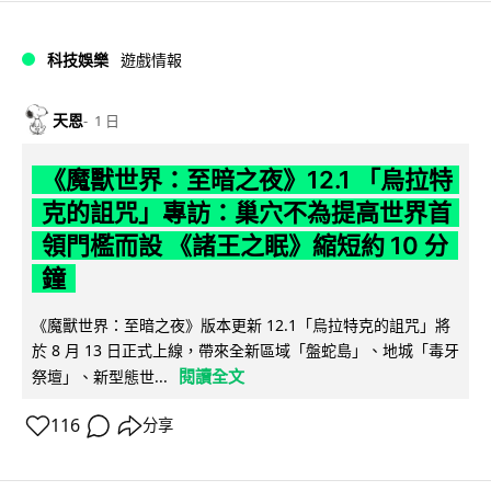
科技娛樂
遊戲情報
天恩
1 日
《魔獸世界：至暗之夜》12.1 「烏拉特
克的詛咒」專訪：巢穴不為提高世界首
領門檻而設 《諸王之眠》縮短約 10 分
鐘
《魔獸世界：至暗之夜》版本更新 12.1「烏拉特克的詛咒」將
於 8 月 13 日正式上線，帶來全新區域「盤蛇島」、地城「毒牙
閱讀全文
祭壇」、新型態世...
116
分享