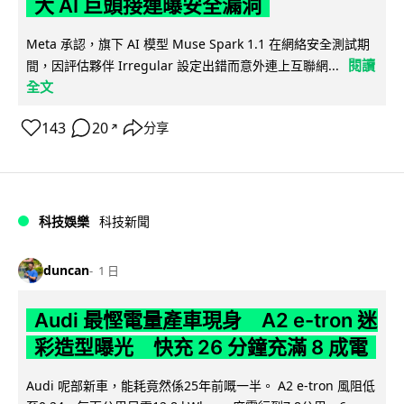
大 AI 巨頭接連曝安全漏洞
Meta 承認，旗下 AI 模型 Muse Spark 1.1 在網絡安全測試期
閱讀
間，因評估夥伴 Irregular 設定出錯而意外連上互聯網...
全文
143
20
分享
↗
科技娛樂
科技新聞
duncan
1 日
Audi 最慳電量產車現身 A2 e-tron 迷
彩造型曝光 快充 26 分鐘充滿 8 成電
Audi 呢部新車，能耗竟然係25年前嘅一半。 A2 e-tron 風阻低