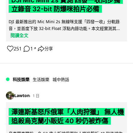
立錄音 32-bit 防爆咪拍片必備
DJI 最新推出的 Mic Mini 2s 無線咪支援「四發一收」分軌錄
音，並首度下放 32-bit Float 浮點內錄功能。本文經實測其...
閱讀全文
251
1
分享
↗
科技娛樂
生活娛樂
城中熱話
Lawton
1 日
澤連斯基怒斥俄軍「人肉狩獵」 無人機
追殺烏克蘭小販近 40 秒仍被炸傷