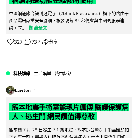
稱漏洞是功能在維修時使用
中國網通廠商智博通電子（Zbtlink Electronics）旗下的路由器
產品爆出嚴重安全漏洞，被發現每 35 秒便會與中國伺服器連
閱讀全文
線，旗...
327
73
分享
↗
科技娛樂
生活娛樂
城中熱話
Lawton
1 日
熊本地震手術室驚魂片瘋傳 醫護保護病
人、逃生門 網民讚值得尊敬
熊本縣 7 月 28 日發生 7.1 級地震，熊本綜合醫院手術室鏡頭拍
下地震一刻，醫護人員臨危不亂保護病人，更馬上開逃生門確