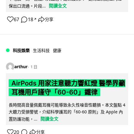
閱讀全文
保出口流通。片段...
67
18
分享
↗
科技娛樂
生活科技
健康
arthur
1 日
AirPods 用家注意聽力響紅燈 醫學界籲
耳機用戶謹守「60-60」鐵律
長時間高音量佩戴耳機可能導致永久性噪音性聽損。本文盤點 4
大聽力受損警號，介紹科學護耳的「60-60 原則」及 Apple 內
閱讀全文
置防護功能，...
20
分享