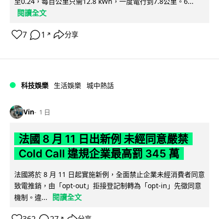
至0.24，每百公里只需12.8 kWh，一度電行到7.8公里。6...
閱讀全文
7
1
分享
↗
科技娛樂
生活娛樂
城中熱話
Vin
1 日
法國 8 月 11 日出新例 未經同意嚴禁
Cold Call 違規企業最高罰 345 萬
法國將於 8 月 11 日起實施新例，全面禁止企業未經消費者同意
致電推銷，由「opt-out」拒接登記制轉為「opt-in」先徵同意
閱讀全文
機制。違...
分享
↗