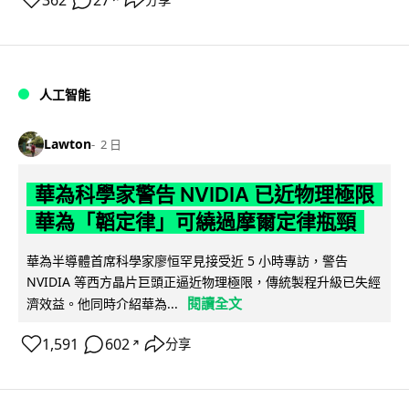
362
27
人工智能
Lawton
2 日
華為科學家警告 NVIDIA 已近物理極限
華為「韜定律」可繞過摩爾定律瓶頸
華為半導體首席科學家廖恒罕見接受近 5 小時專訪，警告
NVIDIA 等西方晶片巨頭正逼近物理極限，傳統製程升級已失經
閱讀全文
濟效益。他同時介紹華為...
1,591
602
分享
↗