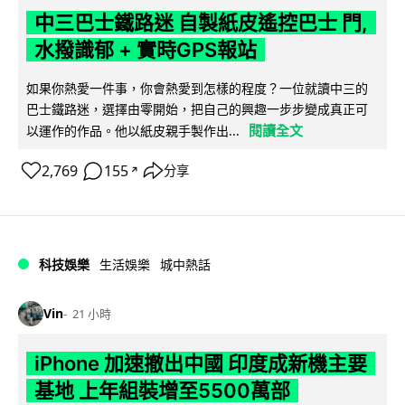
中三巴士鐵路迷 自製紙皮遙控巴士 門,
水撥識郁 + 實時GPS報站
如果你熱愛一件事，你會熱愛到怎樣的程度？一位就讀中三的
巴士鐵路迷，選擇由零開始，把自己的興趣一步步變成真正可
閱讀全文
以運作的作品。他以紙皮親手製作出...
2,769
155
分享
↗
科技娛樂
生活娛樂
城中熱話
Vin
21 小時
iPhone 加速撤出中國 印度成新機主要
基地 上年組裝增至5500萬部