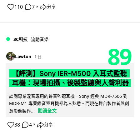
110
7
分享
↗
3C科技
流動音樂
89
Lawton
1 日
【評測】Sony IER-M500 入耳式監聽
耳機：現場拍攝、後製監聽與人聲利器
談到專業混音專用的聲音監聽耳機，Sony 經典 MDR-7506 到
MDR-M1 專業錄音室耳機都為人熟悉。而現在舞台製作者與創
閱讀全文
意影像製作...
38
4
分享
↗