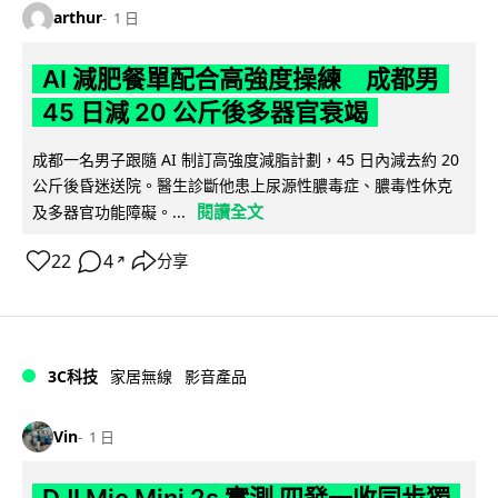
arthur
1 日
AI 減肥餐單配合高強度操練 成都男
45 日減 20 公斤後多器官衰竭
成都一名男子跟隨 AI 制訂高強度減脂計劃，45 日內減去約 20
公斤後昏迷送院。醫生診斷他患上尿源性膿毒症、膿毒性休克
閱讀全文
及多器官功能障礙。...
22
4
分享
↗
3C科技
家居無線
影音產品
Vin
1 日
DJI Mic Mini 2s 實測 四發一收同步獨