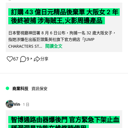
訂購 43 億日元精品後棄單 大阪女 2 年
後終被捕 涉海賊王,火影周邊產品
日本警視廳神田署 8 月 6 日公布，拘捕一名 32 歲大阪女子，
指她涉嫌在出版巨頭集英社旗下官方網店「JUMP
閱讀全文
CHARACTERS ST...
67
9
分享
↗
商業科技
資訊保安
Vin
1 日
智博通路由器爆後門 官方緊急下架止血