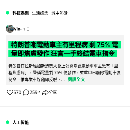
科技娛樂
生活娛樂
城中熱話
Vin
1 日
特朗普嘲電動車主有里程病 剩 75% 電
量即焦慮發作 狂言一手終結電車指令
特朗普在拉斯維加斯造勢大會上公開嘲諷電動車車主患有「里
程焦慮病」，聲稱電量剩 75% 便發作，並重申已廢除電動車強
閱讀全文
制令。惟專業車媒隨即反駁，...
570
259
分享
↗
人工智能