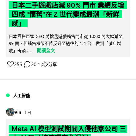
日本二手遊戲店減 90% 門市 業績反增
四成 "懷舊"在 Z 世代變成最潮「新鮮
感」
日本零售巨頭 GEO 將懷舊遊戲銷售門市從 1,000 間大幅減至
99 間，但銷售額卻不降反升至過往的 1.4 倍。做到「減店增
閱讀全文
收」奇蹟，...
255
20
分享
↗
人工智能
Vin
1 日
Meta AI 模型測試期間入侵他家公司 三