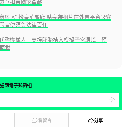
辱華損害國家尊嚴
廚房 AI 扮豪華餐廳 貼豪裝相片在外賣平台吸客
假宣傳須負法律責任
代孕機械人 支援胚胎植入模擬子宮環境 預
內面世
📮
送到電子郵箱
看留言
分享