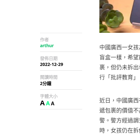
作者
arthur
中國廣西一女孩為
盲盒一樣，希望能
發佈日期
2022-12-29
裹，但仍未拆出希
行「批評教育」
閱讀時間
2分鐘
字體大小
近日，中國廣西
A
A
A
遞包裹的價值不
警。警方經過調
時，女孩仍在拆