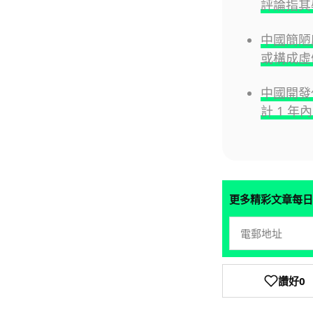
評論指其
中國簡陋
或構成虛
中國開發
計 1 年
更多精彩文章每日
讚好
0