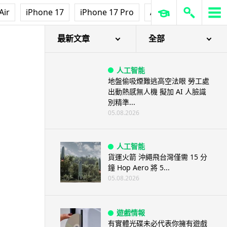
Air
iPhone 17
iPhone 17 Pro
AirPods Pro 3
Ap
最新文章
全部
人工智能
地盤偷吸煙難逃高空法眼 勞工處
出動熱感無人機 擬加 AI 人臉識
別精準...
05.08.2026
人工智能
貨運火箭 沖繩飛台灣僅需 15 分
鐘 Hop Aero 將 5...
05.08.2026
遊戲情報
有實體光碟未必代表你擁有遊戲