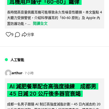
耳機用戶謹守「60-60」鐵律
長時間高音量佩戴耳機可能導致永久性噪音性聽損。本文盤點 4
大聽力受損警號，介紹科學護耳的「60-60 原則」及 Apple 內
閱讀全文
置防護功能，...
9
分享
人工智能
arthur
7 小時
AI 減肥餐單配合高強度操練 成都男
45 日減 20 公斤後多器官衰竭
成都一名男子跟隨 AI 制訂高強度減脂計劃，45 日內減去約 20