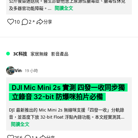
公斤後昏迷送院。醫生診斷他患上尿源性膿毒症、膿毒性休克
閱讀全文
及多器官功能障礙。...
10
2
分享
↗
3C科技
家居無線
影音產品
Vin
19 小時
DJI Mic Mini 2s 實測 四發一收同步獨
立錄音 32-bit 防爆咪拍片必備
DJI 最新推出的 Mic Mini 2s 無線咪支援「四發一收」分軌錄
音，並首度下放 32-bit Float 浮點內錄功能。本文經實測其...
閱讀全文
分享
↗