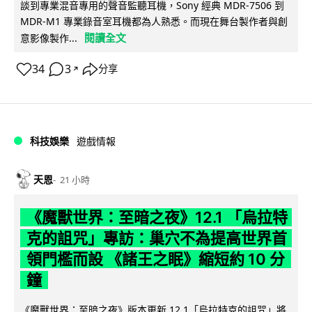
談到專業混音專用的聲音監聽耳機，Sony 經典 MDR-7506 到
MDR-M1 專業錄音室耳機都為人熟悉。而現在舞台製作者與創
閱讀全文
意影像製作...
34
3
分享
↗
科技娛樂
遊戲情報
天恩
21 小時
《魔獸世界：至暗之夜》12.1 「烏拉特
克的詛咒」專訪：巢穴不為提高世界首
領門檻而設 《諸王之眠》縮短約 10 分
鐘
《魔獸世界：至暗之夜》版本更新 12.1「烏拉特克的詛咒」將