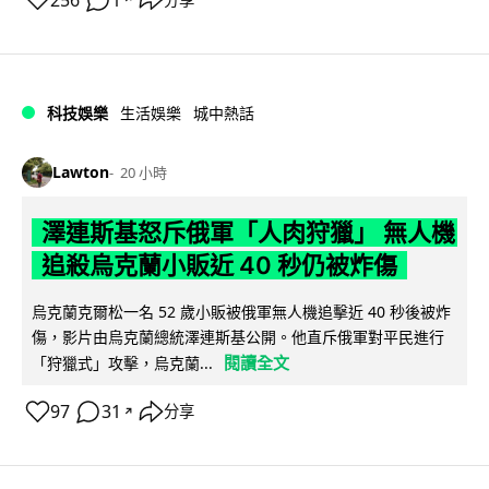
256
1
科技娛樂
生活娛樂
城中熱話
Lawton
20 小時
澤連斯基怒斥俄軍「人肉狩獵」 無人機
追殺烏克蘭小販近 40 秒仍被炸傷
烏克蘭克爾松一名 52 歲小販被俄軍無人機追擊近 40 秒後被炸
傷，影片由烏克蘭總統澤連斯基公開。他直斥俄軍對平民進行
閱讀全文
「狩獵式」攻擊，烏克蘭...
97
31
分享
↗