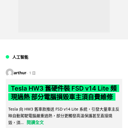
人工智能
arthur
1 日
Tesla HW3 舊硬件裝 FSD v14 Lite 頻
現過熱 部分電腦損毀車主須自費維修
Tesla 向 HW3 舊車款推送 FSD v14 Lite 系統，引發大量車主反
映自動駕駛電腦嚴重過熱，部分更觸發高溫保護甚至直接燒
閱讀全文
毀，須...