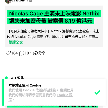
Lawton
1 日
Nicolas Cage 主演未上映電影 Netflix
遺失未加密母帶 被索償 8.19 億港元
【唔見未加密母帶咁大件事】Netflix 洛杉磯辦公室被竊，未上
映的 Nicolas Cage 電影《Fortitude》母帶亦告失蹤。電影...
閱讀全文
184
10
分享
↗
人工智能
本網站正使用 Cookie
我們使用 Cookie 改善網站體驗。 繼續使用
Vin
1 日
我們的網站即表示您同意我們的
Cookie 政
策
。
Elon Musk: SpaceX 將挑戰萬億年收