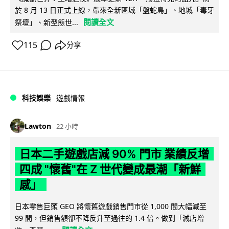
於 8 月 13 日正式上線，帶來全新區域「盤蛇島」、地城「毒牙
閱讀全文
祭壇」、新型態世...
115
分享
科技娛樂
遊戲情報
Lawton
22 小時
日本二手遊戲店減 90% 門市 業績反增
四成 "懷舊"在 Z 世代變成最潮「新鮮
感」
日本零售巨頭 GEO 將懷舊遊戲銷售門市從 1,000 間大幅減至
99 間，但銷售額卻不降反升至過往的 1.4 倍。做到「減店增