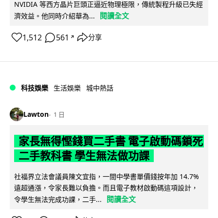
NVIDIA 等西方晶片巨頭正逼近物理極限，傳統製程升級已失經
閱讀全文
濟效益。他同時介紹華為...
1,512
561
分享
↗
科技娛樂
生活娛樂
城中熱話
Lawton
1 日
家長無得慳錢買二手書 電子啟動碼鎖死
二手教科書 學生無法做功課
社福界立法會議員陳文宜指，一間中學書單價錢按年加 14.7%
遠超通漲，令家長難以負擔。而且電子教材啟動碼這項設計，
閱讀全文
令學生無法完成功課，二手...