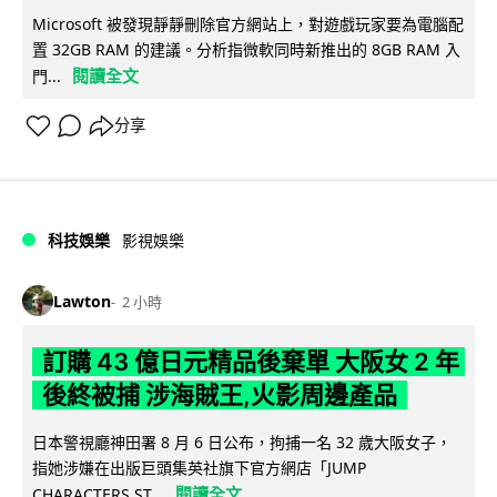
Microsoft 被發現靜靜刪除官方網站上，對遊戲玩家要為電腦配
置 32GB RAM 的建議。分析指微軟同時新推出的 8GB RAM 入
閱讀全文
門...
分享
科技娛樂
影視娛樂
Lawton
2 小時
訂購 43 億日元精品後棄單 大阪女 2 年
後終被捕 涉海賊王,火影周邊產品
日本警視廳神田署 8 月 6 日公布，拘捕一名 32 歲大阪女子，
指她涉嫌在出版巨頭集英社旗下官方網店「JUMP
閱讀全文
CHARACTERS ST...