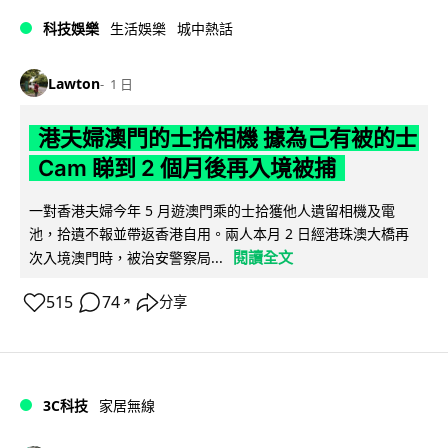
科技娛樂
生活娛樂
城中熱話
Lawton
1 日
港夫婦澳門的士拾相機 據為己有被的士
Cam 睇到 2 個月後再入境被捕
一對香港夫婦今年 5 月遊澳門乘的士拾獲他人遺留相機及電
池，拾遺不報並帶返香港自用。兩人本月 2 日經港珠澳大橋再
閱讀全文
次入境澳門時，被治安警察局...
515
74
分享
↗
3C科技
家居無線