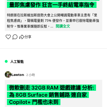
量即焦慮發作 狂言一手終結電車指令
特朗普在拉斯維加斯造勢大會上公開嘲諷電動車車主患有「里
程焦慮病」，聲稱電量剩 75% 便發作，並重申已廢除電動車強
閱讀全文
制令。惟專業車媒隨即反駁，...
分享
人工智能
Lawton
2 小時
微軟刪走 32GB RAM 遊戲建議 分析:
為 8GB Surface 銷售鋪路 連自家
Copilot+ 門檻也未到