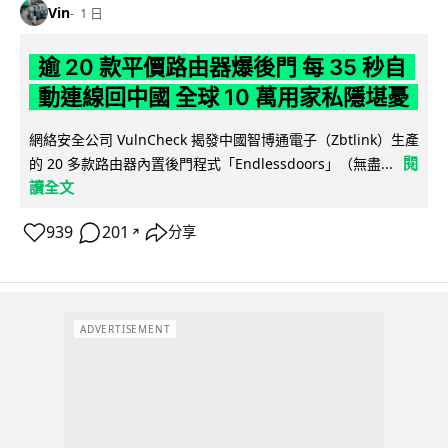
Vin
1 日
逾 20 款平價路由器爆後門 每 35 秒自
動連線回中國 全球 10 萬用家私隱堪憂
網絡安全公司 VulnCheck 揭發中國智博通電子（Zbtlink）生產
閱
的 20 多款路由器內置後門程式「Endlessdoors」（無盡...
讀全文
939
201
分享
↗
ADVERTISEMENT