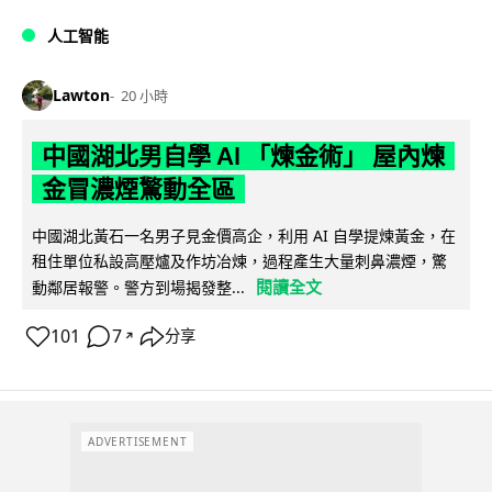
人工智能
Lawton
20 小時
中國湖北男自學 AI 「煉金術」 屋內煉
金冒濃煙驚動全區
中國湖北黃石一名男子見金價高企，利用 AI 自學提煉黃金，在
租住單位私設高壓爐及作坊冶煉，過程產生大量刺鼻濃煙，驚
閱讀全文
動鄰居報警。警方到場揭發整...
101
7
分享
↗
ADVERTISEMENT