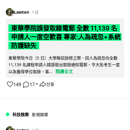
Lawton
1 日
東華學院誤發取錄電郵 全數 11,139 名
申請人一度空歡喜 專家:人為疏忽+系統
防護缺失
東華學院今日（5 日）大學聯招放榜之際，因人為疏忽向全數
11,139 名課程申請人錯誤發出取錄通知電郵，令大批考生一度
閱讀全文
以為獲得學位取錄，事...
149
17
分享
↗
科技娛樂
影視娛樂