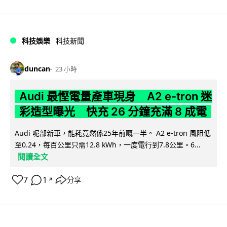
科技娛樂
科技新聞
duncan
23 小時
Audi 最慳電量產車現身 A2 e-tron 迷
彩造型曝光 快充 26 分鐘充滿 8 成電
Audi 呢部新車，能耗竟然係25年前嘅一半。 A2 e-tron 風阻低
至0.24，每百公里只需12.8 kWh，一度電行到7.8公里。6...
閱讀全文
7
1
分享
↗