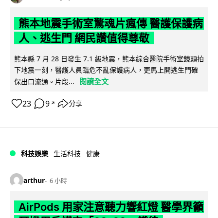
熊本地震手術室驚魂片瘋傳 醫護保護病
人、逃生門 網民讚值得尊敬
熊本縣 7 月 28 日發生 7.1 級地震，熊本綜合醫院手術室鏡頭拍
下地震一刻，醫護人員臨危不亂保護病人，更馬上開逃生門確
閱讀全文
保出口流通。片段...
23
9
分享
↗
科技娛樂
生活科技
健康
arthur
6 小時
AirPods 用家注意聽力響紅燈 醫學界籲