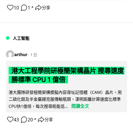
10
1
分享
↗
人工智能
arthur
1 日
港大工程學院研極簡架構晶片 搜尋速度
勝標準 CPU 1 億倍
港大團隊研發極簡架構模擬內容尋址記憶體（CAM）晶片，用
二硫化鉬及半金屬銻克服傳輸瓶頸，漢明距離計算速度比標準
閱讀全文
CPU快1億倍，每次搜尋耗能低...
43
20
分享
↗