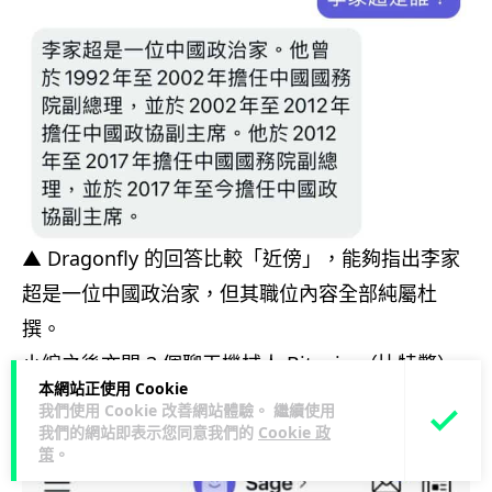
▲ Dragonfly 的回答比較「近傍」，能夠指出李家
超是一位中國政治家，但其職位內容全部純屬杜
撰。
小編之後亦問 3 個聊天機械人 Bitcoin （比特幣）
本網站正使用 Cookie
是否值得投資，3 個聊天機械人均沒有正面回應問
我們使用 Cookie 改善網站體驗。 繼續使用
題。
我們的網站即表示您同意我們的
Cookie 政
策
。