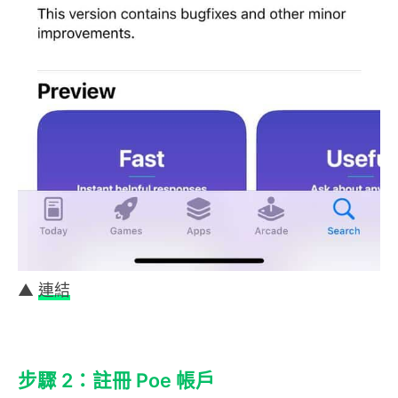
▲
連結
步驟 2：註冊 Poe 帳戶