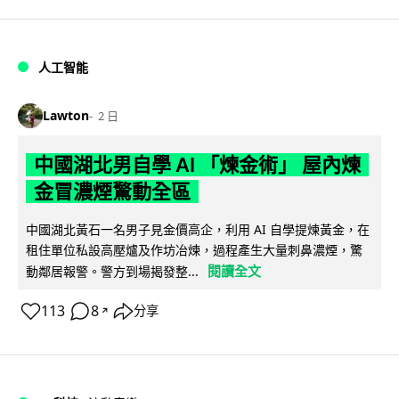
人工智能
Lawton
2 日
中國湖北男自學 AI 「煉金術」 屋內煉
金冒濃煙驚動全區
中國湖北黃石一名男子見金價高企，利用 AI 自學提煉黃金，在
租住單位私設高壓爐及作坊冶煉，過程產生大量刺鼻濃煙，驚
閱讀全文
動鄰居報警。警方到場揭發整...
113
8
分享
↗