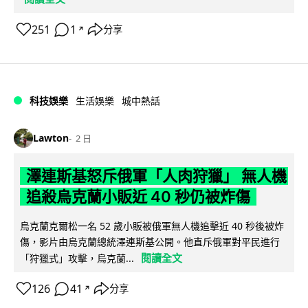
251
1
分享
↗
科技娛樂
生活娛樂
城中熱話
Lawton
2 日
澤連斯基怒斥俄軍「人肉狩獵」 無人機
追殺烏克蘭小販近 40 秒仍被炸傷
烏克蘭克爾松一名 52 歲小販被俄軍無人機追擊近 40 秒後被炸
傷，影片由烏克蘭總統澤連斯基公開。他直斥俄軍對平民進行
閱讀全文
「狩獵式」攻擊，烏克蘭...
126
41
分享
↗