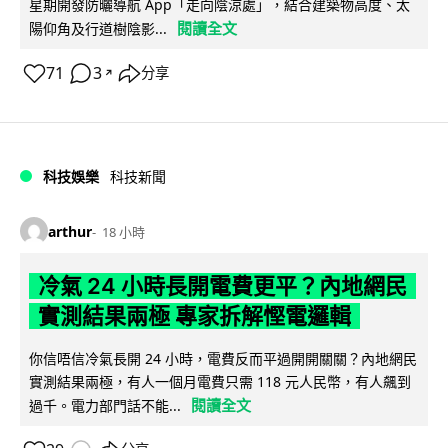
星期開發防曬導航 App「走向陰涼處」，結合建築物高度、太
閱讀全文
陽仰角及行道樹陰影...
71
3
分享
↗
科技娛樂
科技新聞
arthur
18 小時
冷氣 24 小時長開電費更平？內地網民
實測結果兩極 專家拆解慳電邏輯
你信唔信冷氣長開 24 小時，電費反而平過開開關關？內地網民
實測結果兩極，有人一個月電費只需 118 元人民幣，有人飆到
閱讀全文
過千。電力部門話不能...