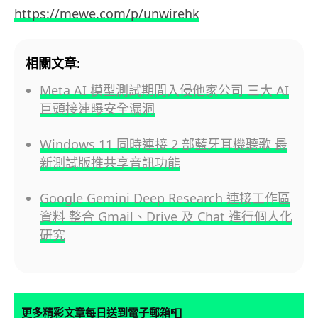
https://mewe.com/p/unwirehk
相關文章:
Meta AI 模型測試期間入侵他家公司 三大 AI
巨頭接連曝安全漏洞
Windows 11 同時連接 2 部藍牙耳機聽歌 最
新測試版推共享音訊功能
Google Gemini Deep Research 連接工作區
資料 整合 Gmail、Drive 及 Chat 進行個人化
研究
📮
更多精彩文章每日送到電子郵箱