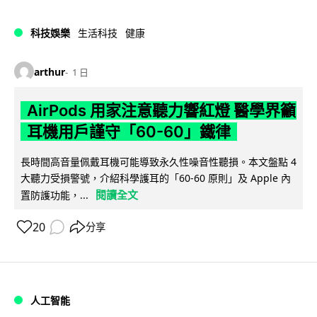
科技娛樂
生活科技
健康
arthur
1 日
AirPods 用家注意聽力響紅燈 醫學界籲
耳機用戶謹守「60-60」鐵律
長時間高音量佩戴耳機可能導致永久性噪音性聽損。本文盤點 4
大聽力受損警號，介紹科學護耳的「60-60 原則」及 Apple 內
閱讀全文
置防護功能，...
20
分享
人工智能