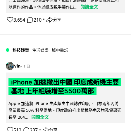
閱讀全文
以運作的作品。他以紙皮親手製作出...
3,654
210
分享
↗
科技娛樂
生活娛樂
城中熱話
Vin
1 日
iPhone 加速撤出中國 印度成新機主要
基地 上年組裝增至5500萬部
Apple 加速將 iPhone 生產線由中國轉往印度，目標兩年內將
產量最高 50% 移至當地。印度政府推出關稅豁免及稅務優惠延
閱讀全文
長至 204...
512
237
分享
↗