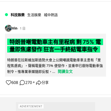
科技娛樂
生活娛樂
城中熱話
Vin
1 日
特朗普嘲電動車主有里程病 剩 75% 電
量即焦慮發作 狂言一手終結電車指令
特朗普在拉斯維加斯造勢大會上公開嘲諷電動車車主患有「里
程焦慮病」，聲稱電量剩 75% 便發作，並重申已廢除電動車強
閱讀全文
制令。惟專業車媒隨即反駁，...
608
270
分享
↗
ADVERTISEMENT