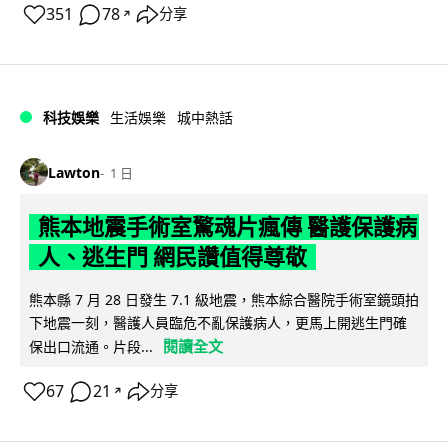
351
78
分享
↗
科技娛樂
生活娛樂
城中熱話
Lawton
1 日
熊本地震手術室驚魂片瘋傳 醫護保護病
人、逃生門 網民讚值得尊敬
熊本縣 7 月 28 日發生 7.1 級地震，熊本綜合醫院手術室鏡頭拍
下地震一刻，醫護人員臨危不亂保護病人，更馬上開逃生門確
閱讀全文
保出口流通。片段...
67
21
分享
↗