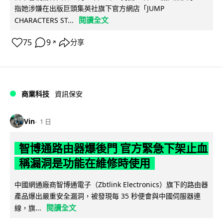
指她涉嫌在出版巨頭集英社旗下官方網店「JUMP
閱讀全文
CHARACTERS ST...
75
9
分享
↗
商業科技
資訊保安
Vin
1 日
智博通路由器爆後門 官方緊急下架止血
稱漏洞是功能在維修時使用
中國網通廠商智博通電子（Zbtlink Electronics）旗下的路由器
產品爆出嚴重安全漏洞，被發現每 35 秒便會與中國伺服器連
閱讀全文
線，旗...