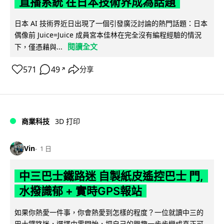
直播系統 在日本技術界成為話題
日本 AI 技術界近日出現了一個引發廣泛討論的熱門話題：日本
偶像前 Juice=Juice 成員宮本佳林在完全沒有編程經驗的情況
閱讀全文
下，僅憑藉與...
571
49
分享
↗
商業科技
3D 打印
Vin
1 日
中三巴士鐵路迷 自製紙皮遙控巴士 門,
水撥識郁 + 實時GPS報站
如果你熱愛一件事，你會熱愛到怎樣的程度？一位就讀中三的
巴士鐵路迷，選擇由零開始，把自己的興趣一步步變成真正可