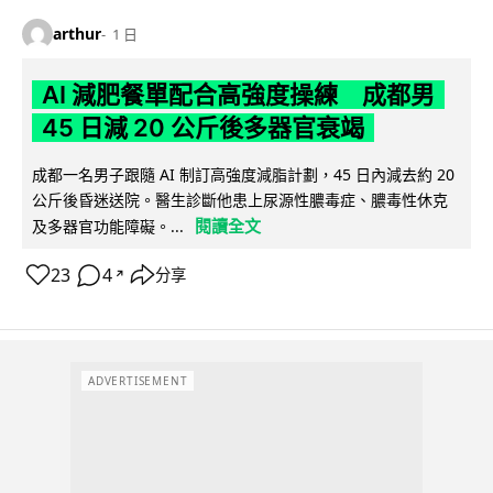
arthur
1 日
AI 減肥餐單配合高強度操練 成都男
45 日減 20 公斤後多器官衰竭
成都一名男子跟隨 AI 制訂高強度減脂計劃，45 日內減去約 20
公斤後昏迷送院。醫生診斷他患上尿源性膿毒症、膿毒性休克
閱讀全文
及多器官功能障礙。...
23
4
分享
↗
ADVERTISEMENT