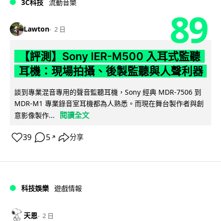
3C科技
流動音樂
89
Lawton
2 日
【評測】Sony IER-M500 入耳式監聽
耳機：現場拍攝、後製監聽與人聲利器
談到專業混音專用的聲音監聽耳機，Sony 經典 MDR-7506 到
MDR-M1 專業錄音室耳機都為人熟悉。而現在舞台製作者與創
閱讀全文
意影像製作...
39
5
分享
↗
科技娛樂
遊戲情報
天恩
2 日