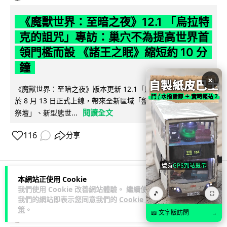
《魔獸世界：至暗之夜》12.1 「烏拉特
克的詛咒」專訪：巢穴不為提高世界首
領門檻而設 《諸王之眠》縮短約 10 分
鐘
×
《魔獸世界：至暗之夜》版本更新 12.1「烏拉特克的詛咒」將
於 8 月 13 日正式上線，帶來全新區域「盤蛇島」、地城「毒牙
閱讀全文
祭壇」、新型態世...
116
分享
本網站正使用 Cookie
科技娛樂
遊戲情報
我們使用 Cookie 改善網站體驗。 繼續使用
🎵
⛶
我們的網站即表示您同意我們的
Cookie 政
策
。
📖 文字版訪問
→
Lawton
2 日