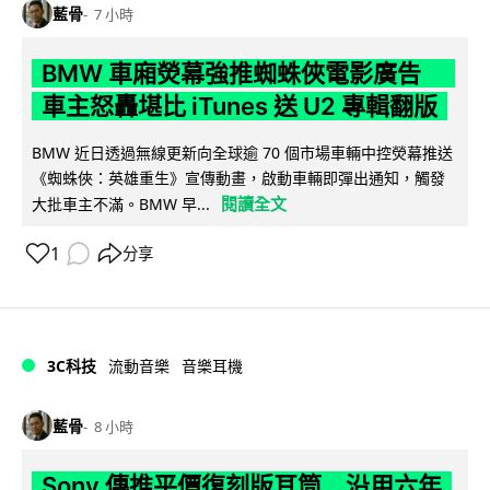
藍骨
7 小時
BMW 車廂熒幕強推蜘蛛俠電影廣告
車主怒轟堪比 iTunes 送 U2 專輯翻版
BMW 近日透過無線更新向全球逾 70 個市場車輛中控熒幕推送
《蜘蛛俠：英雄重生》宣傳動畫，啟動車輛即彈出通知，觸發
閱讀全文
大批車主不滿。BMW 早...
1
分享
3C科技
流動音樂
音樂耳機
藍骨
8 小時
Sony 傳推平價復刻版耳筒 沿用六年