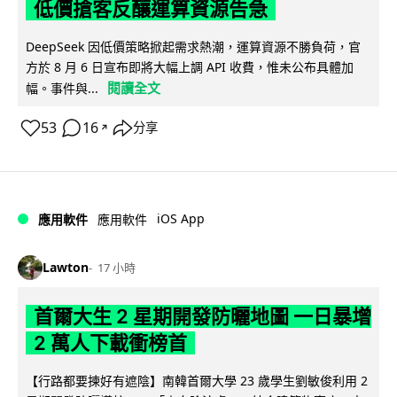
低價搶客反釀運算資源告急
DeepSeek 因低價策略掀起需求熱潮，運算資源不勝負荷，官
方於 8 月 6 日宣布即將大幅上調 API 收費，惟未公布具體加
閱讀全文
幅。事件與...
53
16
分享
↗
iOS App
應用軟件
應用軟件
Lawton
17 小時
首爾大生 2 星期開發防曬地圖 一日暴增
2 萬人下載衝榜首
【行路都要揀好有遮陰】南韓首爾大學 23 歲學生劉敏俊利用 2