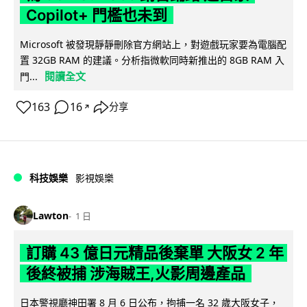
Copilot+ 門檻也未到
Microsoft 被發現靜靜刪除官方網站上，對遊戲玩家要為電腦配
置 32GB RAM 的建議。分析指微軟同時新推出的 8GB RAM 入
閱讀全文
門...
163
16
分享
↗
科技娛樂
影視娛樂
Lawton
1 日
訂購 43 億日元精品後棄單 大阪女 2 年
後終被捕 涉海賊王,火影周邊產品
日本警視廳神田署 8 月 6 日公布，拘捕一名 32 歲大阪女子，