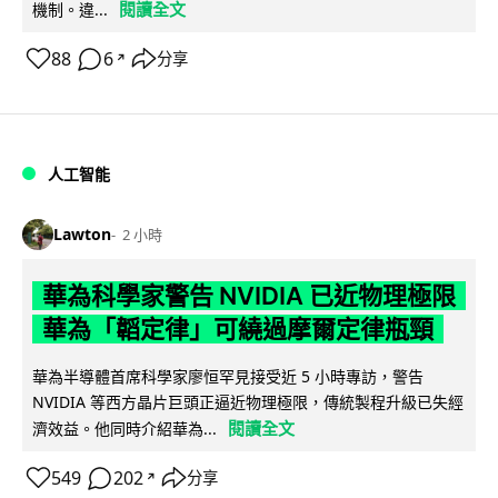
閱讀全文
機制。違...
88
6
分享
↗
人工智能
Lawton
2 小時
華為科學家警告 NVIDIA 已近物理極限
華為「韜定律」可繞過摩爾定律瓶頸
華為半導體首席科學家廖恒罕見接受近 5 小時專訪，警告
NVIDIA 等西方晶片巨頭正逼近物理極限，傳統製程升級已失經
閱讀全文
濟效益。他同時介紹華為...
549
202
分享
↗