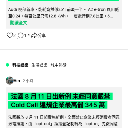
Audi 呢部新車，能耗竟然係25年前嘅一半。 A2 e-tron 風阻低
至0.24，每百公里只需12.8 kWh，一度電行到7.8公里。6...
閱讀全文
2
1
分享
↗
科技娛樂
生活娛樂
城中熱話
Vin
2 小時
法國 8 月 11 日出新例 未經同意嚴禁
Cold Call 違規企業最高罰 345 萬
法國將於 8 月 11 日起實施新例，全面禁止企業未經消費者同意
致電推銷，由「opt-out」拒接登記制轉為「opt-in」先徵同意