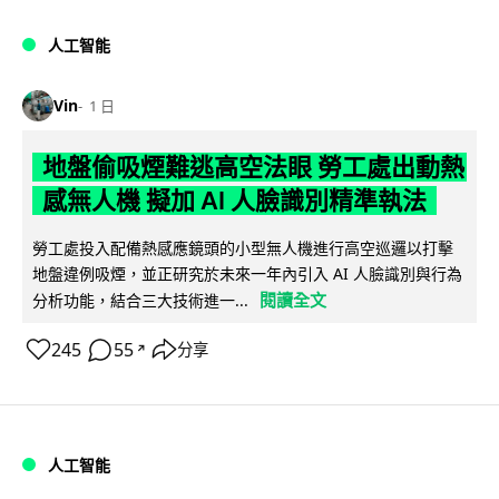
人工智能
Vin
1 日
地盤偷吸煙難逃高空法眼 勞工處出動熱
感無人機 擬加 AI 人臉識別精準執法
勞工處投入配備熱感應鏡頭的小型無人機進行高空巡邏以打擊
地盤違例吸煙，並正研究於未來一年內引入 AI 人臉識別與行為
閱讀全文
分析功能，結合三大技術進一...
245
55
分享
↗
人工智能