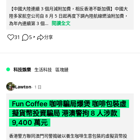
【中國大陸連續 3 個月減附加費，相反香港不斷加價】中國大
陸多家航空公司自 8 月 5 日起再度下調內陸航線燃油附加費，
閱讀全文
為年內連續第 3 個...
31
5
分享
↗
科技娛樂
生活科技
區塊鏈
Lawton
1 日
Fun Coffee 咖啡騙局爆煲 咖啡包裝虛
擬貨幣投資騙局 港澳警拘 8 人涉款
9,400 萬元
香港警方聯同澳門司警搗破以養生咖啡生意包裝的虛擬貨幣投