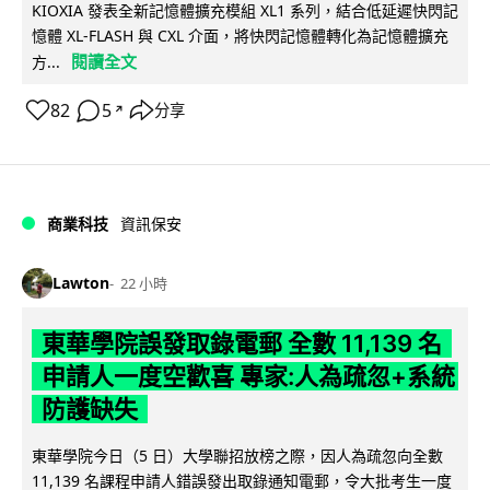
KIOXIA 發表全新記憶體擴充模組 XL1 系列，結合低延遲快閃記
憶體 XL-FLASH 與 CXL 介面，將快閃記憶體轉化為記憶體擴充
閱讀全文
方...
82
5
分享
↗
商業科技
資訊保安
Lawton
22 小時
東華學院誤發取錄電郵 全數 11,139 名
申請人一度空歡喜 專家:人為疏忽+系統
防護缺失
東華學院今日（5 日）大學聯招放榜之際，因人為疏忽向全數
11,139 名課程申請人錯誤發出取錄通知電郵，令大批考生一度