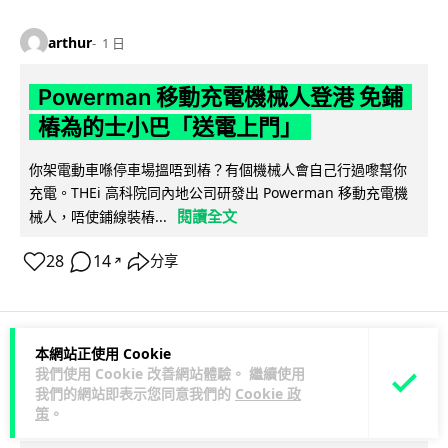
arthur
1 日
Powerman 移動充電機械人登港 免鋪
樁為的士小巴「送電上門」
你架電動車喺停車場搵唔到樁？有個機械人會自己行過嚟幫你
充電。THEi 高科院同內地公司研發出 Powerman 移動充電機
閱讀全文
械人，唔使鋪線裝樁...
28
14
分享
↗
本網站正使用 Cookie
商業科技
資訊保安
我們使用 Cookie 改善網站體驗。 繼續使用
我們的網站即表示您同意我們的
Cookie 政
策
。
Lawton
1 日