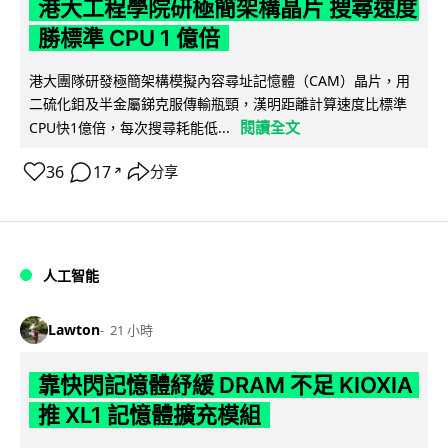
港大工程學院研極簡架構晶片 搜尋速度
勝標準 CPU 1 億倍
港大團隊研發極簡架構模擬內容尋址記憶體（CAM）晶片，用
二硫化鉬及半金屬銻克服傳輸瓶頸，漢明距離計算速度比標準
閱讀全文
CPU快1億倍，每次搜尋耗能低...
36
17
分享
↗
人工智能
Lawton
21 小時
靠快閃記憶體紓緩 DRAM 不足 KIOXIA
推 XL1 記憶體擴充模組