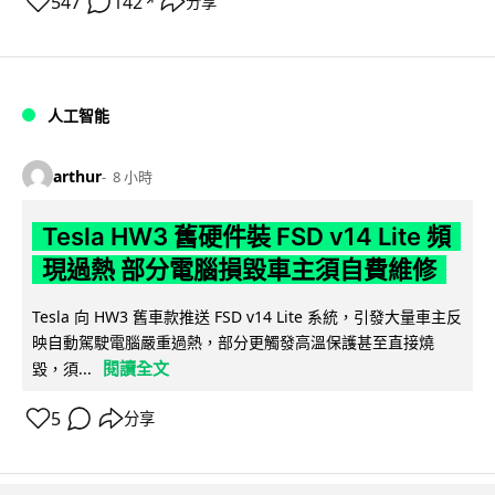
547
142
分享
↗
人工智能
arthur
8 小時
Tesla HW3 舊硬件裝 FSD v14 Lite 頻
現過熱 部分電腦損毀車主須自費維修
Tesla 向 HW3 舊車款推送 FSD v14 Lite 系統，引發大量車主反
映自動駕駛電腦嚴重過熱，部分更觸發高溫保護甚至直接燒
閱讀全文
毀，須...
5
分享