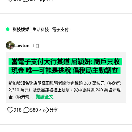
科技娛樂
生活科技
電子支付
Lawton
1 日
當電子支付大行其道 屈穎妍: 商戶只收
現金 唯一可能是逃稅 倡稅局主動調查
新加坡知名粥店明輝田雞粥老闆涉逃稅逾 380 萬坡元（約港幣
2,310 萬元）及洗黑錢被控上法庭，家中更藏逾 240 萬坡元現
閱讀全文
金（約港幣...
918
580
分享
↗