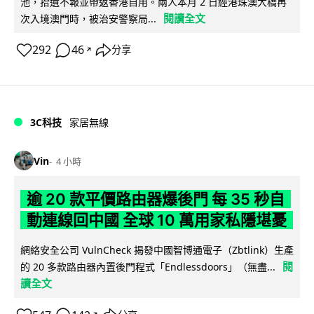
池，拾遺不報並帶返香港自用。兩人本月 2 日經港珠澳大橋再
閱讀全文
次入境澳門時，被治安警察局...
292
46
分享
↗
3C科技
家居無線
Vin
4 小時
逾 20 款平價路由器爆後門 每 35 秒自
動連線回中國 全球 10 萬用家私隱堪憂
網絡安全公司 VulnCheck 揭發中國智博通電子（Zbtlink）生產
閱
的 20 多款路由器內置後門程式「Endlessdoors」（無盡...
讀全文