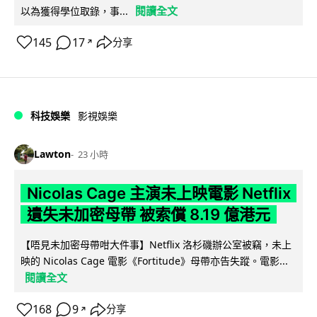
閱讀全文
以為獲得學位取錄，事...
145
17
分享
↗
科技娛樂
影視娛樂
Lawton
23 小時
Nicolas Cage 主演未上映電影 Netflix
遺失未加密母帶 被索償 8.19 億港元
【唔見未加密母帶咁大件事】Netflix 洛杉磯辦公室被竊，未上
映的 Nicolas Cage 電影《Fortitude》母帶亦告失蹤。電影...
閱讀全文
168
9
分享
↗