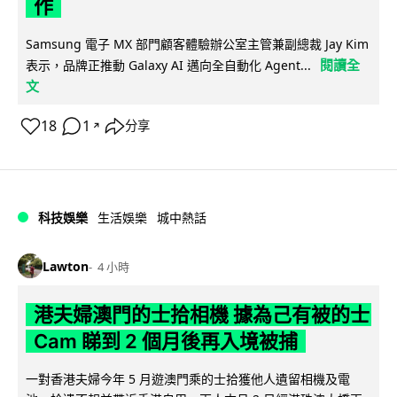
作
Samsung 電子 MX 部門顧客體驗辦公室主管兼副總裁 Jay Kim
閱讀全
表示，品牌正推動 Galaxy AI 邁向全自動化 Agent...
文
18
1
分享
↗
科技娛樂
生活娛樂
城中熱話
Lawton
4 小時
港夫婦澳門的士拾相機 據為己有被的士
Cam 睇到 2 個月後再入境被捕
一對香港夫婦今年 5 月遊澳門乘的士拾獲他人遺留相機及電