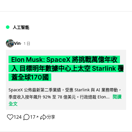
人工智能
Vin
1 日
Elon Musk: SpaceX 將挑戰萬億年收
入 目標明年數據中心上太空 Starlink 覆
蓋全球170國
SpaceX 公佈最新第二季業績，受惠 Starlink 與 AI 業務帶動，
閱讀
季度收入按年飆升 92% 至 78 億美元。行政總裁 Elon...
全文
124
17
分享
↗