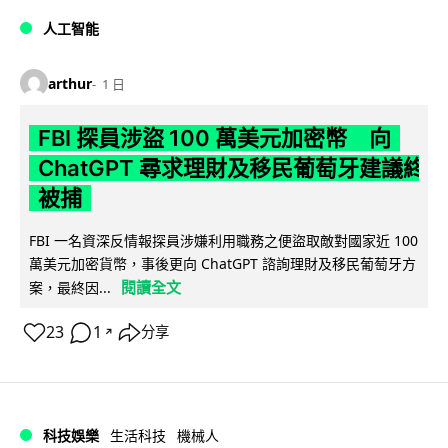
人工智能
arthur
1 日
FBI 探員涉盜 100 萬美元加密幣 向
ChatGPT 尋求理財及移民葡萄牙建議終
被捕
FBI 一名資深反情報探員涉嫌利用職務之便盜取敵對國家近 100
萬美元加密貨幣，事後更向 ChatGPT 諮詢理財及移民葡萄牙方
閱讀全文
案，最終因...
23
1
分享
↗
科技娛樂
生活科技
機械人