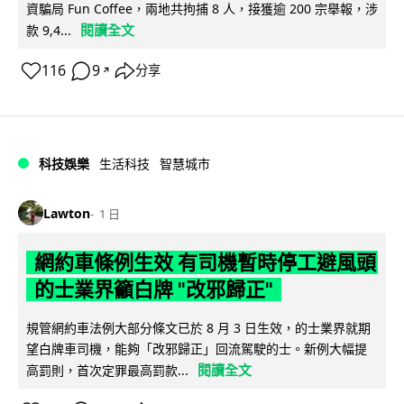
資騙局 Fun Coffee，兩地共拘捕 8 人，接獲逾 200 宗舉報，涉
閱讀全文
款 9,4...
116
9
分享
↗
科技娛樂
生活科技
智慧城市
Lawton
1 日
網約車條例生效 有司機暫時停工避風頭
的士業界籲白牌 "改邪歸正"
規管網約車法例大部分條文已於 8 月 3 日生效，的士業界就期
望白牌車司機，能夠「改邪歸正」回流駕駛的士。新例大幅提
閱讀全文
高罰則，首次定罪最高罰款...