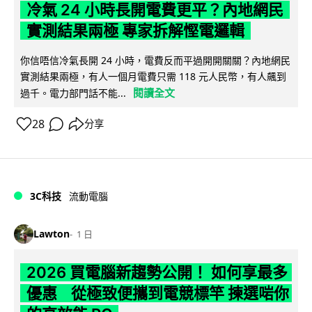
冷氣 24 小時長開電費更平？內地網民
實測結果兩極 專家拆解慳電邏輯
你信唔信冷氣長開 24 小時，電費反而平過開開關關？內地網民
實測結果兩極，有人一個月電費只需 118 元人民幣，有人飆到
閱讀全文
過千。電力部門話不能...
28
分享
3C科技
流動電腦
Lawton
1 日
2026 買電腦新趨勢公開！ 如何享最多
優惠 從極致便攜到電競標竿 揀選啱你