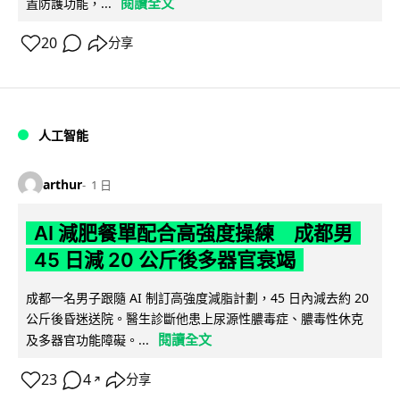
閱讀全文
置防護功能，...
20
分享
人工智能
arthur
1 日
AI 減肥餐單配合高強度操練 成都男
45 日減 20 公斤後多器官衰竭
成都一名男子跟隨 AI 制訂高強度減脂計劃，45 日內減去約 20
公斤後昏迷送院。醫生診斷他患上尿源性膿毒症、膿毒性休克
閱讀全文
及多器官功能障礙。...
23
4
分享
↗