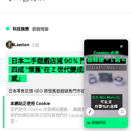
科技娛樂
遊戲情報
Lawton
2 日
×
日本二手遊戲店減 90% 門市 業績反增
四成 "懷舊"在 Z 世代變成最潮「新鮮
感」
日本零售巨頭 GEO 將懷舊遊戲銷售門市從 1,000 間大幅減至
99 間，但銷售額卻不降反升至過往的 1.4 倍。做到「減店增
本網站正使用 Cookie
閱讀全文
收」奇蹟，...
我們使用 Cookie 改善網站體驗。 繼續使用
🎵
⛶
我們的網站即表示您同意我們的
Cookie 政
262
20
分享
↗
策
。
📖 詳細評測
→