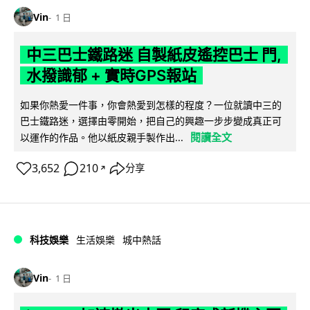
Vin
1 日
中三巴士鐵路迷 自製紙皮遙控巴士 門,
水撥識郁 + 實時GPS報站
如果你熱愛一件事，你會熱愛到怎樣的程度？一位就讀中三的
巴士鐵路迷，選擇由零開始，把自己的興趣一步步變成真正可
閱讀全文
以運作的作品。他以紙皮親手製作出...
3,652
210
分享
↗
科技娛樂
生活娛樂
城中熱話
Vin
1 日