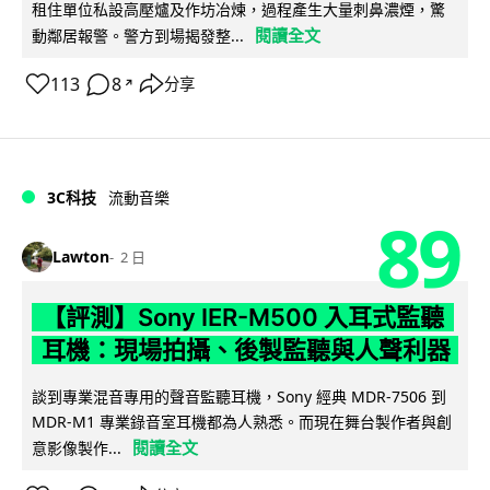
租住單位私設高壓爐及作坊冶煉，過程產生大量刺鼻濃煙，驚
閱讀全文
動鄰居報警。警方到場揭發整...
113
8
分享
↗
3C科技
流動音樂
89
Lawton
2 日
【評測】Sony IER-M500 入耳式監聽
耳機：現場拍攝、後製監聽與人聲利器
談到專業混音專用的聲音監聽耳機，Sony 經典 MDR-7506 到
MDR-M1 專業錄音室耳機都為人熟悉。而現在舞台製作者與創
閱讀全文
意影像製作...