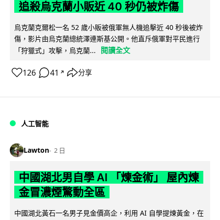
追殺烏克蘭小販近 40 秒仍被炸傷
烏克蘭克爾松一名 52 歲小販被俄軍無人機追擊近 40 秒後被炸
傷，影片由烏克蘭總統澤連斯基公開。他直斥俄軍對平民進行
閱讀全文
「狩獵式」攻擊，烏克蘭...
126
41
分享
↗
人工智能
Lawton
2 日
中國湖北男自學 AI 「煉金術」 屋內煉
金冒濃煙驚動全區
中國湖北黃石一名男子見金價高企，利用 AI 自學提煉黃金，在