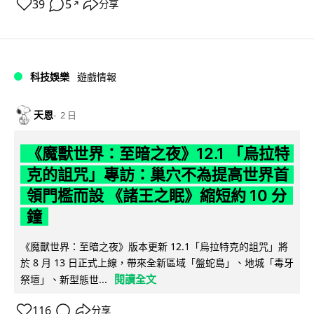
39
5
分享
↗
科技娛樂
遊戲情報
天恩
2 日
《魔獸世界：至暗之夜》12.1 「烏拉特
克的詛咒」專訪：巢穴不為提高世界首
領門檻而設 《諸王之眠》縮短約 10 分
鐘
《魔獸世界：至暗之夜》版本更新 12.1「烏拉特克的詛咒」將
於 8 月 13 日正式上線，帶來全新區域「盤蛇島」、地城「毒牙
閱讀全文
祭壇」、新型態世...
116
分享