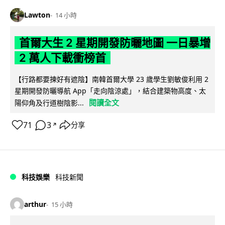
Lawton
14 小時
首爾大生 2 星期開發防曬地圖 一日暴增
2 萬人下載衝榜首
【行路都要揀好有遮陰】南韓首爾大學 23 歲學生劉敏俊利用 2
星期開發防曬導航 App「走向陰涼處」，結合建築物高度、太
閱讀全文
陽仰角及行道樹陰影...
71
3
分享
↗
科技娛樂
科技新聞
arthur
15 小時