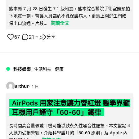
熊本縣 7 月 28 日發生 7.1 級地震，熊本綜合醫院手術室鏡頭拍
下地震一刻，醫護人員臨危不亂保護病人，更馬上開逃生門確
閱讀全文
保出口流通。片段...
67
21
分享
↗
科技娛樂
生活科技
健康
arthur
1 日
AirPods 用家注意聽力響紅燈 醫學界籲
耳機用戶謹守「60-60」鐵律
長時間高音量佩戴耳機可能導致永久性噪音性聽損。本文盤點 4
大聽力受損警號，介紹科學護耳的「60-60 原則」及 Apple 內