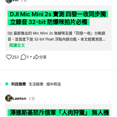
DJI Mic Mini 2s 實測 四發一收同步獨
立錄音 32-bit 防爆咪拍片必備
DJI 最新推出的 Mic Mini 2s 無線咪支援「四發一收」分軌錄
音，並首度下放 32-bit Float 浮點內錄功能。本文經實測其...
閱讀全文
251
1
分享
↗
科技娛樂
生活娛樂
城中熱話
Lawton
2 日
澤連斯基怒斥俄軍「人肉狩獵」 無人機