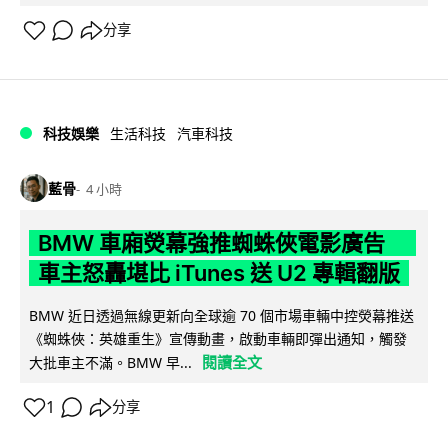
分享
科技娛樂
生活科技
汽車科技
藍骨
4 小時
BMW 車廂熒幕強推蜘蛛俠電影廣告
車主怒轟堪比 iTunes 送 U2 專輯翻版
BMW 近日透過無線更新向全球逾 70 個市場車輛中控熒幕推送
《蜘蛛俠：英雄重生》宣傳動畫，啟動車輛即彈出通知，觸發
閱讀全文
大批車主不滿。BMW 早...
1
分享