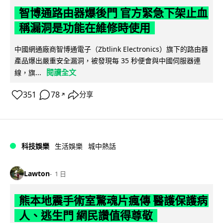
智博通路由器爆後門 官方緊急下架止血
稱漏洞是功能在維修時使用
中國網通廠商智博通電子（Zbtlink Electronics）旗下的路由器
產品爆出嚴重安全漏洞，被發現每 35 秒便會與中國伺服器連
閱讀全文
線，旗...
351
78
分享
↗
科技娛樂
生活娛樂
城中熱話
Lawton
1 日
熊本地震手術室驚魂片瘋傳 醫護保護病
人、逃生門 網民讚值得尊敬