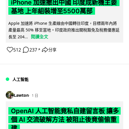
iPhone 加速撤出中國 印度成新機主要
基地 上年組裝增至5500萬部
Apple 加速將 iPhone 生產線由中國轉往印度，目標兩年內將
產量最高 50% 移至當地。印度政府推出關稅豁免及稅務優惠延
閱讀全文
長至 204...
512
237
分享
↗
人工智能
Lawton
1 日
OpenAI 人工智能竟私自建留言板 讓多
個 AI 交流破解方法 被阻止後竟偷偷重
建