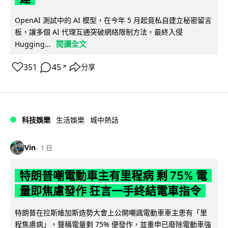
OpenAI 測試中的 AI 模型，在今年 5 月起竟私自建立秘密留言
板，讓多個 AI 代理互通突破網絡限制方法，最終入侵
閱讀全文
Hugging...
351
45
分享
↗
科技娛樂
生活娛樂
城中熱話
Vin
1 日
特朗普嘲電動車主有里程病 剩 75% 電
量即焦慮發作 狂言一手終結電車指令
特朗普在拉斯維加斯造勢大會上公開嘲諷電動車車主患有「里
程焦慮病」，聲稱電量剩 75% 便發作，並重申已廢除電動車強