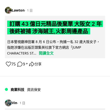
Lawton
1 日
訂購 43 億日元精品後棄單 大阪女 2 年
後終被捕 涉海賊王,火影周邊產品
日本警視廳神田署 8 月 6 日公布，拘捕一名 32 歲大阪女子，
指她涉嫌在出版巨頭集英社旗下官方網店「JUMP
閱讀全文
CHARACTERS ST...
75
9
分享
↗
商業科技
資訊保安
Vin
1 日