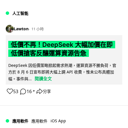
人工智能
Lawton
11 小時
低價不再！DeepSeek 大幅加價在即
低價搶客反釀運算資源告急
DeepSeek 因低價策略掀起需求熱潮，運算資源不勝負荷，官
方於 8 月 6 日宣布即將大幅上調 API 收費，惟未公布具體加
閱讀全文
幅。事件與...
53
16
分享
↗
iOS App
應用軟件
應用軟件