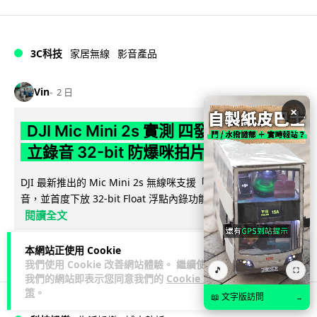
3C科技
家居無線
影音產品
Vin
2 日
×
DJI Mic Mini 2s 實測 四發一收同步獨
立錄音 32-bit 防爆咪拍片必備
DJI 最新推出的 Mic Mini 2s 無線咪支援「四發一收」分軌錄
音，並首度下放 32-bit Float 浮點內錄功能。本文經實測其...
閱讀全文
253
1
分享
↗
本網站正使用 Cookie
我們使用 Cookie 改善網站體驗。 繼續使用
🎵
⛶
我們的網站即表示您同意我們的
Cookie 政
策
。
📖 文字版訪問
→