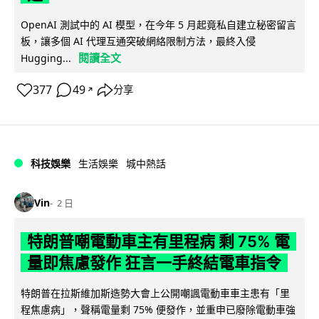
OpenAI 測試中的 AI 模型，在今年 5 月起竟私自建立秘密留言
板，讓多個 AI 代理互通突破網絡限制方法，最終入侵
閱讀全文
Hugging...
377
49
分享
↗
科技娛樂
生活娛樂
城中熱話
Vin
2 日
特朗普嘲電動車主有里程病 剩 75% 電
量即焦慮發作 狂言一手終結電車指令
特朗普在拉斯維加斯造勢大會上公開嘲諷電動車車主患有「里
程焦慮病」，聲稱電量剩 75% 便發作，並重申已廢除電動車強