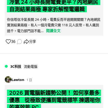
冷氣 24 小時長開電費更平？內地網民
自測結果兩極 專家拆解慳電邏輯
你信唔信冷氣長開 24 小時，電費反而平過開開關關？內地網民
實測結果兩極，有人一個月電費只需 118 元人民幣，有人飆到
閱讀全文
過千。電力部門話不能...
36
分享
3C科技
流動電腦
Lawton
1 日
2026 買電腦新趨勢公開！ 如何享最多
優惠 從極致便攜到電競標竿 揀選啱你
的高效能 PC