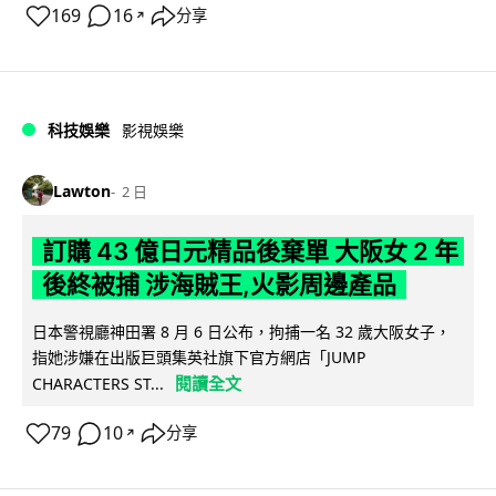
169
16
分享
↗
科技娛樂
影視娛樂
Lawton
2 日
訂購 43 億日元精品後棄單 大阪女 2 年
後終被捕 涉海賊王,火影周邊產品
日本警視廳神田署 8 月 6 日公布，拘捕一名 32 歲大阪女子，
指她涉嫌在出版巨頭集英社旗下官方網店「JUMP
閱讀全文
CHARACTERS ST...
79
10
分享
↗