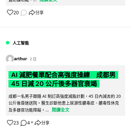
20
分享
人工智能
arthur
2 日
AI 減肥餐單配合高強度操練 成都男
45 日減 20 公斤後多器官衰竭
成都一名男子跟隨 AI 制訂高強度減脂計劃，45 日內減去約 20
公斤後昏迷送院。醫生診斷他患上尿源性膿毒症、膿毒性休克
閱讀全文
及多器官功能障礙。...
23
4
分享
↗