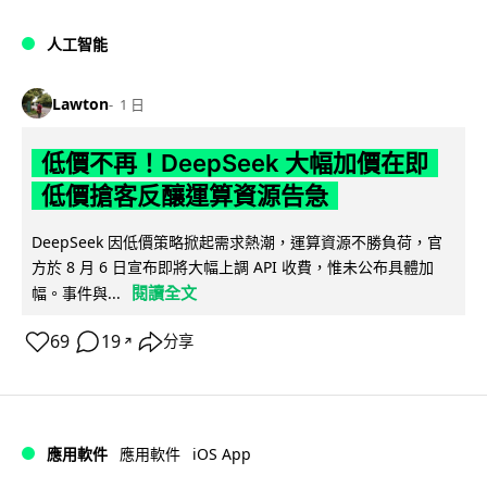
人工智能
Lawton
1 日
低價不再！DeepSeek 大幅加價在即
低價搶客反釀運算資源告急
DeepSeek 因低價策略掀起需求熱潮，運算資源不勝負荷，官
方於 8 月 6 日宣布即將大幅上調 API 收費，惟未公布具體加
閱讀全文
幅。事件與...
69
19
分享
↗
iOS App
應用軟件
應用軟件