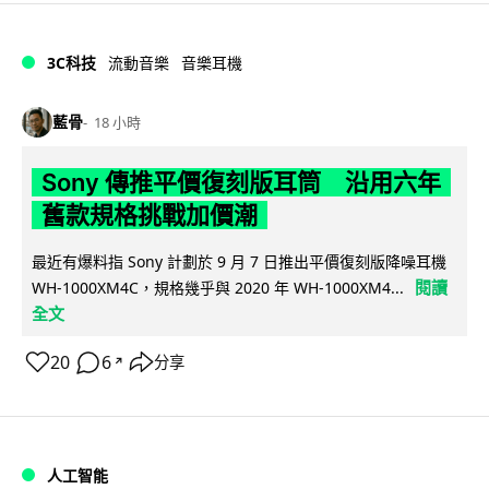
3C科技
流動音樂
音樂耳機
藍骨
18 小時
Sony 傳推平價復刻版耳筒 沿用六年
舊款規格挑戰加價潮
最近有爆料指 Sony 計劃於 9 月 7 日推出平價復刻版降噪耳機
閱讀
WH-1000XM4C，規格幾乎與 2020 年 WH-1000XM4...
全文
20
6
分享
↗
人工智能