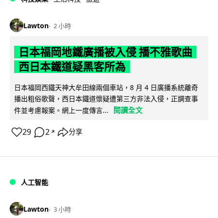
Lawton
2 小時
日本福岡地鐵廣播被入侵 播不雅歌曲
西日本鐵道疑黑客所為
日本福岡西鐵天神大牟田線兩個車站，8 月 4 日廣播系統離奇
播出粗俗歌聲，西日本鐵道懷疑遭第三方非法入侵，正調查事
閱讀全文
件並考慮報案。網上一度傳言...
29
2
分享
↗
人工智能
Lawton
3 小時