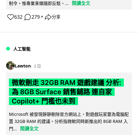
閱讀全文
制令。惟專業車媒隨即反駁，...
632
279
分享
↗
人工智能
Lawton
2 日
微軟刪走 32GB RAM 遊戲建議 分析:
為 8GB Surface 銷售鋪路 連自家
Copilot+ 門檻也未到
Microsoft 被發現靜靜刪除官方網站上，對遊戲玩家要為電腦配
置 32GB RAM 的建議。分析指微軟同時新推出的 8GB RAM 入
閱讀全文
門...