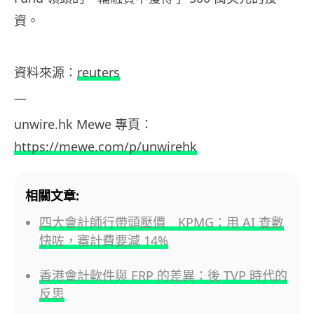
資。
資料來源：
reuters
—
unwire.hk Mewe
專頁：
https://mewe.com/p/unwirehk
相關文章:
四大會計師行帶頭壓價 KPMG：用 AI 查數
快咗，審計費要減 14%
香港會計軟件與 ERP 的差異：後 TVP 時代的
反思