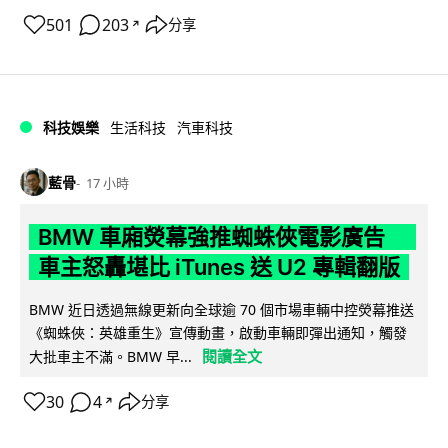
501
203
分享
↗
科技娛樂
生活科技
汽車科技
藍骨
17 小時
BMW 車廂熒幕強推蜘蛛俠電影廣告
車主怒轟堪比 iTunes 送 U2 專輯翻版
BMW 近日透過無線更新向全球逾 70 個市場車輛中控熒幕推送
《蜘蛛俠：英雄重生》宣傳動畫，啟動車輛即彈出通知，觸發
閱讀全文
大批車主不滿。BMW 早...
30
4
分享
↗