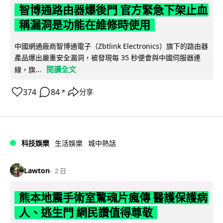
智博通路由器爆後門 官方緊急下架止血
稱漏洞是功能在維修時使用
中國網通廠商智博通電子（Zbtlink Electronics）旗下的路由器
產品爆出嚴重安全漏洞，被發現每 35 秒便會與中國伺服器連
閱讀全文
線，旗...
374
84
分享
↗
科技娛樂
生活娛樂
城中熱話
Lawton
2 日
熊本地震手術室驚魂片瘋傳 醫護保護病
人、逃生門 網民讚值得尊敬