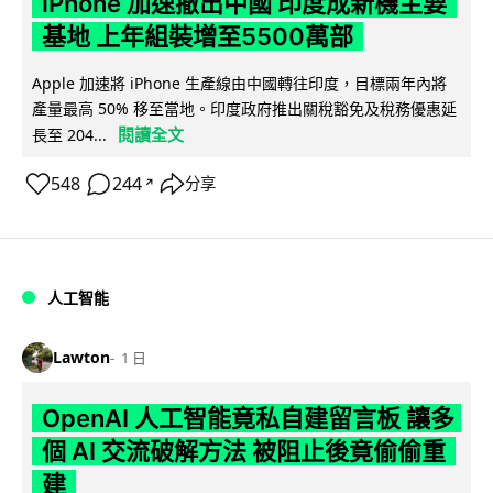
iPhone 加速撤出中國 印度成新機主要
基地 上年組裝增至5500萬部
Apple 加速將 iPhone 生產線由中國轉往印度，目標兩年內將
產量最高 50% 移至當地。印度政府推出關稅豁免及稅務優惠延
閱讀全文
長至 204...
548
244
分享
↗
人工智能
Lawton
1 日
OpenAI 人工智能竟私自建留言板 讓多
個 AI 交流破解方法 被阻止後竟偷偷重
建