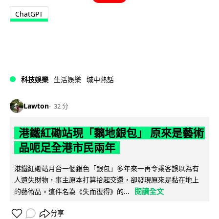
ChatGPT
科技娛樂
生活娛樂
城中熱話
Lawton
32 分
港鐵紅磡站現「黐地銀包」 原來是藝術
品呃足全港市民兩年
港鐵紅磡站月台一個銀色「銀包」多年來一再令乘客誤以為有
人遺失財物，事主原本打算拾起交還，卻發現原來是黏在地上
閱讀全文
的藝術品。這件名為《失而復得》的...
分享