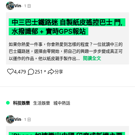
Vin
1 日
中三巴士鐵路迷 自製紙皮遙控巴士 門,
水撥識郁 + 實時GPS報站
如果你熱愛一件事，你會熱愛到怎樣的程度？一位就讀中三的
巴士鐵路迷，選擇由零開始，把自己的興趣一步步變成真正可
閱讀全文
以運作的作品。他以紙皮親手製作出...
4,479
251
分享
↗
科技娛樂
生活娛樂
城中熱話
Vin
1 日