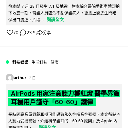
熊本縣 7 月 28 日發生 7.1 級地震，熊本綜合醫院手術室鏡頭拍
下地震一刻，醫護人員臨危不亂保護病人，更馬上開逃生門確
閱讀全文
保出口流通。片段...
70
23
分享
↗
科技娛樂
生活科技
健康
arthur
2 日
AirPods 用家注意聽力響紅燈 醫學界籲
耳機用戶謹守「60-60」鐵律
長時間高音量佩戴耳機可能導致永久性噪音性聽損。本文盤點 4
大聽力受損警號，介紹科學護耳的「60-60 原則」及 Apple 內
閱讀全文
置防護功能，...