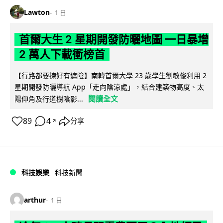
Lawton
1 日
首爾大生 2 星期開發防曬地圖 一日暴增
2 萬人下載衝榜首
【行路都要揀好有遮陰】南韓首爾大學 23 歲學生劉敏俊利用 2
星期開發防曬導航 App「走向陰涼處」，結合建築物高度、太
閱讀全文
陽仰角及行道樹陰影...
89
4
分享
↗
科技娛樂
科技新聞
arthur
1 日