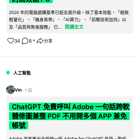
2026 年的電腦選購基準已經全面升級。除了基本效能，「極致
輕量化」、「機身美學」、「AI算力」、「前瞻技術加持」以
閱讀全文
及「品質與售後服務」 已...
34
8
分享
↗
人工智能
Vin
1 日
ChatGPT 免費呼叫 Adobe 一句話跨軟
體修圖兼整 PDF 不用開多個 APP 兼免
帳號
Adobe 宣布推出全新統一版 Adobe for ChatGPT 外掛，取代